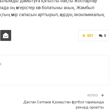
рылымды дамытуға қатысты нақты жоспарлар
да оң өзгерістер көп болатыны анық. Жамбыл
ың өмір сапасын арттырып, өңірдің экономикалық
607
0
0
КЕЛЕСІ
Дастан Сәтпаев Қазақстан футбол тарихында
рекорд орнатты