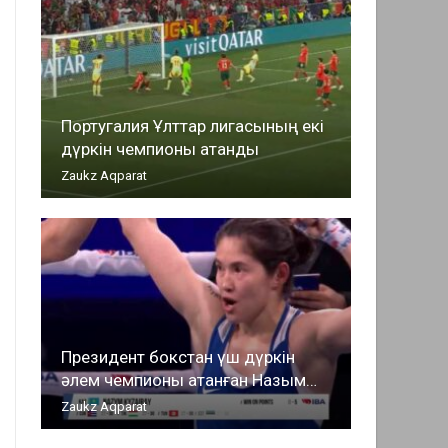
Португалия Ұлттар лигасының екі
дүркін чемпионы атанды
Zaukz Aqparat
Президент бокстан үш дүркін
әлем чемпионы атанған Назым…
Zaukz Aqparat