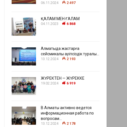
06.11.2024
2 497
ҚАЛАМ МЕН ҒАЛАМ
04.11.2023
6 868
Алматыда жастарға
сейсмикалық қауіпсіздік туралы…
13.12.2024
2 193
ЖҮРЕКТЕН — ЖҮРЕККЕ
19.02.2024
6 919
В Алматы активно ведется
информационная работа по
вопросам…
13.12.2024
2 178