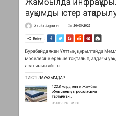
Жамбылда инфрақұры
ауқымды істер атқарыл
On
20/03/2025
Zaukz Aqparat
Бөлісу
Бурабайда өткен Ұлттық құрылтайда М
мәселесіне ерекше тоқталып, алдағы уа
асатынын айтты.
ТИІСТІ ЛАУАЗЫМДАР
122,8 млрд теңге: Жамбыл
облысының агросаласына
тартылған…
06.08.2026
86