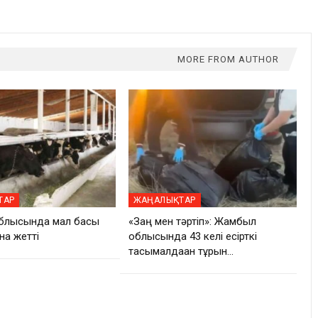
MORE FROM AUTHOR
ТАР
ЖАҢАЛЫҚТАР
блысында мал басы
«Заң мен тәртіп»: Жамбыл
нға жетті
облысында 43 келі есірткі
тасымалдаған тұрғын…