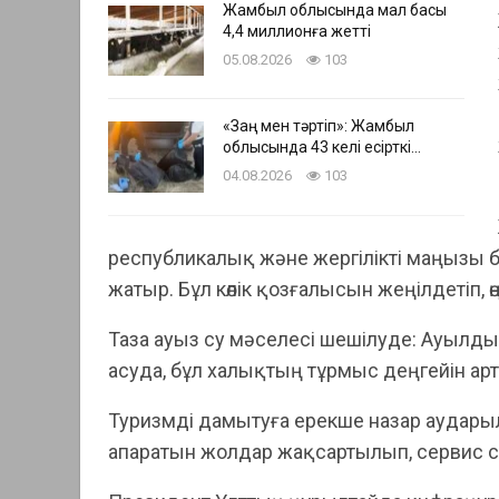
Жамбыл облысында мал басы
4,4 миллионға жетті
05.08.2026
103
«Заң мен тәртіп»: Жамбыл
облысында 43 келі есірткі…
04.08.2026
103
республикалық және жергілікті маңызы
жатыр. Бұл көлік қозғалысын жеңілдетіп, ө
Таза ауыз су мәселесі шешілуде: Ауылды
асуда, бұл халықтың тұрмыс деңгейін арт
Туризмді дамытуға ерекше назар аударылу
апаратын жолдар жақсартылып, сервис с