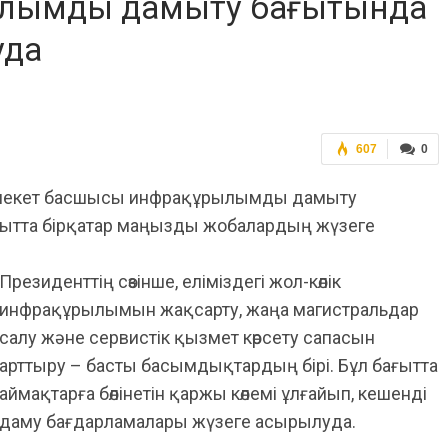
лымды дамыту бағытында
уда
607
0
емлекет басшысы инфрақұрылымды дамыту
қытта бірқатар маңызды жобалардың жүзеге
Президенттің сөзінше, еліміздегі жол-көлік
инфрақұрылымын жақсарту, жаңа магистральдар
салу және сервистік қызмет көрсету сапасын
арттыру – басты басымдықтардың бірі. Бұл бағытта
аймақтарға бөлінетін қаржы көлемі ұлғайып, кешенді
даму бағдарламалары жүзеге асырылуда.