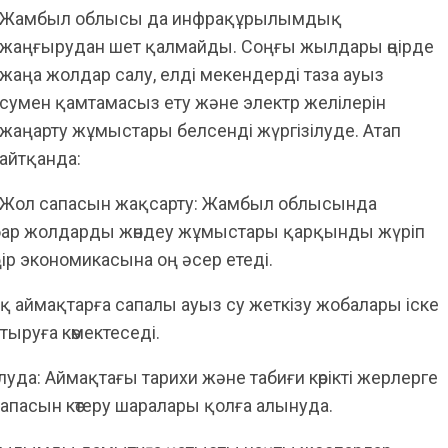
Жамбыл облысы да инфрақұрылымдық
жаңғырудан шет қалмайды. Соңғы жылдары өңірде
жаңа жолдар салу, елді мекендерді таза ауыз
сумен қамтамасыз ету және электр желілерін
жаңарту жұмыстары белсенді жүргізілуде. Атап
айтқанда:
Жол сапасын жақсарту: Жамбыл облысында
 бар жолдарды жөндеу жұмыстары қарқынды жүріп
ңір экономикасына оң әсер етеді.
қ аймақтарға сапалы ауыз су жеткізу жобалары іске
тыруға көмектеседі.
да: Аймақтағы тарихи және табиғи көрікті жерлерге
апасын көтеру шаралары қолға алынуда.