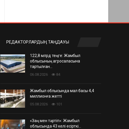
РЕДАКТОРЛАРДЫҢ ТАҢДАУЫ
122,8 млрд теңге: Жамбыл
облысының агросаласына
тартылған…
06.08.2026
84
Жамбыл облысында мал басы 4,4
миллионға жетті
05.08.2026
101
«Заң мен тәртіп»: Жамбыл
облысында 43 келі есірткі…