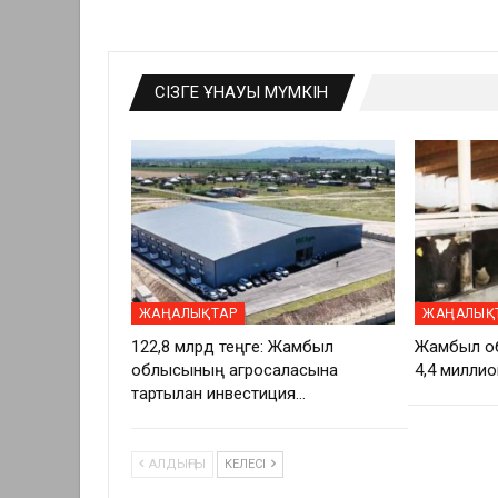
СІЗГЕ ҰНАУЫ МҮМКІН
ЖАҢАЛЫҚТАР
ЖАҢАЛЫҚ
122,8 млрд теңге: Жамбыл
Жамбыл о
облысының агросаласына
4,4 миллио
тартылған инвестиция…
АЛДЫҢҒЫ
КЕЛЕСІ