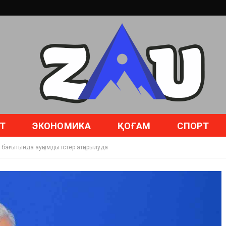
Т
ЭКОНОМИКА
ҚОҒАМ
СПОРТ
ағытында ауқымды істер атқарылуда