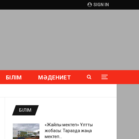
SIGN IN
БІЛІМ
МӘДЕНИЕТ
БІЛІМ
«Жайлы мектеп» Ұлттық
жобасы: Таразда жаңа
мектеп…