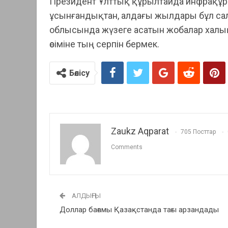
Президент Ұлттық құрылтайда инфрақұ
ұсынғандықтан, алдағы жылдары бұл сала
облысында жүзеге асатын жобалар халықт
өсіміне тың серпін бермек.
Бөлісу
Zaukz Aqparat
705 Посттар
Comments
АЛДЫҢҒЫ
Доллар бағамы Қазақстанда тағы арзандады