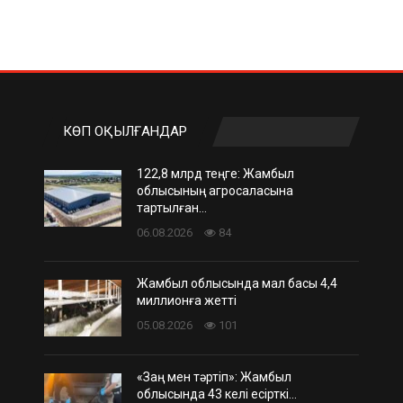
КӨП ОҚЫЛҒАНДАР
122,8 млрд теңге: Жамбыл
облысының агросаласына
тартылған…
06.08.2026
84
Жамбыл облысында мал басы 4,4
миллионға жетті
05.08.2026
101
«Заң мен тәртіп»: Жамбыл
облысында 43 келі есірткі…