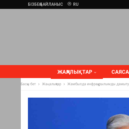
БІЗБЕҢ БАЙЛАНЫС
RU
ЖАҢАЛЫҚТАР
САЯСА
Басқы бет
Жаңалықтар
Жамбылда инфрақұрылымды дамыту б