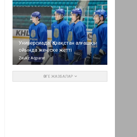
Универсиада: Қазақстан алғашқы
ойында жеңіске жетті
Zaukz Aqparat
ӨЗГЕ ЖАЗБАЛАР