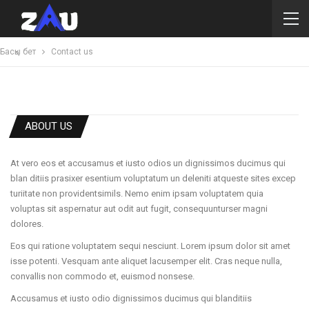
Басқы бет
Contact us
ABOUT US
At vero eos et accusamus et iusto odios un dignissimos ducimus qui
blan ditiis prasixer esentium voluptatum un deleniti atqueste sites excep
turiitate non providentsimils. Nemo enim ipsam voluptatem quia
voluptas sit aspernatur aut odit aut fugit, consequunturser magni
dolores.
Eos qui ratione voluptatem sequi nesciunt. Lorem ipsum dolor sit amet
isse potenti. Vesquam ante aliquet lacusemper elit. Cras neque nulla,
convallis non commodo et, euismod nonsese.
Accusamus et iusto odio dignissimos ducimus qui blanditiis