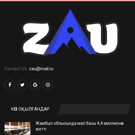
Contact Us:
zau@mail.ru
КӨП ОҚЫЛҒАНДАР
Жамбыл облысында мал басы 4,4 миллионға
жетті