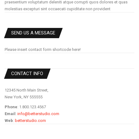
praesentium voluptatum deleniti atque corrupti quos dolores et quas
molestias excepturi sint occaecati cupiditate non provident
SEND US A MESSAGE
Please insert contact form shortcode here!
CONTACT INFO
12345 North Main Street,
New York, NY 555555
Phone
: 1.800.123.4567
Email
:
info@betterstudio.com
Web
:
betterstudio.com