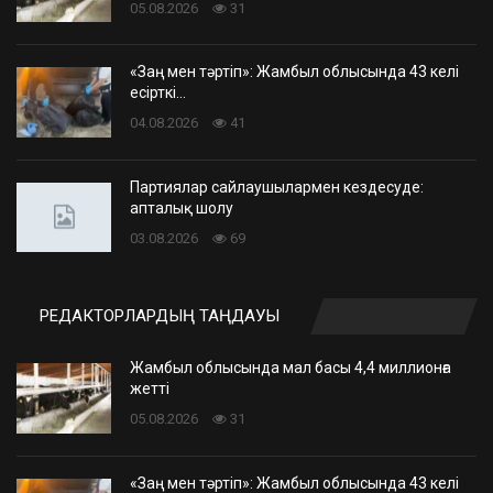
05.08.2026
31
«Заң мен тәртіп»: Жамбыл облысында 43 келі
есірткі…
04.08.2026
41
Партиялар сайлаушылармен кездесуде:
апталық шолу
03.08.2026
69
РЕДАКТОРЛАРДЫҢ ТАҢДАУЫ
Жамбыл облысында мал басы 4,4 миллионға
жетті
05.08.2026
31
«Заң мен тәртіп»: Жамбыл облысында 43 келі