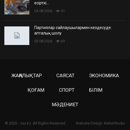
есірткі…
04.08.2026
41
Партиялар сайлаушылармен кездесуде:
апталық шолу
03.08.2026
69
ЖАҢАЛЫҚТАР
САЯСАТ
ЭКОНОМИКА
ҚОҒАМ
СПОРТ
БІЛІМ
МӘДЕНИЕТ
© 2026 - zau.kz. All Rights Reserved.
Website Design:
BetterStudio