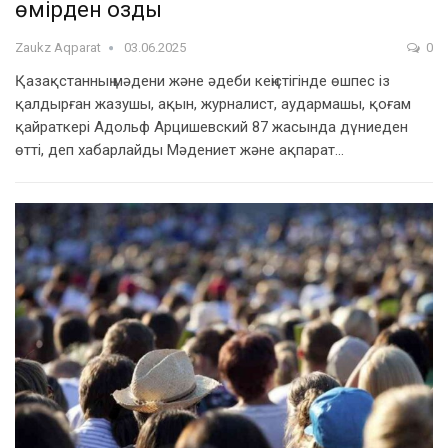
өмірден озды
Zaukz Aqparat
03.06.2025
0
Қазақстанның мәдени және әдеби кеңістігінде өшпес із
қалдырған жазушы, ақын, журналист, аудармашы, қоғам
қайраткері Адольф Арцишевский 87 жасында дүниеден
өтті, деп хабарлайды Мәдениет және ақпарат…