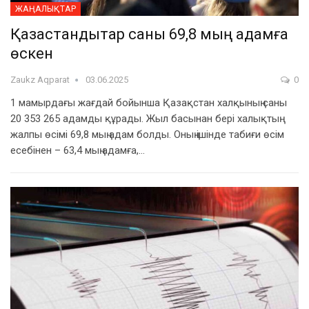
ЖАҢАЛЫҚТАР
Қазақстандықтар саны 69,8 мың адамға
өскен
Zaukz Aqparat
03.06.2025
0
1 мамырдағы жағдай бойынша Қазақстан халқының саны
20 353 265 адамды құрады. Жыл басынан бері халықтың
жалпы өсімі 69,8 мың адам болды. Оның ішінде табиғи өсім
есебінен – 63,4 мың адамға,…