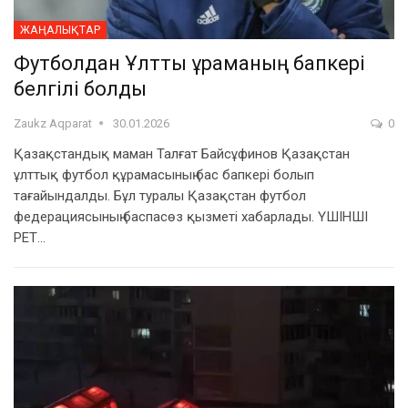
ЖАҢАЛЫҚТАР
Футболдан Ұлттық құраманың бапкері
белгілі болды
Zaukz Aqparat
30.01.2026
0
Қазақстандық маман Талғат Байсұфинов Қазақстан
ұлттық футбол құрамасының бас бапкері болып
тағайындалды. Бұл туралы Қазақстан футбол
федерациясының баспасөз қызметі хабарлады. ҮШІНШІ
РЕТ…