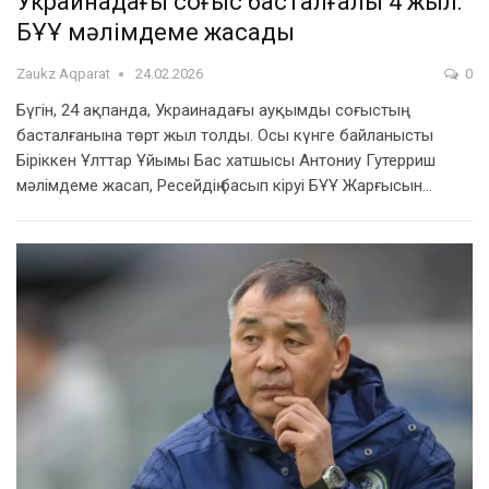
Украинадағы соғыс басталғалы 4 жыл:
БҰҰ мәлімдеме жасады
Zaukz Aqparat
24.02.2026
0
Бүгін, 24 ақпанда, Украинадағы ауқымды соғыстың
басталғанына төрт жыл толды. Осы күнге байланысты
Біріккен Ұлттар Ұйымы Бас хатшысы Антониу Гутерриш
мәлімдеме жасап, Ресейдің басып кіруі БҰҰ Жарғысын…