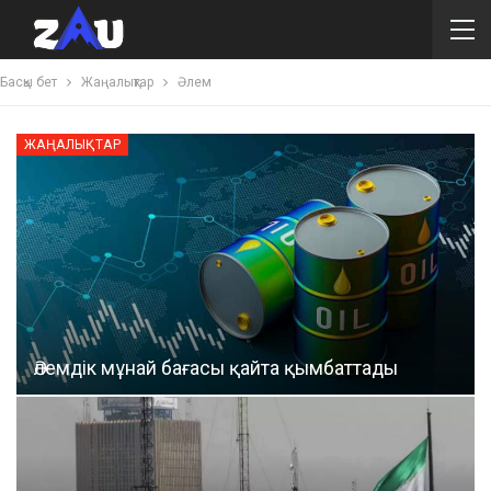
Басқы бет
Жаңалықтар
Әлем
ЖАҢАЛЫҚТАР
Әлемдік мұнай бағасы қайта қымбаттады