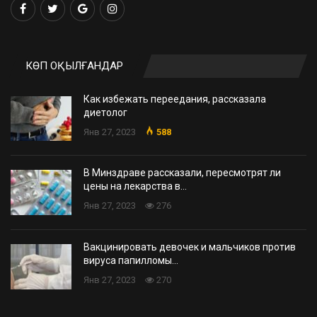
КӨП ОҚЫЛҒАНДАР
Как избежать переедания, рассказала
диетолог
Янв 27, 2023
588
В Минздраве рассказали, пересмотрят ли
цены на лекарства в…
Янв 27, 2023
276
Вакцинировать девочек и мальчиков против
вируса папилломы…
Янв 27, 2023
270