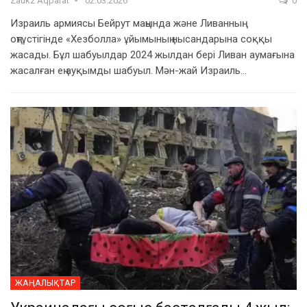
Zaukz Aqparat
02.03.2026
0
Израиль армиясы Бейрут маңында және Ливанның
оңтүстігінде «Хезболла» ұйымының нысандарына соққы
жасады. Бұл шабуылдар 2024 жылдан бері Ливан аумағына
жасалған ең ауқымды шабуыл. Мән-жай Израиль…
ЖАҢАЛЫҚТАР