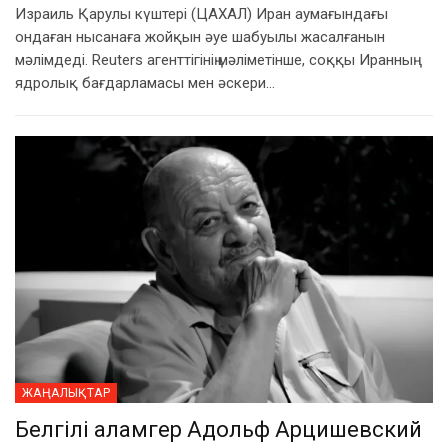
Израиль Қарулы күштері (ЦАХАЛ) Иран аумағындағы
ондаған нысанаға жойқын әуе шабуылы жасалғанын
мәлімдеді. Reuters агенттігінің мәліметінше, соққы Иранның
ядролық бағдарламасы мен әскери…
ЖАҢАЛЫҚТАР
Белгілі қаламгер Адольф Арцишевский