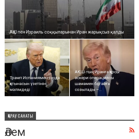
АҚШ пен Израиль соққыларынан Иран жарықсыз қалды
АҚШ-тың Иранға қарсы
Трамп Испаниямен сауда
әскери операциясы
қатынасын үзетінін
шамамен бір айға
мәлімдеді
созылады –…
ҚАРАУ САНАТЫ
Әлем