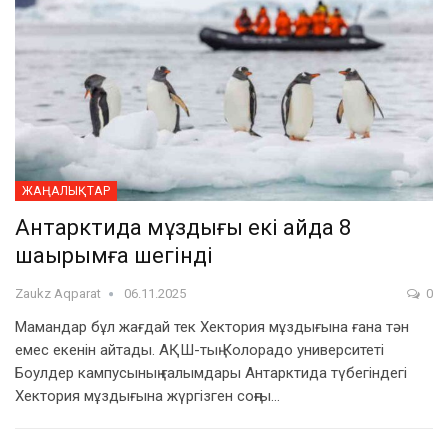
ЖАҢАЛЫҚТАР
Антарктида мұздығы екі айда 8
шақырымға шегінді
Zaukz Aqparat
06.11.2025
0
Мамандар бұл жағдай тек Хектория мұздығына ғана тән
емес екенін айтады. АҚШ-тың Колорадо университеті
Боулдер кампусының ғалымдары Антарктида түбегіндегі
Хектория мұздығына жүргізген соңғы…