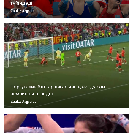
түйіндеді
Zaukz Aqparat
Португалия Ұлттар лигасының екі дүркін
чемпионы атанды
Zaukz Aqparat