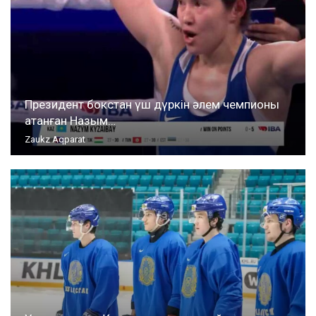
Президент бокстан үш дүркін әлем чемпионы
атанған Назым…
Zaukz Aqparat