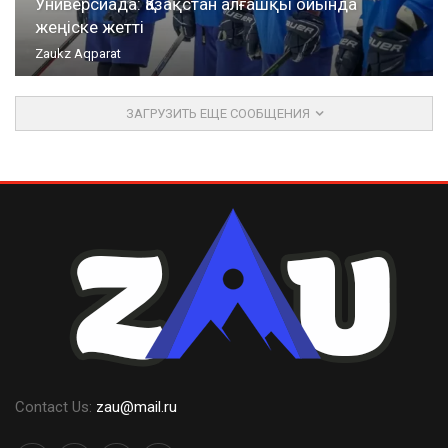
Универсиада: Қазақстан алғашқы ойында
жеңіске жетті
Zaukz Aqparat
ЗАГРУЗИТЬ ЕЩЕ СООБЩЕНИЯ
Contact Us:
zau@mail.ru