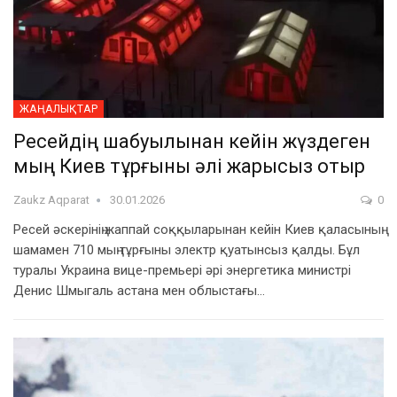
ЖАҢАЛЫҚТАР
Ресейдің шабуылынан кейін жүздеген
мың Киев тұрғыны әлі жарықсыз отыр
Zaukz Aqparat
30.01.2026
0
Ресей әскерінің жаппай соққыларынан кейін Киев қаласының
шамамен 710 мың тұрғыны электр қуатынсыз қалды. Бұл
туралы Украина вице-премьері әрі энергетика министрі
Денис Шмыгаль астана мен облыстағы…