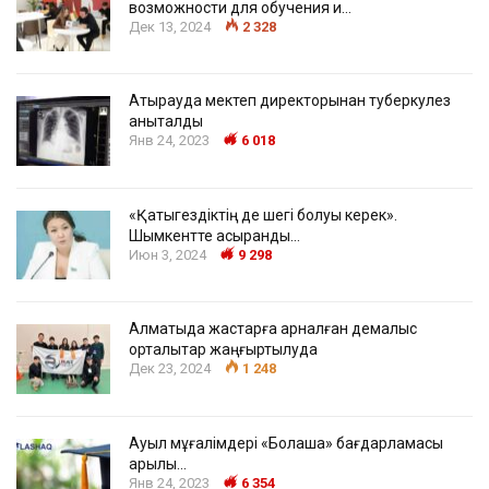
возможности для обучения и…
Дек 13, 2024
2 328
Атырауда мектеп директорынан туберкулез
анықталды
Янв 24, 2023
6 018
«Қатыгездіктің де шегі болуы керек».
Шымкентте асыранды…
Июн 3, 2024
9 298
Алматыда жастарға арналған демалыс
орталықтар жаңғыртылуда
Дек 23, 2024
1 248
Ауыл мұғалімдері «Болашақ» бағдарламасы
арқылы…
Янв 24, 2023
6 354