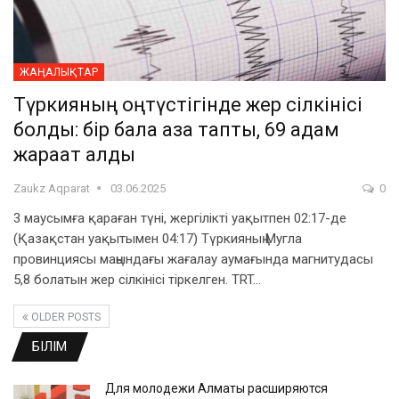
ЖАҢАЛЫҚТАР
Түркияның оңтүстігінде жер сілкінісі
болды: бір бала қаза тапты, 69 адам
жарақат алды
Zaukz Aqparat
03.06.2025
0
3 маусымға қараған түні, жергілікті уақытпен 02:17-де
(Қазақстан уақытымен 04:17) Түркияның Мугла
провинциясы маңындағы жағалау аумағында магнитудасы
5,8 болатын жер сілкінісі тіркелген. TRT…
OLDER POSTS
БІЛІМ
Для молодежи Алматы расширяются