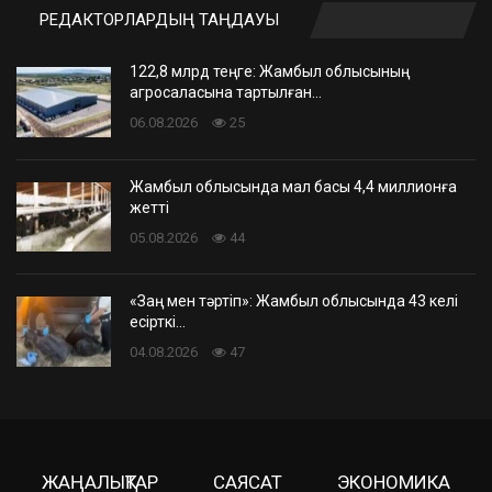
РЕДАКТОРЛАРДЫҢ ТАҢДАУЫ
122,8 млрд теңге: Жамбыл облысының
агросаласына тартылған…
06.08.2026
25
Жамбыл облысында мал басы 4,4 миллионға
жетті
05.08.2026
44
«Заң мен тәртіп»: Жамбыл облысында 43 келі
есірткі…
04.08.2026
47
ЖАҢАЛЫҚТАР
САЯСАТ
ЭКОНОМИКА