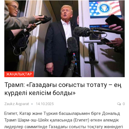
ЖАҢАЛЫҚТАР
Трамп: «Газадағы соғысты тоқтату – ең
күрделі келісім болды»
Zaukz Aqparat
14.10.2025
0
Египет, Катар және Түркия басшыларымен бірге Дональд
Трамп Шарм-эш-Шейх қаласында (Египет) өткен әлемдік
лидерлер саммитінде Газадағы соғысты тоқтату жөніндегі