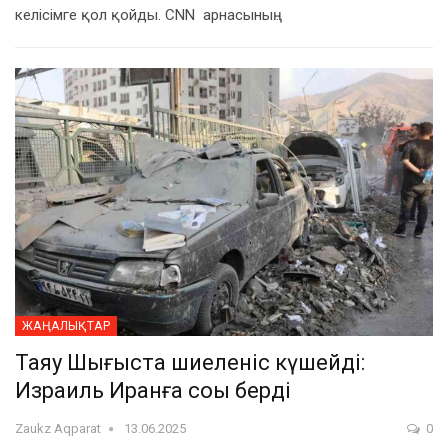
келісімге қол қойды. CNN арнасының…
ЖАҢАЛЫҚТАР
Таяу Шығыста шиеленіс күшейді:
Израиль Иранға соққы берді
Zaukz Aqparat
13.06.2025
0