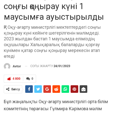
соңғы қоңырау күні 1
маусымға ауыстырылды
ҚР Оқу-ағарту министрлігі мектептердегі соңғы
қоңырау күні кейінге шегерілгенін мәлімдеді.
2023 жылдан бастап 1 маусымда еліміздің
оқушылары Халықаралық балаларды қорғау
күнімен қатар соңғы қоңырау мерекесін атап
өтеді
СОҢҒЫ ЖАҢАРТУ
24/01/2023
Avtor
4 800
0
Бөлісу
Бұл жаңалықты Оқу-ағарту министрлігі орта білім
комитетінің төрағасы Гүлмира Кәрімова мәлім