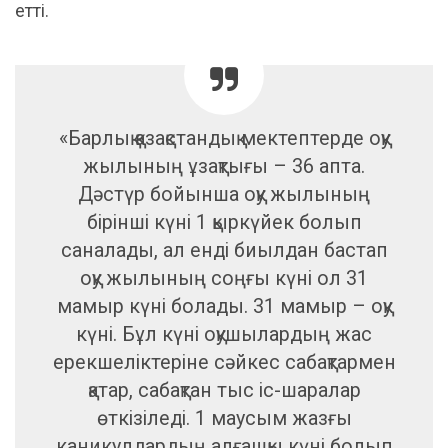
етті.
«Барлық қазақстандық мектептерде оқу
жылының ұзақтығы – 36 апта.
Дәстүр бойынша оқу жылының
бірінші күні 1 қыркүйек болып
саналады, ал енді биылдан бастап
оқу жылының соңғы күні ол 31
мамыр күні болады. 31 мамыр – оқу
күні. Бұл күні оқушылардың жас
ерекшеліктеріне сәйкес сабақтармен
қатар, сабақтан тыс іс-шаралар
өткізіледі. 1 маусым жазғы
каникулдардың алғашқы күні болып