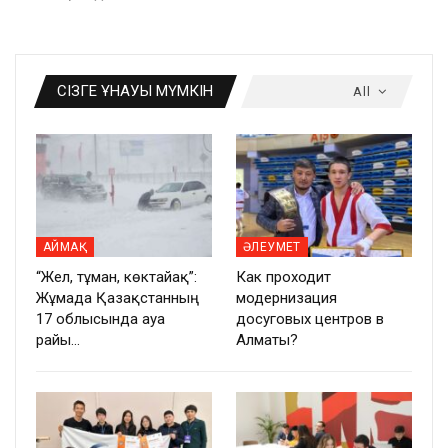
СІЗГЕ ҰНАУЫ МҮМКІН
All
АЙМАҚ
ӘЛЕУМЕТ
“Жел, тұман, көктайғақ”:
Как проходит
Жұмада Қазақстанның
модернизация
17 облысында ауа
досуговых центров в
райы…
Алматы?