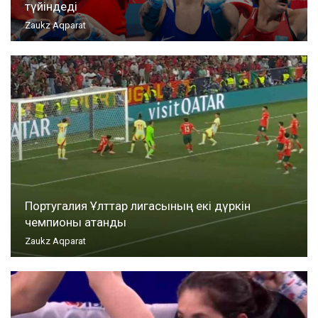
түйіндеді
Zaukz Aqparat
Португалия Ұлттар лигасының екі дүркін
чемпионы атанды
Zaukz Aqparat