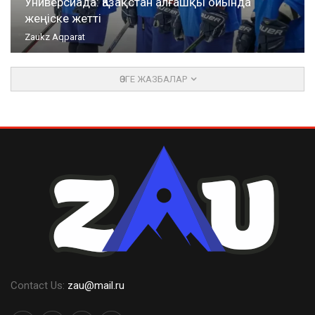
Универсиада: Қазақстан алғашқы ойында
жеңіске жетті
Zaukz Aqparat
ӨЗГЕ ЖАЗБАЛАР
Contact Us:
zau@mail.ru