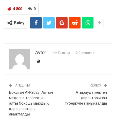
4 800
0
Бөлісу
Avtor
144 Посттар
0 Comments
АЛДЫҢҒЫ
КЕЛЕСІ
Бокстан АЧ-2023: Алтын
Атырауда мектеп
медальға таласатын
директорынан
алты боксшымыздың
туберкулез анықталды
қарсыластары
анықталды