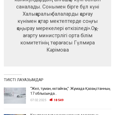
саналады. Сонымен бірге бұл күні
Халықаралық балаларды қорғау
күнімен қатар мектептерде соңғы
қоңырау мерекелері өткізіледі».Оқу-
ағарту министрлігі орта білім
комитетінің төрағасы Гүлмира
Кәрімова
ТИІСТІ ЛАУАЗЫМДАР
“Жел, тұман, көктайғақ”: Жұмада Қазақстанның
17 облысында…
07.02.2025
18 549