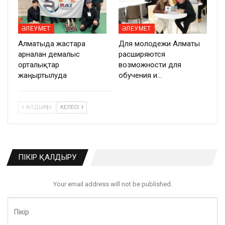
ӘЛЕУМЕТ
ӘЛЕУМЕТ
Алматыда жастарға
Для молодежи Алматы
арналған демалыс
расширяются
орталықтар
возможности для
жаңғыртылуда
обучения и…
АЛДЫҢҒЫ
КЕЛЕСІ
ПІКІР ҚАЛДЫРУ
Your email address will not be published.