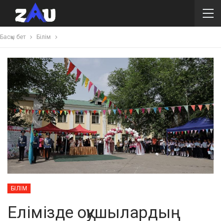
Басқы бет
Білім
БІЛІМ
Елімізде оқушылардың