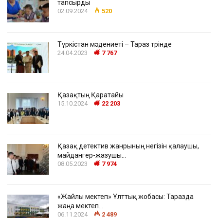
тапсырды
02.09.2024
520
Түркістан мәдениеті – Тараз төрінде
24.04.2023
7 767
Қазақтың Қаратайы
15.10.2024
22 203
Қазақ детектив жанрының негізін қалаушы,
майдангер-жазушы…
08.05.2023
7 974
«Жайлы мектеп» Ұлттық жобасы: Таразда
жаңа мектеп…
06.11.2024
2 489