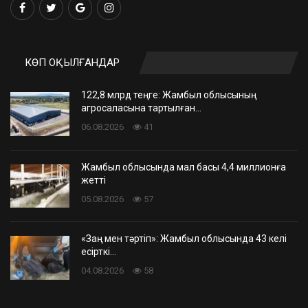
КӨП ОҚЫЛҒАНДАР
122,8 млрд теңге: Жамбыл облысының
агросаласына тартылған…
06.08.2026
41
Жамбыл облысында мал басы 4,4 миллионға
жетті
05.08.2026
57
«Заң мен тәртіп»: Жамбыл облысында 43 келі
есірткі…
04.08.2026
58