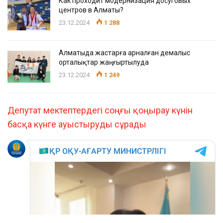
Как проходит модернизация досуговых
центров в Алматы?
23.12.2024
1 288
Алматыда жастарға арналған демалыс
орталықтар жаңғыртылуда
23.12.2024
1 249
Депутат мектептердегі соңғы қоңырау күнін
басқа күнге ауыстыруды сұрады