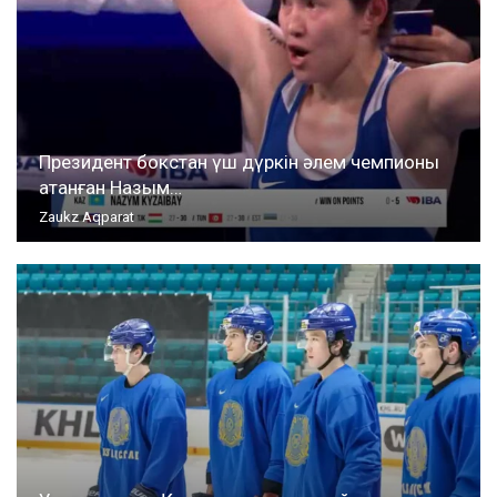
Президент бокстан үш дүркін әлем чемпионы
атанған Назым…
Zaukz Aqparat