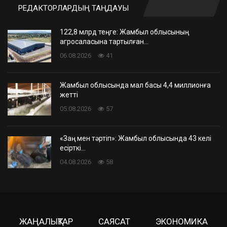
РЕДАКТОРЛАРДЫҢ ТАҢДАУЫ
122,8 млрд теңге: Жамбыл облысының
агросаласына тартылған…
06.08.2026
41
Жамбыл облысында мал басы 4,4 миллионға
жетті
05.08.2026
57
«Заң мен тәртіп»: Жамбыл облысында 43 келі
есірткі…
04.08.2026
58
ЖАҢАЛЫҚТАР
САЯСАТ
ЭКОНОМИКА