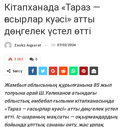
Кітапханада «Тараз —
ғасырлар куәсі» атты
дөңгелек үстел өтті
On
07/02/2024
Zaukz Aqparat
3 263
0
Бөлісу
Жамбыл облысының құрылғанына 85 жыл
толуына орай Ш.Уәлиханов атындағы
облыстық әмбебап ғылыми кітапханасында
«Тараз — ғасырлар куәсі» атты дөңгелек үстел
өтті. Іс-шараның мақсаты — оқырмандардың
бойында ұлттық сананы ояту, жас ұрпақ