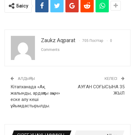
Бөлісу
Zaukz Aqparat
705 Посттар
0
Comments
АЛДЫҢҒЫ
КЕЛЕСІ
Кітапханада «Ақ
АУҒАН СОҒЫСЫНА 35
жалынды, ардақты ақын»
ЖЫЛ
еске алу кеші
ұйымдастырылды.