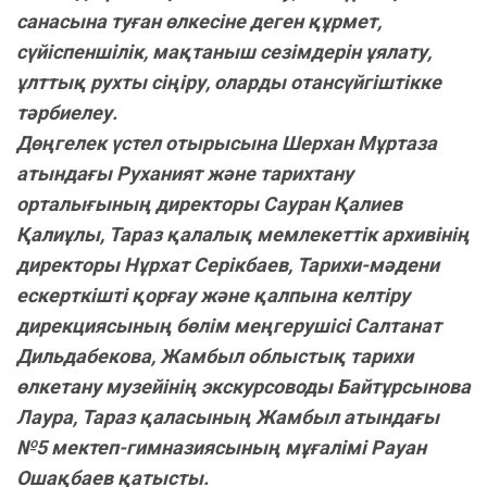
санасына туған өлкесіне деген құрмет,
сүйіспеншілік, мақтаныш сезімдерін ұялату,
ұлттық рухты сіңіру, оларды отансүйгіштікке
тәрбиелеу.
Дөңгелек үстел отырысына Шерхан Мұртаза
атындағы Руханият және тарихтану
орталығының директоры Сауран Қалиев
Қалиұлы, Тараз қалалық мемлекеттік архивінің
директоры Нұрхат Серікбаев, Тарихи-мәдени
ескерткішті қорғау және қалпына келтіру
дирекциясының бөлім меңгерушісі Салтанат
Дильдабекова, Жамбыл облыстық тарихи
өлкетану музейінің экскурсоводы Байтұрсынова
Лаура, Тараз қаласының Жамбыл атындағы
№5 мектеп-гимназиясының мұғалімі Рауан
Ошақбаев қатысты.