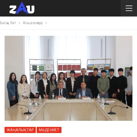
Басқы бет
Жаңалықтар
ЖАҢАЛЫҚТАР
МӘДЕНИЕТ