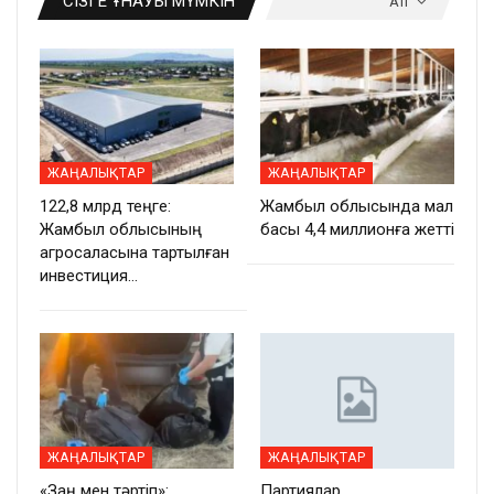
СІЗГЕ ҰНАУЫ МҮМКІН
All
ЖАҢАЛЫҚТАР
ЖАҢАЛЫҚТАР
122,8 млрд теңге:
Жамбыл облысында мал
Жамбыл облысының
басы 4,4 миллионға жетті
агросаласына тартылған
инвестиция…
ЖАҢАЛЫҚТАР
ЖАҢАЛЫҚТАР
«Заң мен тәртіп»:
Партиялар