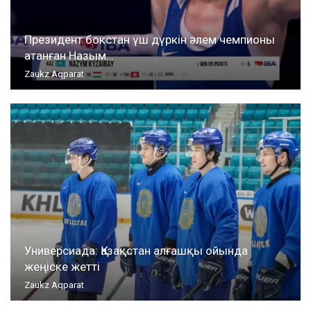
Президент бокстан үш дүркін әлем чемпионы
атанған Назым…
Zaukz Aqparat
Универсиада: Қазақстан алғашқы ойында
жеңіске жетті
Zaukz Aqparat