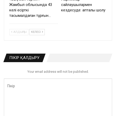
Жамбыл облысында 43
сайлаушылармен
келі есірткі
кездесуде: апталық шолу
тасымалдаған тұрғын…
АЛДЫҢҒЫ
КЕЛЕСІ
ПІКІР ҚАЛДЫРУ
Your email address will not be published.