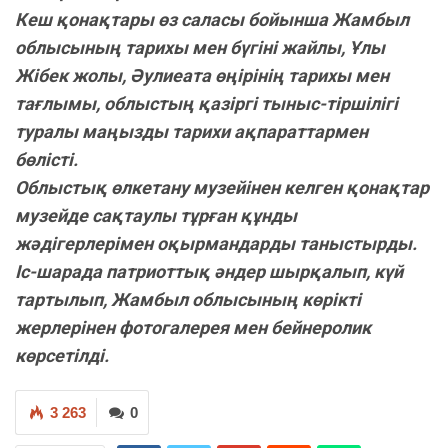
Кеш қонақтары өз саласы бойынша Жамбыл
облысының тарихы мен бүгіні жайлы, Ұлы
Жібек жолы, Әулиеата өңірінің тарихы мен
тағлымы, облыстың қазіргі тыныс-тіршілігі
туралы маңызды тарихи ақпараттармен
бөлісті.
Облыстық өлкетану музейінен келген қонақтар
музейде сақтаулы тұрған құнды
жәдігерлерімен оқырмандарды таныстырды.
Іс-шарада патриоттық әндер шырқалып, күй
тартылып, Жамбыл облысының көрікті
жерлерінен фотогалерея мен бейнеролик
көрсетілді.
3 263
0