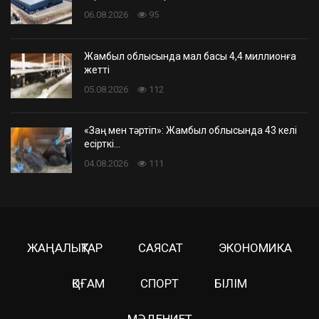
06.08.2026
95
Жамбыл облысында мал басы 4,4 миллионға
жетті
05.08.2026
112
«Заң мен тәртіп»: Жамбыл облысында 43 келі
есірткі…
04.08.2026
111
ЖАҢАЛЫҚТАР
САЯСАТ
ЭКОНОМИКА
ҚОҒАМ
СПОРТ
БІЛІМ
МӘДЕНИЕТ