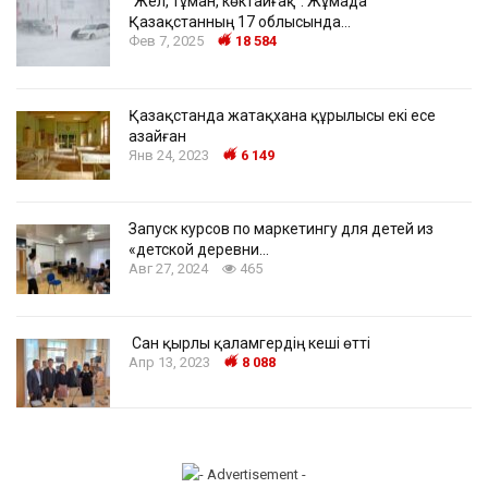
“Жел, тұман, көктайғақ”: Жұмада
Қазақстанның 17 облысында…
Фев 7, 2025
18 584
Қазақстанда жатақхана құрылысы екі есе
азайған
Янв 24, 2023
6 149
Запуск курсов по маркетингу для детей из
«детской деревни…
Авг 27, 2024
465
Сан қырлы қаламгердің кеші өтті
Апр 13, 2023
8 088