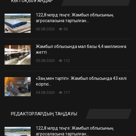
КӨП ОҚЫЛҒАНДАР
122,8 млрд теңге: Жамбыл облысының
агросаласына тартылған…
06.08.2026
95
Жамбыл облысында мал басы 4,4 миллионға
жетті
05.08.2026
112
«Заң мен тәртіп»: Жамбыл облысында 43 келі
есірткі…
04.08.2026
111
РЕДАКТОРЛАРДЫҢ ТАҢДАУЫ
122,8 млрд теңге: Жамбыл облысының
агросаласына тартылған…