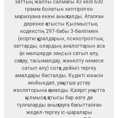
заттың жалпы салмағы 43 келі 630
грамм болатын кептірілген
марихуана екені анықталды. Аталған
дерекке қатысты Қылмыстық
кодекстің 297-бабы 3-бөлігімен
(есірткі құралдарын, психотроптық
заттарды, олардың аналогтарын аса
ірі мөлшерде заңсыз сатып алу,
сақтау, тасымалдау, жөнелту немесе
сатып алу) сотқа дейінгі тергеу
амалдары басталды. Күдікті кінәсін
мойындап, уақытша ұстау
изоляторына қамалды. Қазіргі уақытта
қылмысқа қатысы бар өзге де
тұлғаларды анықтауға бағытталған
жедел-тергеу іс-шаралары