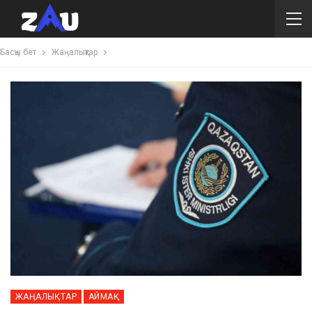
Басқы бет
Жаңалықтар
ЖАҢАЛЫҚТАР
АЙМАҚ