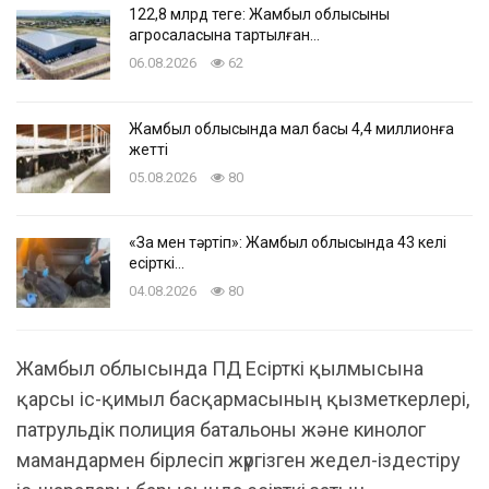
122,8 млрд теңге: Жамбыл облысының
агросаласына тартылған…
06.08.2026
62
Жамбыл облысында мал басы 4,4 миллионға
жетті
05.08.2026
80
«Заң мен тәртіп»: Жамбыл облысында 43 келі
есірткі…
04.08.2026
80
Жамбыл облысында ПД Есірткі қылмысына
қарсы іс-қимыл басқармасының қызметкерлері,
патрульдік полиция батальоны және кинолог
мамандармен бірлесіп жүргізген жедел-іздестіру