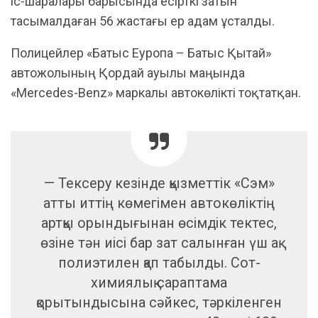
іс-шаралары барысында есірткі затын
тасымалдаған 56 жастағы ер адам ұсталды.
Полицейлер «Батыс Еуропа – Батыс Қытай»
автожолының Қордай ауылы маңында
«Mercedes-Benz» маркалы автокөлікті тоқтатқан.
— Тексеру кезінде қызметтік «Сэм»
атты иттің көмегімен автокөліктің
артқы орындығынан өсімдік тектес,
өзіне тән иісі бар зат салынған үш ақ
полиэтилен қап табылды. Сот-
химиялық сараптама
қорытындысына сәйкес, тәркіленген