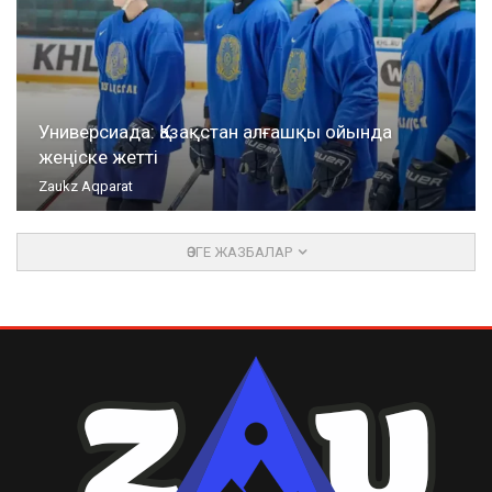
Универсиада: Қазақстан алғашқы ойында
жеңіске жетті
Zaukz Aqparat
ӨЗГЕ ЖАЗБАЛАР