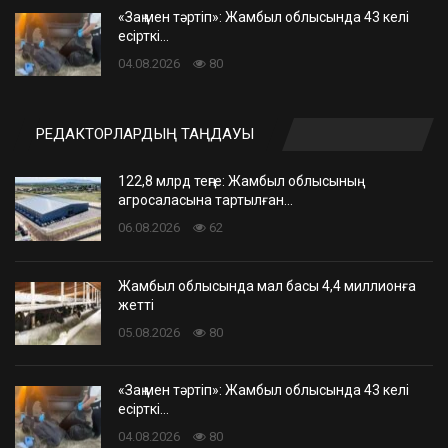
«Заң мен тәртіп»: Жамбыл облысында 43 келі
есірткі…
04.08.2026
80
РЕДАКТОРЛАРДЫҢ ТАҢДАУЫ
122,8 млрд теңге: Жамбыл облысының
агросаласына тартылған…
06.08.2026
62
Жамбыл облысында мал басы 4,4 миллионға
жетті
05.08.2026
80
«Заң мен тәртіп»: Жамбыл облысында 43 келі
есірткі…
04.08.2026
80