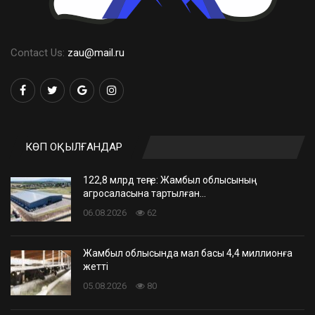
Contact Us:
zau@mail.ru
КӨП ОҚЫЛҒАНДАР
122,8 млрд теңге: Жамбыл облысының
агросаласына тартылған…
06.08.2026
62
Жамбыл облысында мал басы 4,4 миллионға
жетті
05.08.2026
80