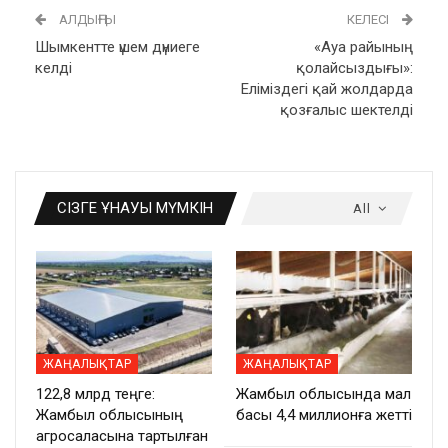
АЛДЫҢҒЫ
КЕЛЕСІ
Шымкентте үшем дүниеге
«Ауа райының
келді
қолайсыздығы»:
Еліміздегі қай жолдарда
қозғалыс шектелді
СІЗГЕ ҰНАУЫ МҮМКІН
All
ЖАҢАЛЫҚТАР
ЖАҢАЛЫҚТАР
122,8 млрд теңге:
Жамбыл облысында мал
Жамбыл облысының
басы 4,4 миллионға жетті
агросаласына тартылған