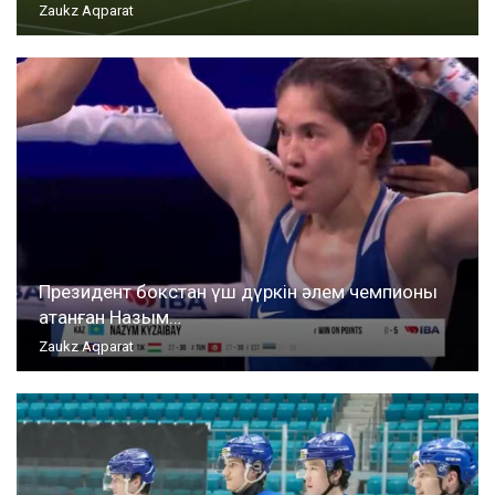
Zaukz Aqparat
Президент бокстан үш дүркін әлем чемпионы
атанған Назым…
Zaukz Aqparat