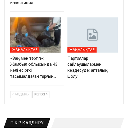
инвестиция…
ЖАҢАЛЫҚТАР
ЖАҢАЛЫҚТАР
«Заң мен тәртіп»:
Партиялар
Жамбыл облысында 43
сайлаушылармен
келі есірткі
кездесуде: апталық
тасымалдаған тұрғын…
шолу
АЛДЫҢҒЫ
КЕЛЕСІ
ПІКІР ҚАЛДЫРУ