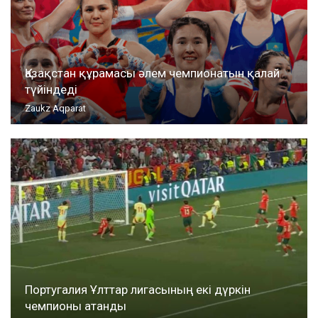
Қазақстан құрамасы әлем чемпионатын қалай
түйіндеді
Zaukz Aqparat
Португалия Ұлттар лигасының екі дүркін
чемпионы атанды