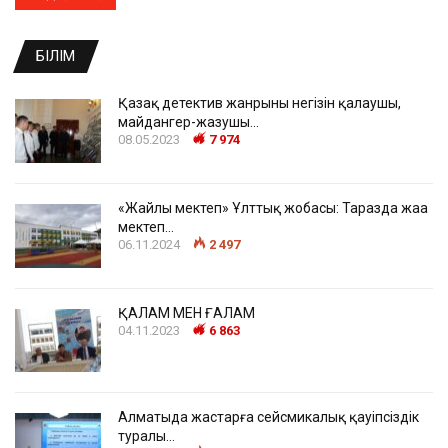
БІЛІМ
Қазақ детектив жанрының негізін қалаушы,
майдангер-жазушы…
08.05.2023
7 974
«Жайлы мектеп» Ұлттық жобасы: Таразда жаңа
мектеп…
06.11.2024
2 497
ҚАЛАМ МЕН ҒАЛАМ
04.11.2023
6 863
Алматыда жастарға сейсмикалық қауіпсіздік
туралы…