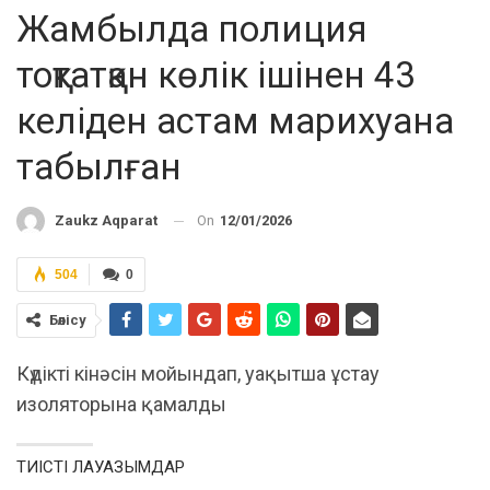
Жамбылда полиция
тоқтатқан көлік ішінен 43
келіден астам марихуана
табылған
On
12/01/2026
Zaukz Aqparat
504
0
Бөлісу
Күдікті кінәсін мойындап, уақытша ұстау
изоляторына қамалды
ТИІСТІ ЛАУАЗЫМДАР