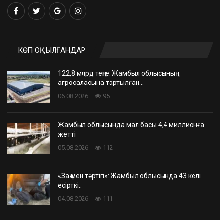
КӨП ОҚЫЛҒАНДАР
122,8 млрд теңге: Жамбыл облысының
агросаласына тартылған…
06.08.2026
95
Жамбыл облысында мал басы 4,4 миллионға
жетті
05.08.2026
112
«Заң мен тәртіп»: Жамбыл облысында 43 келі
есірткі…
04.08.2026
111