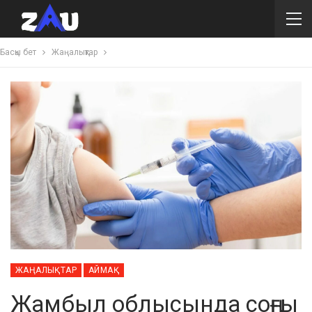
Басқы бет
Жаңалықтар
ЖАҢАЛЫҚТАР
АЙМАҚ
Жамбыл облысында соңғы