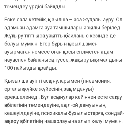
төмендеу үрдісі байқалды.
Еске сала кетейік, қызылша – аса жұқпалы ауру. Ол
адамнан адамға ауа тамшылары арқылы беріледі.
Жұқтыру тіпті қысқа уақыттық байланыс кезінде де
болуы мүмкін. Егер бұрын қызылшамен
ауырмаған немесе оған қарсы егілмеген адам
науқаспен байланысқа түссе, жұқтыру ықтималдығы
100 пайызды құрайды.
Қызылша қауіпті асқынуларымен (пневмония,
орталық жүйке жүйесінің зақымдануы)
ерекшеленеді. Бұл асқынулар кейіннен есте сақтау
қабілетінің төмендеуіне, ақыл-ой дамуының
кешеуілдеуіне, психикалық бұзылыстарға, сондай-
ақ көру қабілетінің нашарлауына алып келуі мүмкін.