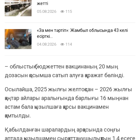
жетті
05.08.2026
115
«Заң мен тәртіп»: Жамбыл облысында 43 келі
есірткі…
04.08.2026
114
– облыстық бюджеттен вакцинаның 20 мың
дозасын қосымша сатып алуға қаражат бөлінді.
Осылайша, 2025 жылғы желтоқсан – 2026 жылғы
қаңтар айлары аралығында барлығы 16 мыңнан
астам бала қызылшаға қарсы вакцинамен
қамтылды.
Қабылданған шаралардың арқасында соңғы
аптада қызылшамен сырқаттанушылықтың 1,4 есеге