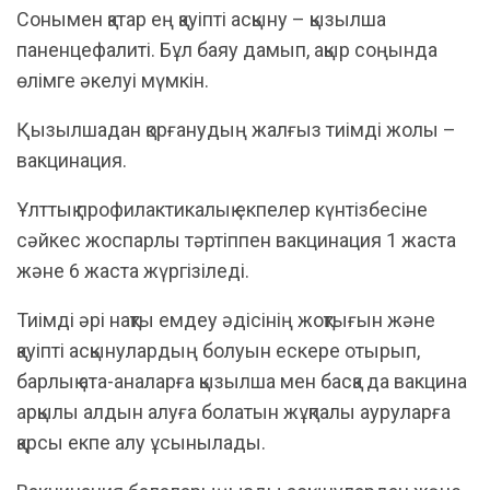
Сонымен қатар ең қауіпті асқыну – қызылша
паненцефалиті. Бұл баяу дамып, ақыр соңында
өлімге әкелуі мүмкін.
Қызылшадан қорғанудың жалғыз тиімді жолы –
вакцинация.
Ұлттық профилактикалық екпелер күнтізбесіне
сәйкес жоспарлы тәртіппен вакцинация 1 жаста
және 6 жаста жүргізіледі.
Тиімді әрі нақты емдеу әдісінің жоқтығын және
қауіпті асқынулардың болуын ескере отырып,
барлық ата-аналарға қызылша мен басқа да вакцина
арқылы алдын алуға болатын жұқпалы ауруларға
қарсы екпе алу ұсынылады.