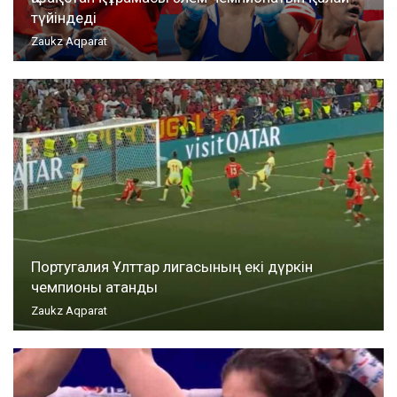
түйіндеді
Zaukz Aqparat
Португалия Ұлттар лигасының екі дүркін
чемпионы атанды
Zaukz Aqparat