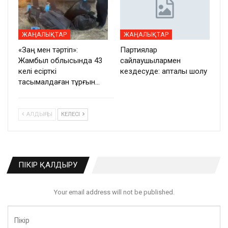
ЖАҢАЛЫҚТАР
ЖАҢАЛЫҚТАР
«Заң мен тәртіп»:
Партиялар
Жамбыл облысында 43
сайлаушылармен
келі есірткі
кездесуде: апталық шолу
тасымалдаған тұрғын…
АЛДЫҢҒЫ
КЕЛЕСІ
ПІКІР ҚАЛДЫРУ
Your email address will not be published.