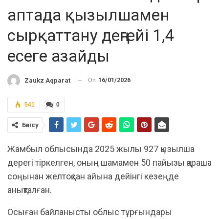
аптада қызылшамен
сырқаттану деңгейі 1,4
есеге азайды
On
16/01/2026
Zaukz Aqparat
541
0
Бөлісу
Жамбыл облысында 2025 жылы 927 қызылша
дерегі тіркелген, оның шамамен 50 пайызы қараша
соңынан желтоқсан айына дейінгі кезеңде
анықталған.
Осыған байланысты облыс тұрғындары