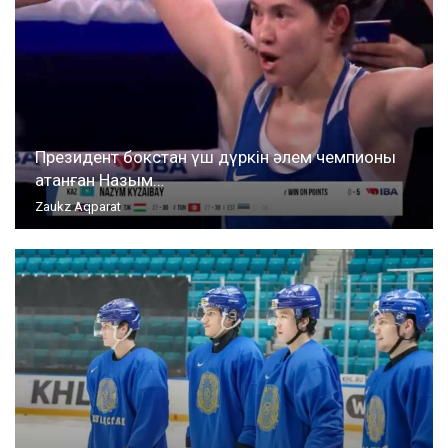
Президент бокстан үш дүркін әлем чемпионы
атанған Назым…
Zaukz Aqparat