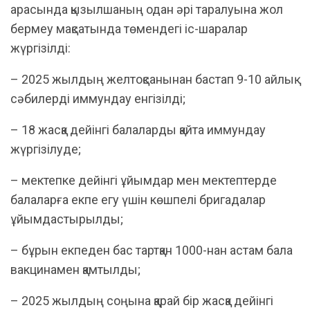
арасында қызылшаның одан әрі таралуына жол
бермеу мақсатында төмендегі іс-шаралар
жүргізілді:
– 2025 жылдың желтоқсанынан бастап 9-10 айлық
сәбилерді иммундау енгізілді;
– 18 жасқа дейінгі балаларды қайта иммундау
жүргізілуде;
– мектепке дейінгі ұйымдар мен мектептерде
балаларға екпе егу үшін көшпелі бригадалар
ұйымдастырылды;
– бұрын екпеден бас тартқан 1000-нан астам бала
вакцинамен қамтылды;
– 2025 жылдың соңына қарай бір жасқа дейінгі