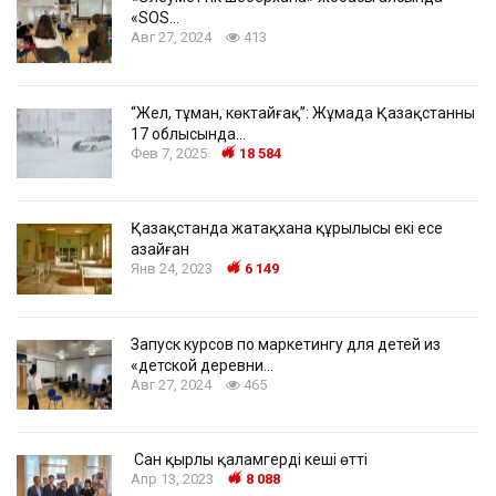
«SOS…
Авг 27, 2024
413
“Жел, тұман, көктайғақ”: Жұмада Қазақстанның
17 облысында…
Фев 7, 2025
18 584
Қазақстанда жатақхана құрылысы екі есе
азайған
Янв 24, 2023
6 149
Запуск курсов по маркетингу для детей из
«детской деревни…
Авг 27, 2024
465
Сан қырлы қаламгердің кеші өтті
Апр 13, 2023
8 088