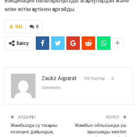
Вакцинация балаларыңызды асқынулардан және
өлім-жітім қаупінен қорғайды.
541
0
Бөлісу
Zaukz Aqparat
705 Посттар
0
Comments
АЛДЫҢҒЫ
КЕЛЕСІ
Жамбылда су тасқыны
Жамбыл облысында үш
кезеңіне дайындық
ауысымды мектеп