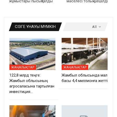
жұмыстары пысықталды
мәселесі толық шешілді
СІЗГЕ ҰНАУЫ МҮМКІН
All
ЖАҢАЛЫҚТАР
ЖАҢАЛЫҚТАР
122,8 млрд теңге:
Жамбыл облысында мал
Жамбыл облысының
басы 4,4 миллионға жетті
агросаласына тартылған
инвестиция…