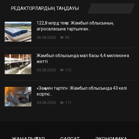
РЕДАКТОРЛАРДЫҢ ТАҢДАУЫ
122,8 млрд теңге: Жамбыл облысының
агросаласына тартылған…
06.08.2026
95
Жамбыл облысында мал басы 4,4 миллионға
жетті
05.08.2026
112
«Заң мен тәртіп»: Жамбыл облысында 43 келі
есірткі…
04.08.2026
111