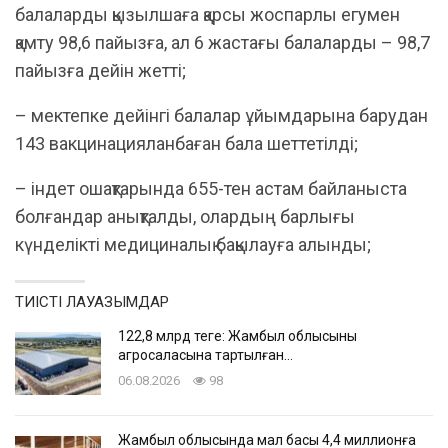
балаларды қызылшаға қарсы жоспарлы егумен
қамту 98,6 пайызға, ал 6 жастағы балаларды – 98,7
пайызға дейін жетті;
– мектепке дейінгі балалар ұйымдарына барудан
143 вакцинацияланбаған бала шеттетілді;
– індет ошақтарында 655-тен астам байланыста
болғандар анықталды, олардың барлығы
күнделікті медициналық бақылауға алынды;
ТИІСТІ ЛАУАЗЫМДАР
122,8 млрд теңге: Жамбыл облысының
агросаласына тартылған…
06.08.2026
98
Жамбыл облысында мал басы 4,4 миллионға