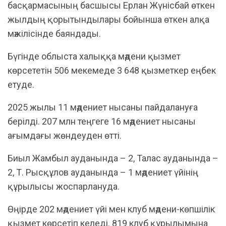
басқармасының басшысы Ерлан Жүнісбай өткен
жылдың қорытындылары бойынша өткен алқа
мәжілісінде баяндады.
Бүгінде облыста халыққа мәдени қызмет
көрсететін 506 мекемеде 3 648 қызметкер еңбек
етуде.
2025 жылы 11 мәдениет нысаны пайдалануға
берілді. 207 млн теңгеге 16 мәдениет нысаны
ағымдағы жөндеуден өтті.
Биыл Жамбыл ауданында – 2, Талас ауданында –
2, Т. Рысқұлов ауданында – 1 мәдениет үйінің
құрылысы жоспарлануда.
Өңірде 202 мәдениет үйі мен клуб мәдени-көпшілік
қызмет көрсетіп келеді. 819 клуб құрылымына