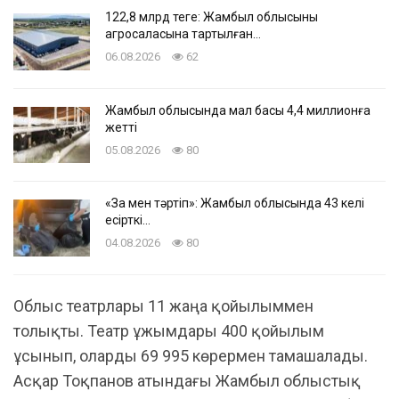
122,8 млрд теңге: Жамбыл облысының
агросаласына тартылған…
06.08.2026
62
Жамбыл облысында мал басы 4,4 миллионға
жетті
05.08.2026
80
«Заң мен тәртіп»: Жамбыл облысында 43 келі
есірткі…
04.08.2026
80
Облыс театрлары 11 жаңа қойылыммен
толықты. Театр ұжымдары 400 қойылым
ұсынып, оларды 69 995 көрермен тамашалады.
Асқар Тоқпанов атындағы Жамбыл облыстық