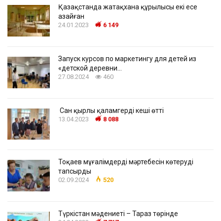
Қазақстанда жатақхана құрылысы екі есе
азайған
24.01.2023
6 149
Запуск курсов по маркетингу для детей из
«детской деревни…
27.08.2024
460
Сан қырлы қаламгердің кеші өтті
13.04.2023
8 088
Тоқаев мұғалімдердің мәртебесін көтеруді
тапсырды
02.09.2024
520
Түркістан мәдениеті – Тараз төрінде