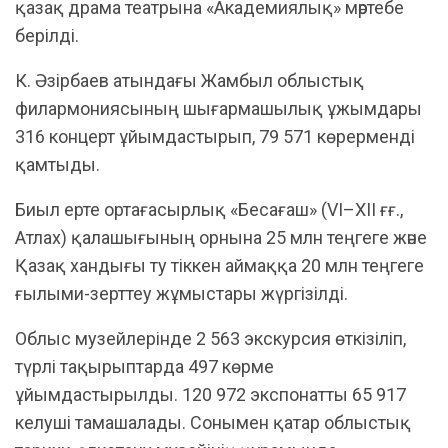
қазақ драма театрына «Академиялық» мәртебе
берілді.
К. Әзірбаев атындағы Жамбыл облыстық
филармониясының шығармашылық ұжымдары
316 концерт ұйымдастырып, 79 571 көрерменді
қамтыды.
Биыл ерте ортағасырлық «Бесағаш» (VI–XII ғғ.,
Атлах) қалашығының орнына 25 млн теңгеге және
Қазақ хандығы ту тіккен аймаққа 20 млн теңгеге
ғылыми-зерттеу жұмыстары жүргізілді.
Облыс музейлерінде 2 563 экскурсия өткізіліп,
түрлі тақырыптарда 497 көрме
ұйымдастырылды. 120 972 экспонатты 65 917
келуші тамашалады. Сонымен қатар облыстық