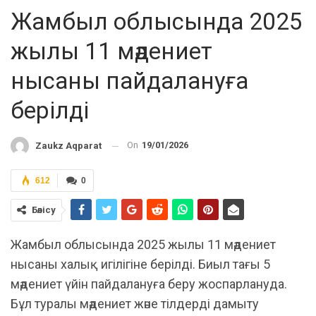
Жамбыл облысында 2025
жылы 11 мәдениет
нысаны пайдалануға
берілді
On
19/01/2026
Zaukz Aqparat
612
0
Бөлісу
Жамбыл облысында 2025 жылы 11 мәдениет
нысаны халық игілігіне берілді. Биыл тағы 5
мәдениет үйін пайдалануға беру жоспарлануда.
Бұл туралы мәдениет және тілдерді дамыту