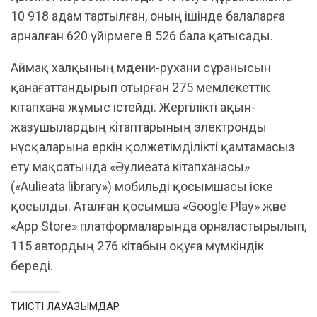
10 918 адам тартылған, оның ішінде балаларға
арналған 620 үйірмеге 8 526 бала қатысады.
Аймақ халқының мәдени-рухани сұранысын
қанағаттандырып отырған 275 мемлекеттік
кітапхана жұмыс істейді. Жергілікті ақын-
жазушылардың кітаптарының электронды
нұсқаларына еркін қолжетімділікті қамтамасыз
ету мақсатында «Әулиеата кітапханасы»
(«Aulieata library») мобильді қосымшасы іске
қосылды. Аталған қосымша «Google Play» және
«App Store» платформаларында орналастырылып,
115 автордың 276 кітабын оқуға мүмкіндік
береді.
ТИІСТІ ЛАУАЗЫМДАР