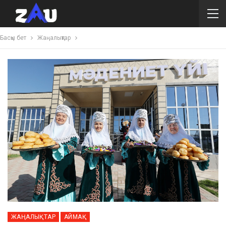
Басқы бет
Жаңалықтар
ЖАҢАЛЫҚТАР
АЙМАҚ