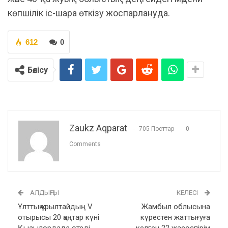
көпшілік іс-шара өткізу жоспарлануда.
612
0
Бөлісу
Zaukz Aqparat
705 Посттар
0
Comments
АЛДЫҢҒЫ
КЕЛЕСІ
Ұлттық құрылтайдың V
Жамбыл облысына
отырысы 20 қаңтар күні
күрестен жаттығуға
Қызылордада өтеді
келген 22 жасөспірім