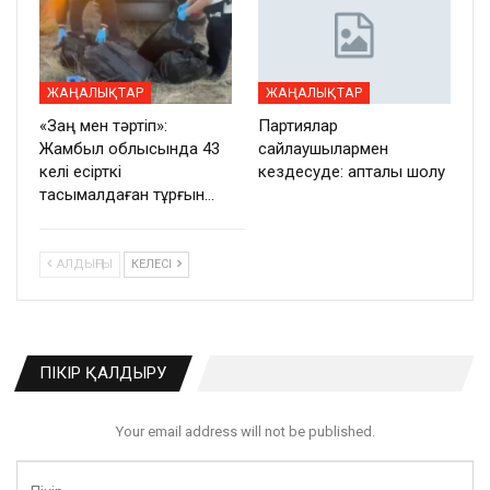
ЖАҢАЛЫҚТАР
ЖАҢАЛЫҚТАР
«Заң мен тәртіп»:
Партиялар
Жамбыл облысында 43
сайлаушылармен
келі есірткі
кездесуде: апталық шолу
тасымалдаған тұрғын…
АЛДЫҢҒЫ
КЕЛЕСІ
ПІКІР ҚАЛДЫРУ
Your email address will not be published.