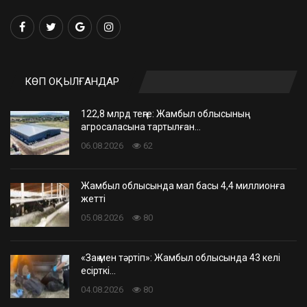
КӨП ОҚЫЛҒАНДАР
122,8 млрд теңге: Жамбыл облысының
агросаласына тартылған…
06.08.2026
62
Жамбыл облысында мал басы 4,4 миллионға
жетті
05.08.2026
80
«Заң мен тәртіп»: Жамбыл облысында 43 келі
есірткі…
04.08.2026
80