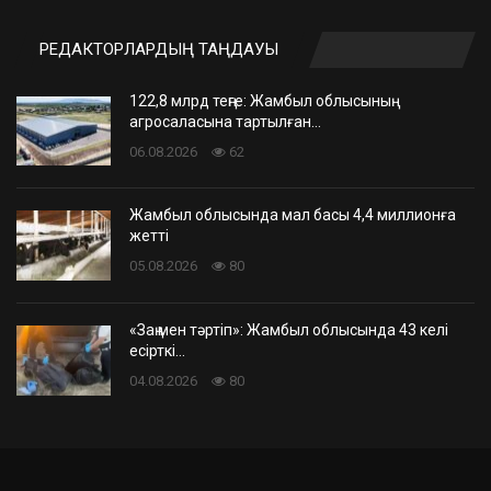
РЕДАКТОРЛАРДЫҢ ТАҢДАУЫ
122,8 млрд теңге: Жамбыл облысының
агросаласына тартылған…
06.08.2026
62
Жамбыл облысында мал басы 4,4 миллионға
жетті
05.08.2026
80
«Заң мен тәртіп»: Жамбыл облысында 43 келі
есірткі…
04.08.2026
80