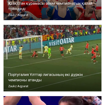
Қазақстан құрамасы әлем чемпионатын қалай
түйіндеді
Zaukz Aqparat
Португалия Ұлттар лигасының екі дүркін
чемпионы атанды
Zaukz Aqparat