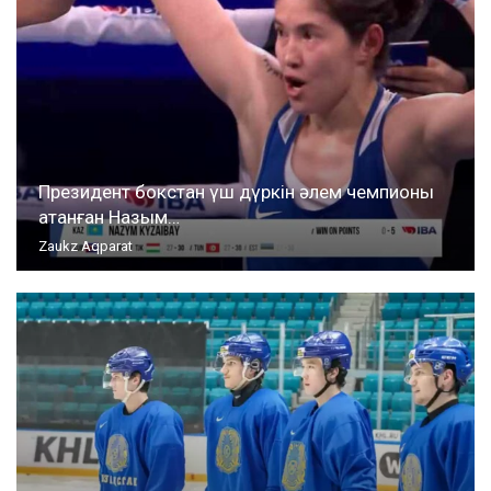
Президент бокстан үш дүркін әлем чемпионы
атанған Назым…
Zaukz Aqparat