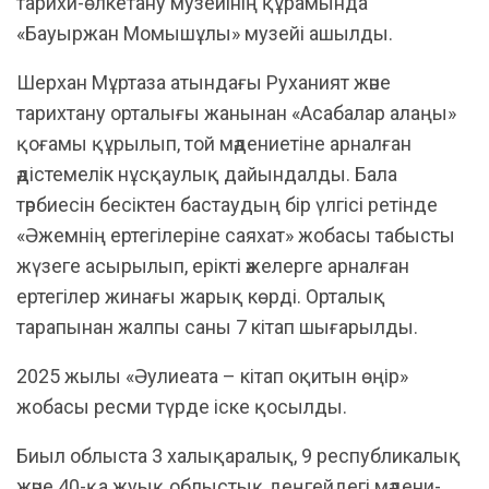
тарихи-өлкетану музейінің құрамында
«Бауыржан Момышұлы» музейі ашылды.
Шерхан Мұртаза атындағы Руханият және
тарихтану орталығы жанынан «Асабалар алаңы»
қоғамы құрылып, той мәдениетіне арналған
әдістемелік нұсқаулық дайындалды. Бала
тәрбиесін бесіктен бастаудың бір үлгісі ретінде
«Әжемнің ертегілеріне саяхат» жобасы табысты
жүзеге асырылып, ерікті әжелерге арналған
ертегілер жинағы жарық көрді. Орталық
тарапынан жалпы саны 7 кітап шығарылды.
2025 жылы «Әулиеата – кітап оқитын өңір»
жобасы ресми түрде іске қосылды.
Биыл облыста 3 халықаралық, 9 республикалық
және 40-қа жуық облыстық деңгейдегі мәдени-