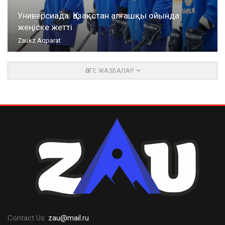
Универсиада: Қазақстан алғашқы ойында
жеңіске жетті
Zaukz Aqparat
ӨЗГЕ ЖАЗБАЛАР
Contact Us:
zau@mail.ru