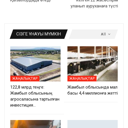
уланып ауруханаға түсті
СІЗГЕ ҰНАУЫ МҮМКІН
All
ЖАҢАЛЫҚТАР
ЖАҢАЛЫҚТАР
122,8 млрд теңге:
Жамбыл облысында мал
Жамбыл облысының
басы 4,4 миллионға жетті
агросаласына тартылған
инвестиция…