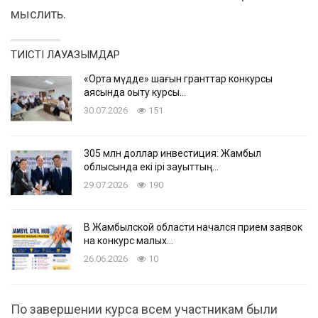
мыслить.
ТИІСТІ ЛАУАЗЫМДАР
«Ортақ мүдде» шағын гранттар конкурсы
аясында оқыту курсы…
30.07.2026
151
305 млн доллар инвестиция: Жамбыл
облысында екі ірі зауыттың…
29.07.2026
190
В Жамбылской области начался прием заявок
на конкурс малых…
26.06.2026
10
По завершении курса всем участникам были