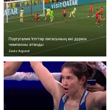
Португалия Ұлттар лигасының екі дүркін
чемпионы атанды
Zaukz Aqparat