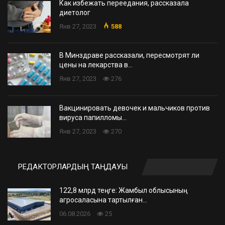
Как избежать переедания, рассказала
диетолог
Янв 27, 2023
588
В Минздраве рассказали, пересмотрят ли
цены на лекарства в…
Янв 27, 2023
276
Вакцинировать девочек и мальчиков против
вируса папилломы…
Янв 27, 2023
270
РЕДАКТОРЛАРДЫҢ ТАҢДАУЫ
122,8 млрд теңге: Жамбыл облысының
агросаласына тартылған…
06.08.2026
25