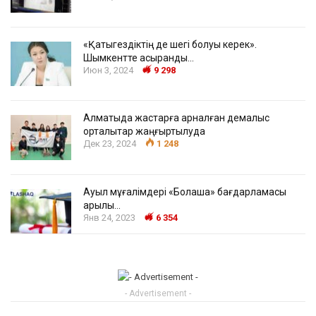
«Қатыгездіктің де шегі болуы керек».
Шымкентте асыранды…
Июн 3, 2024
9 298
Алматыда жастарға арналған демалыс
орталықтар жаңғыртылуда
Дек 23, 2024
1 248
Ауыл мұғалімдері «Болашақ» бағдарламасы
арқылы…
Янв 24, 2023
6 354
- Advertisement -