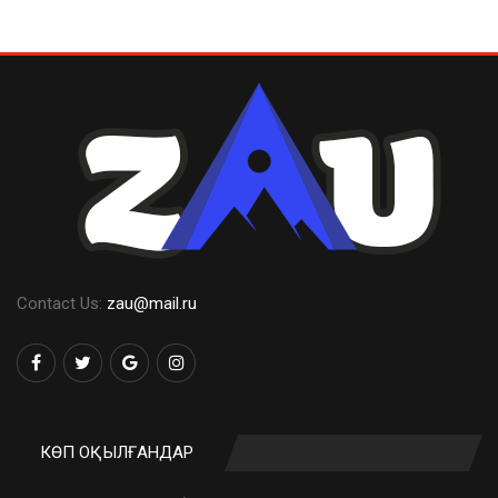
Contact Us:
zau@mail.ru
КӨП ОҚЫЛҒАНДАР