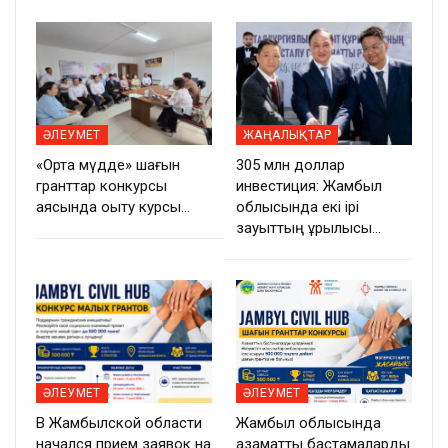
ӘЛЕУМЕТ
ЖАҢАЛЫҚТАР
«Ортақ мүдде» шағын
305 млн доллар
гранттар конкурсы
инвестиция: Жамбыл
аясында оқыту курсы…
облысында екі ірі
зауыттың құрылысы…
ӘЛЕУМЕТ
ӘЛЕУМЕТ
В Жамбылской области
Жамбыл облысында
начался прием заявок на
азаматтық бастамаларды