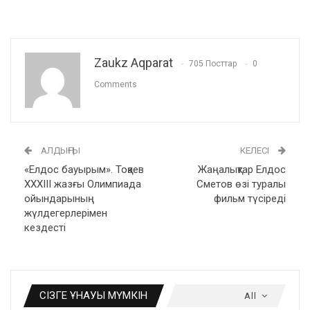
Zaukz Aqparat
705 Посттар
0
Comments
АЛДЫҢҒЫ
КЕЛЕСІ
«Елдос бауырым». Тоқаев
Жаңалықтар Елдос
ХХХІІІ жазғы Олимпиада
Сметов өзі туралы
ойындарының
фильм түсіреді
жүлдегерлерімен
кездесті
СІЗГЕ ҰНАУЫ МҮМКІН
All