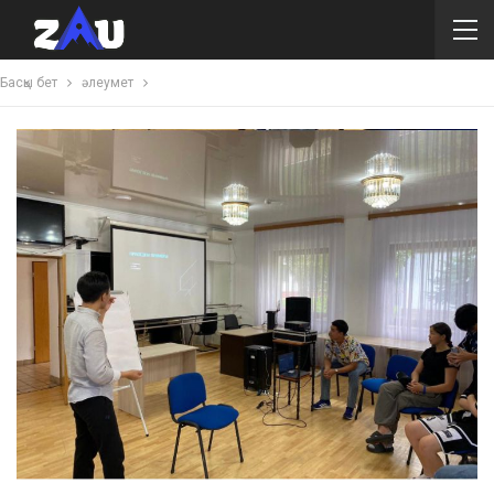
Басқы бет
әлеумет