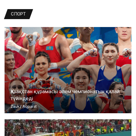
СПОРТ
Қазақстан құрамасы әлем чемпионатын қалай
түйіндеді
Zaukz Aqparat