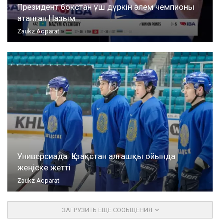
Президент бокстан үш дүркін әлем чемпионы
атанған Назым…
Zaukz Aqparat
Универсиада: Қазақстан алғашқы ойында
жеңіске жетті
Zaukz Aqparat
ЗАГРУЗИТЬ ЕЩЕ СООБЩЕНИЯ