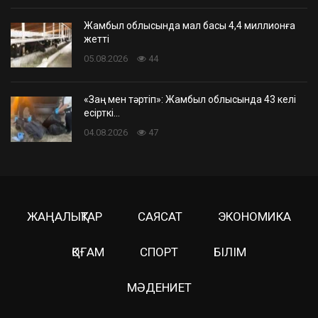
Жамбыл облысында мал басы 4,4 миллионға
жетті
05.08.2026
44
«Заң мен тәртіп»: Жамбыл облысында 43 келі
есірткі…
04.08.2026
47
ЖАҢАЛЫҚТАР
САЯСАТ
ЭКОНОМИКА
ҚОҒАМ
СПОРТ
БІЛІМ
МӘДЕНИЕТ