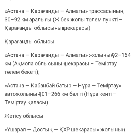
«Астана — Қарағанды — Алматы» трассасының
30–92 км аралығы (Жібек жолы төлем пункті –
Қарағанды облысының шекарасы).
Қарағанды облысы
«Астана — Қарағанды — Алматы» жолының 92–164
км (Ақмола облысының шекарасы – Теміртау
төлем бекеті);
«Астана — Қабанбай батыр — Нұра — Теміртау»
автожолының 101–266 км бөлігі (Нұра кенті –
Теміртау қаласы).
Жетісу облысы
«Үшарал — Достық — ҚХР шекарасы» жолының