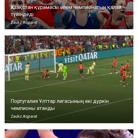
Қазақстан құрамасы әлем чемпионатын қалай
түйіндеді
Zaukz Aqparat
Португалия Ұлттар лигасының екі дүркін
чемпионы атанды
Zaukz Aqparat