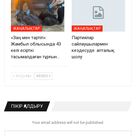
ЖАҢАЛЫҚТАР
ЖАҢАЛЫҚТАР
«Заң мен тәртіп»:
Партиялар
Жамбыл облысында 43
сайлаушылармен
келі есірткі
кездесуде: апталық
тасымалдаған тұрғын…
шолу
АЛДЫҢҒЫ
КЕЛЕСІ
ПІКІР ҚАЛДЫРУ
Your email address will not be published.