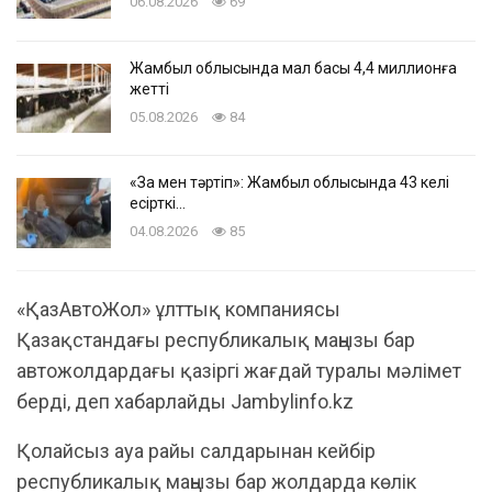
06.08.2026
69
Жамбыл облысында мал басы 4,4 миллионға
жетті
05.08.2026
84
«Заң мен тәртіп»: Жамбыл облысында 43 келі
есірткі…
04.08.2026
85
«ҚазАвтоЖол» ұлттық компаниясы
Қазақстандағы республикалық маңызы бар
автожолдардағы қазіргі жағдай туралы мәлімет
берді, деп хабарлайды Jambylinfo.kz
Қолайсыз ауа райы салдарынан кейбір
республикалық маңызы бар жолдарда көлік