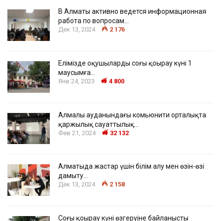
В Алматы активно ведется информационная
работа по вопросам…
Дек 13, 2024
2 176
Елімізде оқушылардың соңғы қоңырау күні 1
маусымға…
Янв 24, 2023
4 800
Алмалы ауданындағы комьюнити орталықта
қаржылық сауаттылық…
Фев 21, 2024
32 132
Алматыда жастар үшін білім алу мен өзін-өзі
дамыту…
Дек 13, 2024
2 158
Соңғы қоңырау күні өзгеруіне байланысты