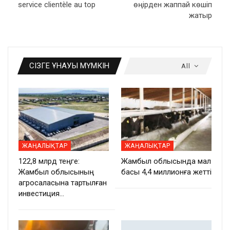
service clientèle au top
өңірден жаппай көшіп
жатыр
СІЗГЕ ҰНАУЫ МҮМКІН
All
ЖАҢАЛЫҚТАР
ЖАҢАЛЫҚТАР
122,8 млрд теңге:
Жамбыл облысында мал
Жамбыл облысының
басы 4,4 миллионға жетті
агросаласына тартылған
инвестиция…