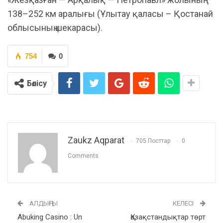
138–252 км аралығы (Ұлытау қаласы – Қостанай
облысының шекарасы).
754
0
Бөлісу
Zaukz Aqparat
705 Посттар
0
Comments
АЛДЫҢҒЫ
КЕЛЕСІ
Abuking Casino : Un
Қазақстандықтар төрт