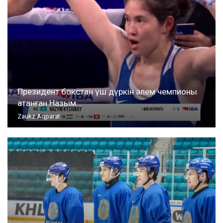
Президент бокстан үш дүркін әлем чемпионы
атанған Назым…
Zaukz Aqparat