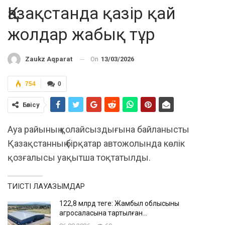
Қазақстанда қазір қай
жолдар жабық тұр
On
13/03/2026
Zaukz Aqparat
754
0
Бөлісу
Ауа райының қолайсыздығына байланысты
Қазақстанның бірқатар автожолында көлік
қозғалысы уақытша тоқтатылды.
ТИІСТІ ЛАУАЗЫМДАР
122,8 млрд теңге: Жамбыл облысының
агросаласына тартылған…