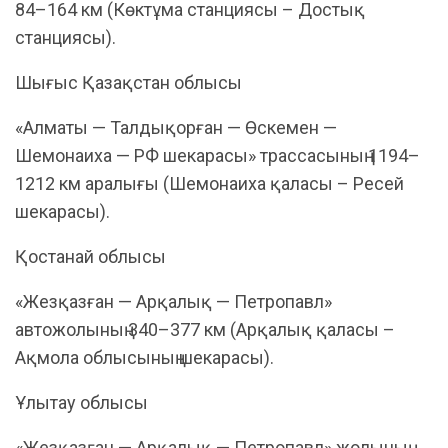
84–164 км (Көктұма станциясы – Достық
станциясы).
Шығыс Қазақстан облысы
«Алматы — Талдықорған — Өскемен —
Шемонаиха — РФ шекарасы» трассасының 1194–
1212 км аралығы (Шемонаиха қаласы – Ресей
шекарасы).
Қостанай облысы
«Жезқазған — Арқалық — Петропавл»
автожолының 340–377 км (Арқалық қаласы –
Ақмола облысының шекарасы).
Ұлытау облысы
«Жезқазған — Арқалық — Петропавл» жолының