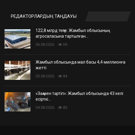
РЕДАКТОРЛАРДЫҢ ТАҢДАУЫ
122,8 млрд теңге: Жамбыл облысының
агросаласына тартылған…
06.08.2026
69
Жамбыл облысында мал басы 4,4 миллионға
жетті
05.08.2026
84
«Заң мен тәртіп»: Жамбыл облысында 43 келі
есірткі…
04.08.2026
85