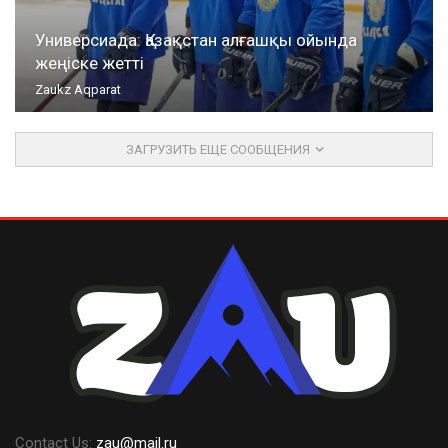
Универсиада: Қазақстан алғашқы ойында
жеңіске жетті
Zaukz Aqparat
ЗАГРУЗИТЬ ЕЩЕ СООБЩЕНИЯ
Contact Us:
zau@mail.ru