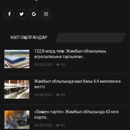
КӨП ОҚЫЛҒАНДАР
122,8 млрд теңге: Жамбыл облысының
агросаласына тартылған…
06.08.2026
69
Жамбыл облысында мал басы 4,4 миллионға
жетті
05.08.2026
84
«Заң мен тәртіп»: Жамбыл облысында 43 келі
есірткі…
04.08.2026
85