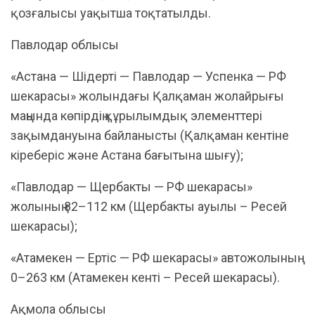
қозғалысы уақытша тоқтатылды.
Павлодар облысы
«Астана — Шідерті — Павлодар — Успенка — РФ
шекарасы» жолындағы Қалқаман жолайрығы
маңында көпірдің құрылымдық элементтері
зақымдануына байланысты (Қалқаман кентіне
кіреберіс және Астана бағытына шығу);
«Павлодар — Щербакты — РФ шекарасы»
жолының 82–112 км (Щербакты ауылы – Ресей
шекарасы);
«Атамекен — Ертіс — РФ шекарасы» автожолының
0–263 км (Атамекен кенті – Ресей шекарасы).
Ақмола облысы