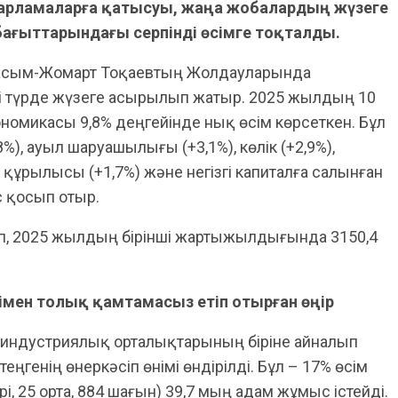
рламаларға қатысуы, жаңа жобалардың жүзеге
бағыттарындағы серпінді өсімге тоқталды.
 Қасым-Жомарт Тоқаевтың Жолдауларында
і түрде жүзеге асырылып жатыр. 2025 жылдың 10
микасы 9,8% деңгейінде нық өсім көрсеткен. Бұл
8%), ауыл шаруашылығы (+3,1%), көлік (+2,9%),
үй құрылысы (+1,7%) және негізгі капиталға салынған
с қосып отыр.
сіп, 2025 жылдың бірінші жартыжылдығында 3150,4
імен толық қамтамасыз етіп отырған өңір
индустриялық орталықтарының біріне айналып
теңгенің өнеркәсіп өнімі өндірілді. Бұл – 17% өсім
рі, 25 орта, 884 шағын) 39,7 мың адам жұмыс істейді.