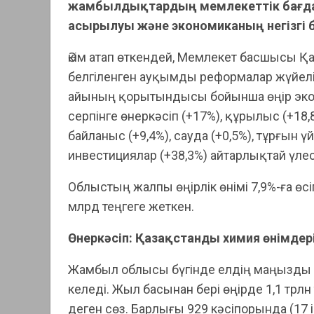
жамбылдықтардың мемлекеттік бағда
асырылуы және экономиканың негізгі 
Әкім атап өткендей, Мемлекет басшысы
белгіленген ауқымды реформалар жүйел
айының қорытындысы бойынша өңір эконо
серпінге өнеркәсіп (+17%), құрылыс (+18,
байланыс (+9,4%), сауда (+0,5%), тұрғын 
инвестициялар (+38,3%) айтарлықтай үле
Облыстың жалпы өңірлік өнімі 7,9%-ға ө
млрд теңгеге жеткен.
Өнеркәсіп: Қазақстанды химия өнімдер
Жамбыл облысы бүгінде елдің маңызды 
келеді. Жыл басынан бері өңірде 1,1 трлн 
деген сөз. Барлығы 929 кәсіпорында (17 і