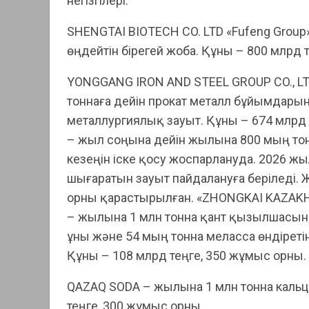
негізгілері:
SHENGTAI BIOTECH CO. LTD «Fufeng Group»
өңдейтін бірегей жоба. Құны – 800 млрд 
YONGGANG IRON AND STEEL GROUP CO., LT
тоннаға дейін прокат металл бұйымдарын 
металлургиялық зауыт. Құны – 674 млр
– жыл соңына дейін жылына 800 мың тонн
кезеңін іске қосу жоспарлануда. 2026 
шығаратын зауыт пайдалануға беріледі.
орны қарастырылған. «ZHONGKAI KAZA
– жылына 1 млн тонна қант қызылшасын 
ұны және 54 мың тонна меласса өндірет
Құны – 108 млрд теңге, 350 жұмыс орны.
QAZAQ SODA – жылына 1 млн тонна кальци
теңге, 300 жұмыс орны.