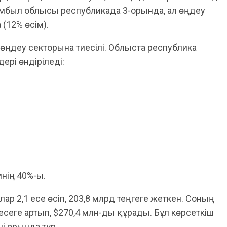
мбыл облысы республикада 3-орында, ал өңдеу
(12% өсім).
өңдеу секторына тиесілі. Облыста республика
рі өндіріледі:
нің 40%-ы.
ар 2,1 есе өсіп, 203,8 млрд теңгеге жеткен. Соның
есеге артып, $270,4 млн-ды құрады. Бұл көрсеткіш
і орында тұр.