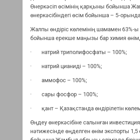
Өнеркәсіп өсімінің қарқыны бойынша Жа
өнеркәсібіндегі өсім бойынша – 5-орында 
Жалпы өндіріс көлемінің шамамен 63%-ы 
бойынша ерекше маңызы бар химия өнімде
· натрий триполифосфаты – 100%;
· натрий цианиді – 100%;
· аммофос – 100%;
· сары фосфор – 100%;
· қант – Қазақстанда өндірілетін көлем
Өңдеу өнеркәсібіне салынған инвестициял
нәтижесінде өңделген өнім экспорты 1,5 
бойынша Жамбыл облысы елімізде бірінш