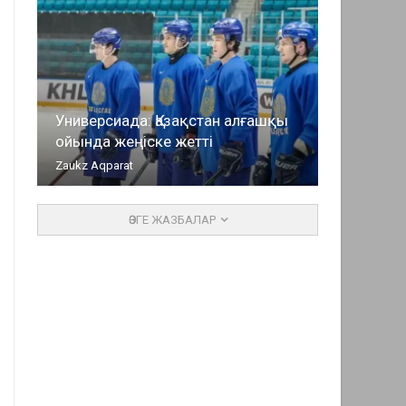
Универсиада: Қазақстан алғашқы
ойында жеңіске жетті
Zaukz Aqparat
ӨЗГЕ ЖАЗБАЛАР