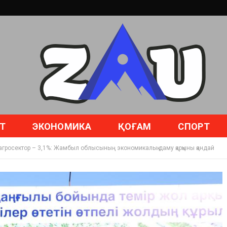
Т
ЭКОНОМИКА
ҚОҒАМ
СПОРТ
 агросектор – 3,1%: Жамбыл облысының экономикалық даму қарқыны қандай