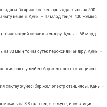
ындағы Гагаринское кен орнында жылына 500
 байыту кешені. Құны – 47 млрд теңге, 400 жұмыс
онна натрий цианидін өндіру. Құны – 68 млрд
а 30 мың тонна сутек пероксидін өндіру. Құны –
энергия сақтау жүйесі бар жел электр станциясы.
гия сақтау жүйесі бар жел электр станциясы. Құны –
номикасына 3,8 трлн теңгеге жуық инвестиция