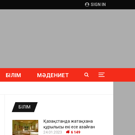
SIGN IN
БІЛІМ
МӘДЕНИЕТ
БІЛІМ
Қазақстанда жатақхана
құрылысы екі есе азайған
24.01.2023
6 149