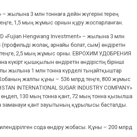
 – жылына 3 млн тоннаға дейін жүгеріні терең
теңге, 1,5 мың жұмыс орнын құру жоспарланған.
D «Fujian Hengwang Investment» – жылына 3 млн
(профильді жолақ, арнайы болат, сым) өндіретін
д теңге, 2,5 мың жұмыс орны. ЕВРОХИМ УДОБРЕНИЯ
а күкірт қышқылын өндіретін өндірістің бірінші
жылы жылына 1 млн тонна күрделі тыңайтқыштар
 Жобаның жалпы құны – 536 млрд теңге, 800 жұмыс
KHSTAN INTERNATIONAL SUGAR INDUSTRY COMPANY»
өңдеп, 130 мың тонна қант, 72 мың тонна қызылша
ін заманауи қант зауытының құрылысы басталды.
лендірілген сода өндіру жобасы. Құны – 200 млрд