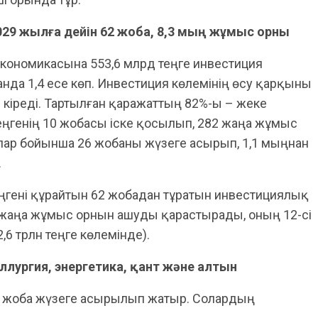
29 жылға дейін 62 жоба, 8,3 мың жұмыс орны
 экономикасына 553,6 млрд теңге инвестиция
нда 1,4 есе көп. Инвестиция көлемінің өсу қарқыны
 кіреді. Тартылған қаражаттың 82%-ы – жеке
еңгенің 10 жобасы іске қосылып, 282 жаңа жұмыс
пар бойынша 26 жобаны жүзеге асырып, 1,1 мыңнан
.
еңгені құрайтын 62 жобадан тұратын инвестициялық
 жаңа жұмыс орнын ашуды қарастырады, оның 12-сі
6 трлн теңге көлемінде).
ллургия, энергетика, қант және алтын
ірі жоба жүзеге асырылып жатыр. Солардың