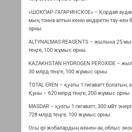
«ШОКПАР-ГАГАРИНСКОЕ» – Қордай аудан
мың тонна алтын кенін өндіретін тау-кен
орны.
ALTYNALMAS REAGENTS – жылына 25 мың т
теңге, 100 жұмыс орны.
KAZAKHSTAN HYDROGEN PEROXIDE – жылын
30 млрд теңге, 100 жұмыс орны.
TOTAL EREN – қуаты 1 гигаватт болатын, 
Құны – 620 млрд теңге, 200 жұмыс орны.
MASDAR – қуаты 1 гигаватт, 300 мВт энер
728 млрд теңге, 100 жұмыс орны.
Осы ірі жобалардың өзінен-ақ облыс эко