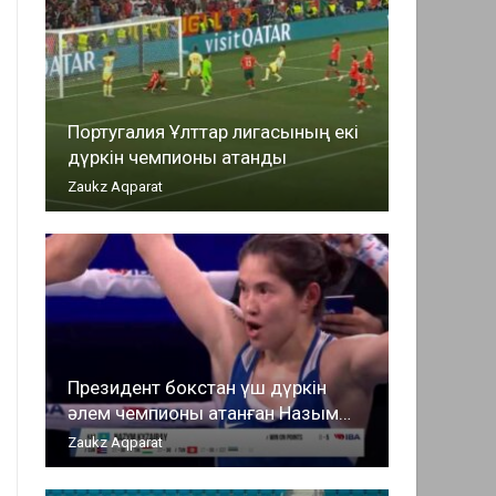
Португалия Ұлттар лигасының екі
дүркін чемпионы атанды
Zaukz Aqparat
Президент бокстан үш дүркін
әлем чемпионы атанған Назым…
Zaukz Aqparat