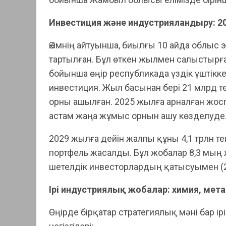
Инвестиция және индустрияландыру: 20
Әкімнің айтуынша, биылғы 10 айда облыс
тартылған. Бұл өткен жылмен салыстырға
бойынша өңір республикада үздік үштікке
инвестиция. Жыл басынан бері 21 млрд т
орны ашылған. 2025 жылға арналған жос
астам жаңа жұмыс орнын ашу көзделуде
2029 жылға дейін жалпы құны 4,1 трлн т
портфель жасалды. Бұл жобалар 8,3 мың
шетелдік инвесторлардың қатысуымен (2,
Ірі индустриялық жобалар: химия, мета
Өңірде бірқатар стратегиялық мәні бар 