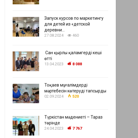
Запуск курсов по маркетингу
для детей из «детской
деревни…
27.08.2024
460
Сан қырлы қаламгердің кеші
өтті
13.04.2023
8 088
Тоқаев мұғалімдердің
мәртебесін көтеруді тапсырды
02.09.2024
520
Түркістан мәдениеті – Тараз
төрінде
24.04.2023
7 767