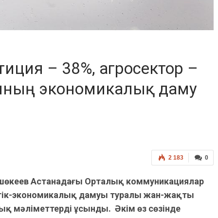
стиция – 38%, агросектор –
ының экономикалық даму
2 183
0
шөкеев Астанадағы Орталық коммуникациялар
ттік-экономикалық дамуы туралы жан-жақты
ық мәліметтерді ұсынды. Әкім өз сөзінде