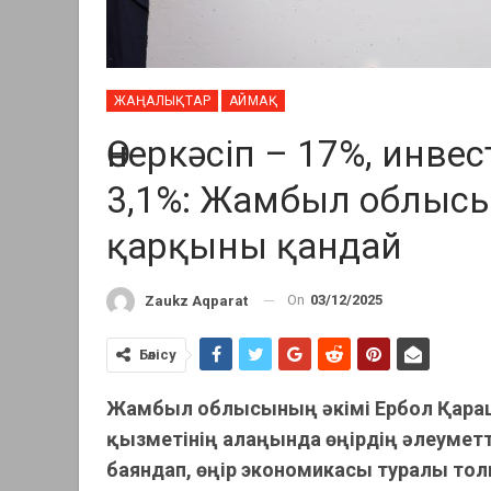
ЖАҢАЛЫҚТАР
АЙМАҚ
Өнеркәсіп – 17%, инве
3,1%: Жамбыл облыс
қарқыны қандай
On
03/12/2025
Zaukz Aqparat
Бөлісу
Жамбыл облысының әкімі Ербол Қара
қызметінің алаңында өңірдің әлеуме
баяндап, өңір экономикасы туралы тол