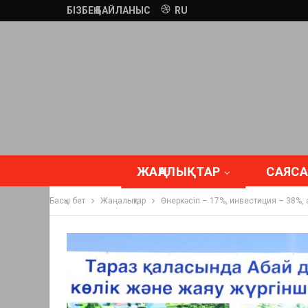
БІЗБЕҢ БАЙЛАНЫС
RU
ЖАҢАЛЫҚТАР
САЯСА
Басқы бет
Жаңалықтар
Өнеркәсіп – 17%, инвестиция – 38%,