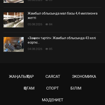
Жамбыл облысында мал басы 4,4 миллионға
жетті
05.08.2026
84
«Заң мен тәртіп»: Жамбыл облысында 43 келі
есірткі…
04.08.2026
85
ЖАҢАЛЫҚТАР
САЯСАТ
ЭКОНОМИКА
ҚОҒАМ
СПОРТ
БІЛІМ
МӘДЕНИЕТ