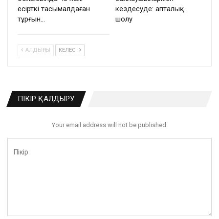
есірткі тасымалдаған
кездесуде: апталық
тұрғын…
шолу
АЛДЫҢҒЫ
КЕЛЕСІ
ПІКІР ҚАЛДЫРУ
Your email address will not be published.