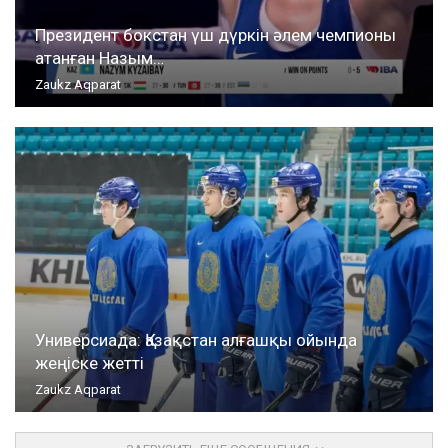
Президент бокстан үш дүркін әлем чемпионы
атанған Назым…
Zaukz Aqparat
Универсиада: Қазақстан алғашқы ойында
жеңіске жетті
Zaukz Aqparat