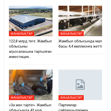
ЖАҢАЛЫҚТАР
ЖАҢАЛЫҚТАР
122,8 млрд теңге: Жамбыл
Жамбыл облысында мал
облысының
басы 4,4 миллионға жетті
агросаласына тартылған
инвестиция…
ЖАҢАЛЫҚТАР
ЖАҢАЛЫҚТАР
«Заң мен тәртіп»: Жамбыл
Партиялар
облысында 43 келі
сайлаушылармен