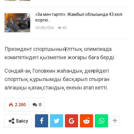
«Заң мен тәртіп»: Жамбыл облысында 43 келі
есірткі…
04.08.2026
85
Президент спортшының Ұлттық олимпиада
комитетіндегі қызметіне жоғары баға берді.
Сондай-ақ Головкин жаһандық деңгейдегі
спорттық құрылымды басқарып отырған
алғашқы қазақстандық екенін атап кетті.
2 260
0
Бөлісу