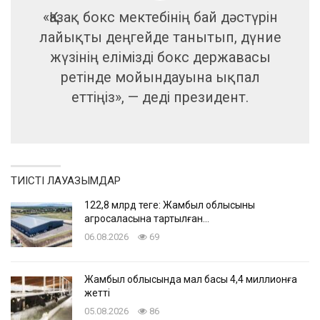
«Қазақ бокс мектебінің бай дәстүрін
лайықты деңгейде танытып, дүние
жүзінің елімізді бокс державасы
ретінде мойындауына ықпал
еттіңіз», — деді президент.
ТИІСТІ ЛАУАЗЫМДАР
122,8 млрд теңге: Жамбыл облысының
агросаласына тартылған…
06.08.2026
69
Жамбыл облысында мал басы 4,4 миллионға
жетті
05.08.2026
86