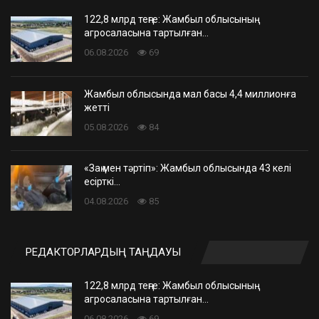
122,8 млрд теңге: Жамбыл облысының
агросаласына тартылған…
06.08.2026
69
Жамбыл облысында мал басы 4,4 миллионға
жетті
05.08.2026
84
«Заң мен тәртіп»: Жамбыл облысында 43 келі
есірткі…
04.08.2026
85
РЕДАКТОРЛАРДЫҢ ТАҢДАУЫ
122,8 млрд теңге: Жамбыл облысының
агросаласына тартылған…
06.08.2026
69