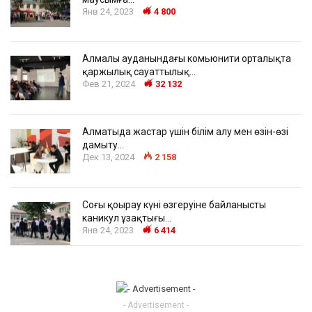
Янв 24, 2023
4 800
Алмалы ауданындағы комьюнити орталықта
қаржылық сауаттылық…
Фев 21, 2024
32 132
Алматыда жастар үшін білім алу мен өзін-өзі
дамыту…
Дек 13, 2024
2 158
Соңғы қоңырау күні өзгеруіне байланысты
каникул ұзақтығы…
Янв 24, 2023
6 414
- Advertisement -