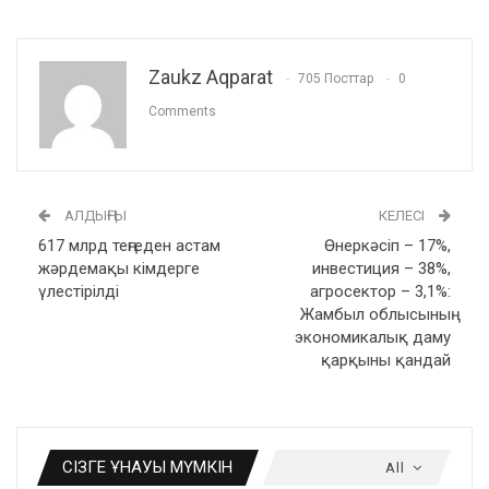
Zaukz Aqparat
705 Посттар
0
Comments
АЛДЫҢҒЫ
КЕЛЕСІ
617 млрд теңгеден астам
Өнеркәсіп – 17%,
жәрдемақы кімдерге
инвестиция – 38%,
үлестірілді
агросектор – 3,1%:
Жамбыл облысының
экономикалық даму
қарқыны қандай
СІЗГЕ ҰНАУЫ МҮМКІН
All