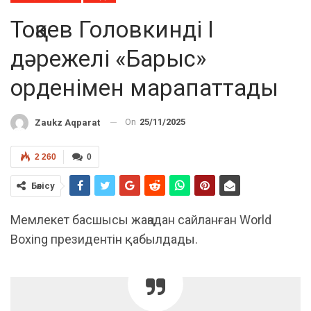
Тоқаев Головкинді І
дәрежелі «Барыс»
орденімен марапаттады
On
25/11/2025
Zaukz Aqparat
2 260
0
Бөлісу
Мемлекет басшысы жаңадан сайланған World
Boxing президентін қабылдады.