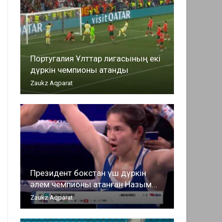
Португалия Ұлттар лигасының екі
дүркін чемпионы атанды
Zaukz Aqparat
Президент бокстан үш дүркін
әлем чемпионы атанған Назым…
Zaukz Aqparat