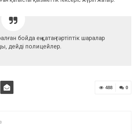
лған бойда ең қатаң тәртіптік шаралар
ы, дейді полицейлер.
488
0
0