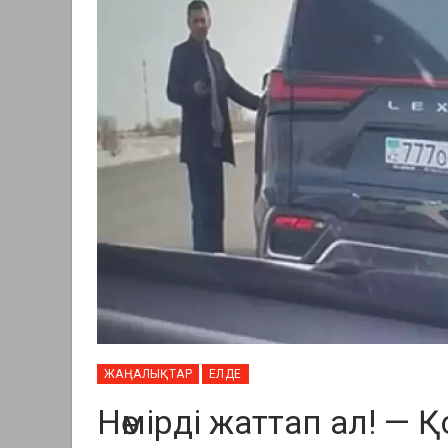
ЖАҢАЛЫҚТАР
ЕЛДЕ
Нөмірді жаттап ал! —