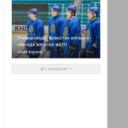
Универсиада: Қазақстан алғашқы
ойында жеңіске жетті
Zaukz Aqparat
ӨЗГЕ ЖАЗБАЛАР