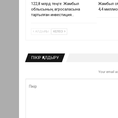
122,8 млрд теңге: Жамбыл
Жамбыл о
облысының агросаласына
4,4 миллио
тартылған инвестиция…
АЛДЫҢҒЫ
КЕЛЕСІ
ПІКІР ҚАЛДЫРУ
Your email a