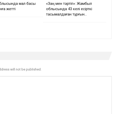
блысында мал басы
«Заң мен тәртіп»: Жамбыл
нға жетті
облысында 43 келі есірткі
тасымалдаған тұрғын…
ddress will not be published.