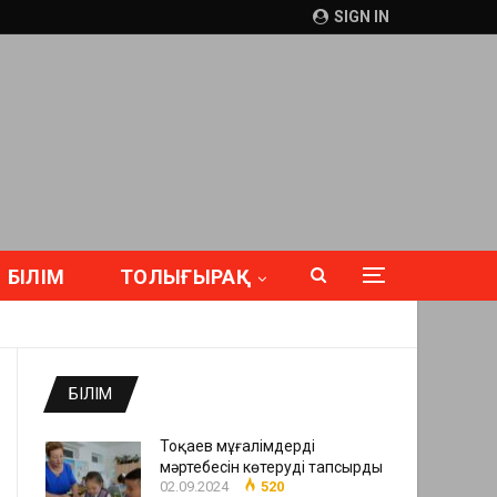
SIGN IN
БІЛІМ
ТОЛЫҒЫРАҚ
БІЛІМ
Тоқаев мұғалімдердің
мәртебесін көтеруді тапсырды
02.09.2024
520