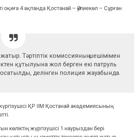
 оқиға 4 ақпанда Қостанай – Әулиекөл – Сұрған
п жатыр. Тәртіптік комиссияның шешімімен
іліктен құтылуына жол берген екі патруль
босатылды, делінген полиция жауабында.
жүргізушісі ҚР ІІМ Қостанай академиясының
тті.
ын көліктің жүргізушісі 1 наурыздан бері
ан қатысты қызметтік тексеріс жүріп жатыр.