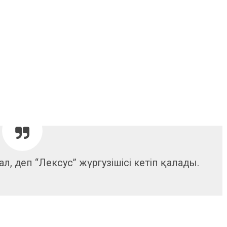
 ал, деп “Лексус” жүргузішісі кетіп қалады.