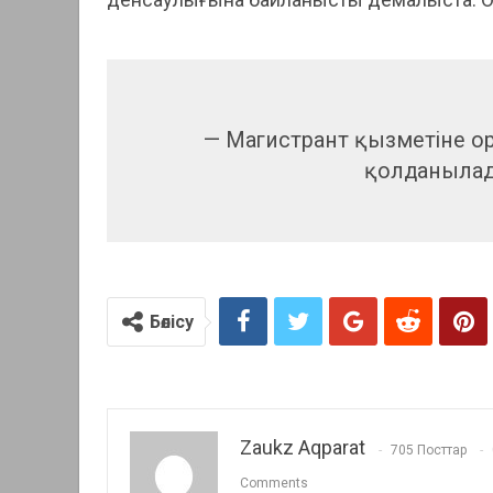
— Магистрант қызметіне ора
қолданылад
Бөлісу
Zaukz Aqparat
705 Посттар
Comments