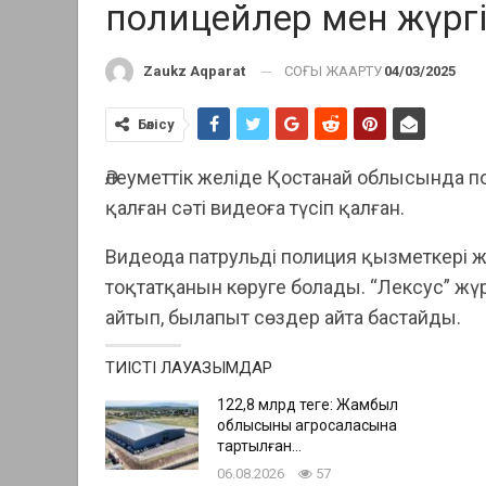
полицейлер мен жүргі
СОҢҒЫ ЖАҢАРТУ
04/03/2025
Zaukz Aqparat
Бөлісу
Әлеуметтік желіде Қостанай облысында по
қалған сәті видеоға түсіп қалған.
Видеода патрульді полиция қызметкері ж
тоқтатқанын көруге болады. “Лексус” жүр
айтып, былапыт сөздер айта бастайды.
ТИІСТІ ЛАУАЗЫМДАР
122,8 млрд теңге: Жамбыл
облысының агросаласына
тартылған…
06.08.2026
57