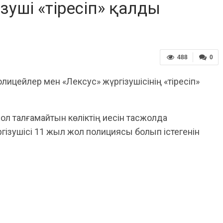
зуші «тіресіп» қалды
488
0
лицейлер мен «Лексус» жүргізушісінің «тіресіп»
ол талғамайтын көліктің иесін тасжолда
гізушісі 11 жыл жол полициясы болып істегенін