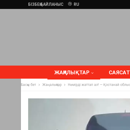
БІЗБЕҢ БАЙЛАНЫС
RU
ЖАҢАЛЫҚТАР
САЯСАТ
Басқы бет
Жаңалықтар
Нөмірді жаттап ал! — Қостанай облыс