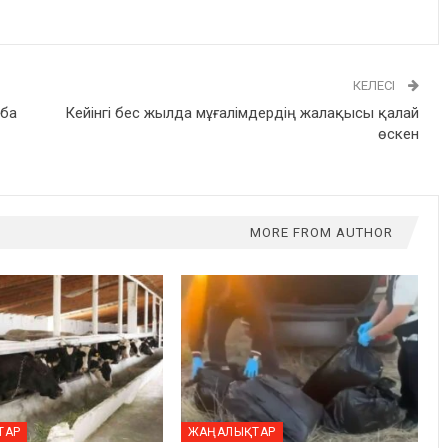
КЕЛЕСІ
зба
Кейінгі бес жылда мұғалімдердің жалақысы қалай
өскен
MORE FROM AUTHOR
ТАР
ЖАҢАЛЫҚТАР