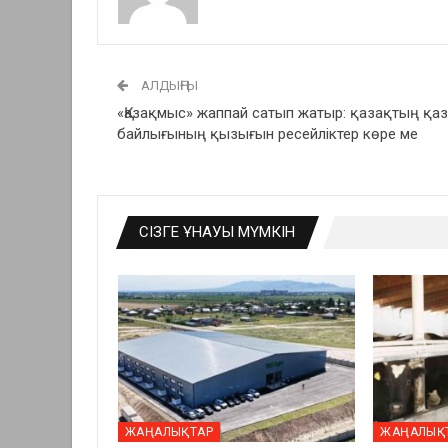
АЛДЫҢҒЫ
«Қазақмыс» жаппай сатып жатыр: қазақтың қа
байлығының қызығын ресейліктер көре ме
СІЗГЕ ҰНАУЫ МҮМКІН
ЖАҢАЛЫҚТАР
ЖАҢАЛЫҚ