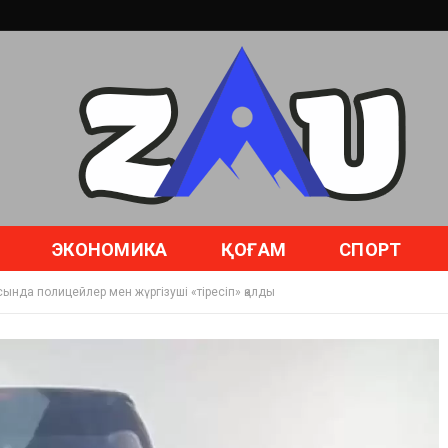
ЭКОНОМИКА
ҚОҒАМ
СПОРТ
ында полицейлер мен жүргізуші «тіресіп» қалды