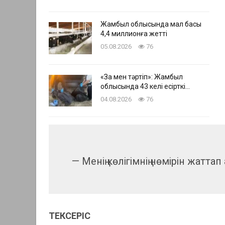
Жамбыл облысында мал басы
4,4 миллионға жетті
05.08.2026
76
«Заң мен тәртіп»: Жамбыл
облысында 43 келі есірткі…
04.08.2026
76
— Менің көлігімнің нөмірін жаттап
ТЕКСЕРІС