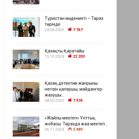
Түркістан мәдениеті – Тараз
төрінде
24.04.2023
7 767
Қазақтың Қаратайы
15.10.2024
22 203
Қазақ детектив жанрының
негізін қалаушы, майдангер-
жазушы…
08.05.2023
7 974
«Жайлы мектеп» Ұлттық
жобасы: Таразда жаңа мектеп…
06.11.2024
2 489