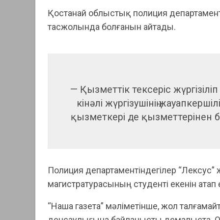
Қостанай облыстық полиция департаменті
тасжолында болғанын айтады.
— Қызметтік тексеріс жүргізілі
кінәлі жүргізушінің жауапкерш
қызметкері де қызметтерінен 
Полиция департаментіндегілер “Лексус” 
магистратурасының студенті екенін атап ө
“Наша газета” мәліметінше, жол талғамайт
денсаулығына байланысты демалыста. Оғ