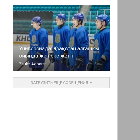
Универсиада: Қазақстан алғашқы
ойында жеңіске жетті
Zaukz Aqparat
ЗАГРУЗИТЬ ЕЩЕ СООБЩЕНИЯ