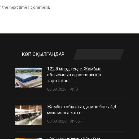
r the next time I comment.
КӨП ОҚЫЛҒАНДАР
122,8 млрд теңге: Жамбыл
облысының агросаласына
тартылған…
06.08.2026
0
Жамбыл облысында мал басы 4,4
миллионға жетті
05.08.2026
35