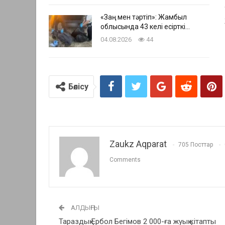
«Заң мен тәртіп»: Жамбыл
облысында 43 келі есірткі…
04.08.2026
44
Бөлісу
Zaukz Aqparat
705 Посттар
Comments
АЛДЫҢҒЫ
Тараздық Ербол Бегімов 2 000-ға жуық кітапты