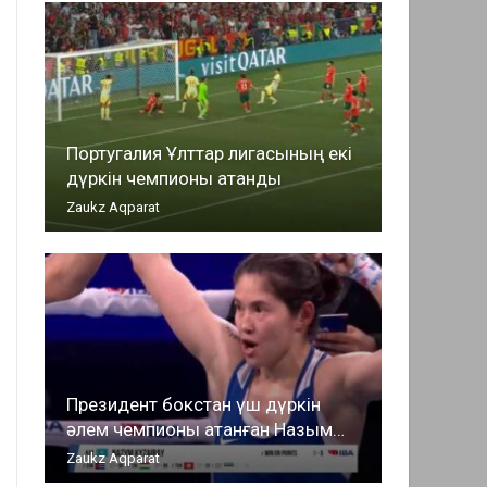
Португалия Ұлттар лигасының екі
дүркін чемпионы атанды
Zaukz Aqparat
Президент бокстан үш дүркін
әлем чемпионы атанған Назым…
Zaukz Aqparat