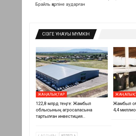
Брайль қарпіне аударған
СІЗГЕ ҰНАУЫ МҮМКІН
ЖАҢАЛЫҚТАР
ЖАҢАЛЫҚ
122,8 млрд теңге: Жамбыл
Жамбыл о
облысының агросаласына
4,4 миллио
тартылған инвестиция…
АЛДЫҢҒЫ
КЕЛЕСІ