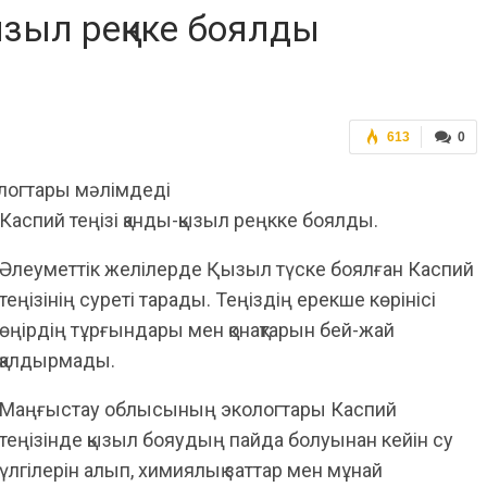
ызыл реңкке боялды
613
0
логтары мәлімдеді
Каспий теңізі қанды-қызыл реңкке боялды.
Әлеуметтік желілерде Қызыл түске боялған Каспий
теңізінің суреті тарады. Теңіздің ерекше көрінісі
өңірдің тұрғындары мен қонақтарын бей-жай
қалдырмады.
Маңғыстау облысының экологтары Каспий
теңізінде қызыл бояудың пайда болуынан кейін су
үлгілерін алып, химиялық заттар мен мұнай