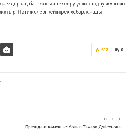
өнімдерінің бар-жоғын тексеру үшін талдау жүргізіп
жатыр. Нәтижелері кейінірек хабарланады.
613
0
0
КЕЛЕСІ
Президент көмекшісі болып Тамара Дүйсенова