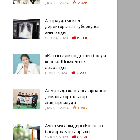
Дек 13, 2024
2 326
Атырауда мектеп
директорынан туберкулез
анықталды
Янв 24, 2023
6 018
«Қатыгездіктің де шегі болуы
керек». Шымкентте
асыранды…
Июн 3, 2024
9 297
Алматыда жастарға арналған
демалыс орталықтар
жаңғыртылуда
Дек 23, 2024
1 247
Ауыл мұғалімдері «Болашақ»
бағдарламасы арқылы…
Янв 24, 2023
6 354