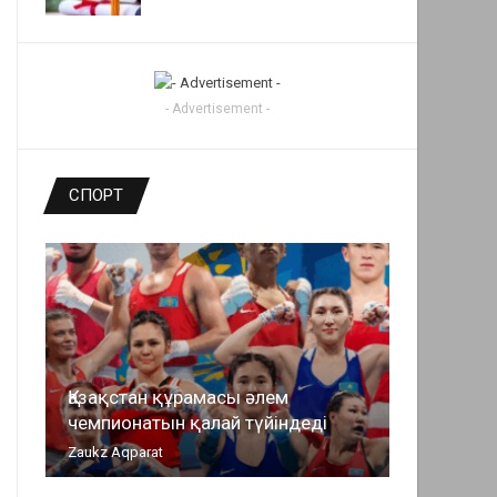
- Advertisement -
СПОРТ
Қазақстан құрамасы әлем
чемпионатын қалай түйіндеді
Zaukz Aqparat