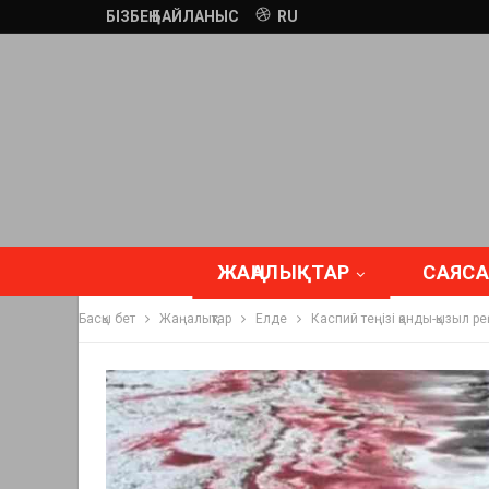
БІЗБЕҢ БАЙЛАНЫС
RU
ЖАҢАЛЫҚТАР
САЯСА
Басқы бет
Жаңалықтар
Елде
Каспий теңізі қанды-қызыл р