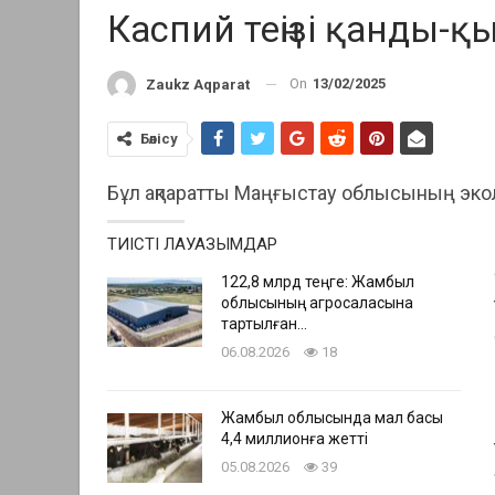
Каспий теңізі қанды-қ
On
13/02/2025
Zaukz Aqparat
Бөлісу
Бұл ақпаратты Маңғыстау облысының эко
ТИІСТІ ЛАУАЗЫМДАР
122,8 млрд теңге: Жамбыл
облысының агросаласына
тартылған…
06.08.2026
18
Жамбыл облысында мал басы
4,4 миллионға жетті
05.08.2026
39