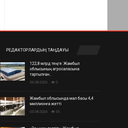
РЕДАКТОРЛАРДЫҢ ТАҢДАУЫ
122,8 млрд теңге: Жамбыл
облысының агросаласына
тартылған…
06.08.2026
0
Жамбыл облысында мал басы 4,4
миллионға жетті
05.08.2026
35