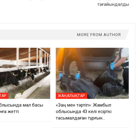
тағайындалды
MORE FROM AUTHOR
ТАР
ЖАҢАЛЫҚТАР
блысында мал басы
«Заң мен тәртіп»: Жамбыл
нға жетті
облысында 43 келі есірткі
тасымалдаған тұрғын…