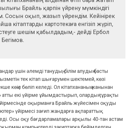
осы кітапхананың алдынан өтіп бара жатып
сшылығы Брайль қарпін үйрену мүмкіндігі
м. Сосын оқып, жазып үйрендім. Кейінірек
ша кітаптарды картотекаға енгізіп жүріп,
стеуге шешім қабылдадым,- дейді Ербол
Бегімов.
андар үшін әлемді танудың, білім алудың басты
ызметін тек кітап шығарумен шектемей, көзі
е көңіл бөліп келеді. Ол кітапхананың жанынан
 атты екі үйірме ұйымдастырып, олардың тұрақты
 үйірмесінде оқырманға Брайль жүйесімен оқуды
ютер» үйірмесі зағип жандарға ақпараттық
реді. Осы оқу бағдарламалары арқылы 40-тан астам
қ оқырман компьютерді зағиптарға бейімделген