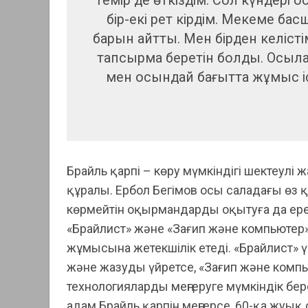
Темір де өткіздім. Сол күндері 
бір-екі рет кірдім. Мекеме ба
барын айтты. Мен бірден келісті
тапсырма беретін болды. Осылай
мен осындай бағытта жұмыс і
Брайль қарпі – көру мүмкіндігі шектеулі ж
құралы. Ербол Бегімов осы саладағы өз қ
көрмейтін оқырмандарды оқытуға да ерекш
«Брайлист» және «Зағип және компьютер»
жұмысына жетекшілік етеді. «Брайлист»
және жазуды үйретсе, «Зағип және компь
технологияларды меңгеруге мүмкіндік бе
адам Брайль қарпін меңгерсе, 60-қа жуы