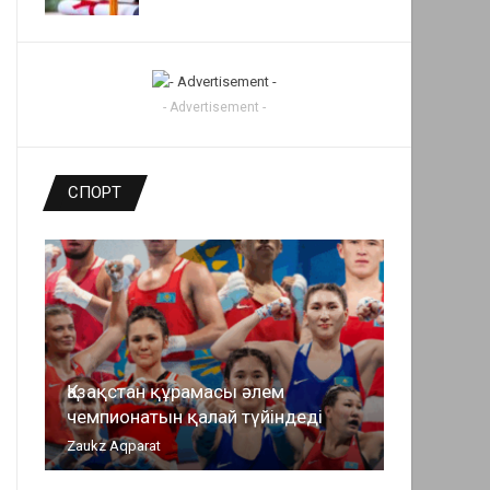
- Advertisement -
СПОРТ
Қазақстан құрамасы әлем
чемпионатын қалай түйіндеді
Zaukz Aqparat