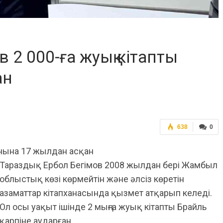
в 2 000-ға жуық кітапты
ан
638
0
анына 17 жылдан асқан
Тараздық Ербол Бегімов 2008 жылдан бері Жамбыл
облыстық көзі көрмейтін және әлсіз көретін
азаматтар кітапханасында қызмет атқарып келеді.
Ол осы уақыт ішінде 2 мыңға жуық кітапты Брайль
қарпіне аударған.