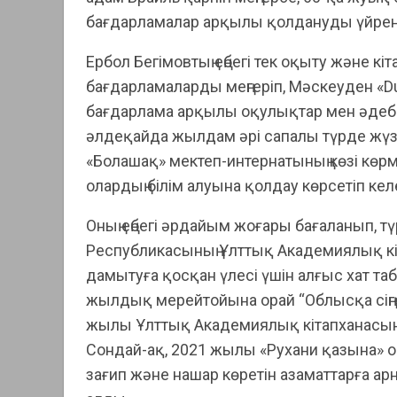
бағдарламалар арқылы қолдануды үйрен
Ербол Бегімовтың еңбегі тек оқыту және к
бағдарламаларды меңгеріп, Мәскеуден «Duxb
бағдарлама арқылы оқулықтар мен әдеби
әлдеқайда жылдам әрі сапалы түрде жүз
«Болашақ» мектеп-интернатының көзі көр
олардың білім алуына қолдау көрсетіп кел
Оның еңбегі әрдайым жоғары бағаланып, т
Республикасының Ұлттық Академиялық кіта
дамытуға қосқан үлесі үшін алғыс хат 
жылдық мерейтойына орай “Облысқа сіңген
жылы Ұлттық Академиялық кітапханасының «К
Сондай-ақ, 2021 жылы «Рухани қазына» о
зағип және нашар көретін азаматтарға ар