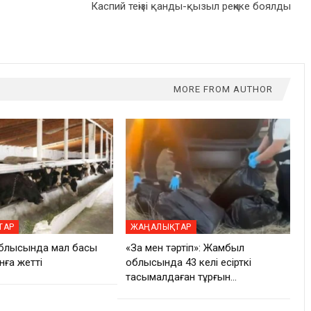
Каспий теңізі қанды-қызыл реңкке боялды
MORE FROM AUTHOR
ТАР
ЖАҢАЛЫҚТАР
блысында мал басы
«Заң мен тәртіп»: Жамбыл
нға жетті
облысында 43 келі есірткі
тасымалдаған тұрғын…