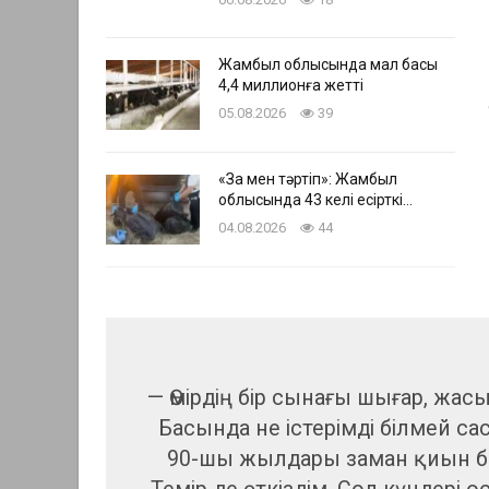
Жамбыл облысында мал басы
4,4 миллионға жетті
05.08.2026
39
«Заң мен тәртіп»: Жамбыл
облысында 43 келі есірткі…
04.08.2026
44
— Өмірдің бір сынағы шығар, жас
Басында не істерімді білмей са
90-шы жылдары заман қиын бол