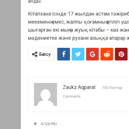
алды.
Кітапхана ісінде 17 жылдан астам тәжірибе
мекеменің емес, жалпы қоғамның игілігі ү
шығарған екі мыңға жуық кітабы – көз жа
мәдениетке және рухани азыққа апарар 
Бөлісу
Zaukz Aqparat
705 Посттар
Comments
АЛДЫҢҒЫ