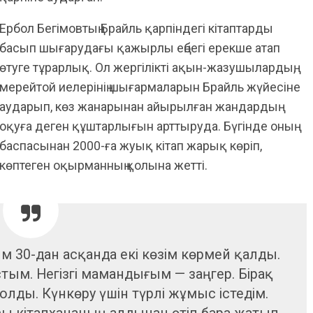
Ербол Бегімовтың Брайль қарпіндегі кітаптарды
басып шығарудағы қажырлы еңбегі ерекше атап
өтуге тұрарлық. Ол жергілікті ақын-жазушылардың,
мерейтой иелерінің шығармаларын Брайль жүйесіне
аударып, көз жанарынан айырылған жандардың
оқуға деген құштарлығын арттыруда. Бүгінде оның
баспасынан 2000-ға жуық кітап жарық көріп,
көптеген оқырманның қолына жетті.
ым 30-дан асқанда екі көзім көрмей қалды.
стым. Негізгі мамандығым — заңгер. Бірақ
ды. Күнкөру үшін түрлі жұмыс істедім.