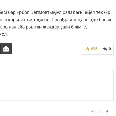
сі бар Ербол Бегімовтың бұл саладағы еңбегі тек бір
шін атқарылып жатқан іс. Оның Брайль қарпінде басып
нарынан айырылған жандар үшін білімге,
жол.
638
0
0
КЕЛЕСІ