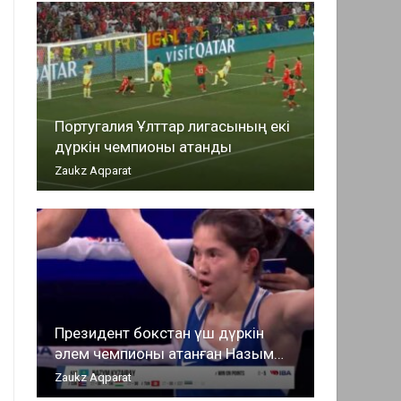
Португалия Ұлттар лигасының екі
дүркін чемпионы атанды
Zaukz Aqparat
Президент бокстан үш дүркін
әлем чемпионы атанған Назым…
Zaukz Aqparat