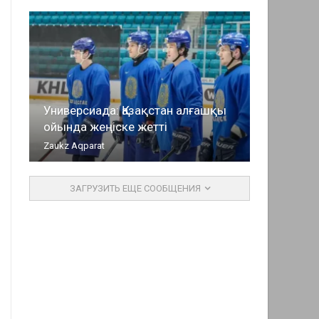
Универсиада: Қазақстан алғашқы
ойында жеңіске жетті
Zaukz Aqparat
ЗАГРУЗИТЬ ЕЩЕ СООБЩЕНИЯ