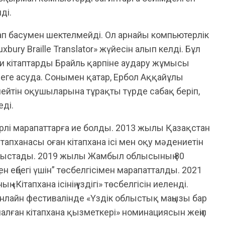
ді.
ітап басумен шектелмейді. Ол арнайы компьютерлік
ury Braille Translator» жүйесін алып келді. Бұл
 кітаптарды Брайль қарпіне аудару жұмысы
еге асуда. Сонымен қатар, Ербол Аққайұлы
мейтін оқушыларына тұрақты түрде сабақ беріп,
еді.
үрлі марапаттарға ие болды. 2013 жылы Қазақстан
пханасы оған кітапхана ісі мен оқу мәдениетін
табыстады. 2019 жылы Жамбыл облысының 80
 еңбегі үшін” төсбелгісімен марапатталды. 2021
ітапхана ісінің үздігі» төсбелгісін иеленді.
нлайн фестивалінде «Үздік облыстық маңызы бар
налған кітапхана қызметкері» номинациясын жеңіп