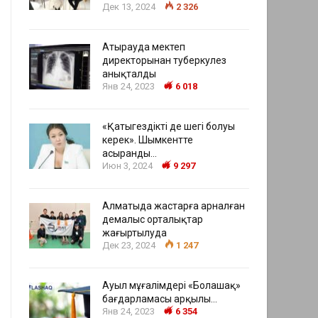
Дек 13, 2024
2 326
Атырауда мектеп
директорынан туберкулез
анықталды
Янв 24, 2023
6 018
«Қатыгездіктің де шегі болуы
керек». Шымкентте
асыранды…
Июн 3, 2024
9 297
Алматыда жастарға арналған
демалыс орталықтар
жаңғыртылуда
Дек 23, 2024
1 247
Ауыл мұғалімдері «Болашақ»
бағдарламасы арқылы…
Янв 24, 2023
6 354