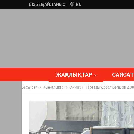
БІЗБЕҢ БАЙЛАНЫС
RU
ЖАҢАЛЫҚТАР
САЯСАТ
Басқы бет
Жаңалықтар
Аймақ
Тараздық Ербол Бегімов 2 00