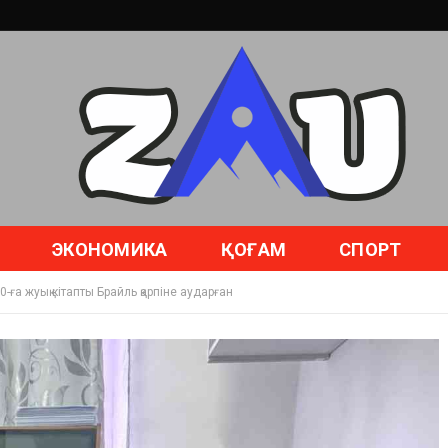
ЭКОНОМИКА
ҚОҒАМ
СПОРТ
0-ға жуық кітапты Брайль қарпіне аударған