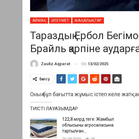
АЙМАҚ
ӘЛЕУМЕТ
ЖАҢАЛЫҚТАР
Тараздық Ербол Бегімо
Брайль қарпіне аударғ
On
13/02/2025
Zaukz Aqparat
Бөлісу
Оның бұл бағытта жұмыс істеп келе жатқ
ТИІСТІ ЛАУАЗЫМДАР
122,8 млрд теңге: Жамбыл
облысының агросаласына
тартылған…
06.08.2026
18