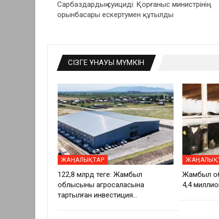
Сарбаздардың суициді: Қорғаныс министрінің
орынбасары ескертумен құтылды
СІЗГЕ ҰНАУЫ МҮМКІН
ЖАҢАЛЫҚТАР
ЖАҢАЛЫҚ
122,8 млрд теңге: Жамбыл
Жамбыл о
облысының агросаласына
4,4 миллио
тартылған инвестиция…