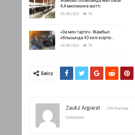
Жамбыл облысында мал басы
4,4 миллионға жетті
05.08.2026
78
«Заң мен тәртіп»: Жамбыл
облысында 43 келі есірткі…
04.08.2026
78
Бөлісу
Zaukz Aqparat
705 Посттар
Comments