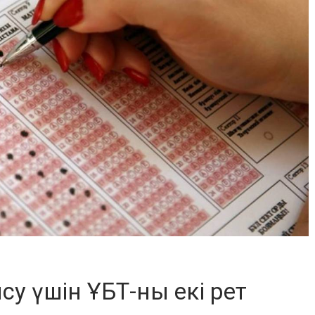
су үшін ҰБТ-ны екі рет