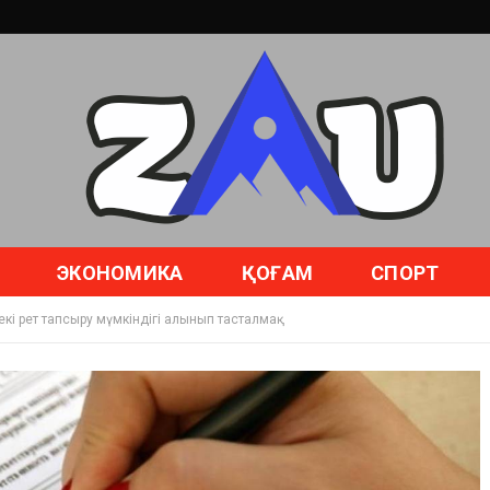
ЭКОНОМИКА
ҚОҒАМ
СПОРТ
екі рет тапсыру мүмкіндігі алынып тасталмақ