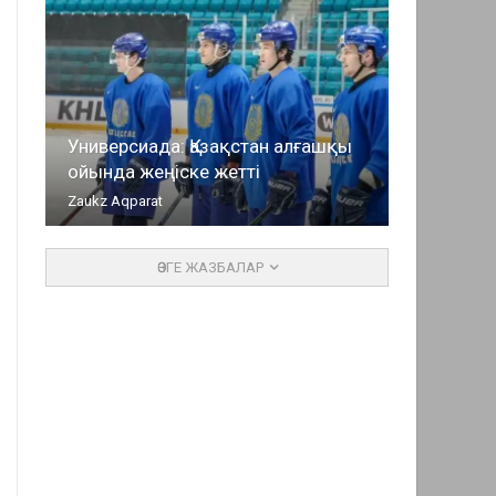
Универсиада: Қазақстан алғашқы
ойында жеңіске жетті
Zaukz Aqparat
ӨЗГЕ ЖАЗБАЛАР