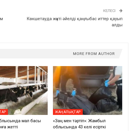
КЕЛЕСІ
ім
Көкшетауда жүкті әйелді қаңғыбас иттер қауып
алды
MORE FROM AUTHOR
ТАР
ЖАҢАЛЫҚТАР
блысында мал басы
«Заң мен тәртіп»: Жамбыл
нға жетті
облысында 43 келі есірткі