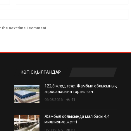
r the next time I comment.
КӨП ОҚЫЛҒАНДАР
122,8 млрд теңге: Жамбыл облысының
агросаласына тартылған…
06.08.2026
41
Жамбыл облысында мал басы 4,4
миллионға жетті
05.08.2026
57