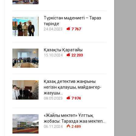
Түркістан мәдениеті – Тараз
төрінде
24.04.2023
7 767
Қазақтың Қаратайы
15.10.2024
22 203
Қазақ детектив жанрының
негізін қалаушы, майдангер-
жазушы…
08.05.2023
7 974
«Жайлы мектеп» Ұлттық
жобасы: Таразда жаңа мектеп…
06.11.2024
2 489