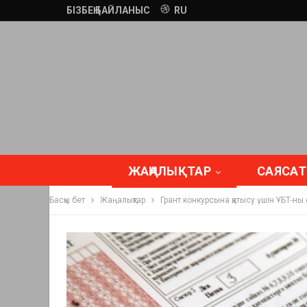
БІЗБЕҢ БАЙЛАНЫС
RU
ЖАҢАЛЫҚТАР
САЯСАТ
Басқы бет
Жаңалықтар
Грант конкурсына қатысу үшін ҰБТ-ны 