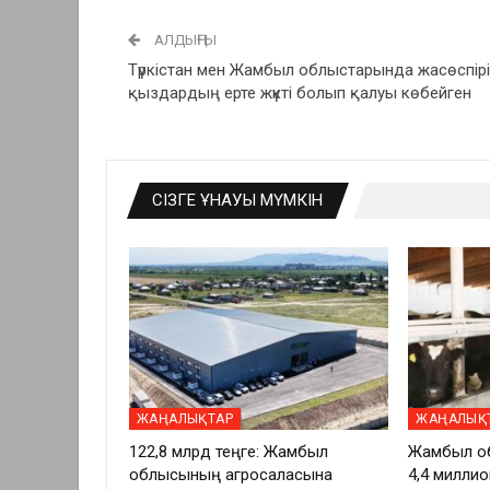
АЛДЫҢҒЫ
Түркістан мен Жамбыл облыстарында жасөспір
қыздардың ерте жүкті болып қалуы көбейген
СІЗГЕ ҰНАУЫ МҮМКІН
ЖАҢАЛЫҚТАР
ЖАҢАЛЫҚ
122,8 млрд теңге: Жамбыл
Жамбыл о
облысының агросаласына
4,4 миллио