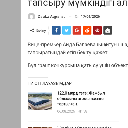
тапсыру мүмкіндігі а
On
17/04/2026
Zaukz Aqparat
Бөлісу
Вице-премьер Аида Балаеваның айтуынша, 
тапсыратындай етіп бекіту қажет.
Бұл грант конкурсына қатысу үшін объекти
ТИІСТІ ЛАУАЗЫМДАР
122,8 млрд теңге: Жамбыл
облысының агросаласына
тартылған…
06.08.2026
58