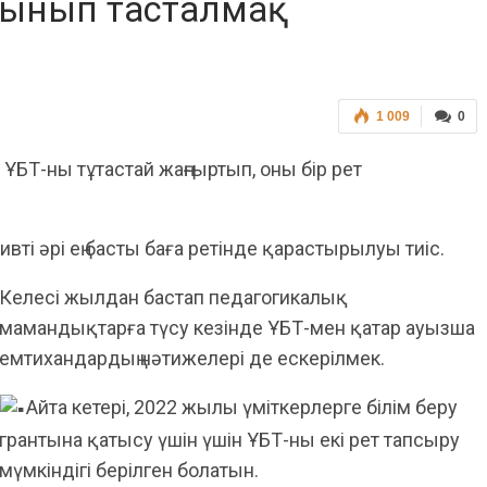
лынып тасталмақ
1 009
0
ҰБТ-ны тұтастай жаңғыртып, оны бір рет
вті әрі ең басты баға ретінде қарастырылуы тиіс.
Келесі жылдан бастап педагогикалық
мамандықтарға түсу кезінде ҰБТ-мен қатар ауызша
емтихандардың нәтижелері де ескерілмек.
Айта кетері, 2022 жылы үміткерлерге білім беру
грантына қатысу үшін үшін ҰБТ-ны екі рет тапсыру
мүмкіндігі берілген болатын.