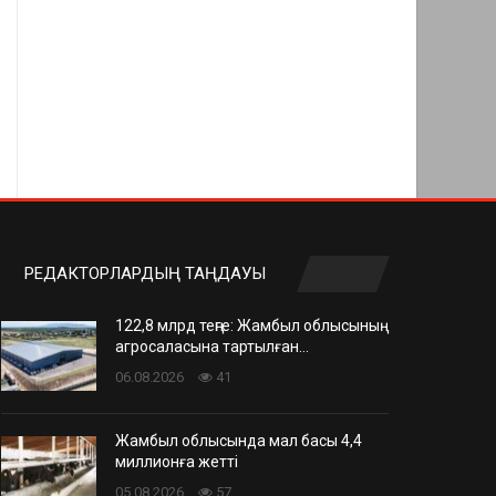
РЕДАКТОРЛАРДЫҢ ТАҢДАУЫ
122,8 млрд теңге: Жамбыл облысының
агросаласына тартылған…
06.08.2026
41
Жамбыл облысында мал басы 4,4
миллионға жетті
05.08.2026
57