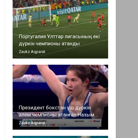
Португалия Ұлттар лигасының екі
дүркін чемпионы атанды
Zaukz Aqparat
Президент бокстан үш дүркін
әлем чемпионы атанған Назым…
Zaukz Aqparat