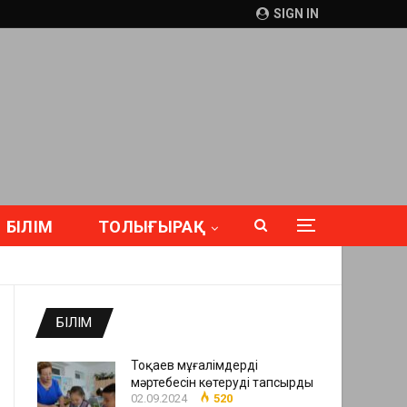
SIGN IN
БІЛІМ
ТОЛЫҒЫРАҚ
БІЛІМ
Тоқаев мұғалімдердің
мәртебесін көтеруді тапсырды
02.09.2024
520