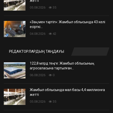
жетті
05.08.2026
35
«Заң мен тәртіп»: Жамбыл облысында 43 келі
есірткі…
04.08.2026
42
РЕДАКТОРЛАРДЫҢ ТАҢДАУЫ
122,8 млрд теңге: Жамбыл облысының
агросаласына тартылған…
06.08.2026
0
Жамбыл облысында мал басы 4,4 миллионға
жетті
05.08.2026
35