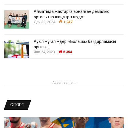
Алматыда жастарға арналған демалыс
орталықтар жаңғыртылуда
Дек 23, 2024
1 247
Ауыл мұғалімдері «Болашақ» бағдарламасы
арқылы…
Янв 24, 2023
6 354
- Advertisement -
СПОРТ