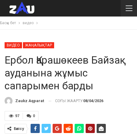
Басқы бет
видео
ВИДЕО
ЖАҢАЛЫҚТАР
Ербол Қарашөкеев Байзақ
ауданына жұмыс
сапарымен барды
СОҢҒЫ ЖАҢАРТУ
08/04/2026
Zaukz Aqparat
97
0
Бөлісу