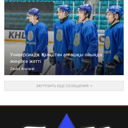
Универсиада: Қазақстан алғашқы ойында
жеңіске жетті
Zaukz Aqparat
ЗАГРУЗИТЬ ЕЩЕ СООБЩЕНИЯ