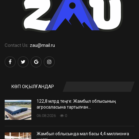
Contact Us:
zau@mail.ru
КӨП ОҚЫЛҒАНДАР
122,8 млрд теңге: Жамбыл облысының
агросаласына тартылған…
06.08.2026
0
Жамбыл облысында мал басы 4,4 миллионға