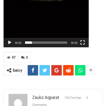
00:00
00:26
97
0
Бөлісу
Zaukz Aqparat
705 Посттар
0
Comments