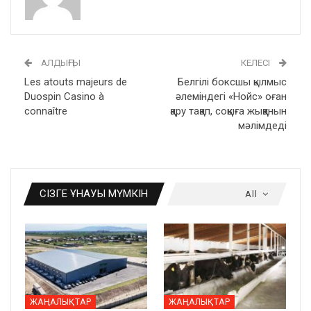
АЛДЫҢҒЫ
КЕЛЕСІ
Les atouts majeurs de
Белгілі боксшы қылмыс
Duospin Casino à
әлеміндегі «Нойс» оған
connaître
қару тақап, соққыға жыққанын
мәлімдеді
СІЗГЕ ҰНАУЫ МҮМКІН
All
ЖАҢАЛЫҚТАР
ЖАҢАЛЫҚТАР