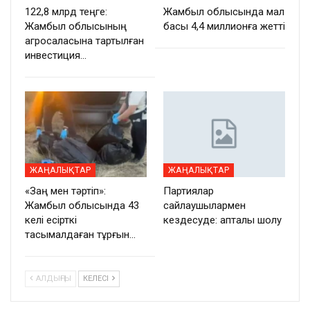
122,8 млрд теңге:
Жамбыл облысында мал
Жамбыл облысының
басы 4,4 миллионға жетті
агросаласына тартылған
инвестиция…
ЖАҢАЛЫҚТАР
ЖАҢАЛЫҚТАР
«Заң мен тәртіп»:
Партиялар
Жамбыл облысында 43
сайлаушылармен
келі есірткі
кездесуде: апталық шолу
тасымалдаған тұрғын…
АЛДЫҢҒЫ
КЕЛЕСІ