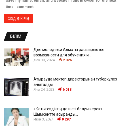
Save my name, email, and website in this browser for the next
time I comment.
БІЛІМ
Для молодежи Алматы расширяются
возможности для обучения и…
Дек 13, 2024
2 326
Атырауда мектеп директорынан туберкулез
анықталды
Янв 24, 2023
6 018
«Қатыгездіктің де шегі болуы керек».
Шымкентте асыранды…
Июн 3, 2024
9 297