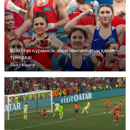
Қазақстан құрамасы әлем чемпионатын қалай
түйіндеді
Zaukz Aqparat