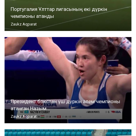
Португалия Ұлттар лигасының екі дүркін
чемпионы атанды
Zaukz Aqparat
Президент бокстан үш дүркін әлем чемпионы
атанған Назым…
Zaukz Aqparat