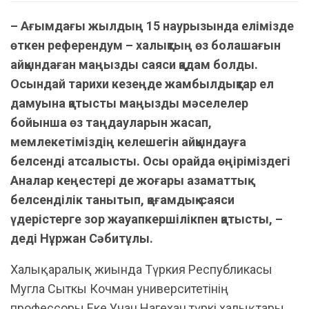
– Ағымдағы жылдың 15 наурызында елімізде
өткен референдум – халықтың өз болашағын
айқындаған маңызды саяси қадам болды.
Осындай тарихи кезеңде жамбылдықтар ел
дамуына қатысты маңызды мәселелер
бойынша өз таңдауларын жасап,
мемлекетіміздің келешегін айқындауға
белсенді атсалысты. Осы орайда өңіріміздегі
Аналар кеңестері де жоғары азаматтық
белсенділік танытып, қоғамдық-саяси
үдерістерге зор жауапкершілікпен қатысты, –
деді Нұржан Сәбитұлы.
Халықаралық жиында Түркия Республикасы
Мугла Сыткы Кочман университетінің
профессоры Еке Учан Нагехан түркі халықтары