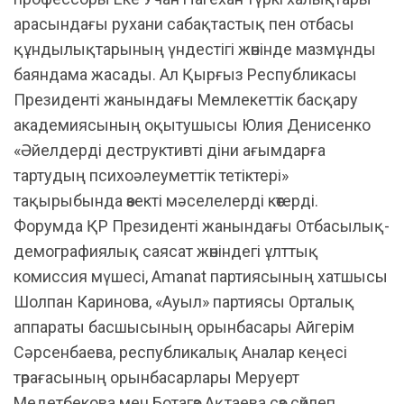
арасындағы рухани сабақтастық пен отбасы
құндылықтарының үндестігі жөнінде мазмұнды
баяндама жасады. Ал Қырғыз Республикасы
Президенті жанындағы Мемлекеттік басқару
академиясының оқытушысы Юлия Денисенко
«Әйелдерді деструктивті діни ағымдарға
тартудың психоәлеуметтік тетіктері»
тақырыбында өзекті мәселелерді көтерді.
Форумда ҚР Президенті жанындағы Отбасылық-
демографиялық саясат жөніндегі ұлттық
комиссия мүшесі, Amanat партиясының хатшысы
Шолпан Каринова, «Ауыл» партиясы Орталық
аппараты басшысының орынбасары Айгерім
Сәрсенбаева, республикалық Аналар кеңесі
төрағасының орынбасарлары Меруерт
Медетбекова мен Ботагөз Ақтаева сөз сөйлеп,