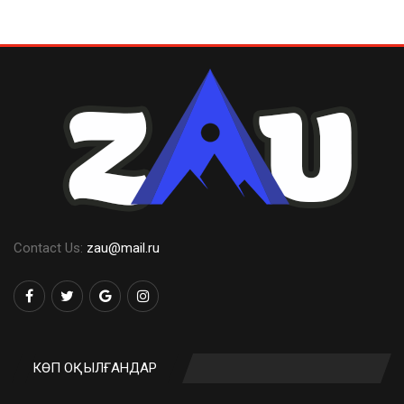
Contact Us:
zau@mail.ru
КӨП ОҚЫЛҒАНДАР