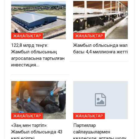
ЖАҢАЛЫҚТАР
ЖАҢАЛЫҚТАР
122,8 млрд теңге:
Жамбыл облысында мал
Жамбыл облысының
басы 4,4 миллионға жетті
агросаласына тартылған
инвестиция…
ЖАҢАЛЫҚТАР
ЖАҢАЛЫҚТАР
«Заң мен тәртіп»:
Партиялар
Жамбыл облысында 43
сайлаушылармен
келі есірткі
кездесуде: апталық шолу