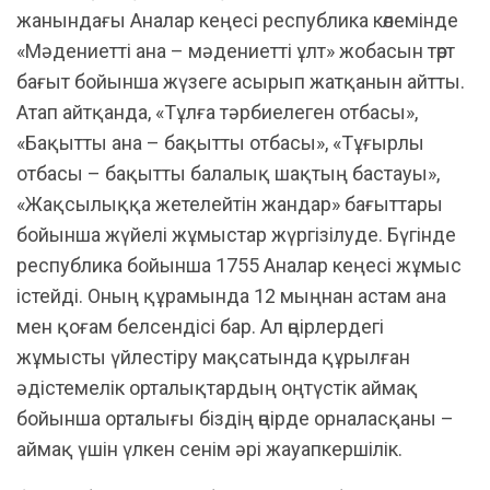
жанындағы Аналар кеңесі республика көлемінде
«Мәдениетті ана – мәдениетті ұлт» жобасын төрт
бағыт бойынша жүзеге асырып жатқанын айтты.
Атап айтқанда, «Тұлға тәрбиелеген отбасы»,
«Бақытты ана – бақытты отбасы», «Тұғырлы
отбасы – бақытты балалық шақтың бастауы»,
«Жақсылыққа жетелейтін жандар» бағыттары
бойынша жүйелі жұмыстар жүргізілуде. Бүгінде
республика бойынша 1755 Аналар кеңесі жұмыс
істейді. Оның құрамында 12 мыңнан астам ана
мен қоғам белсендісі бар. Ал өңірлердегі
жұмысты үйлестіру мақсатында құрылған
әдістемелік орталықтардың оңтүстік аймақ
бойынша орталығы біздің өңірде орналасқаны –
аймақ үшін үлкен сенім әрі жауапкершілік.