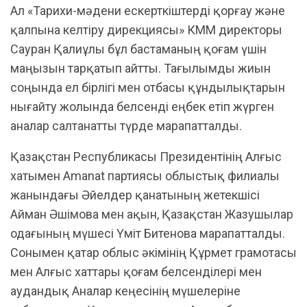
Ал «Тарихи-мәдени ескерткіштерді қорғау және
қалпына келтіру дирекциясы» КММ директоры
Сауран Қалиұлы бұл бастаманың қоғам үшін
маңызын тарқатып айтты. Тағылымды жиын
соңында ел бірлігі мен отбасы құндылықтарын
нығайту жолында белсенді еңбек етіп жүрген
аналар салтанатты түрде марапатталды.
Қазақстан Республикасы Президентінің Алғыс
хатымен Amanat партиясы облыстық филиалы
жанындағы Әйелдер қанатының жетекшісі
Айман Әшімова мен ақын, Қазақстан Жазушылар
одағының мүшесі Үміт Битенова марапатталды.
Сонымен қатар облыс әкімінің Құрмет грамотасы
мен Алғыс хаттары қоғам белсенділері мен
аудандық Аналар кеңесінің мүшелеріне