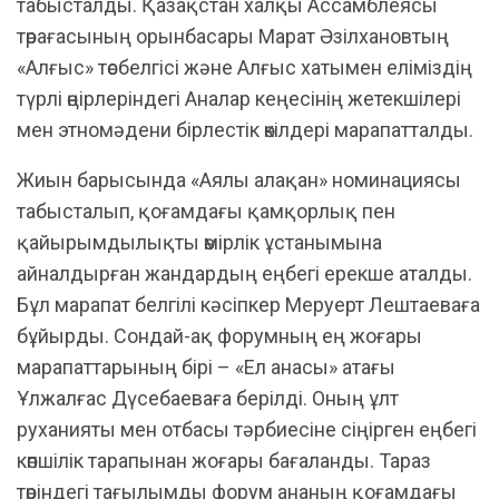
табысталды. Қазақстан халқы Ассамблеясы
төрағасының орынбасары Марат Әзілхановтың
«Алғыс» төсбелгісі және Алғыс хатымен еліміздің
түрлі өңірлеріндегі Аналар кеңесінің жетекшілері
мен этномәдени бірлестік өкілдері марапатталды.
Жиын барысында «Аялы алақан» номинациясы
табысталып, қоғамдағы қамқорлық пен
қайырымдылықты өмірлік ұстанымына
айналдырған жандардың еңбегі ерекше аталды.
Бұл марапат белгілі кәсіпкер Меруерт Лештаеваға
бұйырды. Сондай-ақ форумның ең жоғары
марапаттарының бірі – «Ел анасы» атағы
Ұлжалғас Дүсебаеваға берілді. Оның ұлт
руханияты мен отбасы тәрбиесіне сіңірген еңбегі
көпшілік тарапынан жоғары бағаланды. Тараз
төріндегі тағылымды форум ананың қоғамдағы