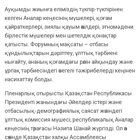
Ауқымды жиынға еліміздің түкпір-түкпірінен
келген Аналар кеңесінің мүшелері, қоғам
қайраткерлері, зиялы қауым өкілдері, этномәдени
бірлестік мүшелері мен шетелдік қонақтар
қатысты. Форумның мақсаты – отбасы
құндылықтарын дәріптеу, ұлттық тәрбиені
нығайту, ананың қоғамдағы рөлін айқындау және
ұрпақ тәрбиесіндегі өнегелі тәжірибелерді кеңінен
насихаттау болды.
Пленарлық отырысты Қазақстан Республикасы
Президенті жанындағы Әйелдер істері және
отбасылық-демографиялық саясат жөніндегі
ұлттық комиссия мүшесі, республикалық Аналар
кеңесінің төрағасы Нәзипа Шанай жүргізді. Ол өз
сөзінде Қазақстан халқы Ассамблеясы