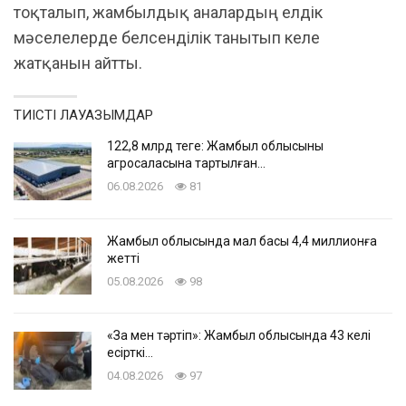
тоқталып, жамбылдық аналардың елдік
мәселелерде белсенділік танытып келе
жатқанын айтты.
ТИІСТІ ЛАУАЗЫМДАР
122,8 млрд теңге: Жамбыл облысының
агросаласына тартылған…
06.08.2026
81
Жамбыл облысында мал басы 4,4 миллионға
жетті
05.08.2026
98
«Заң мен тәртіп»: Жамбыл облысында 43 келі
есірткі…
04.08.2026
97