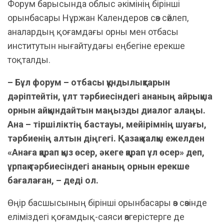
Форум барысында облыс әкімінің бірінші
орынбасары Нұржан Календеров сөз сөйлеп,
аналардың қоғамдағы орны мен отбасы
институтын нығайтудағы еңбегіне ерекше
тоқталды.
– Бұл форум – отбасы құндылықтарын
дәріптейтін, ұлт тәрбиесіндегі ананың айрықша
орнын айқындайтын маңызды диалог алаңы.
Ана – тіршіліктің бастауы, мейірімнің шуағы,
тәрбиенің алтын діңгегі. Қазақ халқы ежелден
«Анаға қарап қыз өсер, әкеге қарап ұл өсер» деп,
ұрпақ тәрбиесіндегі ананың орнын ерекше
бағалаған, – деді ол.
Өңір басшысының бірінші орынбасары өз сөзінде
еліміздегі қоғамдық-саяси өзгерістерге де