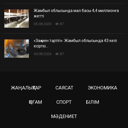
Жамбыл облысында мал басы 4,4 миллионға
жетті
05.08.2026
87
«Заң мен тәртіп»: Жамбыл облысында 43 келі
есірткі…
04.08.2026
87
ЖАҢАЛЫҚТАР
САЯСАТ
ЭКОНОМИКА
ҚОҒАМ
СПОРТ
БІЛІМ
МӘДЕНИЕТ