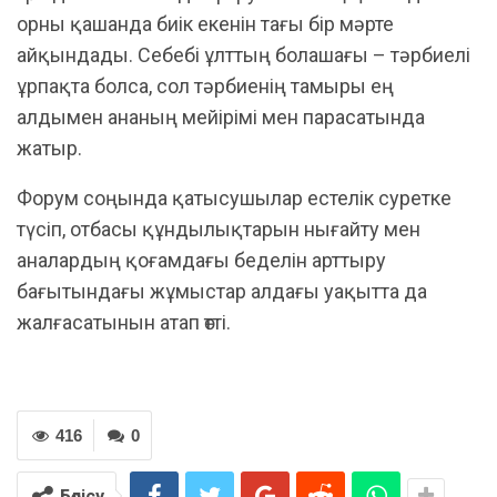
орны қашанда биік екенін тағы бір мәрте
айқындады. Себебі ұлттың болашағы – тәрбиелі
ұрпақта болса, сол тәрбиенің тамыры ең
алдымен ананың мейірімі мен парасатында
жатыр.
Форум соңында қатысушылар естелік суретке
түсіп, отбасы құндылықтарын нығайту мен
аналардың қоғамдағы беделін арттыру
бағытындағы жұмыстар алдағы уақытта да
жалғасатынын атап өтті.
416
0
Бөлісу