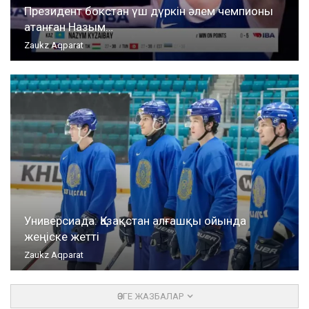
Президент бокстан үш дүркін әлем чемпионы
атанған Назым…
Zaukz Aqparat
Универсиада: Қазақстан алғашқы ойында
жеңіске жетті
Zaukz Aqparat
ӨЗГЕ ЖАЗБАЛАР