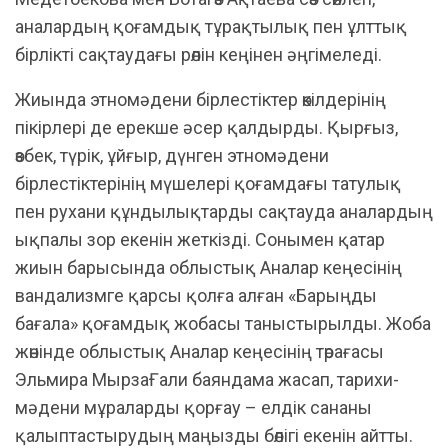
аналардың қоғамдық тұрақтылық пен ұлттық
бірлікті сақтаудағы рөлін кеңінен әңгімеледі.
Жиында этномәдени бірлестіктер өкілдерінің
пікірлері де ерекше әсер қалдырды. Қырғыз,
өзбек, түрік, ұйғыр, дүнген этномәдени
бірлестіктерінің мүшелері қоғамдағы татулық
пен рухани құндылықтарды сақтауда аналардың
ықпалы зор екенін жеткізді. Сонымен қатар
жиын барысында облыстық Аналар кеңесінің
вандализмге қарсы қолға алған «Барыңды
бағала» қоғамдық жобасы таныстырылды. Жоба
жөнінде облыстық Аналар кеңесінің төрағасы
Эльмира МырзаҒали баяндама жасап, тарихи-
мәдени мұраларды қорғау – елдік сананы
қалыптастырудың маңызды бөлігі екенін айтты.