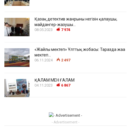
Қазақ детектив жанрының негізін қалаушы,
майдангер-жазушы…
08.05.2023
7 974
«Жайлы мектеп» Ұлттық жобасы: Таразда жаңа
мектеп…
06.11.2024
2 497
ҚАЛАМ МЕН ҒАЛАМ
04.11.2023
6 867
- Advertisement -