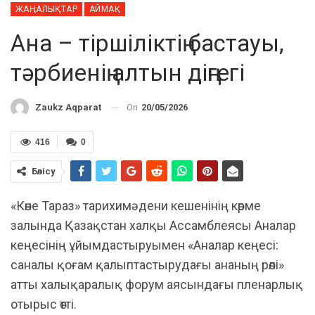
ЖАҢАЛЫҚТАР
АЙМАҚ
Ана – тіршіліктің бастауы,
тәрбиенің алтын діңгегі
On
20/05/2026
Zaukz Aqparat
416
0
Бөлісу
«Көне Тараз» тарихимәдени кешенінің көрме
залында Қазақстан халқы Ассамблеясы Аналар
кеңесінің ұйымдастыруымен «Аналар кеңесі:
саналы қоғам қалыптастырудағы ананың рөлі»
атты халықаралық форум аясындағы пленарлық
отырыс өтті.