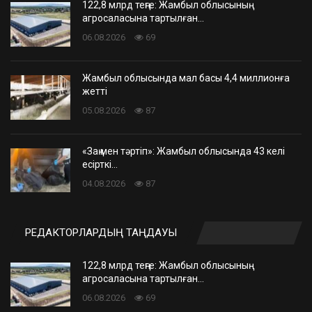
122,8 млрд теңге: Жамбыл облысының
агросаласына тартылған…
06.08.2026
69
Жамбыл облысында мал басы 4,4 миллионға
жетті
05.08.2026
87
«Заң мен тәртіп»: Жамбыл облысында 43 келі
есірткі…
04.08.2026
87
РЕДАКТОРЛАРДЫҢ ТАҢДАУЫ
122,8 млрд теңге: Жамбыл облысының
агросаласына тартылған…
06.08.2026
69