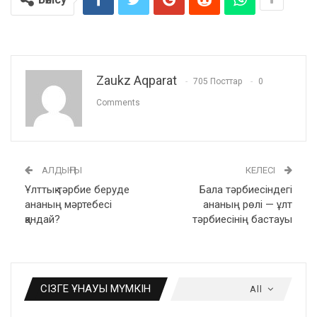
Zaukz Aqparat
705 Посттар
0
Comments
АЛДЫҢҒЫ
КЕЛЕСІ
Ұлттық тәрбие беруде
Бала тәрбиесіндегі
ананың мәртебесі
ананың рөлі — ұлт
қандай?
тәрбиесінің бастауы
СІЗГЕ ҰНАУЫ МҮМКІН
All