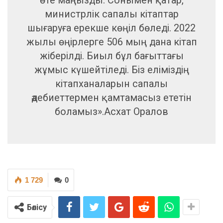
өте маңызды. Сонымен қатар,
министрлік сапалы кітаптар
шығаруға ерекше көңіл бөледі. 2022
жылы өңірлерге 506 мың дана кітап
жіберілді. Биыл бұл бағыттағы
жұмыс күшейтіледі. Біз еліміздің
кітапханаларын сапалы
әдебиеттермен қамтамасыз ететін
боламыз».Асхат Оралов
1 729
0
Бөлісу