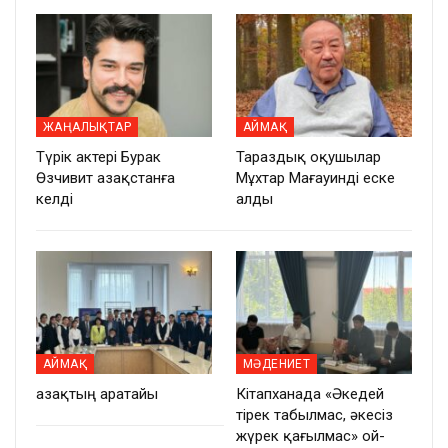
ЖАҢАЛЫҚТАР
АЙМАҚ
Түрік актері Бурак
Тараздық оқушылар
Өзчивит Қазақстанға
Мұхтар Мағауинді еске
келді
алды
АЙМАҚ
МӘДЕНИЕТ
Қазақтың Қаратайы
Кітапханада «Әкедей
тірек табылмас, әкесіз
жүрек қағылмас» ой-