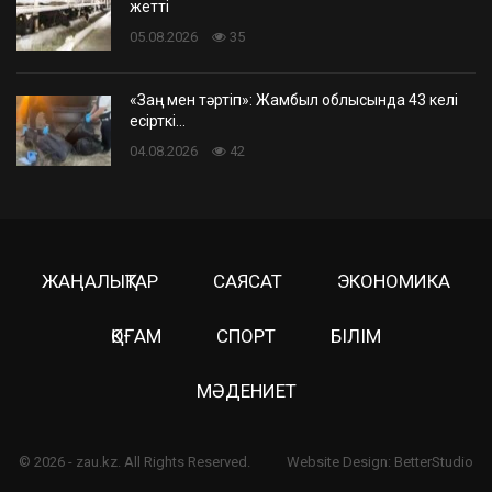
жетті
05.08.2026
35
«Заң мен тәртіп»: Жамбыл облысында 43 келі
есірткі…
04.08.2026
42
ЖАҢАЛЫҚТАР
САЯСАТ
ЭКОНОМИКА
ҚОҒАМ
СПОРТ
БІЛІМ
МӘДЕНИЕТ
© 2026 - zau.kz. All Rights Reserved.
Website Design:
BetterStudio