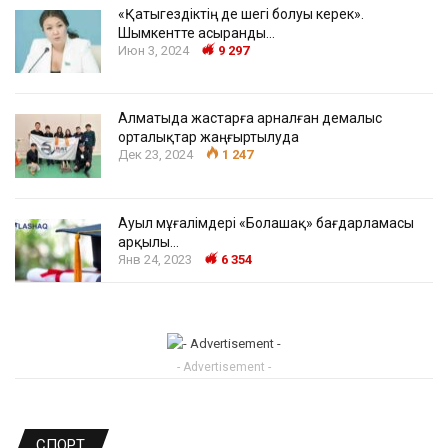
«Қатыгездіктің де шегі болуы керек».
Шымкентте асыранды…
Июн 3, 2024
9 297
Алматыда жастарға арналған демалыс
орталықтар жаңғыртылуда
Дек 23, 2024
1 247
Ауыл мұғалімдері «Болашақ» бағдарламасы
арқылы…
Янв 24, 2023
6 354
- Advertisement -
СПОРТ