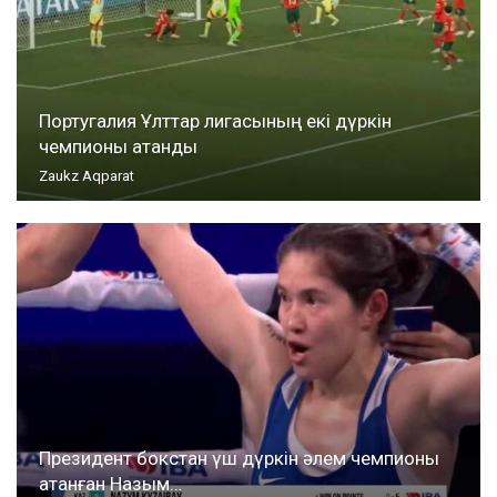
Португалия Ұлттар лигасының екі дүркін
чемпионы атанды
Zaukz Aqparat
Президент бокстан үш дүркін әлем чемпионы
атанған Назым…