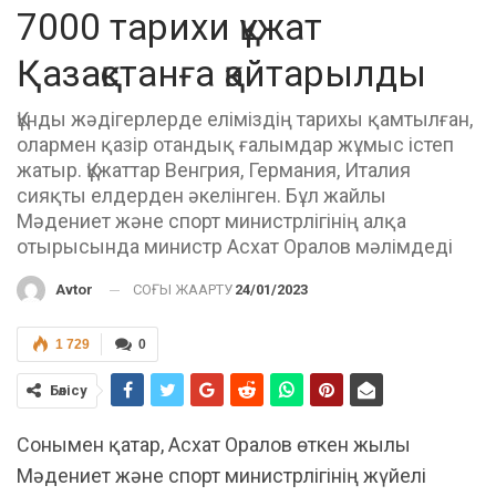
7000 тарихи құжат
Қазақстанға қайтарылды
Құнды жәдігерлерде еліміздің тарихы қамтылған,
олармен қазір отандық ғалымдар жұмыс істеп
жатыр. Құжаттар Венгрия, Германия, Италия
сияқты елдерден әкелінген. Бұл жайлы
Мәдениет және спорт министрлігінің алқа
отырысында министр Асхат Оралов мәлімдеді
СОҢҒЫ ЖАҢАРТУ
24/01/2023
Avtor
1 729
0
Бөлісу
Сонымен қатар, Асхат Оралов өткен жылы
Мәдениет және спорт министрлігінің жүйелі