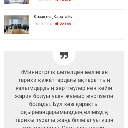
Қазақтың Қаратайы
15.10.2024
22 188
«Министрлік шетелден әкелінген
тарихи құжаттардағы ақпараттың
ғалымдардың зерттеулерінен кейін
жария болуы үшін жұмыс жүргізетін
болады. Бұл көзі қарақты
оқырмандарымыздың еліміздің
тарихы туралы жаңа білім алуы үшін