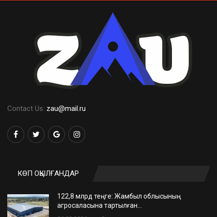
Contact Us:
zau@mail.ru
КӨП ОҚЫЛҒАНДАР
122,8 млрд теңге: Жамбыл облысының
агросаласына тартылған…