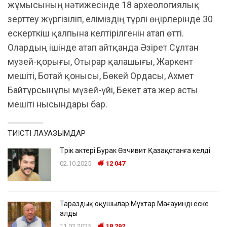
жұмысының нәтижесінде 18 археологиялық
зерттеу жүргізіліп, еліміздің түрлі өңірлерінде 30
ескерткіш қалпына келтірілгенін атап өтті.
Олардың ішінде атап айтқанда Әзірет Сұлтан
музей-қорығы, Отырар қалашығы, Жаркент
мешіті, Ботай қонысы, Бөкей Ордасы, Ахмет
Байтұрсынұлы мүзей-үйі, Бекет ата жер асты
мешіті нысындары бар.
ТИІСТІ ЛАУАЗЫМДАР
Түрік актері Бурак Өзчивит Қазақстанға келді
02.10.2025
12 047
Тараздық оқушылар Мұхтар Мағауинді еске
алды
11.02.2025
18 292