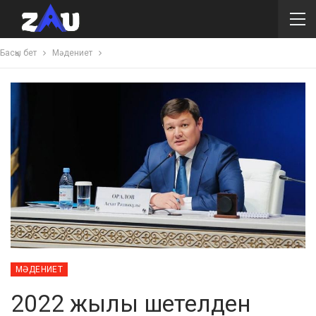
Басқы бет
Мәдениет
МӘДЕНИЕТ
2022 жылы шетелден