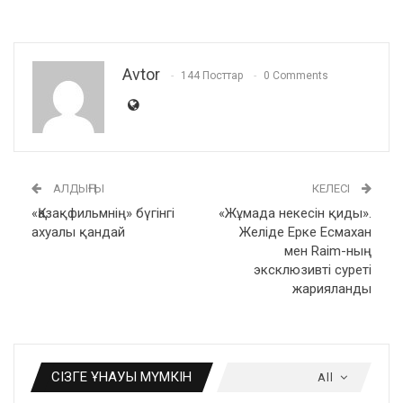
Avtor
144 Посттар
0 Comments
АЛДЫҢҒЫ
КЕЛЕСІ
«Қазақфильмнің» бүгінгі
«Жұмада некесін қиды».
ахуалы қандай
Желіде Ерке Есмахан
мен Raim-ның
эксклюзивті суреті
жарияланды
СІЗГЕ ҰНАУЫ МҮМКІН
All