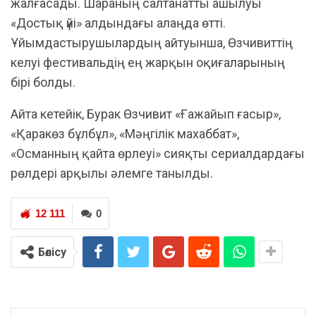
жалғасады. Шараның салтанатты ашылуы
«Достық үйі» алдындағы алаңда өтті.
Ұйымдастырушылардың айтуынша, Өзчивиттің
келуі фестивальдің ең жарқын оқиғаларының
бірі болды.
Айта кетейік, Бурак Өзчивит «Ғажайып ғасыр»,
«Қаракөз бұлбұл», «Мәңгілік махаббат»,
«Османның қайта өрлеуі» сияқты сериалдардағы
рөлдері арқылы әлемге танылды.
12 111
0
Бөлісу