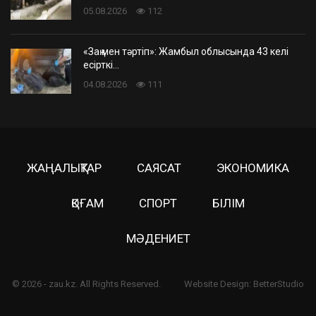
05.08.2026
112
«Заң мен тәртіп»: Жамбыл облысында 43 келі
есірткі…
04.08.2026
111
ЖАҢАЛЫҚТАР
САЯСАТ
ЭКОНОМИКА
ҚОҒАМ
СПОРТ
БІЛІМ
МӘДЕНИЕТ
© 2026 - zau.kz. All Rights Reserved.
Website Design:
BetterStudio