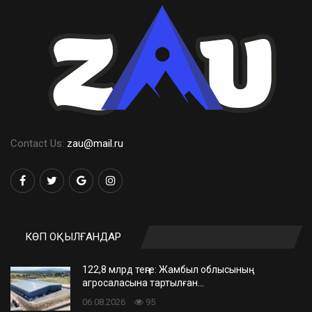
Contact Us:
zau@mail.ru
КӨП ОҚЫЛҒАНДАР
122,8 млрд теңге: Жамбыл облысының
агросаласына тартылған…
06.08.2026
95