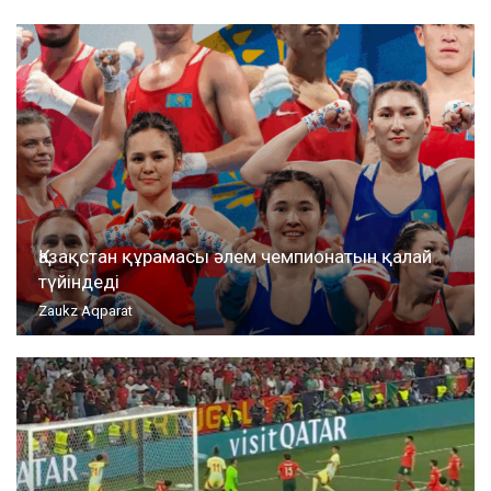
Қазақстан құрамасы әлем чемпионатын қалай
түйіндеді
Zaukz Aqparat