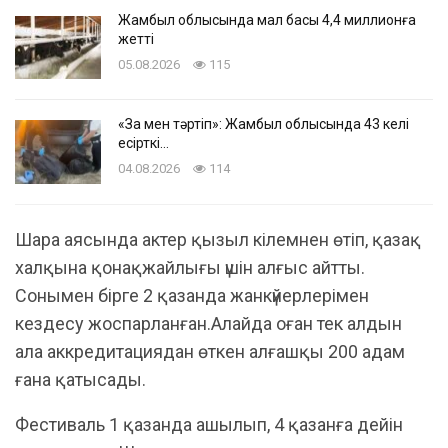
Жамбыл облысында мал басы 4,4 миллионға
жетті
05.08.2026
115
«Заң мен тәртіп»: Жамбыл облысында 43 келі
есірткі…
04.08.2026
114
Шара аясында актер қызыл кілемнен өтіп, қазақ
халқына қонақжайлығы үшін алғыс айтты.
Сонымен бірге 2 қазанда жанкүйерлерімен
кездесу жоспарланған.Алайда оған тек алдын
ала аккредитациядан өткен алғашқы 200 адам
ғана қатысады.
Фестиваль 1 қазанда ашылып, 4 қазанға дейін