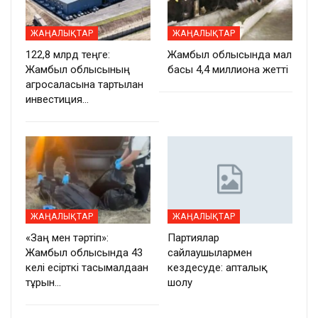
ЖАҢАЛЫҚТАР
ЖАҢАЛЫҚТАР
122,8 млрд теңге:
Жамбыл облысында мал
Жамбыл облысының
басы 4,4 миллионға жетті
агросаласына тартылған
инвестиция…
ЖАҢАЛЫҚТАР
ЖАҢАЛЫҚТАР
«Заң мен тәртіп»:
Партиялар
Жамбыл облысында 43
сайлаушылармен
келі есірткі тасымалдаған
кездесуде: апталық
тұрғын…
шолу