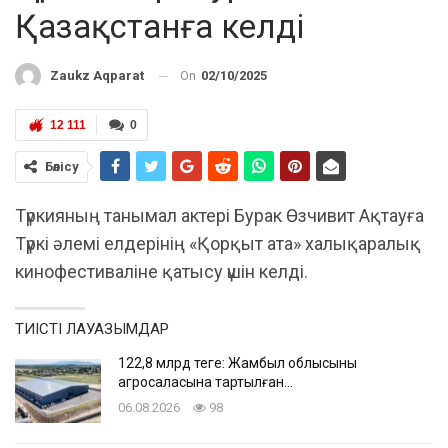
Қазақстанға келді
On
02/10/2025
Zaukz Aqparat
12 111
0
Бөлісу
Түркияның танымал актері Бурак Өзчивит Ақтауға
Түркі әлемі елдерінің «Қорқыт ата» халықаралық
кинофестиваліне қатысу үшін келді.
ТИІСТІ ЛАУАЗЫМДАР
122,8 млрд теңге: Жамбыл облысының
агросаласына тартылған…
06.08.2026
98