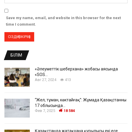
Save my name, email, and website in this browser for the next
time I comment.
БІЛІМ
«Әлеуметтік шеберхана» жобасы аясында
«SOS…
Авг 27, 2024
413
“Жел, тұман, көктайғақ”: Жұмада Қазақстанның
17 облысында…
Фев 7, 2025
18 584
Қазақстанда жатақхана құрылысы екі есе