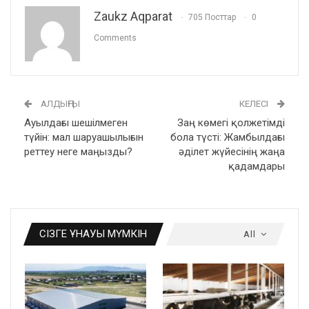
Zaukz Aqparat
705 Посттар
0
Comments
АЛДЫҢҒЫ
КЕЛЕСІ
Ауылдағы шешілмеген
Заң көмегі қолжетімді
түйін: мал шаруашылығын
бола түсті: Жамбылдағы
реттеу неге маңызды?
әділет жүйесінің жаңа
қадамдары
СІЗГЕ ҰНАУЫ МҮМКІН
All