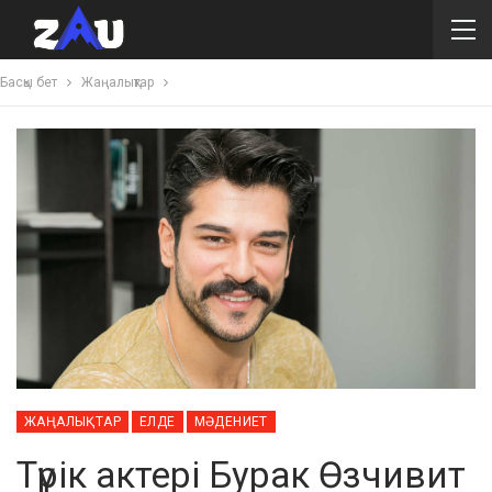
Басқы бет
Жаңалықтар
ЖАҢАЛЫҚТАР
ЕЛДЕ
МӘДЕНИЕТ
Түрік актері Бурак Өзчивит