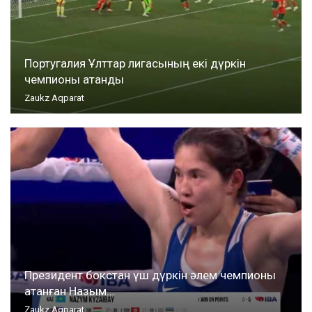
Португалия Ұлттар лигасының екі дүркін
чемпионы атанды
Zaukz Aqparat
Президент бокстан үш дүркін әлем чемпионы
атанған Назым…
Zaukz Aqparat