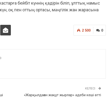
астарға бейбіт күннің қадірін біліп, ұлттық намыс
 күн, оқ пен оттың ортасы, мәңгілік жан жарасына
2 500
0
0
КЕЛЕСІ
ші
«Жарқылдаған жақұт жырлар» әдеби кеші өтті