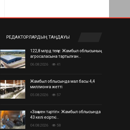
РЕДАКТОРЛАРДЫҢ ТАҢДАУЫ
122,8 млрд теңге: Жамбыл облысының
агросаласына тартылған…
06.08.2026
41
Жамбыл облысында мал басы 4,4
миллионға жетті
05.08.2026
57
«Заң мен тәртіп»: Жамбыл облысында
43 келі есірткі…
04.08.2026
58