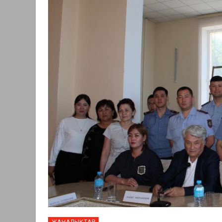
ЖАҢАЛЫҚТАР