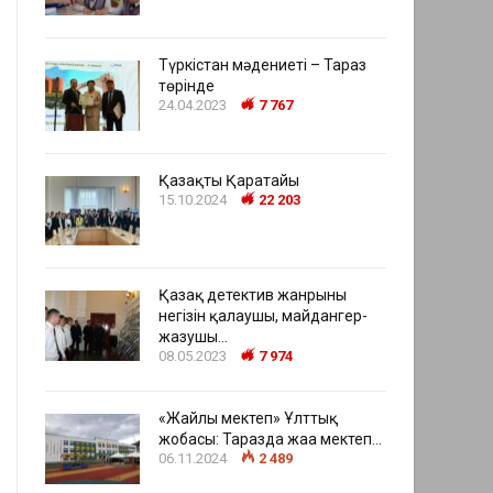
Түркістан мәдениеті – Тараз
төрінде
24.04.2023
7 767
Қазақтың Қаратайы
15.10.2024
22 203
Қазақ детектив жанрының
негізін қалаушы, майдангер-
жазушы…
08.05.2023
7 974
«Жайлы мектеп» Ұлттық
жобасы: Таразда жаңа мектеп…
06.11.2024
2 489