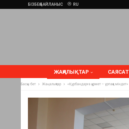
БІЗБЕҢ БАЙЛАНЫС
RU
ЖАҢАЛЫҚТАР
САЯСАТ
Басқы бет
Жаңалықтар
«Құрбандарға құрмет – ұрпаққа міндет»