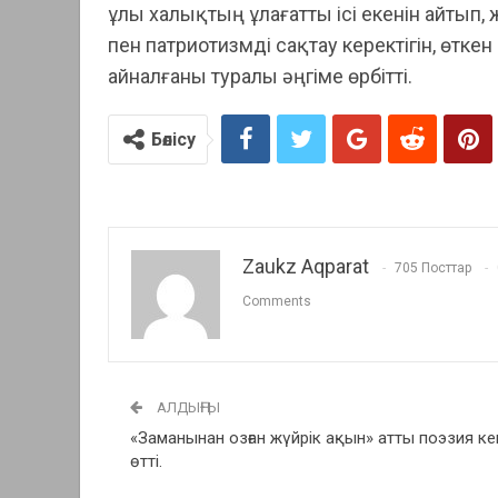
ұлы халықтың ұлағатты ісі екенін айтып, ж
пен патриотизмді сақтау керектігін, өткен
айналғаны туралы әңгіме өрбітті.
Бөлісу
Zaukz Aqparat
705 Посттар
Comments
АЛДЫҢҒЫ
«Заманынан озған жүйрік ақын» атты поэзия ке
өтті.