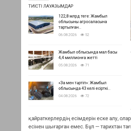
ТИІСТІ ЛАУАЗЫМДАР
122,8 млрд теңге: Жамбыл
облысының агросаласына
тартылған…
06.08.2026
52
Жамбыл облысында мал басы
4,4 миллионға жетті
05.08.2026
71
«Заң мен тәртіп»: Жамбыл
облысында 43 келі есірткі…
04.08.2026
72
қайраткерлердің есімдерін еске алу, ола
есінен шығарған емес. Бұл — тарихтан тағ