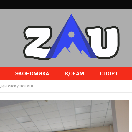
ЭКОНОМИКА
ҚОҒАМ
СПОРТ
 дөңгелек үстел өтті.