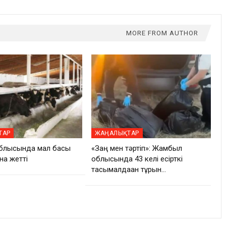
MORE FROM AUTHOR
ТАР
ЖАҢАЛЫҚТАР
блысында мал басы
«Заң мен тәртіп»: Жамбыл
нға жетті
облысында 43 келі есірткі
тасымалдаған тұрғын…