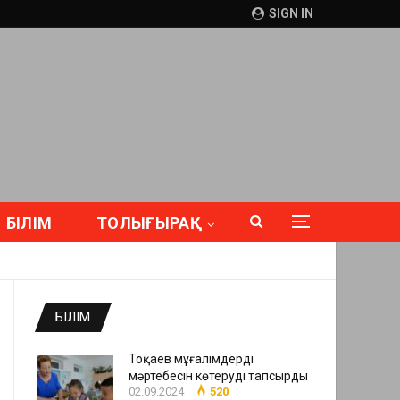
SIGN IN
БІЛІМ
ТОЛЫҒЫРАҚ
БІЛІМ
Тоқаев мұғалімдердің
мәртебесін көтеруді тапсырды
02.09.2024
520