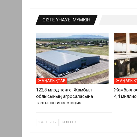
СІЗГЕ ҰНАУЫ МҮМКІН
ЖАҢАЛЫҚТАР
ЖАҢАЛЫҚ
122,8 млрд теңге: Жамбыл
Жамбыл о
облысының агросаласына
4,4 миллио
тартылған инвестиция…
АЛДЫҢҒЫ
КЕЛЕСІ