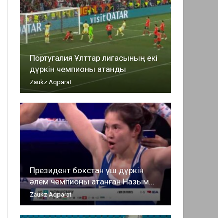
Португалия Ұлттар лигасының екі
дүркін чемпионы атанды
Zaukz Aqparat
Президент бокстан үш дүркін
әлем чемпионы атанған Назым…
Zaukz Aqparat