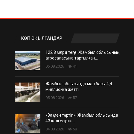
КӨП ОҚЫЛҒАНДАР
122,8 млрд теңге: Жамбыл облысының
агросаласына тартылған…
06.08.2026
41
Жамбыл облысында мал басы 4,4
миллионға жетті
05.08.2026
57
«Заң мен тәртіп»: Жамбыл облысында
43 келі есірткі…
04.08.2026
58