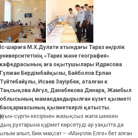
Іс-шараға М.Х.Дулати атындағы Тараз өңірлік
университетінің «Тарих және география»
кафедрасының аға оқытушылары Идрисова
Гүлжан Бердімбайқызы, Байболов Ерлан
Түйтебайұлы, Исаев Зауірбек, аталған к
Таңсықова Айгүл, Данабекова Динара, Жамбыл
облысының мамандандырылған күзет қызметі
басқармасының қызметкерлі қатысты.
Қуғын-сүргін кесірінен жазықсыз жапа шеккен
рдың рухтарына құрмет көрсетуді әр уақытта да
ылым алып, биік мақсат – «Мәңгілік Елге» бет алған