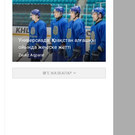
Универсиада: Қазақстан алғашқы
ойында жеңіске жетті
Zaukz Aqparat
ӨЗГЕ ЖАЗБАЛАР