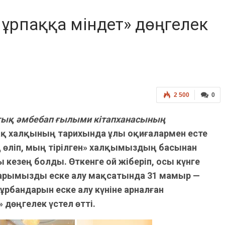
 ұрпаққа міндет» дөңгелек
2 500
0
ық әмбебап ғылыми кітапханасының
ақ халқының тарихында ұлы оқиғалармен есте
 өліп, мың тірілген» халқымыздың басынан
 кезең болды. Өткенге ой жіберіп, осы күнге
ларымызды еске алу мақсатында 31 мамыр —
рбандарын еске алу күніне арналған
 дөңгелек үстел өтті.