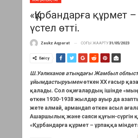
«Құрбандарға құрмет –
үстел өтті.
СОҢҒЫ ЖАҢАРТУ
31/05/2023
Zaukz Aqparat
Бөлісу
Ш.Уәлиханов атындағы Жамбыл облыст
ұйымдастыруымен
өткен ХХ ғасыр қаз
қалады. Сол оқиғалардың ішінде «мың
өткен 1930-1938 жылдар ауыр да азапты
жете алмай, армандап өткен асыл аға
Ашаршылық және саяси құғын-сүргін құ
«Құрбандарға құрмет – ұрпаққа міндет»