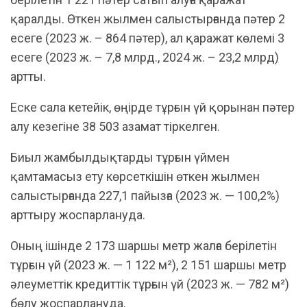
қаралды. Өткен жылмен салыстырғанда пәтер 2
есеге (2023 ж. – 864 пәтер), ал қаражат көлемі 3
есеге (2023 ж. – 7,8 млрд., 2024 ж. – 23,2 млрд)
артты.
​Еске сала кетейік, өңірде тұрғын үй қорынан пәтер
алу кезегіне 38 503 азамат тіркелген.
Биыл жамбылдықтарды тұрғын үймен
қамтамасыз ету көрсеткішін өткен жылмен
салыстырғанда 227,1 пайызға (2023 ж. — 100,2%)
арттыру жоспарлануда.
Оның ішінде 2 173 шаршы метр жалға берілетін
тұрғын үй (2023 ж. — 1 122 м²), 2 151 шаршы метр
әлеуметтік кредиттік тұрғын үй (2023 ж. — 782 м²)
бөлу жоспарлануда.