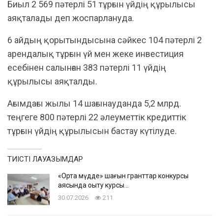
Биыл 2 569 пәтерлі 51 тұрғын үйдің құрылысы
аяқталады деп жоспарлануда.
​6 айдың қорытындысына сәйкес 104 пәтерлі 2
арендалық тұрғын үй мен жеке инвестиция
есебінен салынған 383 пәтерлі 11 үйдің
құрылысы аяқталды.
Ағымдағы жылы 14 шағынауданда 5,2 млрд.
теңгеге 800 пәтерлі 22 әлеуметтік кредиттік
тұрғын үйдің құрылысын бастау күтілуде.
ТИІСТІ ЛАУАЗЫМДАР
«Ортақ мүдде» шағын гранттар конкурсы
аясында оқыту курсы…
30.07.2026
211