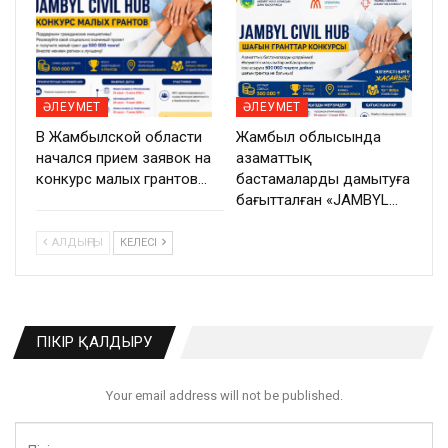
ӘЛЕУМЕТ
ӘЛЕУМЕТ
В Жамбылской области
Жамбыл облысында
начался прием заявок на
азаматтық
конкурс малых грантов…
бастамаларды дамытуға
бағытталған «JAMBYL…
АЛДЫҢҒЫ
КЕЛЕСІ
ПІКІР ҚАЛДЫРУ
Your email address will not be published.