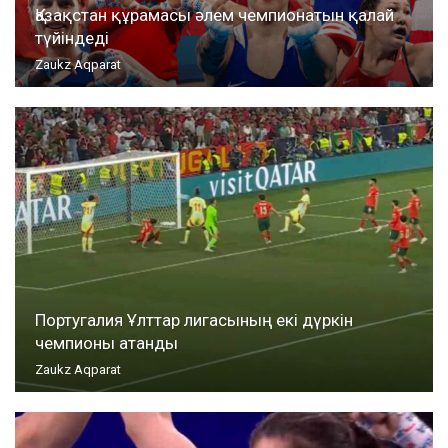
Қазақстан құрамасы әлем чемпионатын қалай
түйіндеді
Zaukz Aqparat
Португалия Ұлттар лигасының екі дүркін
чемпионы атанды
Zaukz Aqparat