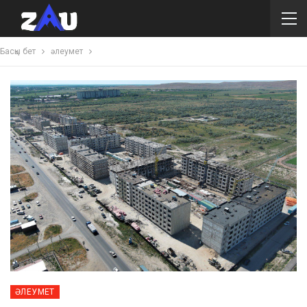
Басқы бет
әлеумет
ӘЛЕУМЕТ