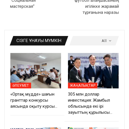
“Социальная
футбол алаңшасының
мастерская”
игілікке жарамай
тұрғанына наразы
СІЗГЕ ҰНАУЫ МҮМКІН
All
ӘЛЕУМЕТ
ЖАҢАЛЫҚТАР
«Ортақ мүдде» шағын
305 млн доллар
гранттар конкурсы
инвестиция: Жамбыл
аясында оқыту курсы…
облысында екі ірі
зауыттың құрылысы…