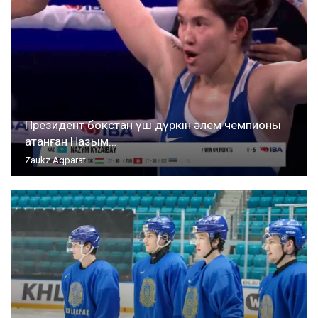
Президент бокстан үш дүркін әлем чемпионы
атанған Назым…
Zaukz Aqparat