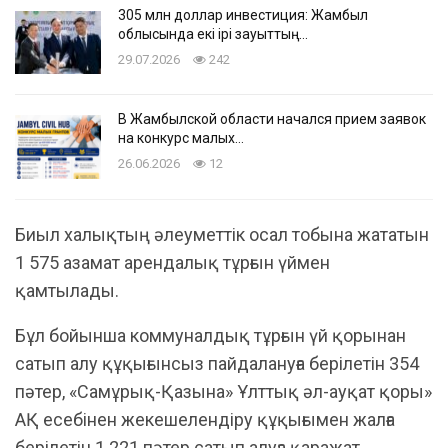
305 млн доллар инвестиция: Жамбыл
облысында екі ірі зауыттың…
29.07.2026
242
В Жамбылской области начался прием заявок
на конкурс малых…
26.06.2026
12
Биыл халықтың әлеуметтік осал тобына жататын
1 575 азамат арендалық тұрғын үймен
қамтылады.
Бұл бойынша коммуналдық тұрғын үй қорынан
сатып алу құқығынсыз пайдалануға берілетін 354
пәтер, «Самұрық-Қазына» Ұлттық әл-ауқат қоры»
АҚ есебінен жекешелендіру құқығымен жалға
берілетін 1 221 пәтер сатып алуға қаражат