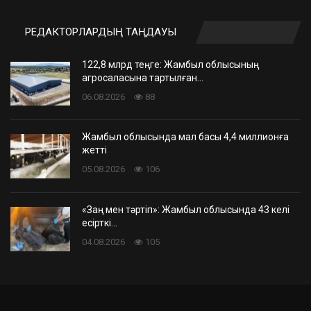
РЕДАКТОРЛАРДЫҢ ТАҢДАУЫ
122,8 млрд теңге: Жамбыл облысының
агросаласына тартылған…
06.08.2026
88
Жамбыл облысында мал басы 4,4 миллионға
жетті
05.08.2026
106
«Заң мен тәртіп»: Жамбыл облысында 43 келі
есірткі…
04.08.2026
105