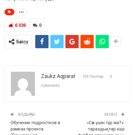
zau
6 036
0
Бөлісу
Zaukz Aqparat
705 Посттар
0
Comments
АЛДЫҢҒЫ
КЕЛЕСІ
Обучение подростков в
«Сән үшін тұр ма?»:
рамках проекта
тараздықтар кіші