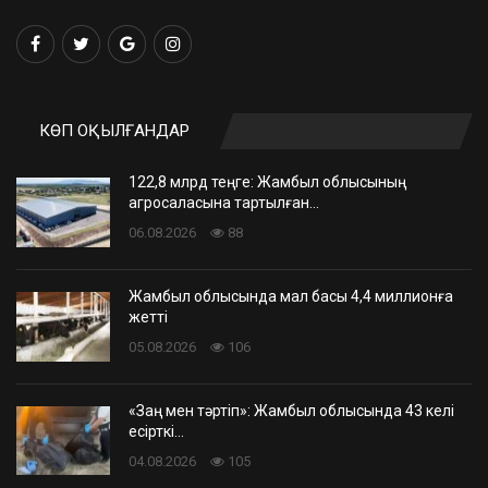
КӨП ОҚЫЛҒАНДАР
122,8 млрд теңге: Жамбыл облысының
агросаласына тартылған…
06.08.2026
88
Жамбыл облысында мал басы 4,4 миллионға
жетті
05.08.2026
106
«Заң мен тәртіп»: Жамбыл облысында 43 келі
есірткі…
04.08.2026
105