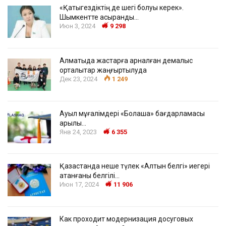
«Қатыгездіктің де шегі болуы керек».
Шымкентте асыранды…
Июн 3, 2024
9 298
Алматыда жастарға арналған демалыс
орталықтар жаңғыртылуда
Дек 23, 2024
1 249
Ауыл мұғалімдері «Болашақ» бағдарламасы
арқылы…
Янв 24, 2023
6 355
Қазақстанда неше түлек «Алтын белгі» иегері
атанғаны белгілі…
Июн 17, 2024
11 906
Как проходит модернизация досуговых