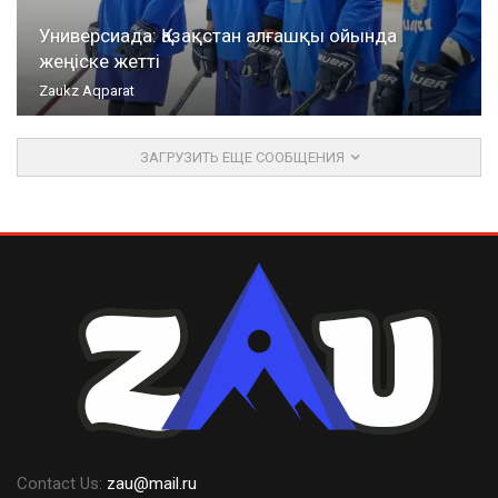
Универсиада: Қазақстан алғашқы ойында
жеңіске жетті
Zaukz Aqparat
ЗАГРУЗИТЬ ЕЩЕ СООБЩЕНИЯ
Contact Us:
zau@mail.ru