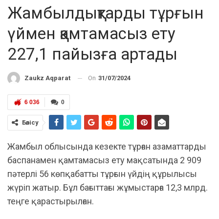
Жамбылдықтарды тұрғын
үймен қамтамасыз ету
227,1 пайызға артады
On
31/07/2024
Zaukz Aqparat
6 036
0
Бөлісу
Жамбыл облысында кезекте тұрған азаматтарды
баспанамен қамтамасыз ету мақсатында 2 909
пәтерлі 56 көпқабатты тұрғын үйдің құрылысы
жүріп жатыр. Бұл бағыттағы жұмыстарға 12,3 млрд.
теңге қарастырылған.