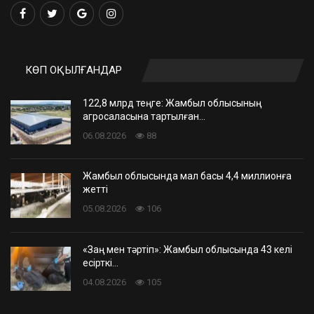
КӨП ОҚЫЛҒАНДАР
122,8 млрд теңге: Жамбыл облысының
агросаласына тартылған…
06.08.2026
88
Жамбыл облысында мал басы 4,4 миллионға
жетті
05.08.2026
106
«Заң мен тәртіп»: Жамбыл облысында 43 келі
есірткі…
04.08.2026
105