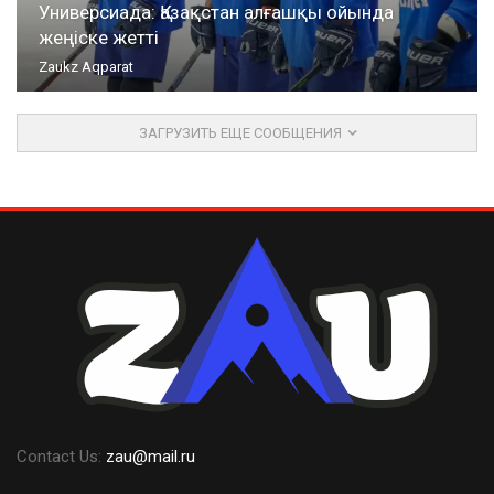
Универсиада: Қазақстан алғашқы ойында
жеңіске жетті
Zaukz Aqparat
ЗАГРУЗИТЬ ЕЩЕ СООБЩЕНИЯ
Contact Us:
zau@mail.ru