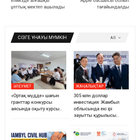
елімізде алғашқы
Apple басшысы болып
ұлттық мектеп ашылады
тағайындалды
СІЗГЕ ҰНАУЫ МҮМКІН
All
ӘЛЕУМЕТ
ЖАҢАЛЫҚТАР
«Ортақ мүдде» шағын
305 млн доллар
гранттар конкурсы
инвестиция: Жамбыл
аясында оқыту курсы…
облысында екі ірі
зауыттың құрылысы…