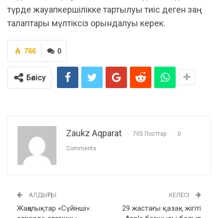
түрде жауапкершілікке тартылуы тиіс деген заң
талаптары мүлтіксіз орындалуы керек.
766
0
Бөлісу
Zaukz Aqparat
705 Посттар
0
Comments
АЛДЫҢҒЫ
КЕЛЕСІ
Жаңалықтар «Сүйінші»:
29 жастағы қазақ жігіті