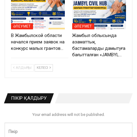
ӘЛЕУМЕТ
ӘЛЕУМЕТ
В Жамбылской области
Жамбыл облысында
начался прием заявок на
азаматтық
конкурс малых грантов…
бастамаларды дамытуға
бағытталған «JAMBYL…
АЛДЫҢҒЫ
КЕЛЕСІ
ПІКІР ҚАЛДЫРУ
Your email address will not be published.