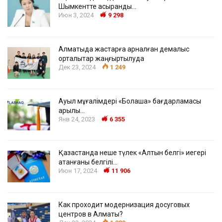
Шымкентте асыранды…
Июн 3, 2024
9 298
Алматыда жастарға арналған демалыс
орталықтар жаңғыртылуда
Дек 23, 2024
1 249
Ауыл мұғалімдері «Болашақ» бағдарламасы
арқылы…
Янв 24, 2023
6 355
Қазақстанда неше түлек «Алтын белгі» иегері
атанғаны белгілі…
Июн 17, 2024
11 906
Как проходит модернизация досуговых
центров в Алматы?