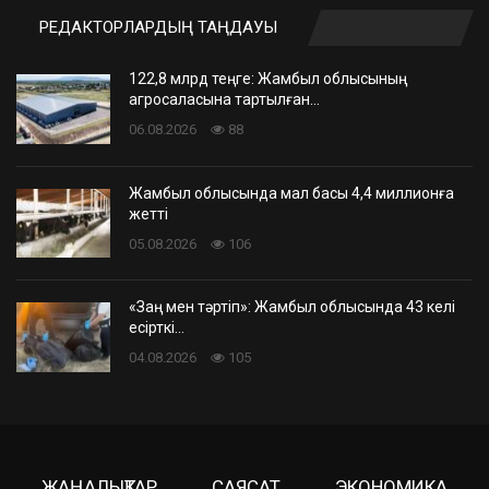
РЕДАКТОРЛАРДЫҢ ТАҢДАУЫ
122,8 млрд теңге: Жамбыл облысының
агросаласына тартылған…
06.08.2026
88
Жамбыл облысында мал басы 4,4 миллионға
жетті
05.08.2026
106
«Заң мен тәртіп»: Жамбыл облысында 43 келі
есірткі…
04.08.2026
105
ЖАҢАЛЫҚТАР
САЯСАТ
ЭКОНОМИКА