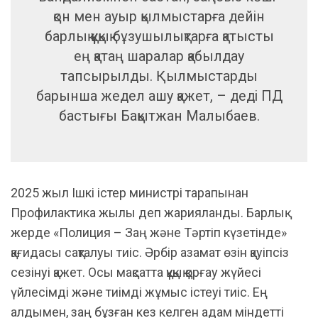
қон мен ауыр қылмыстарға дейін
барлық құқық бұзушылықтарға қатысты
ең қатаң шаралар қабылдау
тапсырылды. Қылмыстарды
барынша жедел ашу қажет, – деді ПД
бастығы Бақытжан Малыбаев.
2025 жыл Ішкі істер министрі тарапынан
Профилактика жылы деп жарияланды. Барлық
жерде «Полиция – Заң және Тәртіп күзетінде»
қағидасы сақталуы тиіс. Әрбір азамат өзін қауіпсіз
сезінуі қажет. Осы мақсатта құқық қорғау жүйесі
үйлесімді және тиімді жұмыс істеуі тиіс. Ең
алдымен, заң бұзған кез келген адам міндетті