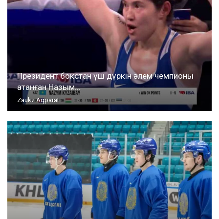
Президент бокстан үш дүркін әлем чемпионы
атанған Назым…
Zaukz Aqparat