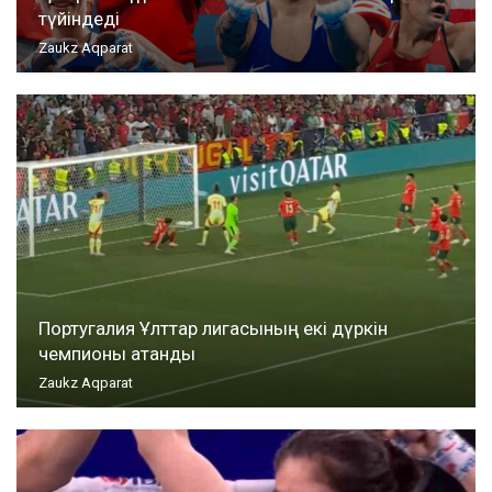
түйіндеді
Zaukz Aqparat
Португалия Ұлттар лигасының екі дүркін
чемпионы атанды
Zaukz Aqparat