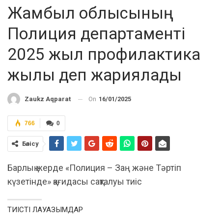
Жамбыл облысының
Полиция департаменті
2025 жыл профилактика
жылы деп жариялады
On
16/01/2025
Zaukz Aqparat
766
0
Бөлісу
Барлық жерде «Полиция – Заң және Тәртіп
күзетінде» қағидасы сақталуы тиіс
ТИІСТІ ЛАУАЗЫМДАР