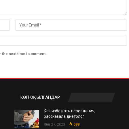
r the next time I comment.
КӨП ОҚЫЛҒАНДАР
Как избежать переедания,
рассказала диетолог
Янв 27, 2023
588