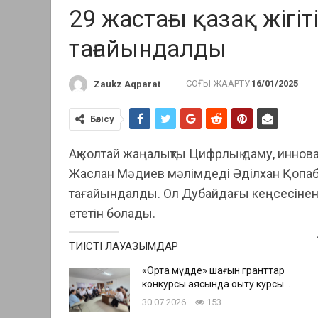
29 жастағы қазақ жігі
тағайындалды
СОҢҒЫ ЖАҢАРТУ
16/01/2025
Zaukz Aqparat
Бөлісу
Ақжолтай жаңалықты Цифрлық даму, иннов
Жаслан Мәдиев мәлімдеді
Әділхан Қопа
тағайындалды. Ол Дубайдағы кеңсесінен
ететін болады.
ТИІСТІ ЛАУАЗЫМДАР
«Ортақ мүдде» шағын гранттар
конкурсы аясында оқыту курсы…
30.07.2026
153