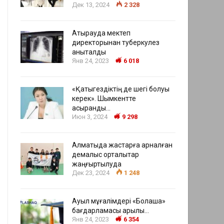
Дек 13, 2024
2 328
Атырауда мектеп
директорынан туберкулез
анықталды
Янв 24, 2023
6 018
«Қатыгездіктің де шегі болуы
керек». Шымкентте
асыранды…
Июн 3, 2024
9 298
Алматыда жастарға арналған
демалыс орталықтар
жаңғыртылуда
Дек 23, 2024
1 248
Ауыл мұғалімдері «Болашақ»
бағдарламасы арқылы…
Янв 24, 2023
6 354