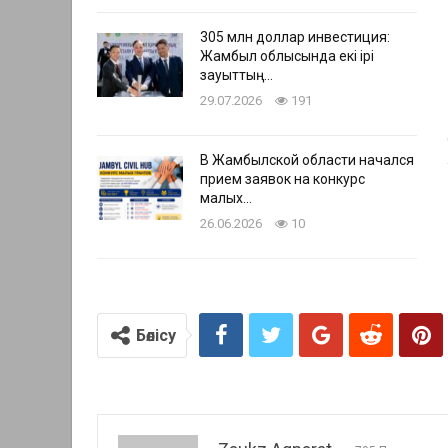
305 млн доллар инвестиция:
Жамбыл облысында екі ірі
зауыттың…
29.07.2026
191
В Жамбылской области начался
прием заявок на конкурс
малых…
26.06.2026
10
Бөлісу