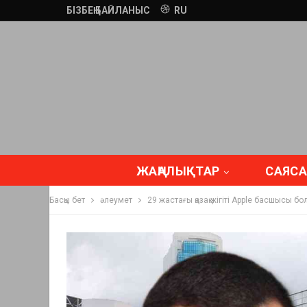
БІЗБЕҢ БАЙЛАНЫС
RU
ЖАҢАЛЫҚТАР
САЯСА
Басқы бет
әлеумет
29 жастағы қазақ жігіті Apple басшысы 