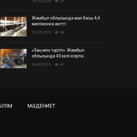
06.08.2026
25
Жамбыл облысында мал басы 4,4
миллионға жетті
05.08.2026
44
«Заң мен тәртіп»: Жамбыл
облысында 43 келі есірткі…
04.08.2026
47
БІЛІМ
МӘДЕНИЕТ