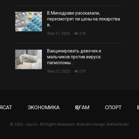
В Минздраве рассказали,
пересмотрят ли цены на лекарства
в…
Янв 27, 2023
276
Вакцинировать девочек и
мальчиков против вируса
папилломы…
Янв 27, 2023
270
ЯСАТ
ЭКОНОМИКА
ҚОҒАМ
СПОРТ
© 2026 - zau.kz. All Rights Reserved.
Website Design:
BetterStudio