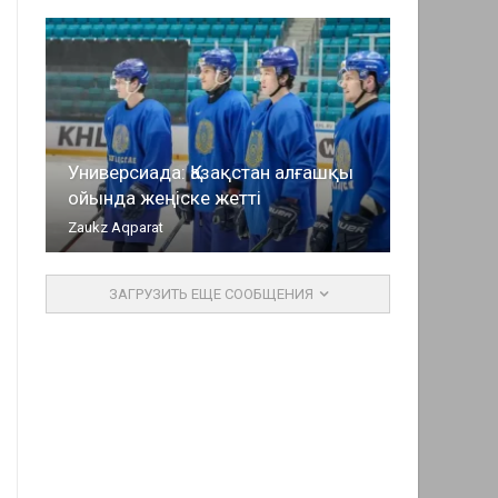
Универсиада: Қазақстан алғашқы
ойында жеңіске жетті
Zaukz Aqparat
ЗАГРУЗИТЬ ЕЩЕ СООБЩЕНИЯ