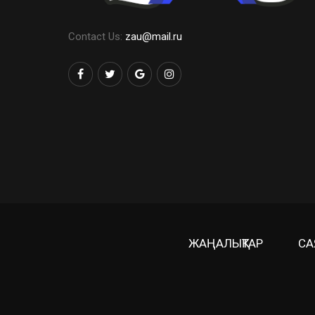
Contact Us:
zau@mail.ru
ЖАҢАЛЫҚТАР
СА