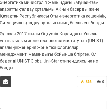
Энергетика министрлігі жанындағы «Мұнай-газ»
ақпараттық-талдау орталығы АҚ-ын басқарды және
Қазақстан Республикасы Отын-энергетика кешенінің
Ситуациялық талдау орталығының басшысы болды.
Әділхан 2017 жылы Оңтүстік Кореядағы Ульсан
ұлттық ғылым және технология институтын (UNIST)
қалалық инженерия және технологиялар
менеджменті мамандығы бойынша бітірген. Ол
беделді UNIST Global Uni-Star стипендиясына ие
болды.
816
0