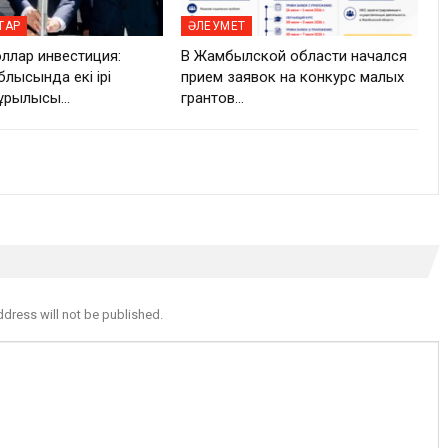
ТАР
ӘЛЕУМЕТ
оллар инвестиция:
В Жамбылской области начался
лысында екі ірі
прием заявок на конкурс малых
құрылысы…
грантов…
ddress will not be published.