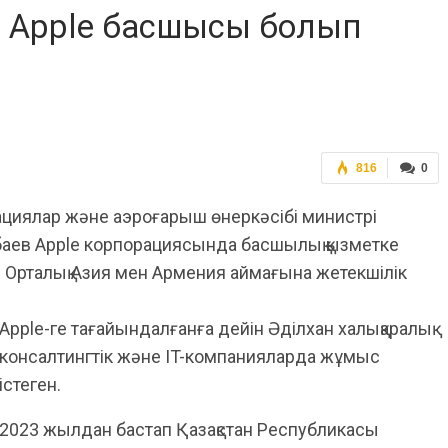
ті Apple басшысы болып
816
0
ациялар және аэроғарыш өнеркәсібі министрі
баев Apple корпорациясында басшылық қызметке
 Орталық Азия мен Армения аймағына жетекшілік
Apple-ге тағайындалғанға дейін Әділхан халықаралық
консалтингтік және IT-компанияларда жұмыс
істеген.
2023 жылдан бастап Қазақстан Республикасы