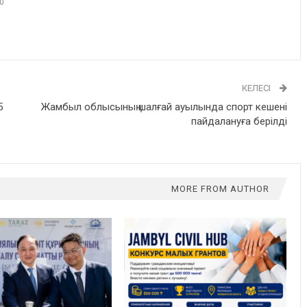
0
КЕЛЕСІ
5
Жамбыл облысының шалғай ауылында спорт кешені
пайдалануға берілді
MORE FROM AUTHOR