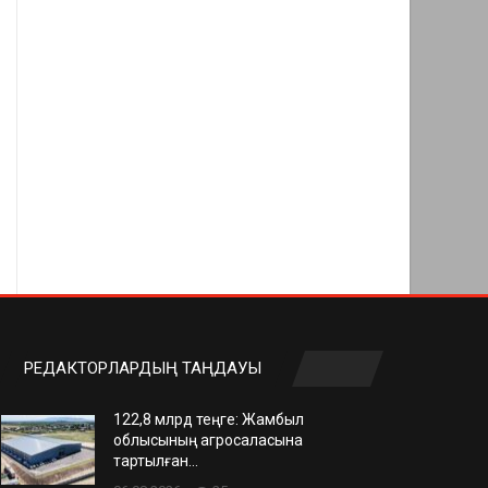
РЕДАКТОРЛАРДЫҢ ТАҢДАУЫ
122,8 млрд теңге: Жамбыл
облысының агросаласына
тартылған…