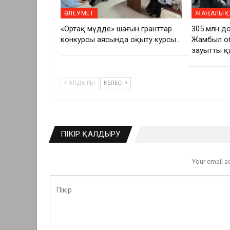
ӘЛЕУМЕТ
ЖАҢАЛЫҚ
«Ортақ мүдде» шағын гранттар
305 млн д
конкурсы аясында оқыту курсы…
Жамбыл об
зауыттың 
АЛДЫҢҒЫ
КЕЛЕСІ
ПІКІР ҚАЛДЫРУ
Your email a