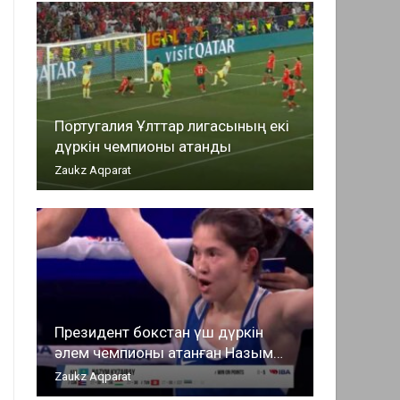
Португалия Ұлттар лигасының екі
дүркін чемпионы атанды
Zaukz Aqparat
Президент бокстан үш дүркін
әлем чемпионы атанған Назым…
Zaukz Aqparat