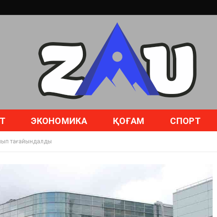
Т
ЭКОНОМИКА
ҚОҒАМ
СПОРТ
болып тағайындалды