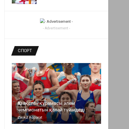
- Advertisement -
СПОРТ
Қазақстан құрамасы әлем
чемпионатын қалай түйіндеді
Zaukz Aqparat