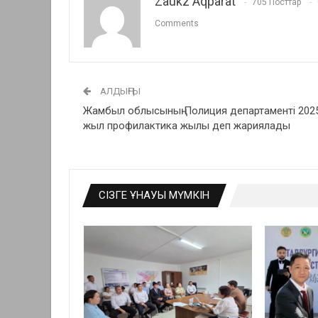
Zaukz Aqparat
705 Посттар
Comments
АЛДЫҢҒЫ
Жамбыл облысының Полиция департаменті 202
жыл профилактика жылы деп жариялады
СІЗГЕ ҰНАУЫ МҮМКІН