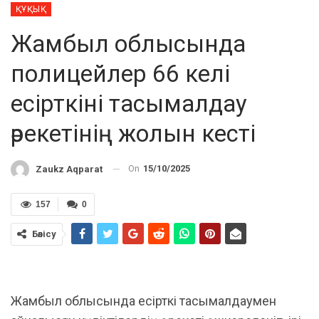
ҚҰҚЫҚ
Жамбыл облысында
полицейлер 66 келі
есірткіні тасымалдау
әрекетінің жолын кесті
On
15/10/2025
Zaukz Aqparat
157
0
Бөлісу
Жамбыл облысында есірткі тасымалдаумен