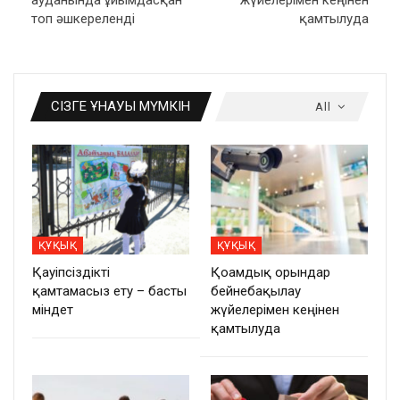
топ әшкереленді
қамтылуда
СІЗГЕ ҰНАУЫ МҮМКІН
All
ҚҰҚЫҚ
ҚҰҚЫҚ
Қауіпсіздікті
Қоғамдық орындар
қамтамасыз ету – басты
бейнебақылау
міндет
жүйелерімен кеңінен
қамтылуда