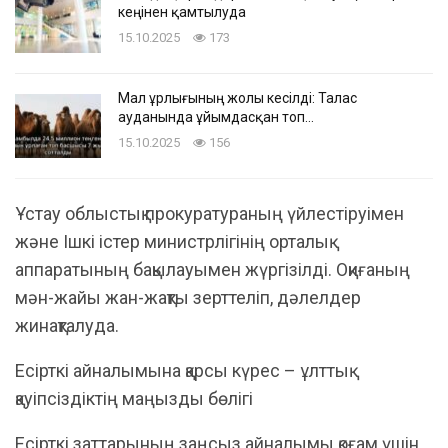
кеңінен қамтылуда
15.10.2025
173
Мал ұрлығының жолы кесілді: Талас
ауданында ұйымдасқан топ…
15.10.2025
156
Ұстау облыстық прокуратураның үйлестіруімен
және Ішкі істер министрлігінің орталық
аппаратының бақылауымен жүргізілді. Оқиғаның
мән-жайы жан-жақты зерттеліп, дәлелдер
жинақталуда.
Есірткі айналымына қарсы күрес – ұлттық
қауіпсіздіктің маңызды бөлігі
Есірткі заттарының заңсыз айналымы қоғам үшін