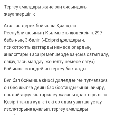
Тергеу амалдары және заң аясындағы
жауапкершілік
Аталған дерек бойынша Қазақстан
Республикасының Қылмыстық кодексінің 297-
бабының 3-бөлігі («Есірткі құралдарын,
психотроптық заттарды немесе олардың
аналогтарын аса ірі мөлшерде заңсыз сатып алу,
сақтау, тасымалдау, жөнелту немесе сату»)
бойынша сотқа дейінгі тергеу басталды.
Бұл бап бойынша кінәсі дәлелденген тұлғаларға
он бес жылға дейін бас бостандығынан айыру,
сондай-ақ мүлкін тәркілеу жазасы қарастырылған.
Қазіргі таңда күдікті екі ер адам уақытша ұстау
изоляторына қамалып, тергеу амалдары