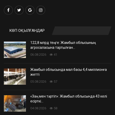
КӨП ОҚЫЛҒАНДАР
122,8 млрд теңге: Жамбыл облысының
агросаласына тартылған…
06.08.2026
41
Жамбыл облысында мал басы 4,4 миллионға
жетті
05.08.2026
57
«Заң мен тәртіп»: Жамбыл облысында 43 келі
есірткі…
04.08.2026
58