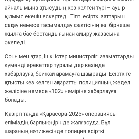
айналымына қатысудың кез келген түрі – ауыр
қылмыс екенін ескертеді. Тіпті есірткі заттарын
сақтау немесе тасымалдау фактісінің өзі бірнеше
жылға бас бостандығынан айыру жазасына
әкеледі.
Сонымен қатар, Ішкі істер министрлігі азаматтарды
күмәнді әрекеттер туралы дер кезінде
хабарлауға, бейжай қарамауға шақырады. Есірткіге
қатысты кез келген ақпаратты полицияның жедел
желісіне немесе «102» нөміріне хабарлауға
болады.
Қазіргі таңда «Қарасора-2025» операциясы
еліміздің барлық өңірінде жалғасуда. Бұл
шараның нәтижесінде полиция есірткі