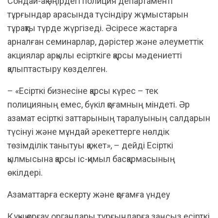
Сондай-ақ өңірдегі полиция департаменті
тұрғындар арасында түсіндіру жұмыстарын
тұрақты түрде жүргізеді. Әсіресе жастарға
арналған семинарлар, дәрістер және әлеуметтік
акциялар арқылы есірткіге қарсы мәдениетті
қалыптастыру көзделген.
– «Есірткі бизнесіне қарсы күрес – тек
полицияның емес, бүкіл қоғамның міндеті. Әр
азамат есірткі заттарының таралуының салдарын
түсінуі және мұндай әрекеттерге нөлдік
төзімділік танытуы қажет», – дейді Есірткі
қылмысына қарсы іс-қимыл басқармасының
өкілдері.
Азаматтарға ескерту және қоғамға үндеу
Құқық қорғау органдары тұрғындарға заңсыз есірткі