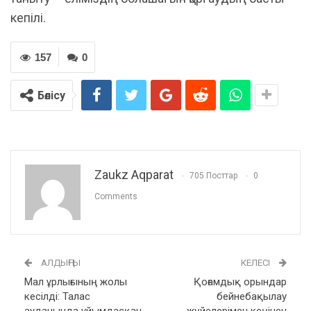
кепілі.
157
0
Бөлісу
Zaukz Aqparat
705 Посттар
0
Comments
АЛДЫҢҒЫ
КЕЛЕСІ
Мал ұрлығының жолы
Қоғамдық орындар
кесілді: Талас
бейнебақылау
ауданында ұйымдасқан
жүйелерімен кеңінен