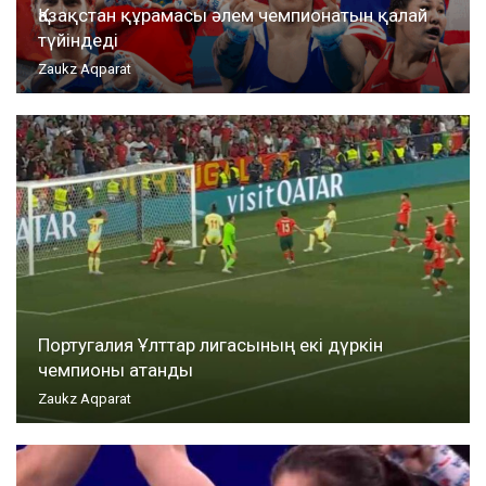
Қазақстан құрамасы әлем чемпионатын қалай
түйіндеді
Zaukz Aqparat
Португалия Ұлттар лигасының екі дүркін
чемпионы атанды
Zaukz Aqparat