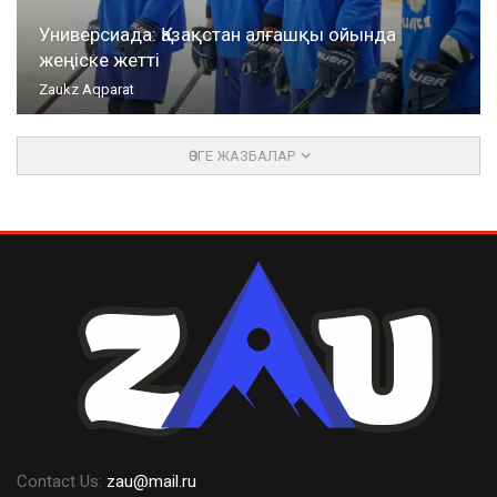
Универсиада: Қазақстан алғашқы ойында
жеңіске жетті
Zaukz Aqparat
ӨЗГЕ ЖАЗБАЛАР
Contact Us:
zau@mail.ru