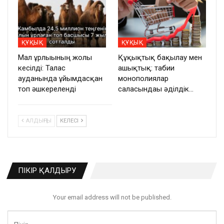
ҚҰҚЫҚ
ҚҰҚЫҚ
Мал ұрлығының жолы
Құқықтық бақылау мен
кесілді: Талас
ашықтық: табиғи
ауданында ұйымдасқан
монополиялар
топ әшкереленді
саласындағы әділдік…
АЛДЫҢҒЫ
КЕЛЕСІ
ПІКІР ҚАЛДЫРУ
Your email address will not be published.