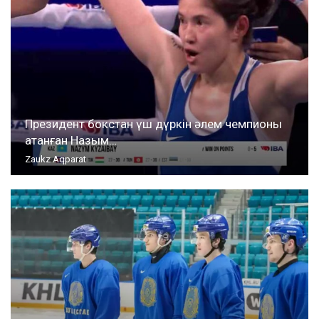
Президент бокстан үш дүркін әлем чемпионы
атанған Назым…
Zaukz Aqparat