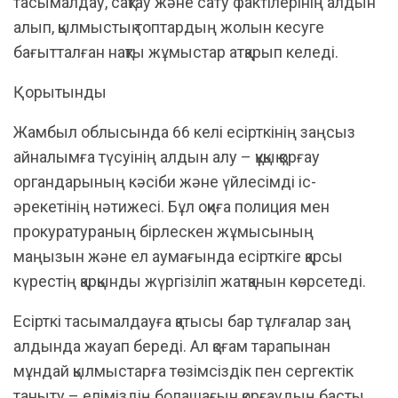
тасымалдау, сақтау және сату фактілерінің алдын
алып, қылмыстық топтардың жолын кесуге
бағытталған нақты жұмыстар атқарып келеді.
Қорытынды
Жамбыл облысында 66 келі есірткінің заңсыз
айналымға түсуінің алдын алу – құқық қорғау
органдарының кәсіби және үйлесімді іс-
әрекетінің нәтижесі. Бұл оқиға полиция мен
прокуратураның бірлескен жұмысының
маңызын және ел аумағында есірткіге қарсы
күрестің қарқынды жүргізіліп жатқанын көрсетеді.
Есірткі тасымалдауға қатысы бар тұлғалар заң
алдында жауап береді. Ал қоғам тарапынан
мұндай қылмыстарға төзімсіздік пен сергектік
таныту – еліміздің болашағын қорғаудың басты