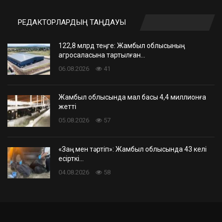
РЕДАКТОРЛАРДЫҢ ТАҢДАУЫ
122,8 млрд теңге: Жамбыл облысының
агросаласына тартылған…
06.08.2026
41
Жамбыл облысында мал басы 4,4 миллионға
жетті
05.08.2026
57
«Заң мен тәртіп»: Жамбыл облысында 43 келі
есірткі…
04.08.2026
58