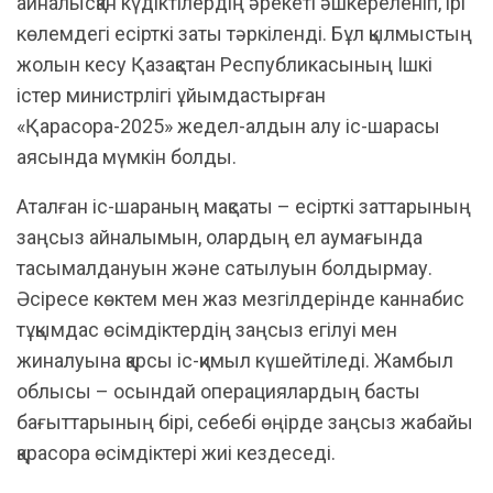
айналысқан күдіктілердің әрекеті әшкереленіп, ірі
көлемдегі есірткі заты тәркіленді. Бұл қылмыстың
жолын кесу Қазақстан Республикасының Ішкі
істер министрлігі ұйымдастырған
«Қарасора-2025» жедел-алдын алу іс-шарасы
аясында мүмкін болды.
Аталған іс-шараның мақсаты – есірткі заттарының
заңсыз айналымын, олардың ел аумағында
тасымалдануын және сатылуын болдырмау.
Әсіресе көктем мен жаз мезгілдерінде каннабис
тұқымдас өсімдіктердің заңсыз егілуі мен
жиналуына қарсы іс-қимыл күшейтіледі. Жамбыл
облысы – осындай операциялардың басты
бағыттарының бірі, себебі өңірде заңсыз жабайы
қарасора өсімдіктері жиі кездеседі.