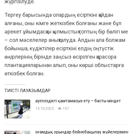
жүргізілуде.
Тергеу барысында олардың есірткіні қайдан
алғаны, оны кімге жеткізбек болғаны және бұл
әрекет ұйымдасқан қылмыстық топтың бір бөлігі ме
– сол мәселелер анықталуда. Алдын ала болжам
бойынша, күдіктілер есірткіні елдің оңтүстік
өңірлерінің бірінде заңсыз өсірілген қарасора
плантацияларынан алып, оны көрші облыстарға
өткізбек болған.
ТИІСТІ ЛАУАЗЫМДАР
Қауіпсіздікті қамтамасыз ету – басты міндет
15.10.2025
157
Қоғамдық орындар бейнебақылау жүйелерімен