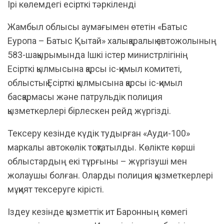
Ірі көлемдегі есірткі тәркіленді
Жамбыл облысы аумағымен өтетін «Батыс
Еуропа – Батыс Қытай» халықаралық автожолының
583-шақырымында Ішкі істер министрлігінің
Есірткі қылмысына қарсы іс-қимыл комитеті,
облыстық Есірткі қылмысына қарсы іс-қимыл
басқармасы және патрульдік полиция
қызметкерлері бірлескен рейд жүргізді.
Тексеру кезінде күдік тудырған «Ауди-100»
маркалы автокөлік тоқтатылды. Көлікте көрші
облыстардың екі тұрғыны – жүргізуші мен
жолаушы болған. Оларды полиция қызметкерлері
мұқият тексеруге кірісті.
Іздеу кезінде қызметтік ит Баронның көмегі