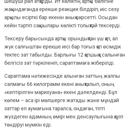
шешуші рөл атқарды. Ит көліктің артқы бөлігіне
жақындағанда ерекше реакция білдіріп, иіс сезу
арқылы есірткі бар екенін анық көрсетті. Осыдан
кейін тәртіп сақшылары көлікті толықтай тексерді.
Тексеру барысында артқы орындықтан үш қап, ал
жүк салғыштан ерекше иісі бар тоғыз қап өсімдік
тектес зат табылды. Барлығы 12 қапшыққа салынған
белгісіз зат тәркіленіп, сараптамаға жіберілді.
Сараптама нәтижесінде алынған заттың жалпы
салмағы 66 килограмм екені анықталып, оның
«кептірілген марихуана» екені дәлелденді. Бұл
көлем – аса ірі мөлшерге жатады және мұндай
заттар ел аумағына таралса, ондаған, тіпті
жүздеген адамның өмірі мен денсаулығына қауіп
төндіруі мүмкін еді.