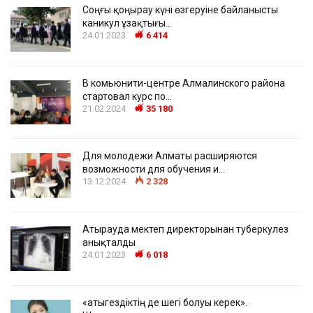
Соңғы қоңырау күні өзгеруіне байланысты
каникул ұзақтығы…
24.01.2023
6 414
В комьюнити-центре Алмалинского района
стартовал курс по…
21.02.2024
35 180
Для молодежи Алматы расширяются
возможности для обучения и…
13.12.2024
2 328
Атырауда мектеп директорынан туберкулез
анықталды
24.01.2023
6 018
«Қатыгездіктің де шегі болуы керек».