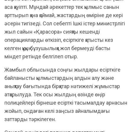
аса қауіпті. Мұндай әрекеттер тек қылмыс санын
арттырып қана қоймай, жастардың өміріне де кері
әсерін тигізеді. Сол себепті Ішкі істер министрлігі
жыл сайын «Қарасора» сияқты кешенді
операцияларды өткізіп, есірткіге қатысты кез
келген құқық бұзушылыққа жол бермеуді басты
міндет ретінде белгілеп отыр.
Жамбыл облысында соңғы жылдары есірткіге
байланысты қылмыстардың алдын алу және
анықтау бағытында бірқатар нәтижелі жұмыстар
атқарылуда. Тек осы жылдың өзінде өңір
полицейлері бірнеше есірткі тасымалдау арнасын
жойып, ондаған келі заңсыз айналымдағы
заттарды тәркілеген.