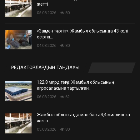
жетті
05.08.2026
80
«Заң мен тәртіп»: Жамбыл облысында 43 келі
есірткі…
04.08.2026
80
РЕДАКТОРЛАРДЫҢ ТАҢДАУЫ
122,8 млрд теңге: Жамбыл облысының
агросаласына тартылған…
06.08.2026
62
Жамбыл облысында мал басы 4,4 миллионға
жетті
05.08.2026
80