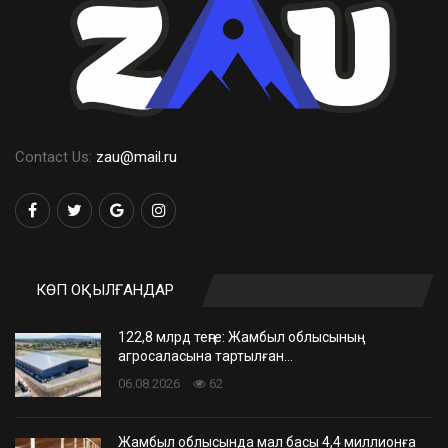
Contact Us:
zau@mail.ru
КӨП ОҚЫЛҒАНДАР
122,8 млрд теңге: Жамбыл облысының
агросаласына тартылған…
06.08.2026
62
Жамбыл облысында мал басы 4,4 миллионға