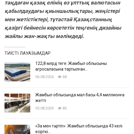
таңдаған қазақ елінің өз ұлттық валютасын
қабылдаудағы қиыншылықтары, жеңістері
мен жетістіктері, тұтастай Қазақстанның
қазіргі бейнесін көрсететін теңгенің дизайны
жайлы жан-жақты мәлімдеді.
ТИІСТІ ЛАУАЗЫМДАР
122,8 млрд теңге: Жамбыл облысының
агросаласына тартылған…
06.08.2026
68
Жамбыл облысында мал басы 4,4 миллионға
жетті
05.08.2026
83
«Заң мен тәртіп»: Жамбыл облысында 43 келі
есірткі…