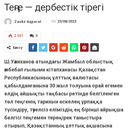
Теңге — дербестік тірегі
On
23/08/2023
Zaukz Aqparat
2 107
0
Бөлісу
Ш.Уәлиханов атындағы Жамбыл облыстық
әмбебап ғылыми кітапханасы Қазақстан
Республикасының ұлттық валютасы
қабылданғанына 30 жыл толуына орай егемен
елдің айшықты таңбасы ретінде белгіленген
төл теңгенің тарихын өскелең ұрпаққа
түсіндіру, тәуелсіз еліміздің ең бірінші айрықша
белгісі теңгемен тереңірек таныстыра
отырып, Қазақстанның ұлттық ақшасына