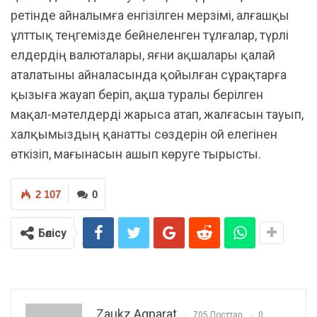
ретінде айналымға енгізілген мерзімі, алғашқы
ұлттық теңгемізде бейнеленген тұлғалар, түрлі
елдердің валюталары, яғни ақшалары қалай
аталатыны айналасында қойылған сұрақтарға
қызыға жауап беріп, ақша туралы берілген
мақал-мәтелдерді жарыса атап, жалғасын тауып,
халқымыздың қанатты сөздерін ой елегінен
өткізіп, мағынасын ашып көруге тырысты.
2 107
0
Бөлісу
Zaukz Aqparat
705 Посттар
0