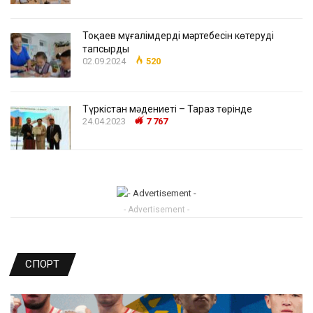
Тоқаев мұғалімдердің мәртебесін көтеруді
тапсырды
02.09.2024
520
Түркістан мәдениеті – Тараз төрінде
24.04.2023
7 767
- Advertisement -
СПОРТ