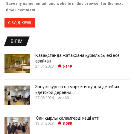
Save my name, email, and website in this browser for the next
time I comment.
БІЛІМ
Қазақстанда жатақхана құрылысы екі есе
азайған
24.01.2023
6 149
Запуск курсов по маркетингу для детей из
«детской деревни…
27.08.2024
460
Сан қырлы қаламгердің кеші өтті
13.04.2023
8 088