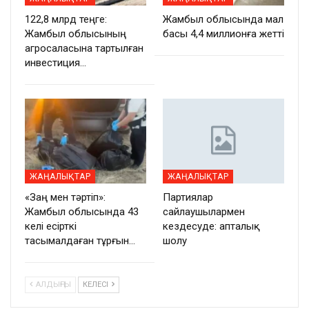
122,8 млрд теңге:
Жамбыл облысында мал
Жамбыл облысының
басы 4,4 миллионға жетті
агросаласына тартылған
инвестиция…
ЖАҢАЛЫҚТАР
ЖАҢАЛЫҚТАР
«Заң мен тәртіп»:
Партиялар
Жамбыл облысында 43
сайлаушылармен
келі есірткі
кездесуде: апталық
тасымалдаған тұрғын…
шолу
АЛДЫҢҒЫ
КЕЛЕСІ