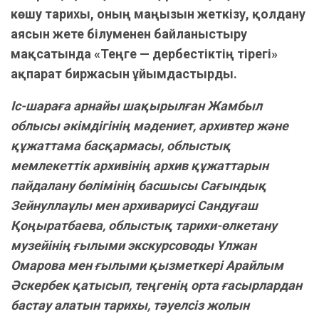
көшу тарихы, оның маңызын жеткізу, қолдану
аясын жете білуменен байланыстыру
мақсатында «Теңге — дербестіктің тірегі»
ақпарат биржасын ұйымдастырды.
Іс-шараға арнайы шақырылған Жамбыл
облысы әкімдігінің мәдениет, архивтер және
құжаттама басқармасы, облыстық
мемлекеттік архивінің архив құжаттарын
пайдалану бөлімінің басшысы Сағындық
Зейнуллаұлы мен архивариусі Сандуғаш
Қоңыратбаева, облыстық тарихи-өлкетану
музейінің ғылыми экскурсоводы Ұлжан
Омарова мен ғылыми қызметкері Арайлым
Әскербек қатысып, теңгенің орта ғасырлардан
бастау алатын тарихы, тәуелсіз жолын