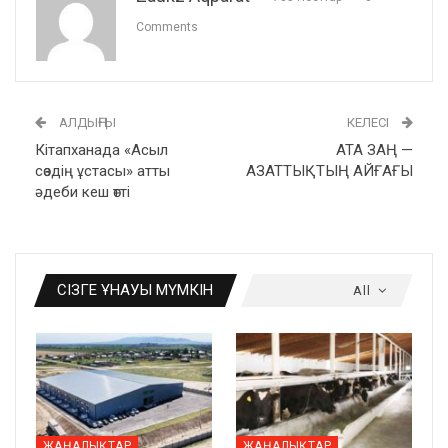
Comments
АЛДЫҢҒЫ
КЕЛЕСІ
Кітапханада «Асыл
АТА ЗАҢ —
сөздің ұстасы» атты
АЗАТТЫҚТЫҢ АЙҒАҒЫ
әдеби кеш өтті
СІЗГЕ ҰНАУЫ МҮМКІН
All
ЖАҢАЛЫҚТАР
ЖАҢАЛЫҚТАР