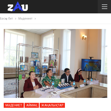
Басқы бет
Мәдениет
МӘДЕНИЕТ
АЙМАҚ
ЖАҢАЛЫҚТАР