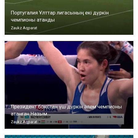
Португалия Ұлттар лигасының екі дүркін
чемпионы атанды
Zaukz Aqparat
Президент бокстан үш дүркін әлем чемпионы
атанған Назым…
Zaukz Aqparat