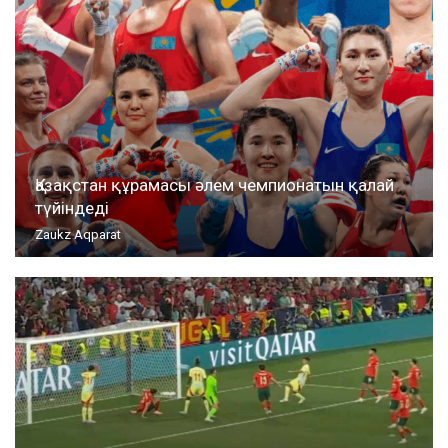
Қазақстан құрамасы әлем чемпионатын қалай
түйіндеді
Zaukz Aqparat