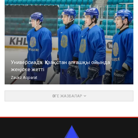
Универсиада: Қазақстан алғашқы ойында
жеңіске жетті
Zaukz Aqparat
ӨЗГЕ ЖАЗБАЛАР