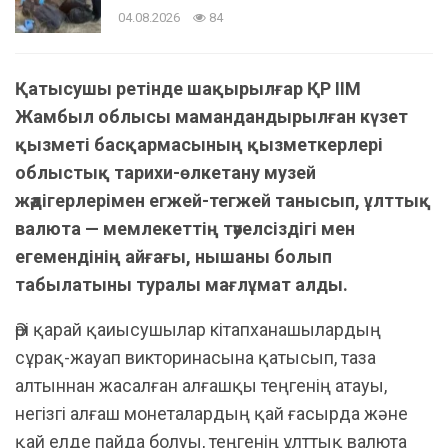
04.08.2026
84
Қатысушы ретінде шақырылғар ҚР ІІМ
Жамбыл облысы мамандандырылған күзет
қызметі басқармасының қызметкерлері
облыстық тарихи-өлкетану музей
жәдігерлерімен егжей-тегжей танысып, ұлттық
валюта — мемлекеттің тәуелсіздігі мен
егемендінің айғағы, нышаны болып
табылатыны туралы мағлұмат алды.
Әрі қарай қаиысушылар кітапханашылардың
сұрақ-жауап викторинасына қатысып, таза
алтыннан жасалған алғашқы теңгенің атауы,
негізгі алғаш монеталардың қай ғасырда және
қай елде пайда болуы, теңгенің ұлттық валюта