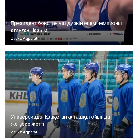
Президент бокстан үш дүркін әлем чемпионы
атанған Назым…
Zaukz Aqparat
Универсиада: Қазақстан алғашқы ойында
жеңіске жетті
Zaukz Aqparat