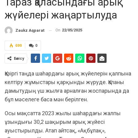
Тараз қаласындағы арық
жүйелері жаңартылуда
On
22/05/2025
Zaukz Aqparat
699
0
Бөлісу
Қазіргі таңда шаһардағы арық жүйелерін қалпына
келтіру жұмыстары қарқынды жүруде. Қаланы
дамытудың үш жылға арналған жоспарында да
бұл мәселеге баса мән берілген.
Осы мақсатта 2023 жылы шаһардағы жалпы
ұзындығы 30,2 шақырым арық жүйесі
ауыстырылды. Атап айтсақ, «Ақбұлақ»,