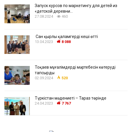
Запуск курсов по маркетингу для детей из
«детской деревни…
27.08.2024
460
Сан қырлы қаламгердің кеші өтті
13.04.2023
8 088
Тоқаев мұғалімдердің мәртебесін көтеруді
тапсырды
02.09.2024
520
Түркістан мәдениеті – Тараз төрінде
24.04.2023
7 767