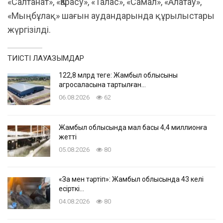
«Салтанат», «Қарасу», «Талас», «Самал», «Алатау»,
«Мыңбұлақ» шағын аудандарында құрылыстары
жүргізілді.
ТИІСТІ ЛАУАЗЫМДАР
122,8 млрд теңге: Жамбыл облысының
агросаласына тартылған…
06.08.2026
62
Жамбыл облысында мал басы 4,4 миллионға
жетті
05.08.2026
80
«Заң мен тәртіп»: Жамбыл облысында 43 келі
есірткі…
04.08.2026
80