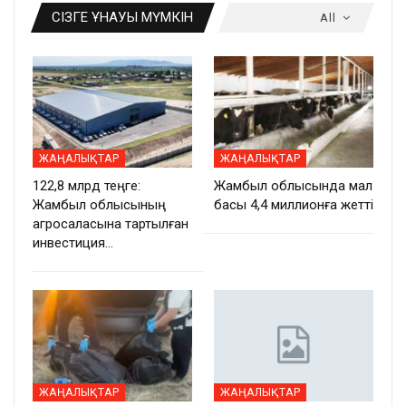
СІЗГЕ ҰНАУЫ МҮМКІН
All
ЖАҢАЛЫҚТАР
ЖАҢАЛЫҚТАР
122,8 млрд теңге:
Жамбыл облысында мал
Жамбыл облысының
басы 4,4 миллионға жетті
агросаласына тартылған
инвестиция…
ЖАҢАЛЫҚТАР
ЖАҢАЛЫҚТАР