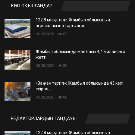
КӨП ОҚЫЛҒАНДАР
122,8 млрд теңге: Жамбыл облысының
агросаласына тартылған…
06.08.2026
62
Жамбыл облысында мал басы 4,4 миллионға
жетті
05.08.2026
80
«Заң мен тәртіп»: Жамбыл облысында 43 келі
есірткі…
04.08.2026
80
РЕДАКТОРЛАРДЫҢ ТАҢДАУЫ
122,8 млрд теңге: Жамбыл облысының