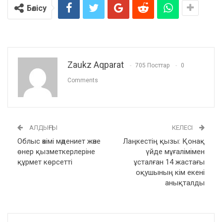
Бөлісу
Zaukz Aqparat
705 Посттар
0
Comments
АЛДЫҢҒЫ
КЕЛЕСІ
Облыс әкімі мәдениет және
Лаңкестің қызы: Қонақ
өнер қызметкерлеріне
үйде мұғалімімен
құрмет көрсетті
ұсталған 14 жастағы
оқушының кім екені
анықталды