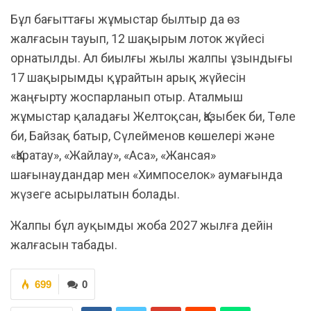
Бұл бағыттағы жұмыстар былтыр да өз
жалғасын тауып, 12 шақырым лоток жүйесі
орнатылды. Ал биылғы жылы жалпы ұзындығы
17 шақырымды құрайтын арық жүйесін
жаңғырту жоспарланып отыр. Аталмыш
жұмыстар қаладағы Желтоқсан, Қазыбек би, Төле
би, Байзақ батыр, Сүлейменов көшелері және
«Қаратау», «Жайлау», «Аса», «Жансая»
шағынаудандар мен «Химпоселок» аумағында
жүзеге асырылатын болады.
Жалпы бұл ауқымды жоба 2027 жылға дейін
жалғасын табады.
699
0