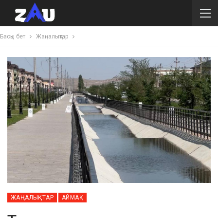
Басқы бет
Жаңалықтар
ЖАҢАЛЫҚТАР
АЙМАҚ