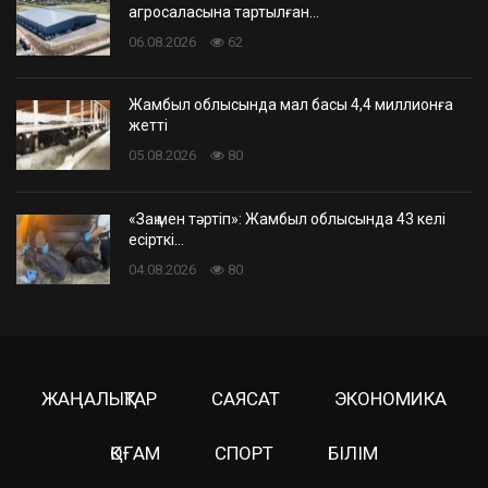
агросаласына тартылған…
06.08.2026
62
Жамбыл облысында мал басы 4,4 миллионға
жетті
05.08.2026
80
«Заң мен тәртіп»: Жамбыл облысында 43 келі
есірткі…
04.08.2026
80
ЖАҢАЛЫҚТАР
САЯСАТ
ЭКОНОМИКА
ҚОҒАМ
СПОРТ
БІЛІМ