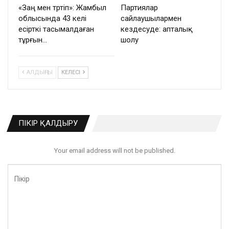
«Заң мен тәртіп»: Жамбыл
Партиялар
облысында 43 келі
сайлаушылармен
есірткі тасымалдаған
кездесуде: апталық
тұрғын…
шолу
АЛДЫҢҒЫ
КЕЛЕСІ
ПІКІР ҚАЛДЫРУ
Your email address will not be published.