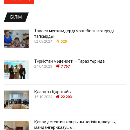
БІЛІМ
Тоқаев мұғалімдердің мәртебесін көтеруді
тапсырды
02.09.2024
520
Түркістан мәдениеті – Тараз төрінде
24.04.2023
7 767
Қазақтың Қаратайы
15.10.2024
22 203
Қазақ детектив жанрының негізін қалаушы,
майдангер-жазушы…