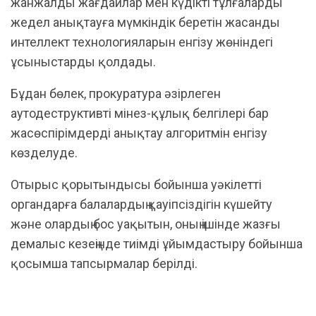
жанжалды жағдайлар мен күдікті тұлғаларды
жедел анықтауға мүмкіндік беретін жасанды
интеллект технологияларын енгізу жөніндегі
ұсыныстарды қолдады.
Бұдан бөлек, прокуратура әзірлеген
аутодеструктивті мінез-құлық белгілері бар
жасөспірімдерді анықтау алгоритмін енгізу
көзделуде.
Отырыс қорытындысы бойынша уәкілетті
органдарға балалардың қауіпсіздігін күшейту
және олардың бос уақытын, оның ішінде жазғы
демалыс кезеңінде тиімді ұйымдастыру бойынша
қосымша тапсырмалар берілді.