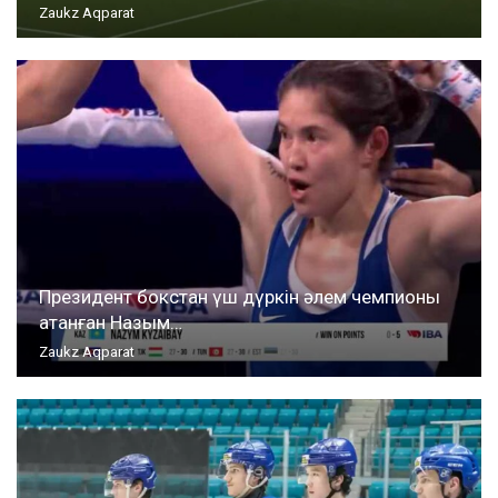
Zaukz Aqparat
Президент бокстан үш дүркін әлем чемпионы
атанған Назым…
Zaukz Aqparat