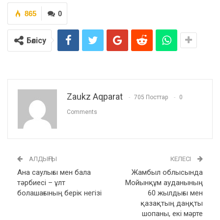
865
0
Бөлісу
Zaukz Aqparat
705 Посттар
0
Comments
АЛДЫҢҒЫ
КЕЛЕСІ
Ана саулығы мен бала
Жамбыл облысында
тәрбиесі – ұлт
Мойынқұм ауданының
болашағының берік негізі
60 жылдығы мен
қазақтың даңқты
шопаны, екі мәрте