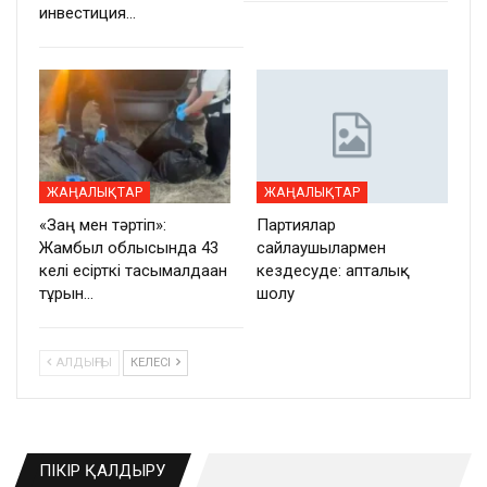
инвестиция…
ЖАҢАЛЫҚТАР
ЖАҢАЛЫҚТАР
«Заң мен тәртіп»:
Партиялар
Жамбыл облысында 43
сайлаушылармен
келі есірткі тасымалдаған
кездесуде: апталық
тұрғын…
шолу
АЛДЫҢҒЫ
КЕЛЕСІ
ПІКІР ҚАЛДЫРУ