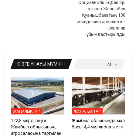
Социалистік Еңбек Ері
атанған Жазылбек
Қуанышбаевтың 130
жылдығына арналған іс-
шаралар
ұйымдастырылды
СІЗГЕ ҰНАУЫ МҮМКІН
All
ЖАҢАЛЫҚТАР
ЖАҢАЛЫҚТАР
122,8 млрд теңге:
Жамбыл облысында мал
Жамбыл облысының
басы 4,4 миллионға жетті
агросаласына тартылған