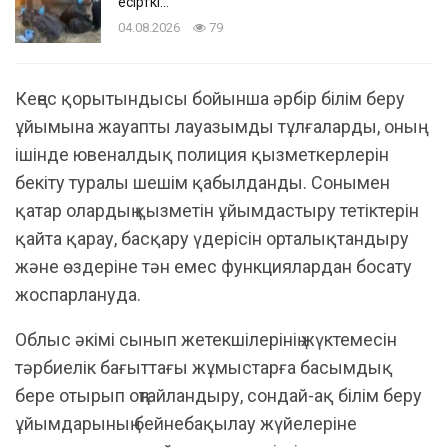
есірткі…
04.08.2026
79
Кеңес қорытындысы бойынша әрбір білім беру
ұйымына жауапты лауазымды тұлғаларды, оның
ішінде ювеналдық полиция қызметкерлерін
бекіту туралы шешім қабылданды. Сонымен
қатар олардың қызметін ұйымдастыру тетіктерін
қайта қарау, басқару үдерісін орталықтандыру
және өздеріне тән емес функциялардан босату
жоспарлануда.
Облыс әкімі сынып жетекшілерінің жүктемесін
тәрбиелік бағыттағы жұмыстарға басымдық
бере отырып оңтайландыру, сондай-ақ білім беру
ұйымдарының бейнебақылау жүйелеріне