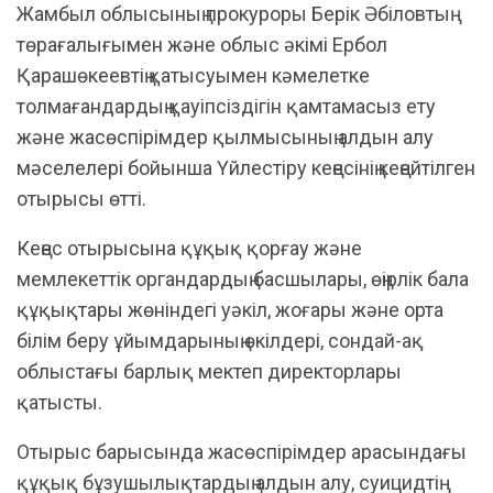
Жамбыл облысының прокуроры Берік Әбіловтың
төрағалығымен және облыс әкімі Ербол
Қарашөкеевтің қатысуымен кәмелетке
толмағандардың қауіпсіздігін қамтамасыз ету
және жасөспірімдер қылмысының алдын алу
мәселелері бойынша Үйлестіру кеңесінің кеңейтілген
отырысы өтті.
Кеңес отырысына құқық қорғау және
мемлекеттік органдардың басшылары, өңірлік бала
құқықтары жөніндегі уәкіл, жоғары және орта
білім беру ұйымдарының өкілдері, сондай-ақ
облыстағы барлық мектеп директорлары
қатысты.
Отырыс барысында жасөспірімдер арасындағы
құқық бұзушылықтардың алдын алу, суицидтің