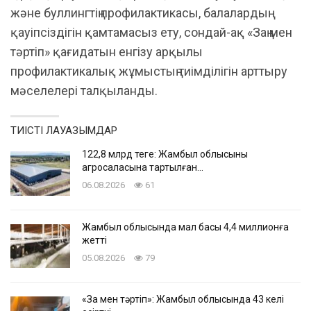
және буллингтің профилактикасы, балалардың
қауіпсіздігін қамтамасыз ету, сондай-ақ «Заң мен
тәртіп» қағидатын енгізу арқылы
профилактикалық жұмыстың тиімділігін арттыру
мәселелері талқыланды.
ТИІСТІ ЛАУАЗЫМДАР
122,8 млрд теңге: Жамбыл облысының
агросаласына тартылған…
06.08.2026
61
Жамбыл облысында мал басы 4,4 миллионға
жетті
05.08.2026
79
«Заң мен тәртіп»: Жамбыл облысында 43 келі