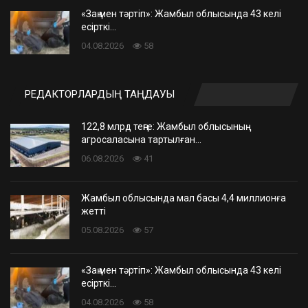
«Заң мен тәртіп»: Жамбыл облысында 43 келі
есірткі…
04.08.2026
58
РЕДАКТОРЛАРДЫҢ ТАҢДАУЫ
122,8 млрд теңге: Жамбыл облысының
агросаласына тартылған…
06.08.2026
41
Жамбыл облысында мал басы 4,4 миллионға
жетті
05.08.2026
57
«Заң мен тәртіп»: Жамбыл облысында 43 келі
есірткі…
04.08.2026
58