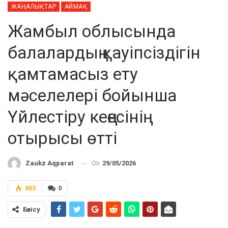
ЖАҢАЛЫҚТАР
АЙМАҚ
Жамбыл облысында
балалардың қауіпсіздігін
қамтамасыз ету
мәселелері бойынша
Үйлестіру кеңесінің
отырысы өтті
On
29/05/2026
Zaukz Aqparat
865
0
Бөлісу