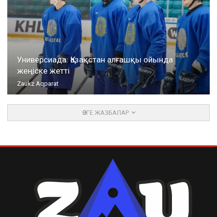
Универсиада: Қазақстан алғашқы ойында
жеңіске жетті
Zaukz Aqparat
ӨЗГЕ ЖАЗБАЛАР