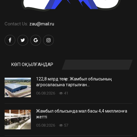
Contact Us:
zau@mail.ru
КӨП ОҚЫЛҒАНДАР
122,8 млрд теңге: Жамбыл облысының
агросаласына тартылған…
06.08.2026
41
Жамбыл облысында мал басы 4,4 миллионға
жетті
05.08.2026
57