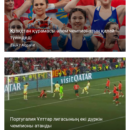
Қазақстан құрамасы әлем чемпионатын қалай
түйіндеді
Zaukz Aqparat
Португалия Ұлттар лигасының екі дүркін
чемпионы атанды