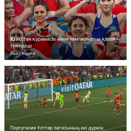
Қазақстан құрамасы әлем чемпионатын қалай
түйіндеді
Zaukz Aqparat
Португалия Ұлттар лигасының екі дүркін