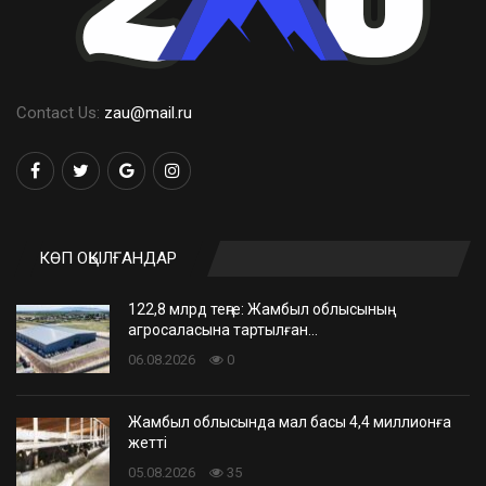
Contact Us:
zau@mail.ru
КӨП ОҚЫЛҒАНДАР
122,8 млрд теңге: Жамбыл облысының
агросаласына тартылған…
06.08.2026
0
Жамбыл облысында мал басы 4,4 миллионға
жетті
05.08.2026
35