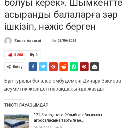
болуы керек». Шымкентте
асыранды балаларға зәр
ішкізіп, нәжіс берген
On
03/06/2024
Zaukz Aqparat
9 298
0
Бөлісу
Бұл туралы балалар омбудсмені Динара Закиева
әлеуметтік желідегі парақшасында жазды
ТИІСТІ ЛАУАЗЫМДАР
122,8 млрд теңге: Жамбыл облысының
агросаласына тартылған…
06.08.2026
9