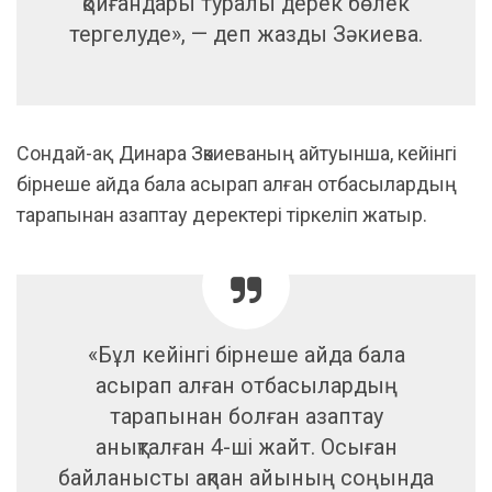
қойғандары туралы дерек бөлек
тергелуде», — деп жазды Зәкиева.
Сондай-ақ Динара Зәкиеваның айтуынша, кейінгі
бірнеше айда бала асырап алған отбасылардың
тарапынан азаптау деректері тіркеліп жатыр.
«Бұл кейінгі бірнеше айда бала
асырап алған отбасылардың
тарапынан болған азаптау
анықталған 4-ші жайт. Осыған
байланысты ақпан айының соңында