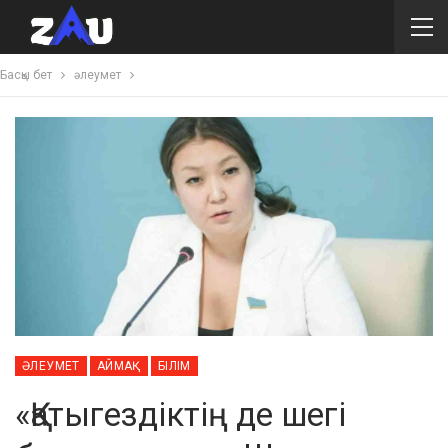
Басқы бет
әлеумет
ӘЛЕУМЕТ
АЙМАҚ
БІЛІМ
«Қатыгездіктің де шегі