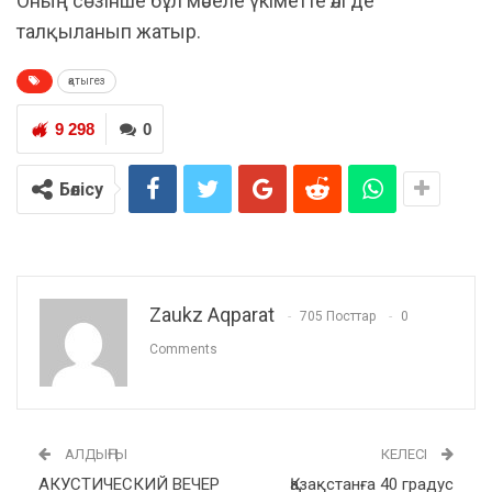
Оның сөзінше бұл мәселе үкіметте әлі де
талқыланып жатыр.
қатыгез
9 298
0
Бөлісу
Zaukz Aqparat
705 Посттар
0
Comments
АЛДЫҢҒЫ
КЕЛЕСІ
АКУСТИЧЕСКИЙ ВЕЧЕР
Қазақстанға 40 градус