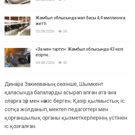
Жамбыл облысында мал басы 4,4 миллионға
жетті
05.08.2026
36
«Заң мен тәртіп»: Жамбыл облысында 43 келі
есірткі…
04.08.2026
42
Динара Закиеваның сөзінше, Шымкент
қаласында балаларды асырап алған ата-ана
оларға зәр мен нәжіс берген. Қазір қылмыстық іс
сотқа жолданып, мектеп педагогтері мен
қорғаншылық органы қызметкерлерінің үстінен
іс қозғалған.