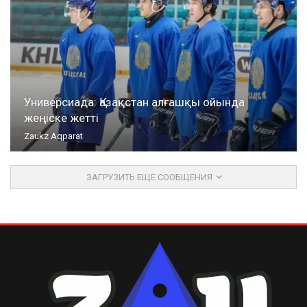
Универсиада: Қазақстан алғашқы ойында
жеңіске жетті
Zaukz Aqparat
ЗАГРУЗИТЬ ЕЩЕ СООБЩЕНИЯ