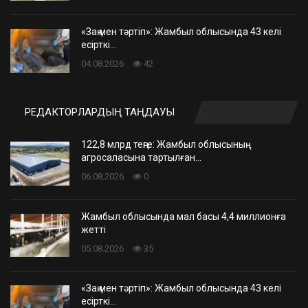
«Заң мен тәртіп»: Жамбыл облысында 43 келі
есірткі…
04.08.2026
42
РЕДАКТОРЛАРДЫҢ ТАҢДАУЫ
122,8 млрд теңге: Жамбыл облысының
агросаласына тартылған…
06.08.2026
0
Жамбыл облысында мал басы 4,4 миллионға
жетті
05.08.2026
35
«Заң мен тәртіп»: Жамбыл облысында 43 келі
есірткі…