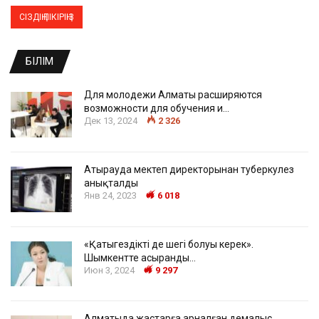
БІЛІМ
Для молодежи Алматы расширяются
возможности для обучения и…
Дек 13, 2024
2 326
Атырауда мектеп директорынан туберкулез
анықталды
Янв 24, 2023
6 018
«Қатыгездіктің де шегі болуы керек».
Шымкентте асыранды…
Июн 3, 2024
9 297
Алматыда жастарға арналған демалыс