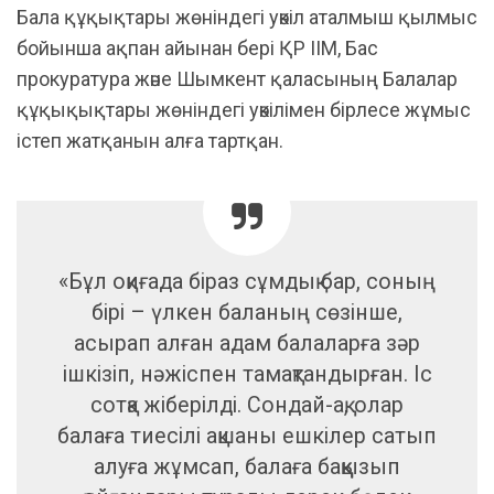
Бала құқықтары жөніндегі уәкіл аталмыш қылмыс
бойынша ақпан айынан бері ҚР ІІМ, Бас
прокуратура және Шымкент қаласының Балалар
құқықықтары жөніндегі уәкілімен бірлесе жұмыс
істеп жатқанын алға тартқан.
«Бұл оқиғада біраз сұмдық бар, соның
бірі – үлкен баланың сөзінше,
асырап алған адам балаларға зәр
ішкізіп, нәжіспен тамақтандырған. Іс
сотқа жіберілді. Сондай-ақ, олар
балаға тиесілі ақшаны ешкілер сатып
алуға жұмсап, балаға баққызып