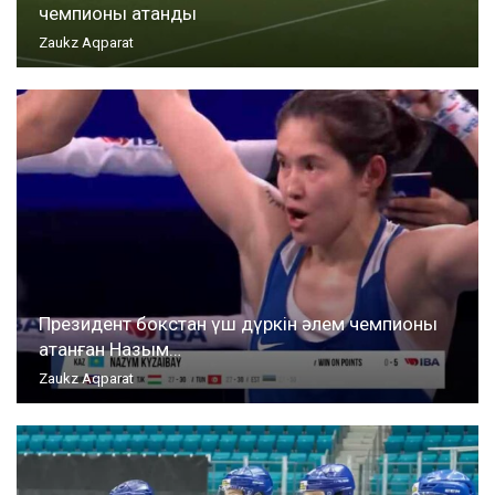
чемпионы атанды
Zaukz Aqparat
Президент бокстан үш дүркін әлем чемпионы
атанған Назым…
Zaukz Aqparat