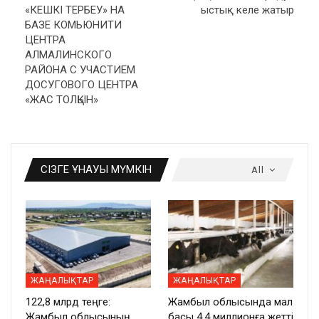
«КЕШКІ ТЕРБЕУ» НА
ыстық келе жатыр
БАЗЕ КОМЬЮНИТИ
ЦЕНТРА
АЛМАЛИНСКОГО
РАЙОНА С УЧАСТИЕМ
ДОСУГОВОГО ЦЕНТРА
«ЖАС ТОЛҚЫН»
СІЗГЕ ҰНАУЫ МҮМКІН
All
ЖАҢАЛЫҚТАР
ЖАҢАЛЫҚТАР
122,8 млрд теңге:
Жамбыл облысында мал
Жамбыл облысының
басы 4,4 миллионға жетті