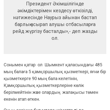
Президент Әкімшілігінде
әкімдіктерімен кездесу өткізілді,
нәтижесінде Наурыз айынан бастап
барлық асырап алушы отбасыларға
рейд жүргізу басталды»,- деп жазды
ол.
Сонымен қатар ол Шымкент қаласындағы 485
мың балаға 5 қамқоршылық қызметкері, яғни бір
қызметкерге 90 мың бала келетінін,
Қамқоршылық қызметкерлеріне көлік
берілмейтінін және олардың жалақысы төмен
екенін атап өткен.