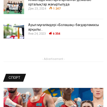
орталықтар жаңғыртылуда
Дек 23, 2024
1 247
Ауыл мұғалімдері «Болашақ» бағдарламасы
арқылы…
Янв 24, 2023
6 354
- Advertisement -
СПОРТ