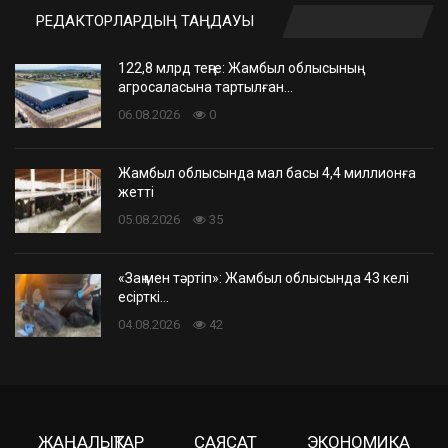
РЕДАКТОРЛАРДЫҢ ТАҢДАУЫ
122,8 млрд теңге: Жамбыл облысының
агросаласына тартылған…
06.08.2026
0
Жамбыл облысында мал басы 4,4 миллионға
жетті
05.08.2026
35
«Заң мен тәртіп»: Жамбыл облысында 43 келі
есірткі…
04.08.2026
42
ЖАҢАЛЫҚТАР
САЯСАТ
ЭКОНОМИКА