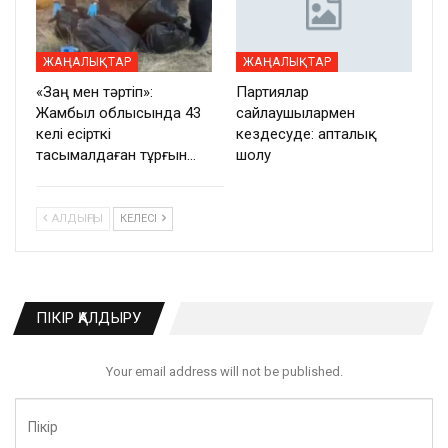
ЖАҢАЛЫҚТАР
ЖАҢАЛЫҚТАР
«Заң мен тәртіп»:
Партиялар
Жамбыл облысында 43
сайлаушылармен
келі есірткі
кездесуде: апталық
тасымалдаған тұрғын…
шолу
АЛДЫҢҒЫ
КЕЛЕСІ
ПІКІР ҚАЛДЫРУ
Your email address will not be published.