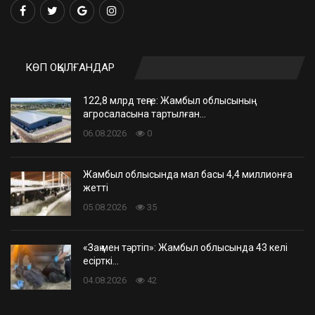
КӨП ОҚЫЛҒАНДАР
122,8 млрд теңге: Жамбыл облысының
агросаласына тартылған…
06.08.2026
0
Жамбыл облысында мал басы 4,4 миллионға
жетті
05.08.2026
35
«Заң мен тәртіп»: Жамбыл облысында 43 келі
есірткі…
04.08.2026
42