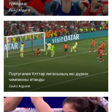
түйіндеді
Zaukz Aqparat
Португалия Ұлттар лигасының екі дүркін
чемпионы атанды
Zaukz Aqparat