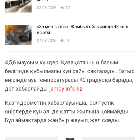
05.08.2026
37
«Заң мен тәртіп»: Жамбыл облысында 43 келі
есірткі…
04.08.2026
43
4,5,6 маусым күндері Қазақстанның басым
бөлігінде құбылмалы күн райы сақталады. Батыс
өңірінде ауа температурасы 40 градусқа барады,
деп хабарлайды
jambylinfo.kz.
Қазгидрометтің хабарлауынша, солтүстік
өңірлерде күн әлі де қатты жылына қоймайды.
Бұл аймақтарда жаңбыр жауып, жел соғады.