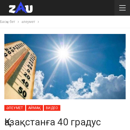
Басқы бет
әлеумет
ӘЛЕУМЕТ
АЙМАҚ
ВИДЕО
Қазақстанға 40 градус