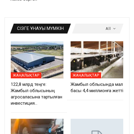
СІЗГЕ ҰНАУЫ МҮМКІН
All
ЖАҢАЛЫҚТАР
ЖАҢАЛЫҚТАР
122,8 млрд теңге:
Жамбыл облысында мал
Жамбыл облысының
басы 4,4 миллионға жетті
агросаласына тартылған
инвестиция…