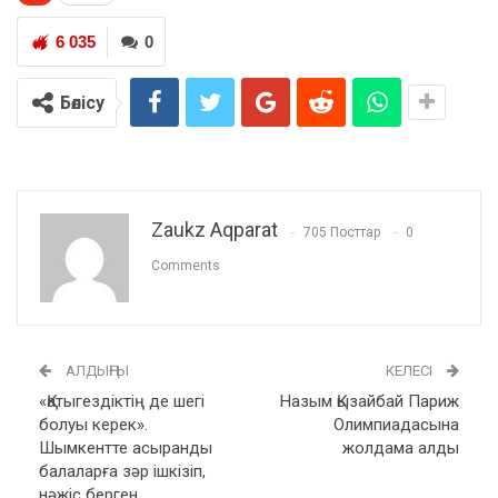
6 035
0
Бөлісу
Zaukz Aqparat
705 Посттар
0
Comments
АЛДЫҢҒЫ
КЕЛЕСІ
«Қатыгездіктің де шегі
Назым Қызайбай Париж
болуы керек».
Олимпиадасына
Шымкентте асыранды
жолдама алды
балаларға зәр ішкізіп,
нәжіс берген