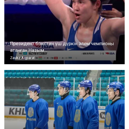
Президент бокстан үш дүркін әлем чемпионы
атанған Назым…
Zaukz Aqparat