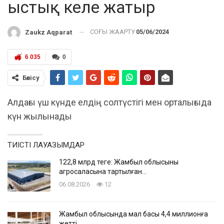
ыстық келе жатыр
СОҢҒЫ ЖАҢАРТУ
05/06/2024
Zaukz Aqparat
6 035
0
Бөлісу
Алдағы үш күнде елдің солтүстігі мен орталығыда
күн жылынады
ТИІСТІ ЛАУАЗЫМДАР
122,8 млрд теңге: Жамбыл облысының
агросаласына тартылған…
06.08.2026
12
Жамбыл облысында мал басы 4,4 миллионға
жетті