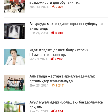
возможности для обучения и…
Дек 13, 2024
2 326
Атырауда мектеп директорынан туберкулез
анықталды
Янв 24, 2023
6 018
«Қатыгездіктің де шегі болуы керек».
Шымкентте асыранды…
Июн 3, 2024
9 297
Алматыда жастарға арналған демалыс
орталықтар жаңғыртылуда
Дек 23, 2024
1 247
Ауыл мұғалімдері «Болашақ» бағдарламасы
арқылы…
Янв 24, 2023
6 354