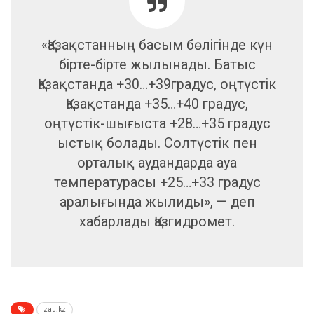
«Қазақстанның басым бөлігінде күн
бірте-бірте жылынады. Батыс
Қазақстанда +30…+39градус, оңтүстік
Қазақстанда +35…+40 градус,
оңтүстік-шығыста +28…+35 градус
ыстық болады. Солтүстік пен
орталық аудандарда ауа
температурасы +25…+33 градус
аралығында жылиды», — деп
хабарлады Қазгидромет.
zau.kz