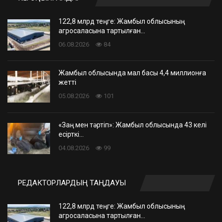
122,8 млрд теңге: Жамбыл облысының
агросаласына тартылған…
06.08.2026
84
Жамбыл облысында мал басы 4,4 миллионға
жетті
05.08.2026
101
«Заң мен тәртіп»: Жамбыл облысында 43 келі
есірткі…
04.08.2026
99
РЕДАКТОРЛАРДЫҢ ТАҢДАУЫ
122,8 млрд теңге: Жамбыл облысының
агросаласына тартылған…