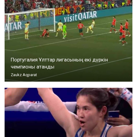
Португалия Ұлттар лигасының екі дүркін
чемпионы атанды
Zaukz Aqparat