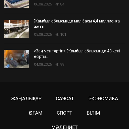
06.08.2026
84
Жамбыл облысында мал басы 4,4 миллионға
жетті
05.08.2026
101
«Заң мен тәртіп»: Жамбыл облысында 43 келі
есірткі…
04.08.2026
99
ЖАҢАЛЫҚТАР
САЯСАТ
ЭКОНОМИКА
ҚОҒАМ
СПОРТ
БІЛІМ
МӘДЕНИЕТ