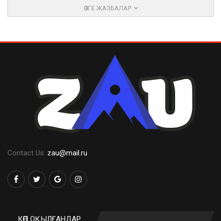
ӨЗГЕ ЖАЗБАЛАР
Contact Us:
zau@mail.ru
КӨП ОҚЫЛҒАНДАР