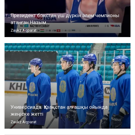
Президент бокстан үш дүркін әлем чемпионы
атанған Назым…
Zaukz Aqparat
Универсиада: Қазақстан алғашқы ойында
жеңіске жетті
Zaukz Aqparat