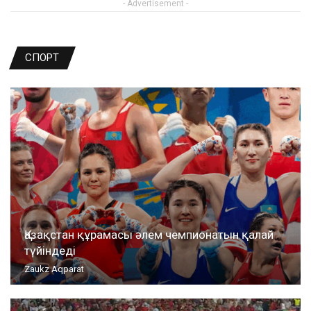
- Advertisement -
СПОРТ
Қазақстан құрамасы әлем чемпионатын қалай
түйіндеді
Zaukz Aqparat