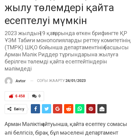
жылу төлемдері қайта
есептелуі мүмкін
2023 жылдың 19 қаңтарында өткен брифингте ҚР
ҰЭМ Табиғи монополияларды реттеу комитетінің
(ТМРК) ШҚО бойынша департаментінің басшысы
Арман Мәлік Риддер тұрғындарына жылуға
берілген төлемді қайта есептейтіндерін
мәлімдеді
СОҢҒЫ ЖАҢАРТУ
24/01/2023
Avtor
6 458
0
Бөлісу
Арман Мәліктің айтуынша, қайта есептеу сомасы
әлі белгісіз, бірақ бұл мәселені департамент