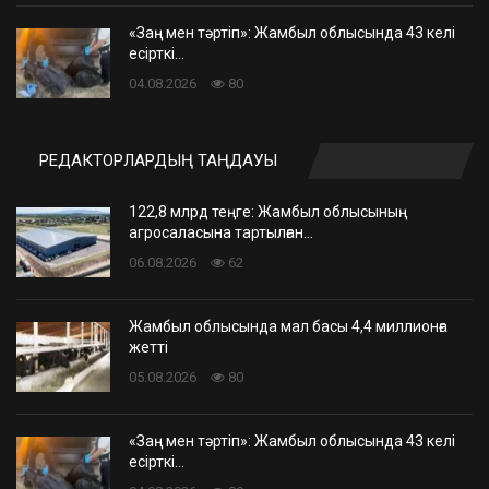
«Заң мен тәртіп»: Жамбыл облысында 43 келі
есірткі…
04.08.2026
80
РЕДАКТОРЛАРДЫҢ ТАҢДАУЫ
122,8 млрд теңге: Жамбыл облысының
агросаласына тартылған…
06.08.2026
62
Жамбыл облысында мал басы 4,4 миллионға
жетті
05.08.2026
80
«Заң мен тәртіп»: Жамбыл облысында 43 келі
есірткі…