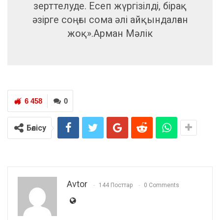
зерттелуде. Есеп жүргізілді, бірақ
әзірге соңғы сома әлі айқындалған
жоқ».Арман Мәлік
6 458
0
Бөлісу
Avtor
144 Посттар
0 Comments