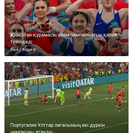
Қазақстан құрамасы әлем чемпионатын қалай
түйіндеді
Zaukz Aqparat
Португалия Ұлттар лигасының екі дүркін
чемпионы атанды