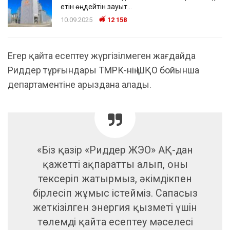
етін өңдейтін зауыт…
10.09.2025
12 158
Егер қайта есептеу жүргізілмеген жағдайда
Риддер тұрғындары ТМРК-нің ШҚО бойынша
департаментіне арыздана алады.
«Біз қазір «Риддер ЖЭО» АҚ-дан
қажетті ақпаратты алып, оны
тексеріп жатырмыз, әкімдікпен
бірлесіп жұмыс істейміз. Сапасыз
жеткізілген энергия қызметі үшін
төлемді қайта есептеу мәселесі