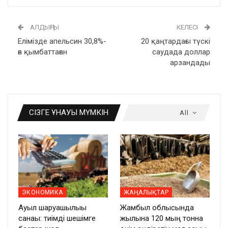
АЛДЫҢҒЫ
КЕЛЕСІ
Елімізде апельсин 30,8%-
20 қаңтардағы түскі
ға қымбаттаған
саудада доллар
арзандады
СІЗГЕ ҰНАУЫ МҮМКІН
All
ЭКОНОМИКА
ЖАҢАЛЫҚТАР
Ауыл шаруашылығы
Жамбыл облысында
санағы: тиімді шешімге
жылына 120 мың тонна