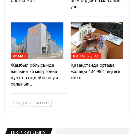
бастар жол
өнім өндіретін мал азығы
ұны…
АЙМАҚ
ЖАҢАЛЫҚТАР
Жамбыл облысында
Қазақстанда орташа
жылына 75 мың тонна
жалақы 434 982 теңгеге
құс етін өңдейтін зауыт
жетті
салынып…
АЛДЫҢҒЫ
КЕЛЕСІ
ПІКІР ҚАЛДЫРУ