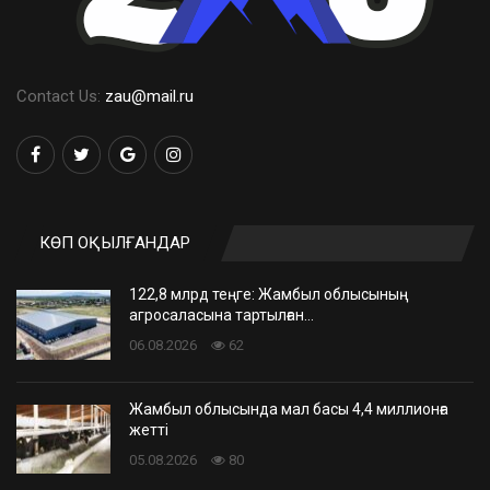
Contact Us:
zau@mail.ru
КӨП ОҚЫЛҒАНДАР
122,8 млрд теңге: Жамбыл облысының
агросаласына тартылған…
06.08.2026
62
Жамбыл облысында мал басы 4,4 миллионға
жетті
05.08.2026
80