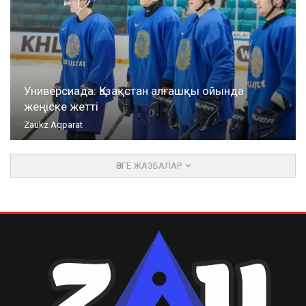
Универсиада: Қазақстан алғашқы ойында
жеңіске жетті
Zaukz Aqparat
ӨЗГЕ ЖАЗБАЛАР