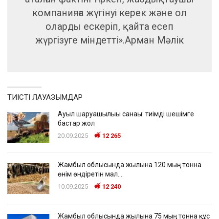
компанияға жүгінуі керек және ол
оларды ескеріп, қайта есеп
жүргізуге міндетті».Арман Мәлік
ТИІСТІ ЛАУАЗЫМДАР
Ауыл шаруашылығы санағы: тиімді шешімге
бастар жол
20.09.2025
12 265
Жамбыл облысында жылына 120 мың тонна
өнім өндіретін мал…
10.09.2025
12 240
Жамбыл облысында жылына 75 мың тонна құс