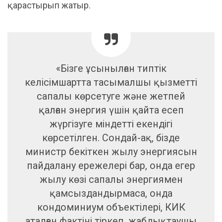
қарастырып жатыр.
«Бізге ұсынылған типтік
келісімшартта тасымалшы қызметті
сапалы көрсетуге және жетпей
қалған энергия үшін қайта есеп
жүргізуге міндетті екендігі
көрсетілген. Сондай-ақ, бізде
министр бекіткен жылу энергиясын
пайдалану ережелері бар, онда егер
жылу көзі сапалы энергиямен
қамсыздандырмаса, онда
кондоминиум объектілері, КИК
аталған фактіні тіркеп, жабдықтаушы