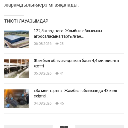
жарамдылық мерзімі аяқталады.
ТИІСТІ ЛАУАЗЫМДАР
122,8 млрд теңге: Жамбыл облысының
агросаласына тартылған…
06.08.2026
23
Жамбыл облысында мал басы 4,4 миллионға
жетті
05.08.2026
41
«Заң мен тәртіп»: Жамбыл облысында 43 келі
есірткі…
04.08.2026
45