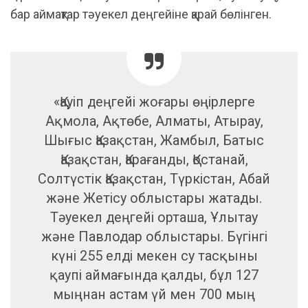
бар аймақтар тәуекел деңгейіне қарай бөлінген.
«Қауіп деңгейі жоғары өңірлерге
Ақмола, Ақтөбе, Алматы, Атырау,
Шығыс Қазақстан, Жамбыл, Батыс
Қазақстан, Қарағанды, Қостанай,
Солтүстік Қазақстан, Түркістан, Абай
және Жетісу облыстары жатады.
Тәуекел деңгейі орташа, Ұлытау
және Павлодар облыстары. Бүгінгі
күні 255 елді мекен су тасқыны
қаупі аймағында қалды, бұл 127
мыңнан астам үй мен 700 мың