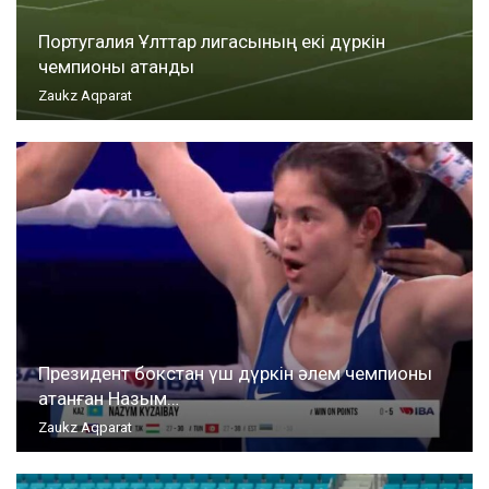
Португалия Ұлттар лигасының екі дүркін
чемпионы атанды
Zaukz Aqparat
Президент бокстан үш дүркін әлем чемпионы
атанған Назым…
Zaukz Aqparat