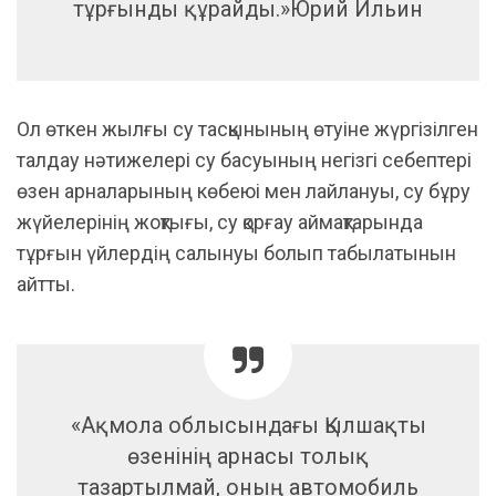
тұрғынды құрайды.»Юрий Ильин
Ол өткен жылғы су тасқынының өтуіне жүргізілген
талдау нәтижелері су басуының негізгі себептері
өзен арналарының көбеюі мен лайлануы, су бұру
жүйелерінің жоқтығы, су қорғау аймақтарында
тұрғын үйлердің салынуы болып табылатынын
айтты.
«Ақмола облысындағы Қылшақты
өзенінің арнасы толық
тазартылмай, оның автомобиль