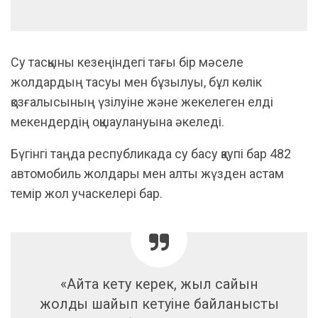
Су тасқыны кезеңіндегі тағы бір мәселе
жолдардың тасуы мен бұзылуы, бұл көлік
қозғалысының үзілуіне және жекелеген елді
мекендердің оқшаулануына әкеледі.
Бүгінгі таңда республикада су басу қаупі бар 482
автомобиль жолдары мен алты жүзден астам
темір жол учаскелері бар.
«Айта кету керек, жыл сайын
жолды шайып кетуіне байланысты