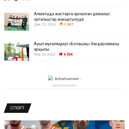
Алматыда жастарға арналған демалыс
орталықтар жаңғыртылуда
Дек 23, 2024
1 247
Ауыл мұғалімдері «Болашақ» бағдарламасы
арқылы…
Янв 24, 2023
6 354
- Advertisement -
СПОРТ