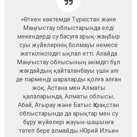
«Өткен көктемде Түркістан және
Маңғыстау облыстарында елді
мекендерді су басуға арық-жаңбыр
суы жүйелерінің болмауы немесе
жеткіліксіздігі ықпал етті. Алайда
Маңғыстау облысының әкімдігі бұл
жағдайдың қайталанбауы үшін әлі
де пәрменді шараларды қолға алған
жоқ. Астана мен Алматы
қалаларында, Алматы облысы,
Абай, Атырау және Батыс Қазақстан
облыстарында да арықтар мен су
бұру жүйелері жауын-шашынға
төтеп бере алмайды.»Юрий Ильин