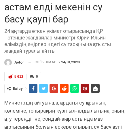
астам елді мекенін су
басу қаупі бар
24 қаңтарда өткен үкімет отырысында ҚР
Төтенше жағдайлар министрі Юрий Ильин
еліміздің өңірлеріндегі су тасқынына қатысты
жағдай туралы айтты
СОҢҒЫ ЖАҢАРТУ
24/01/2023
Avtor
5 612
0
Бөлісу
Министрдің айтуынша, қардағы су қорының
көлеміне, топырақтың күзгі ылғалдылығына, оның
қату тереңдігіне, сондай-ақ қар астында мұз
қыртысының болуын ескере отырып, су басу қаупі