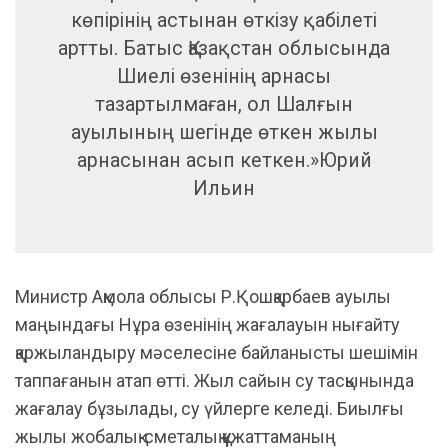
көпірінің астынан өткізу қабілеті
артты. Батыс Қазақстан облысында
Шиелі өзенінің арнасы
тазартылмаған, ол Шалғын
ауылының шегінде өткен жылы
арнасынан асып кеткен.»Юрий
Ильин
Министр Ақмола облысы Р.Қошқарбаев ауылы
маңындағы Нұра өзенінің жағалауын нығайту
қаржыландыру мәселесіне байланысты шешімін
таппағанын атап өтті. Жыл сайын су тасқынында
жағалау бұзылады, су үйлерге келеді. Биылғы
жылы жобалық-сметалық құжаттаманың