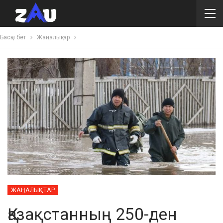
Басқы бет
Жаңалықтар
ЖАҢАЛЫҚТАР
Қазақстанның 250-ден