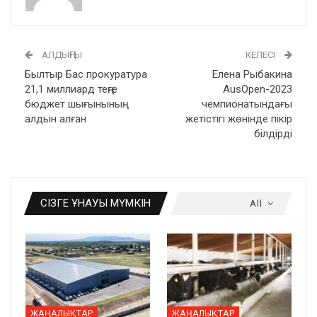
АЛДЫҢҒЫ
КЕЛЕСІ
Былтыр Бас прокуратура
Елена Рыбакина
21,1 миллиард теңге
AusOpen-2023
бюджет шығынының
чемпионатындағы
алдын алған
жетістігі жөнінде пікір
білдірді
СІЗГЕ ҰНАУЫ МҮМКІН
All
ЖАҢАЛЫҚТАР
ЖАҢАЛЫҚТАР