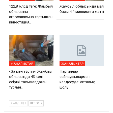
122,8 млрд теңге: Жамбыл
Жамбыл облысында мал
облысының
басы 4,4 миллионға жетті
агросаласына тартылған
инвестиция…
ЖАҢАЛЫҚТАР
ЖАҢАЛЫҚТАР
«Заң мен тәртіп»: Жамбыл
Партиялар
облысында 43 келі
сайлаушылармен
есірткі тасымалдаған
кездесуде: апталық
тұрғын…
шолу
АЛДЫҢҒЫ
КЕЛЕСІ