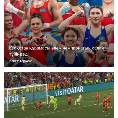
Қазақстан құрамасы әлем чемпионатын қалай
түйіндеді
Zaukz Aqparat