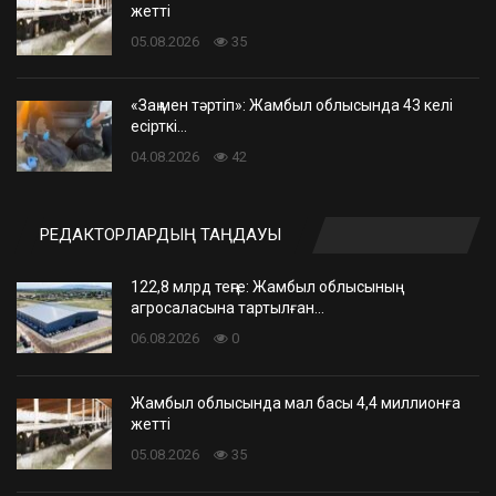
жетті
05.08.2026
35
«Заң мен тәртіп»: Жамбыл облысында 43 келі
есірткі…
04.08.2026
42
РЕДАКТОРЛАРДЫҢ ТАҢДАУЫ
122,8 млрд теңге: Жамбыл облысының
агросаласына тартылған…
06.08.2026
0
Жамбыл облысында мал басы 4,4 миллионға
жетті
05.08.2026
35