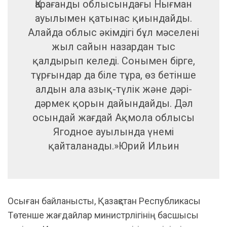
Қарағанды ​​облысындағы Нығман
ауылымен қатынас қиындайды.
Алайда облыс әкімдігі бұл мәселені
жыл сайын назардан тыс
қалдырып келеді. Сонымен бірге,
тұрғындар да біле тұра, өз бетінше
алдын ала азық-түлік және дәрі-
дәрмек қорын дайындайды. Дәл
осындай жағдай Ақмола облысы
Ягодное ауылында үнемі
қайталанады.»Юрий Ильин
Осыған байланысты, Қазақстан Республикасы
Төтенше жағдайлар министрлігінің басшысы