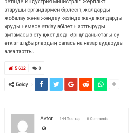
ретінде Индустрия министрлігі жергілікті
атқарушы органдармен бірлесіп, жолдарды
жобалау және жөндеу кезінде жаңа жолдарды
құруды немесе өткізу қабілетін арттыруды
қамтамасыз ету қажет деді. Әрі қолданыстағы су
өткізгіш құбырлардың сапасына назар аударуды
алға тартты.
5 612
0
Бөлісу
Avtor
144 Посттар
0 Comments