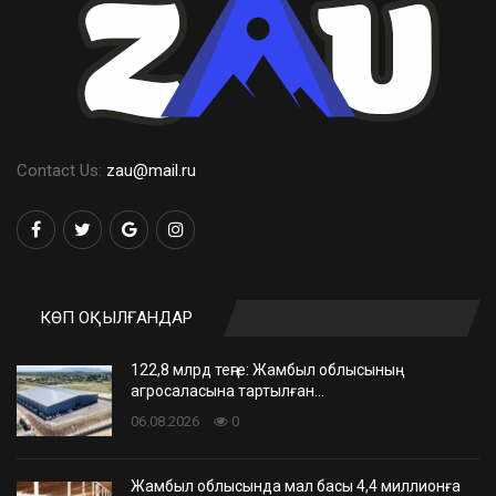
Contact Us:
zau@mail.ru
КӨП ОҚЫЛҒАНДАР
122,8 млрд теңге: Жамбыл облысының
агросаласына тартылған…
06.08.2026
0
Жамбыл облысында мал басы 4,4 миллионға