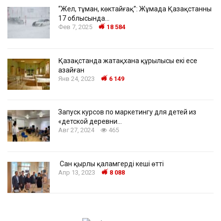
“Жел, тұман, көктайғақ”: Жұмада Қазақстанның
17 облысында…
Фев 7, 2025
18 584
Қазақстанда жатақхана құрылысы екі есе
азайған
Янв 24, 2023
6 149
Запуск курсов по маркетингу для детей из
«детской деревни…
Авг 27, 2024
465
Сан қырлы қаламгердің кеші өтті
Апр 13, 2023
8 088