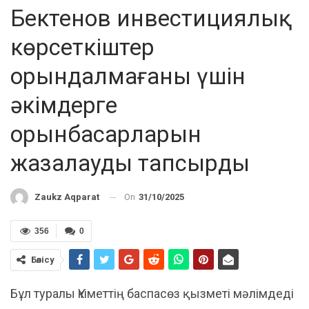
Бектенов инвестициялық
көрсеткіштер
орындалмағаны үшін
әкімдерге
орынбасарларын
жазалауды тапсырды
On
31/10/2025
Zaukz Aqparat
356
0
Бөлісу
Бұл туралы Үкіметтің баспасөз қызметі мәлімдеді