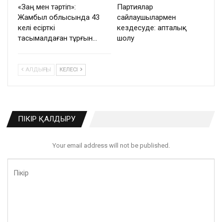
«Заң мен тәртіп»:
Партиялар
Жамбыл облысында 43
сайлаушылармен
келі есірткі
кездесуде: апталық
тасымалдаған тұрғын…
шолу
АЛДЫҢҒЫ
КЕЛЕСІ
ПІКІР ҚАЛДЫРУ
Your email address will not be published.