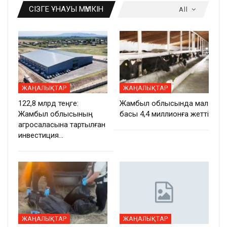
СІЗГЕ ҰНАУЫ МҮМКІН
All
ЖАҢАЛЫҚТАР
ЖАҢАЛЫҚТАР
122,8 млрд теңге:
Жамбыл облысында мал
Жамбыл облысының
басы 4,4 миллионға жетті
агросаласына тартылған
инвестиция…
ЖАҢАЛЫҚТАР
ЖАҢАЛЫҚТАР