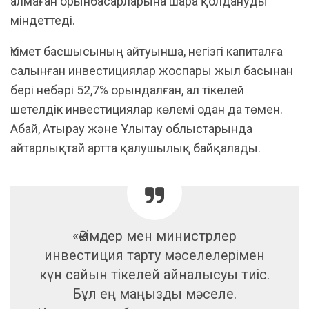
алмаған орынбасарларына шара қолдануды
міндеттеді.
Үкімет басшысының айтуынша, негізгі капиталға
салынған инвестициялар жоспары жыл басынан
бері небәрі 52,7% орындалған, ал тікелей
шетелдік инвестициялар көлемі одан да төмен.
Абай, Атырау және Ұлытау облыстарында
айтарлықтай артта қалушылық байқалады.
«Әкімдер мен министрлер
инвестиция тарту мәселелерімен
күн сайын тікелей айналысуы тиіс.
Бұл ең маңызды мәселе.