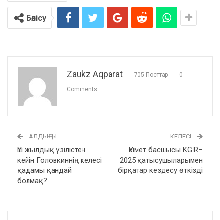
Бөлісу
Zaukz Aqparat
705 Посттар
0
Comments
АЛДЫҢҒЫ
КЕЛЕСІ
Үш жылдық үзілістен
Үкімет басшысы KGIR–
кейін Головкиннің келесі
2025 қатысушыларымен
қадамы қандай
бірқатар кездесу өткізді
болмақ?