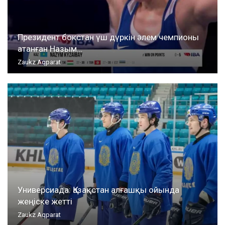
Президент бокстан үш дүркін әлем чемпионы
атанған Назым…
Zaukz Aqparat
Универсиада: Қазақстан алғашқы ойында
жеңіске жетті
Zaukz Aqparat