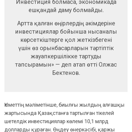
Инвестиция болмаса, экономикада
ешқандай даму болмайды.
Артта қалған өңірлердің әкімдеріне
инвестициялар бойынша нысаналы
көрсеткіштерге қол жеткізбегені
үшін өз орынбасарларын тәртіптік
жауапкершілікке тартуды
тапсырамын» — деп атап өтті Олжас
Бектенов.
Үкіметтің мәліметінше, биылғы жылдың алғашқы
жартысында Қазақстанға тартылған тікелей
шетелдік инвестициялар көлемі 10,1 млрд
долларды құраған. Өңдеу өнеркәсібі, қаржы