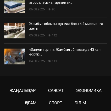
агросаласына тартылған…
06.08.2026
95
Жамбыл облысында мал басы 4,4 миллионға
жетті
05.08.2026
112
«Заң мен тәртіп»: Жамбыл облысында 43 келі
есірткі…
04.08.2026
111
ЖАҢАЛЫҚТАР
САЯСАТ
ЭКОНОМИКА
ҚОҒАМ
СПОРТ
БІЛІМ