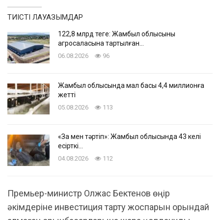
ТИІСТІ ЛАУАЗЫМДАР
122,8 млрд теңге: Жамбыл облысының
агросаласына тартылған…
06.08.2026
96
Жамбыл облысында мал басы 4,4 миллионға
жетті
05.08.2026
113
«Заң мен тәртіп»: Жамбыл облысында 43 келі
есірткі…
04.08.2026
112
Премьер-министр Олжас Бектенов өңір
әкімдеріне инвестиция тарту жоспарын орындай