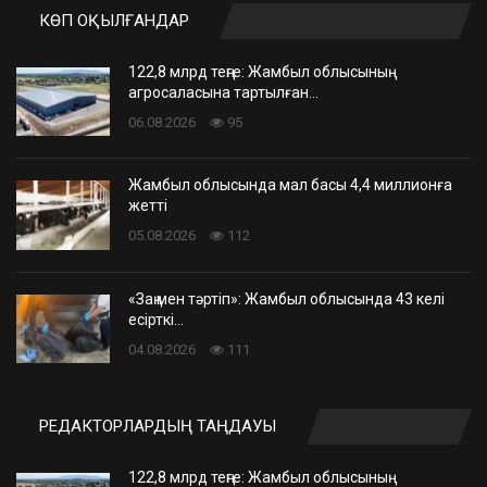
КӨП ОҚЫЛҒАНДАР
122,8 млрд теңге: Жамбыл облысының
агросаласына тартылған…
06.08.2026
95
Жамбыл облысында мал басы 4,4 миллионға
жетті
05.08.2026
112
«Заң мен тәртіп»: Жамбыл облысында 43 келі
есірткі…
04.08.2026
111
РЕДАКТОРЛАРДЫҢ ТАҢДАУЫ
122,8 млрд теңге: Жамбыл облысының