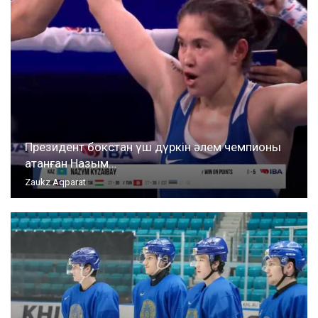
Президент бокстан үш дүркін әлем чемпионы
атанған Назым…
Zaukz Aqparat