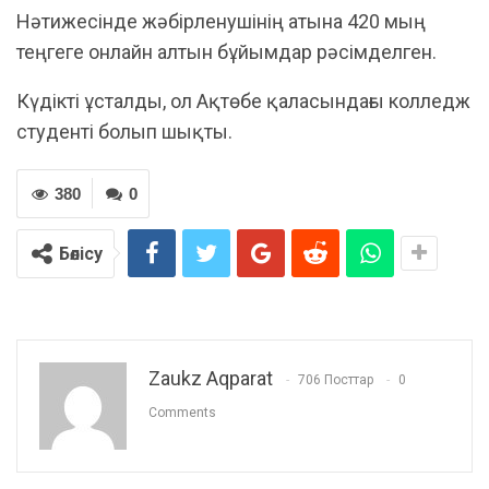
Нәтижесінде жәбірленушінің атына 420 мың
теңгеге онлайн алтын бұйымдар рәсімделген.
Күдікті ұсталды, ол Ақтөбе қаласындағы колледж
студенті болып шықты.
380
0
Бөлісу
Zaukz Aqparat
706 Посттар
0
Comments