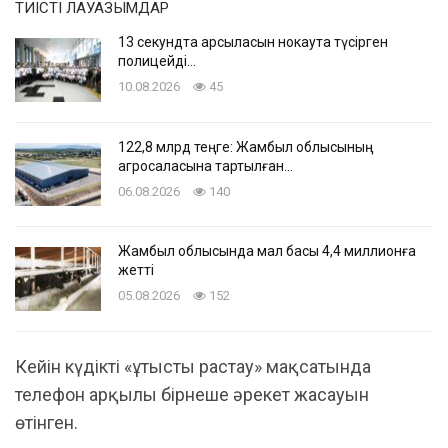
ТИІСТІ ЛАУАЗЫМДАР
13 секундта қарсыласын нокаутқа түсірген
полицейді…
10.08.2026
45
122,8 млрд теңге: Жамбыл облысының
агросаласына тартылған…
06.08.2026
140
Жамбыл облысында мал басы 4,4 миллионға
жетті
05.08.2026
152
Кейін күдікті «ұтысты растау» мақсатында
телефон арқылы бірнеше әрекет жасауын
өтінген.