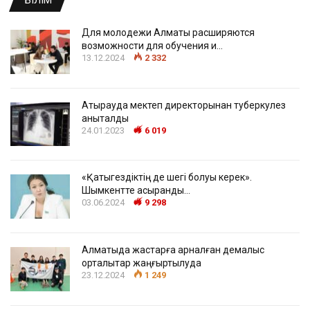
БІЛІМ
Для молодежи Алматы расширяются
возможности для обучения и…
13.12.2024
2 332
Атырауда мектеп директорынан туберкулез
анықталды
24.01.2023
6 019
«Қатыгездіктің де шегі болуы керек».
Шымкентте асыранды…
03.06.2024
9 298
Алматыда жастарға арналған демалыс
орталықтар жаңғыртылуда
23.12.2024
1 249