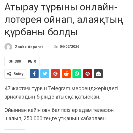
Атырау тұрғыны онлайн-
лотерея ойнап, алаяқтың
құрбаны болды
On
04/02/2026
Zaukz Aqparat
380
0
Бөлісу
47 жастағы тұрғын Telegram мессенджеріндегі
арналардың бірінде ұтысқа қатысқан.
Ойыннан кейін оған белгісіз ер адам телефон
шалып, 250 000 теңге ұтқанын хабарлаған.