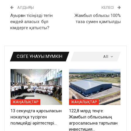
АЛДЫҢҒЫ
КЕЛЕСІ
Ауырған тісіңізді тегін
Жамбыл облысы 100%
емдей аласыз: бұл
таза сумен қамтылды
кімдерге қатысты?
СІЗГЕ ҰНАУЫ МҮМКІН
All
ЖАҢАЛЫҚТАР
ЖАҢАЛЫҚТАР
13 секундта қарсыласын
122,8 млрд теңге:
нокаутқа түсірген
Жамбыл облысының
полицейді әріптестері…
агросаласына тартылған
инвестиция…