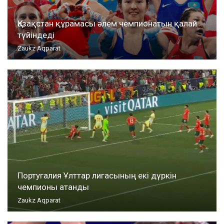
Қазақстан құрамасы әлем чемпионатын қалай
түйіндеді
Zaukz Aqparat
Португалия Ұлттар лигасының екі дүркін
чемпионы атанды
Zaukz Aqparat