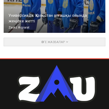
Универсиада: Қазақстан алғашқы ойында
жеңіске жетті
Zaukz Aqparat
ӨЗГЕ ЖАЗБАЛАР