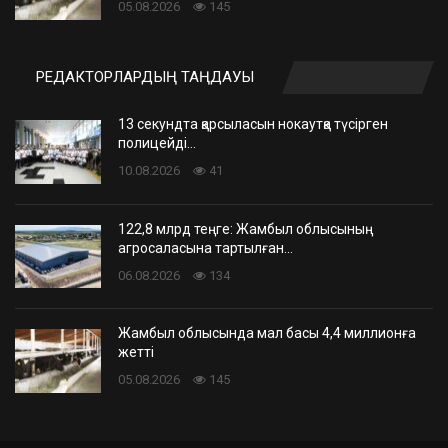
05.08.2026
145
РЕДАКТОРЛАРДЫҢ ТАҢДАУЫ
13 секундта қарсыласын нокаутқа түсірген
полицейді…
10.08.2026
41
122,8 млрд теңге: Жамбыл облысының
агросаласына тартылған…
06.08.2026
134
Жамбыл облысында мал басы 4,4 миллионға
жетті
05.08.2026
145