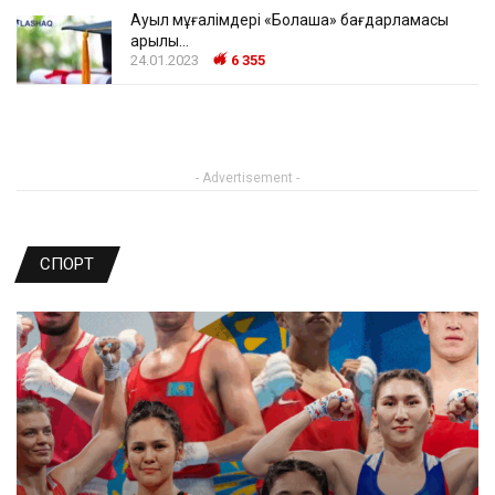
Ауыл мұғалімдері «Болашақ» бағдарламасы
арқылы…
24.01.2023
6 355
- Advertisement -
СПОРТ