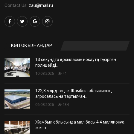
Contact Us:
zau@mail.ru
КӨП ОҚЫЛҒАНДАР
13 секундта қарсыласын нокаутқа түсірген
полицейді…
10.08.2026
41
122,8 млрд теңге: Жамбыл облысының
агросаласына тартылған…
06.08.2026
134
Жамбыл облысында мал басы 4,4 миллионға
жетті