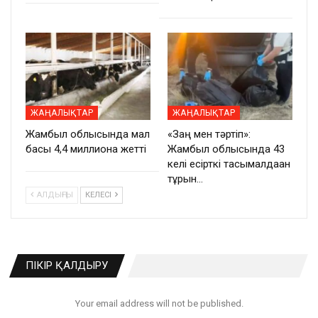
ЖАҢАЛЫҚТАР
ЖАҢАЛЫҚТАР
Жамбыл облысында мал
«Заң мен тәртіп»:
басы 4,4 миллионға жетті
Жамбыл облысында 43
келі есірткі тасымалдаған
тұрғын…
АЛДЫҢҒЫ
КЕЛЕСІ
ПІКІР ҚАЛДЫРУ
Your email address will not be published.