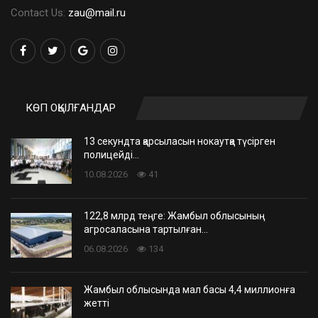
Contact Us:
zau@mail.ru
КӨП ОҚЫЛҒАНДАР
13 секундта қарсыласын нокаутқа түсірген
полицейді…
10.08.2026
41
122,8 млрд теңге: Жамбыл облысының
агросаласына тартылған…
06.08.2026
134
Жамбыл облысында мал басы 4,4 миллионға
жетті