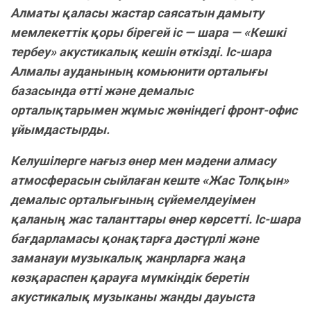
Алматы қаласы жастар саясатын дамыту
мемлекеттік қоры бірегей іс — шара — «Кешкі
тербеу» акустикалық кешін өткізді. Іс-шара
Алмалы ауданының комьюнити орталығы
базасында өтті және демалыс
орталықтарымен жұмыс жөніндегі фронт-офис
ұйымдастырды.
Келушілерге нағыз өнер мен мәдени алмасу
атмосферасын сыйлаған кеште «Жас Толқын»
демалыс орталығының сүйемелдеуімен
қаланың жас таланттары өнер көрсетті. Іс-шара
бағдарламасы қонақтарға дәстүрлі және
заманауи музыкалық жанрларға жаңа
көзқараспен қарауға мүмкіндік беретін
акустикалық музыканы жанды дауыста