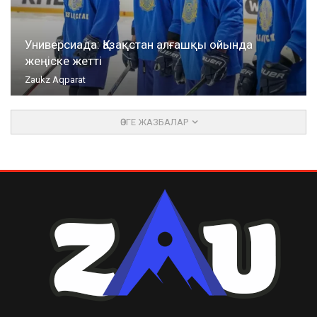
Универсиада: Қазақстан алғашқы ойында
жеңіске жетті
Zaukz Aqparat
ӨЗГЕ ЖАЗБАЛАР