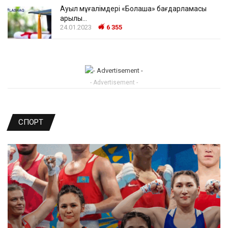
Ауыл мұғалімдері «Болашақ» бағдарламасы
арқылы…
24.01.2023
6 355
- Advertisement -
СПОРТ