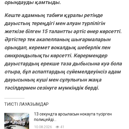
орындауды қамтыды.
Кеште адамның табиғи құралы ретінде
дауыстың тереңдігі мен алуан түрлілігін
жеткізе білген 15 талантты әртіс өнер көрсетті.
Әртістер тек акапелланың шығармаларын
орындап, керемет вокалдық шеберлік пен
синхрондылықты көрсетті. Көрермендер
дауыстардың ерекше таза дыбысына куә бола
отыра, бұл аспаптардың сүйемелдеуінсіз адам
дауысының күші мен сұлулығын жаңа
тәсілдермен сезінуге мүмкіндік берді.
ТИІСТІ ЛАУАЗЫМДАР
13 секундта қарсыласын нокаутқа түсірген
полицейді…
10.08.2026
41