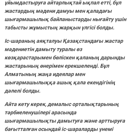
ұйымдастыруға айтарлықтай ықпал етті, бұл
жастардың мәдени дамуы мен қаладағы
шығармашылық байланыстарды нығайту үшін
табысты жұмыстың жарқын үлгісі болды.
Іс-шараның аяқталуы Қазақстандағы жастар
мәдениетін дамыту туралы өз
көзқарастарымен бөліскен қаланың дарынды
жастарының өнерімен ерекшеленді. Бұл
Алматының жаңа идеялар мен
шығармашылыққа ашық қала екендігінің
дәлелі болды.
Айта кету керек, демалыс орталықтарының
тәрбиеленушілері арасында
шығармашылықты дамытуға және арттыруға
бағытталған осындай іс-шараларды үнемі