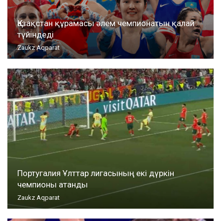
Қазақстан құрамасы әлем чемпионатын қалай
түйіндеді
Zaukz Aqparat
Португалия Ұлттар лигасының екі дүркін
чемпионы атанды
Zaukz Aqparat