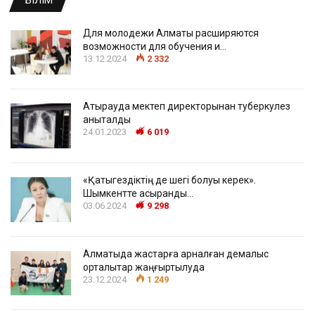
Для молодежи Алматы расширяются
возможности для обучения и…
13.12.2024
2 332
Атырауда мектеп директорынан туберкулез
анықталды
24.01.2023
6 019
«Қатыгездіктің де шегі болуы керек».
Шымкентте асыранды…
03.06.2024
9 298
Алматыда жастарға арналған демалыс
орталықтар жаңғыртылуда
23.12.2024
1 249