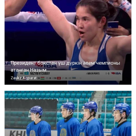
Президент бокстан үш дүркін әлем чемпионы
атанған Назым…
Zaukz Aqparat