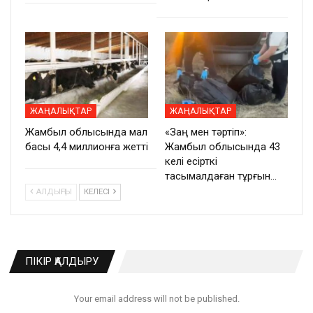
ЖАҢАЛЫҚТАР
ЖАҢАЛЫҚТАР
Жамбыл облысында мал
«Заң мен тәртіп»:
басы 4,4 миллионға жетті
Жамбыл облысында 43
келі есірткі
тасымалдаған тұрғын…
АЛДЫҢҒЫ
КЕЛЕСІ
ПІКІР ҚАЛДЫРУ
Your email address will not be published.