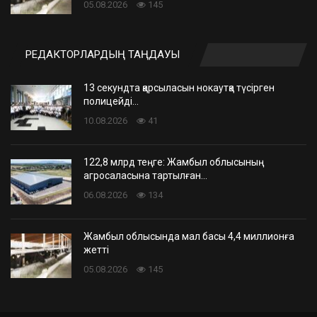
05.08.2026
145
РЕДАКТОРЛАРДЫҢ ТАҢДАУЫ
13 секундта қарсыласын нокаутқа түсірген
полицейді…
10.08.2026
41
122,8 млрд теңге: Жамбыл облысының
агросаласына тартылған…
06.08.2026
134
Жамбыл облысында мал басы 4,4 миллионға
жетті
05.08.2026
145