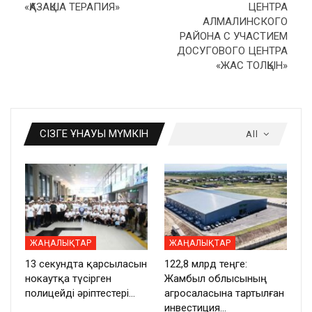
«ҚАЗАҚША ТЕРАПИЯ»
ЦЕНТРА
АЛМАЛИНСКОГО
РАЙОНА С УЧАСТИЕМ
ДОСУГОВОГО ЦЕНТРА
«ЖАС ТОЛҚЫН»
СІЗГЕ ҰНАУЫ МҮМКІН
All
ЖАҢАЛЫҚТАР
ЖАҢАЛЫҚТАР
13 секундта қарсыласын
122,8 млрд теңге:
нокаутқа түсірген
Жамбыл облысының
полицейді әріптестері…
агросаласына тартылған
инвестиция…