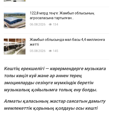
122,8 млрд теңге: Жамбыл облысының
агросаласына тартылған…
06.08.2026
134
Жамбыл облысында мал басы 4,4 миллионға
жетті
05.08.2026
145
Кештің ерекшелігі — көрермендерге музыкаға
толы көңіл күй және әр әннен терең
эмоцияларды сезінуге мүмкіндік беретін
музыкалық қойылымға толық ену болды.
Алматы қаласының жастар саясатын дамыту
мемлекеттік қорының қолдауы осы кешті