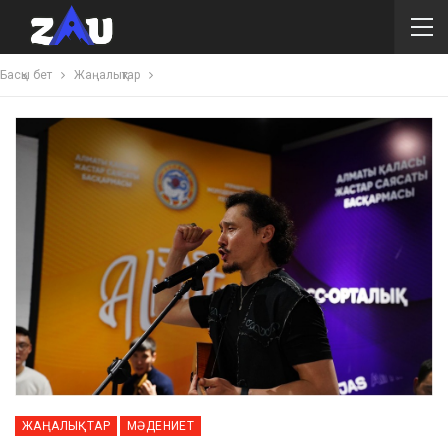
Басқы бет
Жаңалықтар
ЖАҢАЛЫҚТАР
МӘДЕНИЕТ