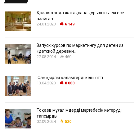
Қазақстанда жатақхана құрылысы екі есе
азайған
24.01.2023
6 149
Запуск курсов по маркетингу для детей из
«детской деревни…
27.08.2024
460
Сан қырлы қаламгердің кеші өтті
13.04.2023
8 088
Тоқаев мұғалімдердің мәртебесін көтеруді
тапсырды
02.09.2024
520