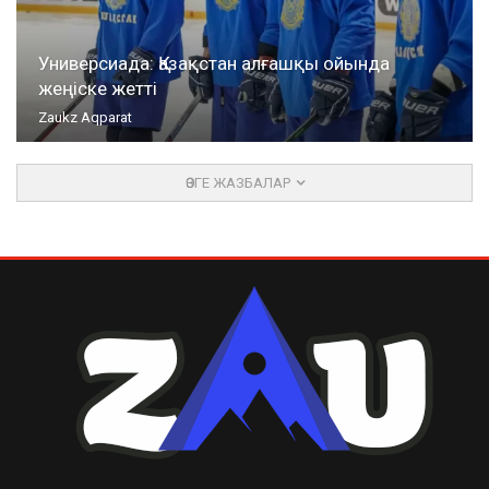
Универсиада: Қазақстан алғашқы ойында
жеңіске жетті
Zaukz Aqparat
ӨЗГЕ ЖАЗБАЛАР