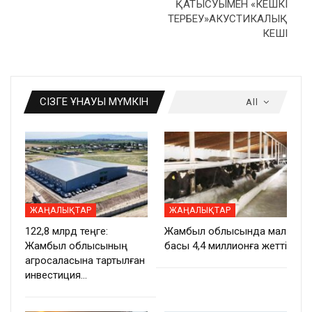
ҚАТЫСУЫМЕН «КЕШКІ
ТЕРБЕУ»АКУСТИКАЛЫҚ
КЕШІ
СІЗГЕ ҰНАУЫ МҮМКІН
All
ЖАҢАЛЫҚТАР
ЖАҢАЛЫҚТАР
122,8 млрд теңге:
Жамбыл облысында мал
Жамбыл облысының
басы 4,4 миллионға жетті
агросаласына тартылған
инвестиция…