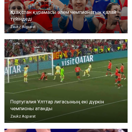
Қазақстан құрамасы әлем чемпионатын қалай
түйіндеді
Zaukz Aqparat
Португалия Ұлттар лигасының екі дүркін
чемпионы атанды
Zaukz Aqparat