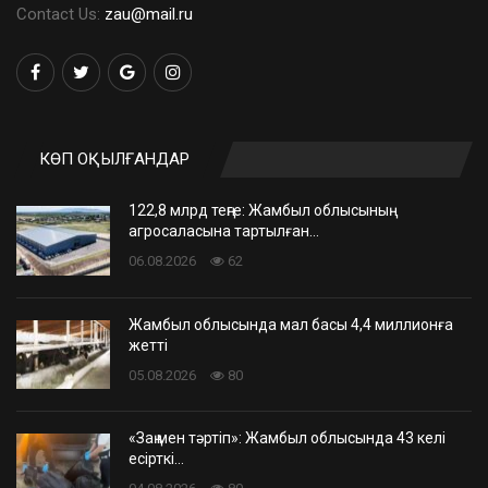
Contact Us:
zau@mail.ru
КӨП ОҚЫЛҒАНДАР
122,8 млрд теңге: Жамбыл облысының
агросаласына тартылған…
06.08.2026
62
Жамбыл облысында мал басы 4,4 миллионға
жетті
05.08.2026
80
«Заң мен тәртіп»: Жамбыл облысында 43 келі
есірткі…