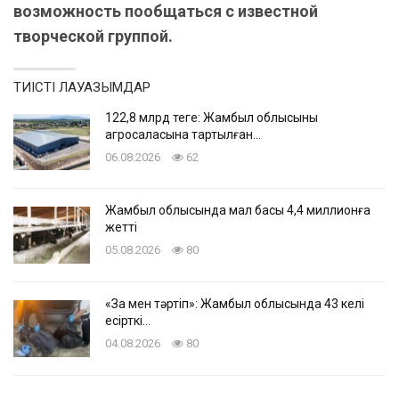
возможность пообщаться с известной
творческой группой.
ТИІСТІ ЛАУАЗЫМДАР
122,8 млрд теңге: Жамбыл облысының
агросаласына тартылған…
06.08.2026
62
Жамбыл облысында мал басы 4,4 миллионға
жетті
05.08.2026
80
«Заң мен тәртіп»: Жамбыл облысында 43 келі
есірткі…
04.08.2026
80