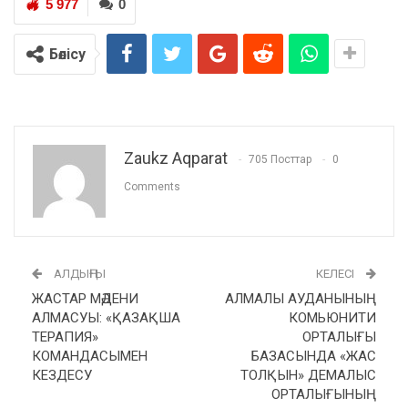
5 977
0
Бөлісу
Zaukz Aqparat
705 Посттар
0
Comments
АЛДЫҢҒЫ
КЕЛЕСІ
ЖАСТАР МӘДЕНИ
АЛМАЛЫ АУДАНЫНЫҢ
АЛМАСУЫ: «ҚАЗАҚША
КОМЬЮНИТИ
ТЕРАПИЯ»
ОРТАЛЫҒЫ
КОМАНДАСЫМЕН
БАЗАСЫНДА «ЖАС
КЕЗДЕСУ
ТОЛҚЫН» ДЕМАЛЫС
ОРТАЛЫҒЫНЫҢ