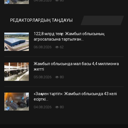
04.08.2026
80
РЕДАКТОРЛАРДЫҢ ТАҢДАУЫ
122,8 млрд теңге: Жамбыл облысының
агросаласына тартылған…
06.08.2026
62
Жамбыл облысында мал басы 4,4 миллионға
жетті
05.08.2026
80
«Заң мен тәртіп»: Жамбыл облысында 43 келі
есірткі…
04.08.2026
80