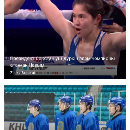
Президент бокстан үш дүркін әлем чемпионы
атанған Назым…
Zaukz Aqparat