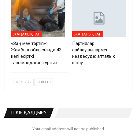
ЖАҢАЛЫҚТАР
ЖАҢАЛЫҚТАР
«Заң мен тәртіп»:
Партиялар
Жамбыл облысында 43
сайлаушылармен
келі есірткі
кездесуде: апталық
тасымалдаған тұрғын…
шолу
АЛДЫҢҒЫ
КЕЛЕСІ
ПІКІР ҚАЛДЫРУ
Your email address will not be published.