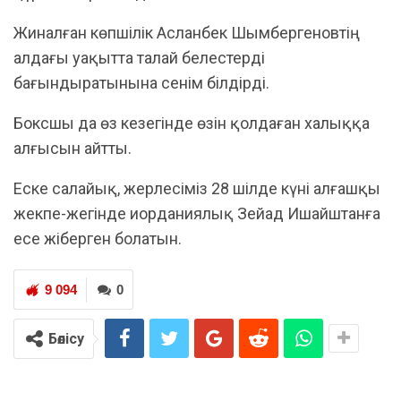
Жиналған көпшілік Асланбек Шымбергеновтің
алдағы уақытта талай белестерді
бағындыратынына сенім білдірді.
Боксшы да өз кезегінде өзін қолдаған халыққа
алғысын айтты.
Еске салайық, жерлесіміз 28 шілде күні алғашқы
жекпе-жегінде иорданиялық Зейад Ишайштанға
есе жіберген болатын.
9 094
0
Бөлісу