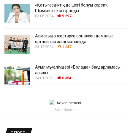
«Қатыгездіктің де шегі болуы керек».
Шымкентте асыранды…
03.06.2024
9 297
Алматыда жастарға арналған демалыс
орталықтар жаңғыртылуда
23.12.2024
1 247
Ауыл мұғалімдері «Болашақ» бағдарламасы
арқылы…
24.01.2023
6 354
- Advertisement -