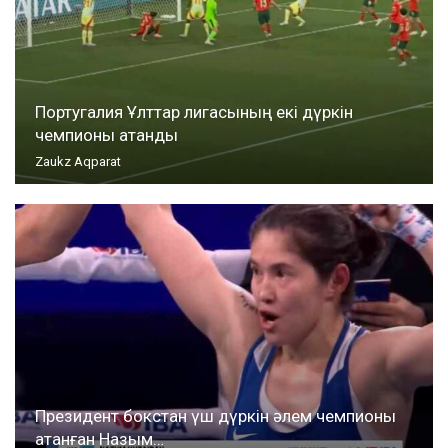
Португалия Ұлттар лигасының екі дүркін
чемпионы атанды
Zaukz Aqparat
Президент бокстан үш дүркін әлем чемпионы
атанған Назым…