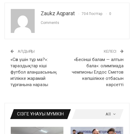
Zaukz Aqparat
704 Посттар
0
Comments
АЛДЫҢҒЫ
КЕЛЕСІ
«Сән үшін тұр ма?»:
«Бесінші балам — алтын
тараздықтар кіші
бала»: олимпиада
футбол алаңшасының
чемпионы Елдос Сметов
игілікке жарамай
көпшілікке отбасын
тұрғанына наразы
көрсетті
СІЗГЕ ҰНАУЫ МҮМКІН
All