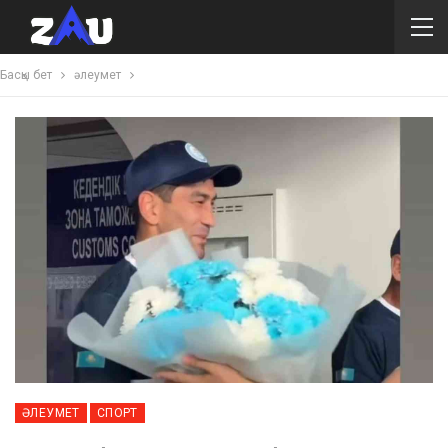
Басқы бет
әлеумет
ӘЛЕУМЕТ
СПОРТ