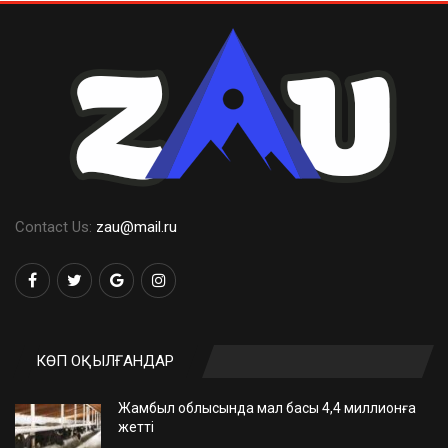
Contact Us:
zau@mail.ru
КӨП ОҚЫЛҒАНДАР
Жамбыл облысында мал басы 4,4 миллионға
жетті