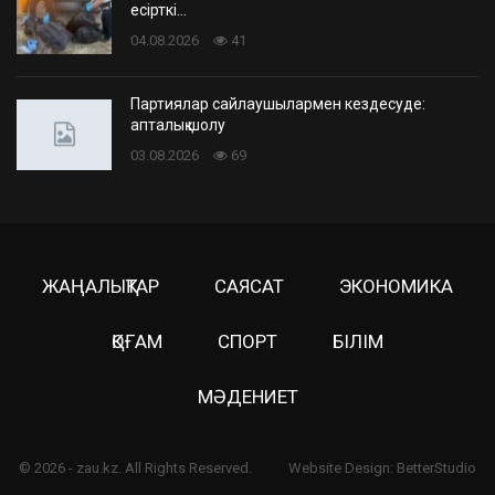
есірткі…
04.08.2026
41
Партиялар сайлаушылармен кездесуде:
апталық шолу
03.08.2026
69
ЖАҢАЛЫҚТАР
САЯСАТ
ЭКОНОМИКА
ҚОҒАМ
СПОРТ
БІЛІМ
МӘДЕНИЕТ
© 2026 - zau.kz. All Rights Reserved.
Website Design:
BetterStudio