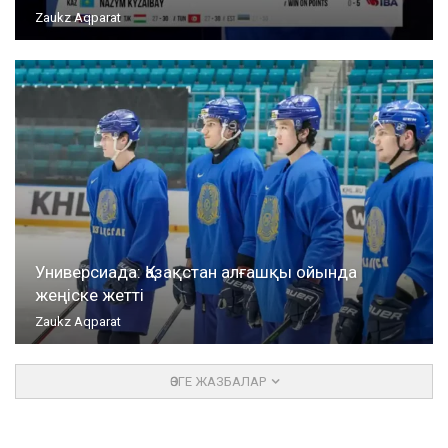
Zaukz Aqparat
Универсиада: Қазақстан алғашқы ойында
жеңіске жетті
Zaukz Aqparat
ӨЗГЕ ЖАЗБАЛАР