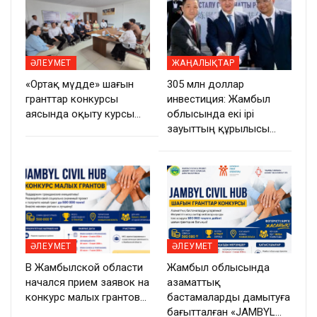
ӘЛЕУМЕТ
ЖАҢАЛЫҚТАР
«Ортақ мүдде» шағын
305 млн доллар
гранттар конкурсы
инвестиция: Жамбыл
аясында оқыту курсы…
облысында екі ірі
зауыттың құрылысы…
ӘЛЕУМЕТ
ӘЛЕУМЕТ
В Жамбылской области
Жамбыл облысында
начался прием заявок на
азаматтық
конкурс малых грантов…
бастамаларды дамытуға
бағытталған «JAMBYL…