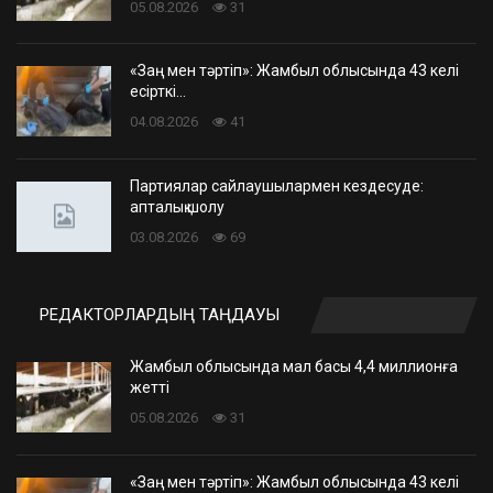
05.08.2026
31
«Заң мен тәртіп»: Жамбыл облысында 43 келі
есірткі…
04.08.2026
41
Партиялар сайлаушылармен кездесуде:
апталық шолу
03.08.2026
69
РЕДАКТОРЛАРДЫҢ ТАҢДАУЫ
Жамбыл облысында мал басы 4,4 миллионға
жетті
05.08.2026
31
«Заң мен тәртіп»: Жамбыл облысында 43 келі