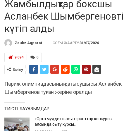
Жамбылдықтар боксшы
Асланбек Шымбергеновті
күтіп алды
СОҢҒЫ ЖАҢАРТУ
31/07/2024
Zaukz Aqparat
9 094
0
Бөлісу
Париж олимпиадасының қатысушысы Асланбек
Шымбергенов туған жеріне оралды
ТИІСТІ ЛАУАЗЫМДАР
«Ортақ мүдде» шағын гранттар конкурсы
аясында оқыту курсы…