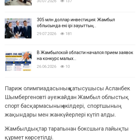
30.07.2026
137
305 млн доллар инвестиция: Жамбыл
облысында екі ірі зауыттың…
29.07.2026
181
В Жамбылской области начался прием заявок
на конкурс малых…
26.06.2026
10
Париж олимпиадасының қатысушысы Асланбек
Шымбергеновті әуежайдан Жамбыл облыстық
спорт басқармасының өкілдері, спортшының
жақындары мен жанкүйерлері күтіп алды.
Жамбылдықтар тарапынан боксшыға лайықты
құрмет көрсетілді.