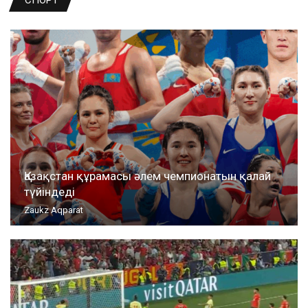
СПОРТ
Қазақстан құрамасы әлем чемпионатын қалай
түйіндеді
Zaukz Aqparat