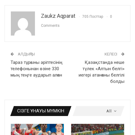
Zaukz Aqparat
705 Посттар
0
Comments
АЛДЫҢҒЫ
КЕЛЕСІ
Тараз тұрғыны әріптесінің
Қазақстанда неше
телефонынан өзіне 330
түлек «Алтын белгі»
мың теңге аударып алған
иегері атанғаны белгілі
болды
СІЗГЕ ҰНАУЫ МҮМКІН
All