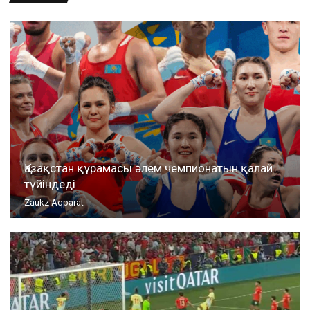
Қазақстан құрамасы әлем чемпионатын қалай
түйіндеді
Zaukz Aqparat