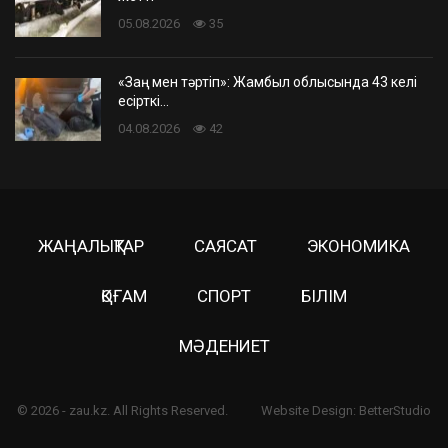
05.08.2026
35
«Заң мен тәртіп»: Жамбыл облысында 43 келі
есірткі…
04.08.2026
42
ЖАҢАЛЫҚТАР
САЯСАТ
ЭКОНОМИКА
ҚОҒАМ
СПОРТ
БІЛІМ
МӘДЕНИЕТ
© 2026 - zau.kz. All Rights Reserved.
Website Design:
BetterStudio