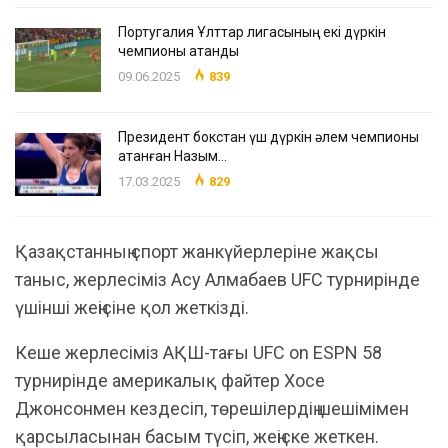
Португалия Ұлттар лигасының екі дүркін
чемпионы атанды
09.06.2025
839
Президент бокстан үш дүркін әлем чемпионы
атанған Назым…
17.03.2025
829
Қазақстанның спорт жанкүйерлеріне жақсы
таныс, жерлесіміз Асу Алмабаев UFC турнирінде
үшінші жеңісіне қол жеткізді.
Кеше жерлесіміз АҚШ-тағы UFC on ESPN 58
турнирінде америкалық файтер Хосе
Джонсонмен кездесіп, төрешілердің шешімімен
қарсыласынан басым түсіп, жеңіске жеткен.