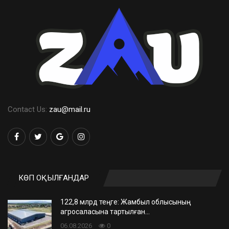
Contact Us:
zau@mail.ru
КӨП ОҚЫЛҒАНДАР
122,8 млрд теңге: Жамбыл облысының
агросаласына тартылған…
06.08.2026
0