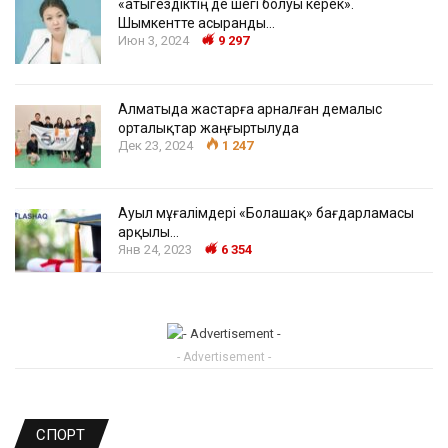
«Қатыгездіктің де шегі болуы керек».
Шымкентте асыранды…
Июн 3, 2024
9 297
Алматыда жастарға арналған демалыс
орталықтар жаңғыртылуда
Дек 23, 2024
1 247
Ауыл мұғалімдері «Болашақ» бағдарламасы
арқылы…
Янв 24, 2023
6 354
- Advertisement -
СПОРТ