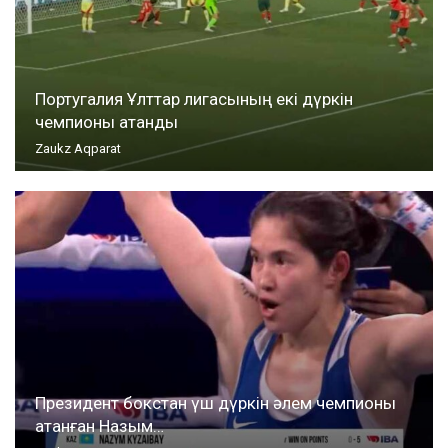
Португалия Ұлттар лигасының екі дүркін
чемпионы атанды
Zaukz Aqparat
Президент бокстан үш дүркін әлем чемпионы
атанған Назым…