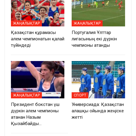
ЖАҢАЛЫҚТАР
ЖАҢАЛЫҚТАР
Қазақстан құрамасы
Португалия Ұлттар
әлем чемпионатын қалай
лигасының екі дүркін
түйіндеді
чемпионы атанды
ЖАҢАЛЫҚТАР
СПОРТ
Президент бокстан үш
Универсиада: Қазақстан
дүркін әлем чемпионы
алғашқы ойында жеңіске
атанған Назым
жетті
Қызайбайды…