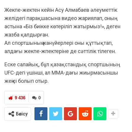
Жекпе-жектен кейін Асу Алмабаев әлеуметтік
желідегі парақшасына видео жариялап, оның
астына «Біз биікке көтеріліп жатырмыз!», деген
жазба қалдырған.
Ал спортшының жанүйерлері оны құттықтап,
алдағы жекпе-жпектеріне де сәттілік тілеген.
Еске салайық, бұл қазақстандық спортшының
UFC-дегі үшінші, ал MMA-дағы жиырмасыншы
жеңісі болып отыр.
9 436
0
Бөлісу