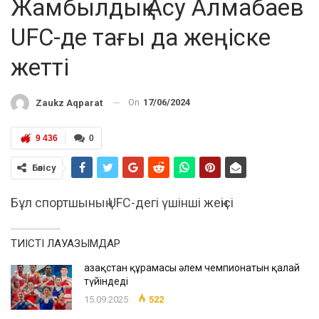
Жамбылдық Асу Алмабаев
UFC-де тағы да жеңіске
жетті
On
17/06/2024
Zaukz Aqparat
9 436
0
Бөлісу
Бұл спортшының UFC-дегі үшінші жеңісі
ТИІСТІ ЛАУАЗЫМДАР
Қазақстан құрамасы әлем чемпионатын қалай
түйіндеді
15.09.2025
522