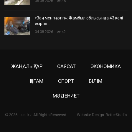
05.08.2026
35
«Заң мен тәртіп»: Жамбыл облысында 43 келі
есірткі…
04.08.2026
42
ЖАҢАЛЫҚТАР
САЯСАТ
ЭКОНОМИКА
ҚОҒАМ
СПОРТ
БІЛІМ
МӘДЕНИЕТ
© 2026 - zau.kz. All Rights Reserved.
Website Design:
BetterStudio