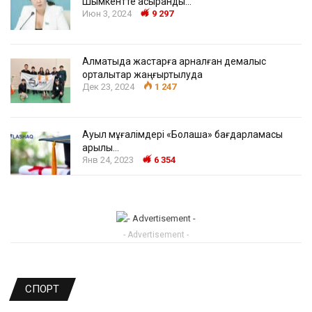
Шымкентте асыранды…
Июн 3, 2024
9 297
Алматыда жастарға арналған демалыс
орталықтар жаңғыртылуда
Дек 23, 2024
1 247
Ауыл мұғалімдері «Болашақ» бағдарламасы
арқылы…
Янв 24, 2023
6 354
- Advertisement -
СПОРТ