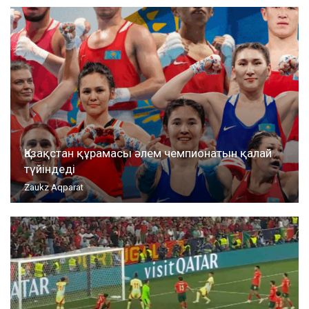
Қазақстан құрамасы әлем чемпионатын қалай
түйіндеді
Zaukz Aqparat