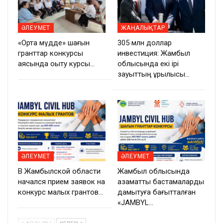
ӘЛЕУМЕТ
ЖАҢАЛЫҚТАР
«Ортақ мүдде» шағын
305 млн доллар
гранттар конкурсы
инвестиция: Жамбыл
аясында оқыту курсы…
облысында екі ірі
зауыттың құрылысы…
ӘЛЕУМЕТ
ӘЛЕУМЕТ
В Жамбылской области
Жамбыл облысында
начался прием заявок на
азаматтық бастамаларды
конкурс малых грантов…
дамытуға бағытталған
«JAMBYL…