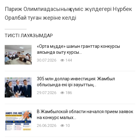
Париж Олимпиадасының күміс жүлдегері Нұрбек
Оралбай туған жеріне келді
ТИІСТІ ЛАУАЗЫМДАР
«Ортақ мүдде» шағын гранттар конкурсы
аясында оқыту курсы…
30.07.2026
144
305 млн доллар инвестиция: Жамбыл
облысында екі ірі зауыттың…
29.07.2026
186
В Жамбылской области начался прием заявок
на конкурс малых…
26.06.2026
10