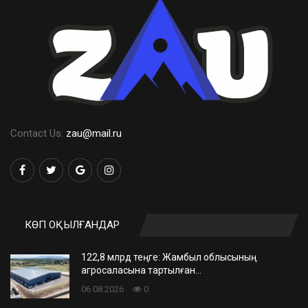
Contact Us:
zau@mail.ru
КӨП ОҚЫЛҒАНДАР
122,8 млрд теңге: Жамбыл облысының
агросаласына тартылған…
06.08.2026
0