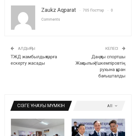
Zaukz Aqparat
705 Посттар
0
Comments
АЛДЫҢҒЫ
КЕЛЕСІ
ТЖД жамбылдықтарға
Даңқты спортшы
ескерту жасады
Жақсылық Үшкемпіровтің
рухына құран
бағышталды
СІЗГЕ ҰНАУЫ МҮМКІН
All