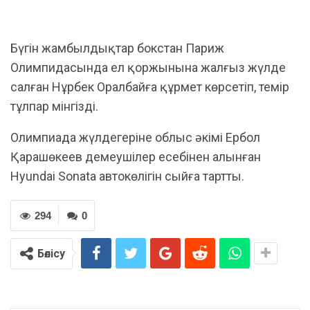
Бүгін жамбылдықтар бокстан Париж
Олимпидасында ел қоржынына жалғыз жүлде
салған Нұрбек Оралбайға құрмет көрсетіп, темір
тұлпар мінгізді.
Олимпиада жүлдегеріне облыс әкімі Ербол
Қарашөкеев демеушілер есебінен алынған
Hyundai Sonata автокөлігін сыйға тартты.
294
0
Бөлісу