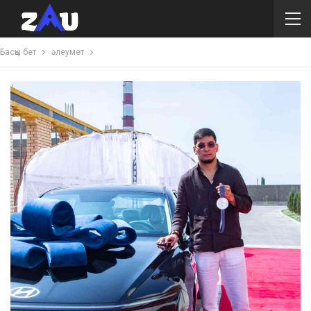
Басқы бет
әлеумет