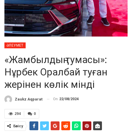
ӘЛЕУМЕТ
«Жамбылдың тумасы»:
Нұрбек Оралбай туған
жерінен көлік мінді
On
22/08/2024
Zaukz Aqparat
294
0
Бөлісу