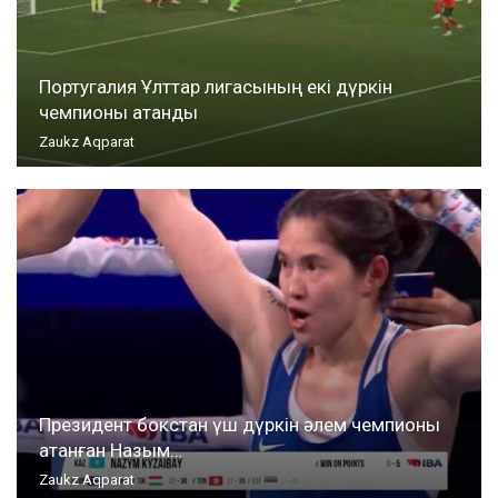
Португалия Ұлттар лигасының екі дүркін
чемпионы атанды
Zaukz Aqparat
Президент бокстан үш дүркін әлем чемпионы
атанған Назым…
Zaukz Aqparat