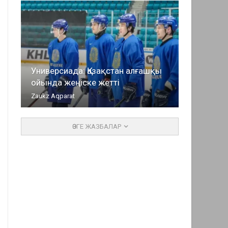
Универсиада: Қазақстан алғашқы
ойында жеңіске жетті
Zaukz Aqparat
ӨЗГЕ ЖАЗБАЛАР