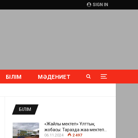
SIGN IN
БІЛІМ
МӘДЕНИЕТ
БІЛІМ
«Жайлы мектеп» Ұлттық
жобасы: Таразда жаңа мектеп…
06.11.2024
2 497