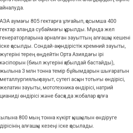
айналуда.
АЭА аумағы 805 гектарға ұлғайып, қосымша 400
гектар алаңда субаймағы құрылды. Мұнда жел
генераторларына арналған зауыттың алғашқы кешені
іске қосылды. Сондай-ақ өндірістік кремний зауыты,
жүгеріні терең өңдейтін Орта Азиядағы ірі
кәсіпорын (биыл жүгеріні қабылдай бастайды),
жылына 3 млн тонна темір бұйымдарын шығаратын
металлургиялық зауыт, сутегі асқын тотығы өндірісі,
желатин зауыты, мототехника өндірісі, натрий
цианиді өндірісі және басқа да жобалар қолға
лына 800 мың тонна күкірт қышқылын өндіруге
ірісінің алғашқы кезеңі іске қосылады.