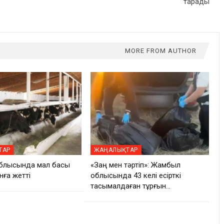
тарады
MORE FROM AUTHOR
ТАР
ЖАҢАЛЫҚТАР
блысында мал басы
«Заң мен тәртіп»: Жамбыл
нға жетті
облысында 43 келі есірткі
тасымалдаған тұрғын…