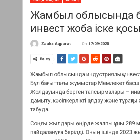
Жамбыл облысында биы
инвест жоба іске қос
On
17/09/2025
Zaukz Aqparat
Бөлісу
Жамбыл облысында индустриялық-инвести
Бұл бағыттағы жұмыстар Мемлекет бас
Жолдауында берген тапсырмалары – инвес
дамыту, кәсіпкерлікті қолдау және тұрақт
табуда.
Соңғы жылдары өңірде жалпы құны 289 мл
пайдалануға берілді. Оның ішінде 2023 