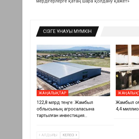
мердігерлерге қатаң шара қолдану қажет»
СІЗГЕ ҰНАУЫ МҮМКІН
ЖАҢАЛЫҚТАР
ЖАҢАЛЫҚ
122,8 млрд теңге: Жамбыл
Жамбыл о
облысының агросаласына
4,4 миллио
тартылған инвестиция…
АЛДЫҢҒЫ
КЕЛЕСІ