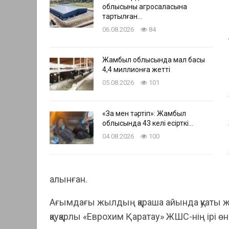
облысының агросаласына
тартылған…
06.08.2026
84
Жамбыл облысында мал басы
4,4 миллионға жетті
05.08.2026
101
«Заң мен тәртіп»: Жамбыл
облысында 43 келі есірткі…
04.08.2026
100
алынған.
Ағымдағы жылдың қараша айында қуаты жы
қауқарлы «Еврохим Қаратау» ЖШС-нің ірі өнд