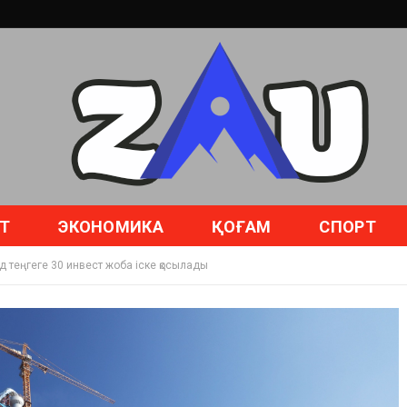
Т
ЭКОНОМИКА
ҚОҒАМ
СПОРТ
теңгеге 30 инвест жоба іске қосылады