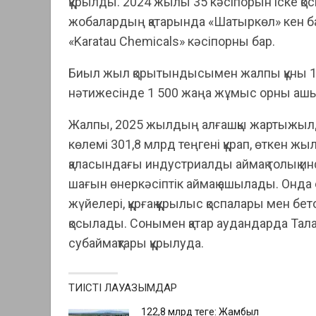
құрылды. 2024 жылы 35 кәсіпорын іске қос
жобалардың қатарында «Шатыркөл» кен б
«Karatau Chemicals» кәсіпорны бар.
Биыл жыл қорытындысымен жалпы құны 17
нәтижесінде 1 500 жаңа жұмыс орны аш
Жалпы, 2025 жылдың алғашқы жартыжылды
көлемі 301,8 млрд теңгені құрап, өткен ж
қаласындағы индустриалды аймақ толық 
шағын өнеркәсіптік аймақ ашылады. Онда
жүйелері, құрғақ құрылыс қоспалары мен б
қосылады. Сонымен қатар аудандарда Тала
субаймақтары құрылуда.
ТИІСТІ ЛАУАЗЫМДАР
122,8 млрд теңге: Жамбыл