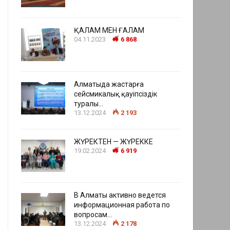
ҚАЛАМ МЕН ҒАЛАМ
04.11.2023
6 868
Алматыда жастарға
сейсмикалық қауіпсіздік
туралы…
13.12.2024
2 193
ЖҮРЕКТЕН — ЖҮРЕККЕ
19.02.2024
6 919
В Алматы активно ведется
информационная работа по
вопросам…
13.12.2024
2 178