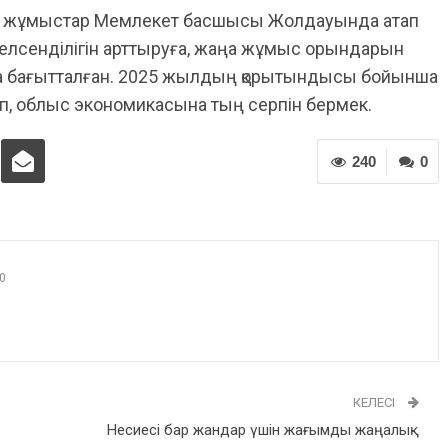
л жұмыстар Мемлекет басшысы Жолдауында атап
белсенділігін арттыруға, жаңа жұмыс орындарын
уға бағытталған. 2025 жылдың қорытындысы бойынша
тып, облыс экономикасына тың серпін бермек.
240
0
0
КЕЛЕСІ
Несиесі бар жандар үшін жағымды жаңалық