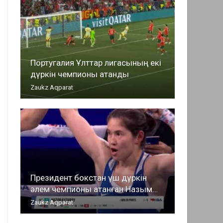
Португалия Ұлттар лигасының екі
дүркін чемпионы атанды
Zaukz Aqparat
Президент бокстан үш дүркін
әлем чемпионы атанған Назым…
Zaukz Aqparat