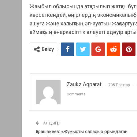
Жамбыл облысында атқарылып жатқан бұ
көрсеткендей, өңірлердің экономикалық 
ашуға және халықтың әл-ауқатын жақсарт
аймақтың өнеркәсіптік әлеуеті едәуір ар
Бөлісу
Zaukz Aqparat
705 Посттар
Comments
АЛДЫҢҒЫ
Қарашөкеев: «Жұмысты сапасыз орындаған