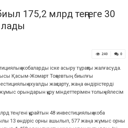
л 175,2 млрд теңгеге 30
ылады
240
0
циялық жобаларды іске асыру тұрақты жалғасуда.
шысы Қасым-Жомарт Тоқаевтың биылғы
тициялық ахуалды жақсарту, жаңа өндірістерді
ы жұмыс орындарын құру міндеттерімен толық үйлесім
рд теңгені құрайтын 48 инвестициялық жоба
жылы 13 өндіріс орны ашылып, 577 жаңа жұмыс орны