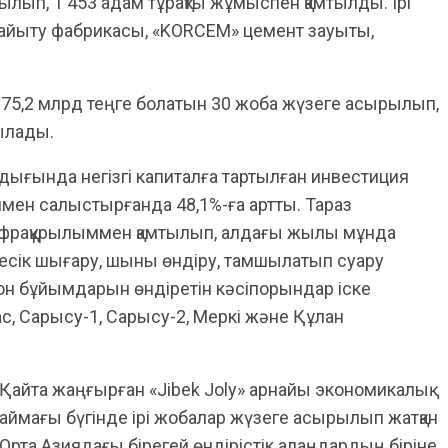
ылып, 1 453 адам тұрақты жұмыспен қамтылды. Ірі
айыту фабрикасы, «KORCEM» цемент зауыты,
5,2 млрд теңге болатын 30 жоба жүзеге асырылып,
ылады.
ғында негізгі капиталға тартылған инвестиция
ылмен салыстырғанда 48,1%-ға артты. Тараз
инфрақұрылыммен қамтылып, алдағы жылы мұнда
 есік шығару, шыны өндіру, тамшылатып суару
етон бұйымдарын өндіретін кәсіпорындар іске
с, Сарысу-1, Сарысу-2, Меркі және Құлан
Қайта жаңғырған «Jibek Joly» арнайы экономикалық
аймағы бүгінде ірі жобалар жүзеге асырылып жатқан
Орта Азиядағы бірегей өндірістік алаңдардың біріне