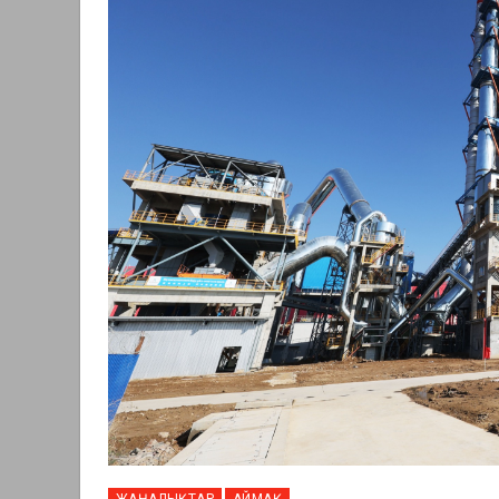
ЖАҢАЛЫҚТАР
АЙМАҚ