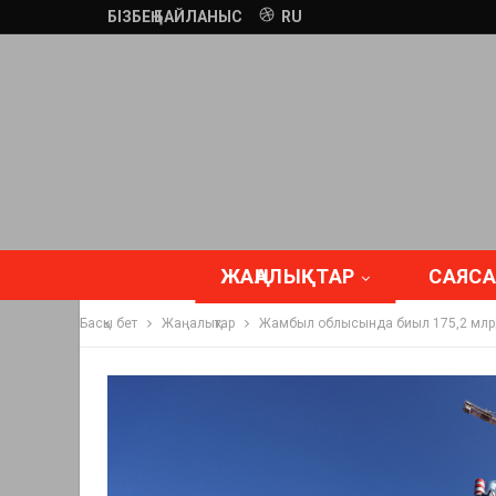
БІЗБЕҢ БАЙЛАНЫС
RU
ЖАҢАЛЫҚТАР
САЯСА
Басқы бет
Жаңалықтар
Жамбыл облысында биыл 175,2 млрд 