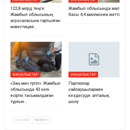
122,8 млрд теңге:
Жамбыл облысында мал
Жамбыл облысының
басы 4,4 миллионға жетті
агросаласына тартылған
инвестиция…
ЖАҢАЛЫҚТАР
ЖАҢАЛЫҚТАР
«Заң мен тәртіп»: Жамбыл
Партиялар
облысында 43 келі
сайлаушылармен
есірткі тасымалдаған
кездесуде: апталық
тұрғын…
шолу
АЛДЫҢҒЫ
КЕЛЕСІ