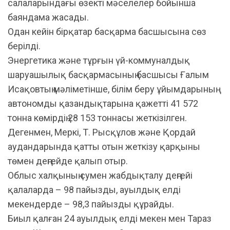
салаларындағы өзекті мәселелер бойынша
баяндама жасады.
Одан кейін бірқатар басқарма басшысына сөз
берілді.
Энергетика және тұрғын үй-коммуналдық
шаруашылық басқармасының басшысы Ғалым
Исақовтың мәліметінше, білім беру ұйымдарының
автономды қазандықтарына қажетті 41 572
тонна көмірдің 28 153 тоннасы жеткізілген.
Дегенмен, Меркі, Т. Рысқұлов және Қордай
аудандарында қатты отын жеткізу қарқыны
төмен деңгейде қалып отыр.
Облыс халқының сумен жабдықталу деңгейі
қалаларда – 98 пайызды, ауылдық елді
мекендерде – 98,3 пайызды құрайды.
Биыл қалған 24 ауылдық елді мекен мен Тараз