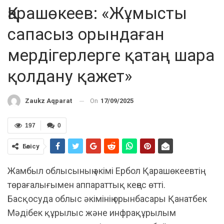
Қарашөкеев: «Жұмысты
сапасыз орындаған
мердігерлерге қатаң шара
қолдану қажет»
On
17/09/2025
Zaukz Aqparat
197
0
Бөлісу
Жамбыл облысының әкімі Ербол Қарашөкеевтің
төрағалығымен аппараттық кеңес өтті.
Басқосуда облыс әкімінің орынбасары Қанатбек
Мәдібек құрылыс және инфрақұрылым