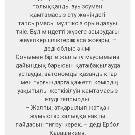
толыққанды ауызсумен
қамтамасыз ету жөніндегі
тапсырмасы мүлтіксіз орындалуы
тиіс. Бұл міндетті жүзеге асырудағы
жауапкершіліктеріңіз аса жоғары, –
деді облыс әкімі.
Сонымен бірге жылыту маусымына
дайындық барысын қатаң бақылауда
ұстауды, автономды қазандықтар
мен тұрғындарға қажетті көмірдің
уақытылы жеткізілуін қамтамасыз
етуді тапсырды.
– Жалпы, атқарылып жатқан
жұмыстар халыққа нақты
пайдасын тигізуі керек, – деді Ербол
Қарашөкеев.