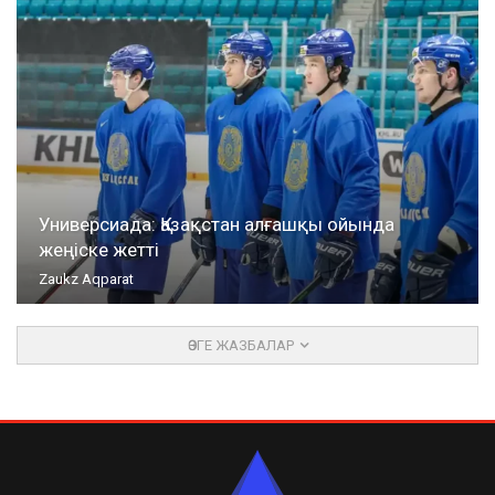
Универсиада: Қазақстан алғашқы ойында
жеңіске жетті
Zaukz Aqparat
ӨЗГЕ ЖАЗБАЛАР