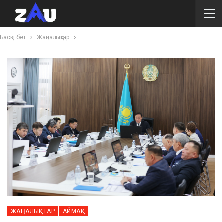
Басқы бет
Жаңалықтар
ЖАҢАЛЫҚТАР
АЙМАҚ