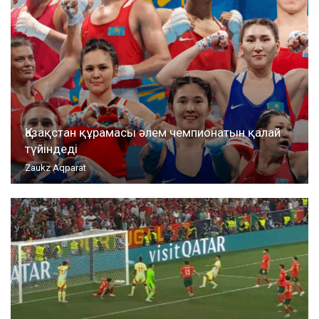
Қазақстан құрамасы әлем чемпионатын қалай
түйіндеді
Zaukz Aqparat