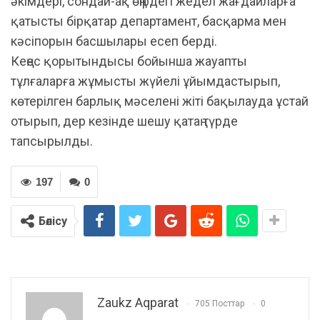
әкімдері, сондай-ақ өңірдегі жедел жағдайларға
қатысты бірқатар департамент, басқарма мен
кәсіпорын басшылары есеп берді.
Кеңес қорытындысы бойынша жауапты
тұлғаларға жұмысты жүйелі ұйымдастырып,
көтерілген барлық мәселені жіті бақылауда ұстай
отырып, дер кезінде шешу қатаң түрде
тапсырылды.
197
0
Бөлісу
Zaukz Aqparat
705 Посттар
0