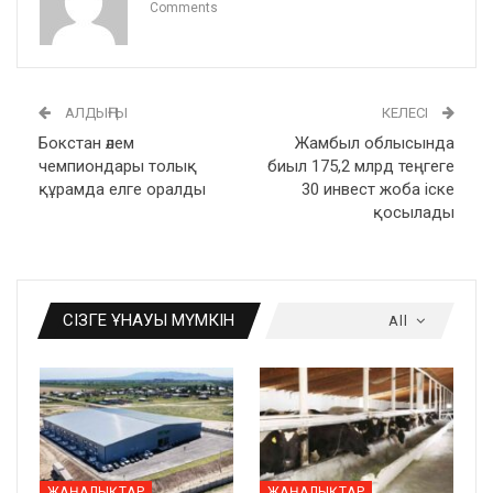
Comments
АЛДЫҢҒЫ
КЕЛЕСІ
Бокстан әлем
Жамбыл облысында
чемпиондары толық
биыл 175,2 млрд теңгеге
құрамда елге оралды
30 инвест жоба іске
қосылады
СІЗГЕ ҰНАУЫ МҮМКІН
All
ЖАҢАЛЫҚТАР
ЖАҢАЛЫҚТАР