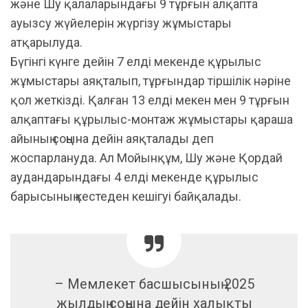
және Шу қалаларындағы 9 тұрғын алқапта
ауызсу жүйелерін жүргізу жұмыстары
атқарылуда.
Бүгінгі күнге дейін 7 елді мекенде құрылыс
жұмыстары аяқталып, тұрғындар тіршілік нәріне
қол жеткізді. Қалған 13 елді мекен мен 9 тұрғын
алқаптағы құрылыс-монтаж жұмыстары қараша
айының соңына дейін аяқталады деп
жоспарлануда. Ал Мойынқұм, Шу және Қордай
аудандарындағы 4 елді мекенде құрылыс
барысының кестеден кешігуі байқалады.
– Мемлекет басшысының 2025
жылдың соңына дейін халықты