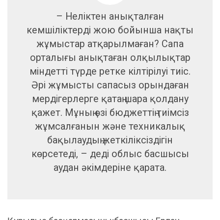
– Неліктен анықталған
кемшіліктерді жою бойынша нақты
жұмыстар атқарылмаған? Сапа
орталығы анықтаған олқылықтар
міндетті түрде ретке кілтірілуі тиіс.
Әрі жұмысты сапасыз орындаған
мердігерлерге қатаң шара қолдану
қажет. Мұның өзі бюджеттің тиімсіз
жұмсалғанын және техникалық
бақылаудың жеткіліксіздігін
көрсетеді, – деді облыс басшысы
аудан әкімдеріне қарата.