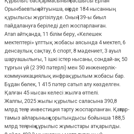
Құрылыс басқармасының басшысы Ерлан
Орынбаевтың айтуынша, өңірде 184 нысанның
құрылысы жүргізілуде. Оның 139-ы биыл
пайдалануға беріледі деп жоспарланған.
Атап айтқанда, 11 білім беру, «Келешек
мектептері» ұлттық жобасы аясында 4 мектеп, 6
денсаулық сақтау, 6 спорт, 8 мәдениет, 3 ауыл
шаруашылығы, 1 ішкі істер нысаны, сондай-ақ 50
тұрғын үй (2 390 пәтерлі) мен 50 инженерлік-
коммуникациялық инфрақұрылым жобасы бар.
Бұдан бөлек, 1 415 пәтер сатып алу көзделген.
Қалған 45 нысан келесі жылға өтпелі.
Жалпы, 2025 жылы құрылыс саласына 390,8
млрд теңге инвестиция тарту жоспарланған. Қаңтар-
тамыз айларының қорытындысы бойынша 188,5
млрд теңгенің құрылыс жұмыстары атқарылды.