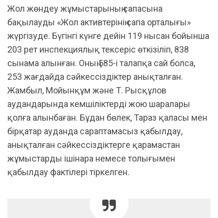
Жол жөндеу жұмыстарының сапасына
бақылауды «Жол активтерінің сапа орталығы»
жүргізуде. Бүгінгі күнге дейін 119 нысан бойынша
203 рет инспекциялық тексеріс өткізіліп, 838
сынама алынған. Оның 585-і талапқа сай болса,
253 жағдайда сәйкессіздіктер анықталған.
Жамбыл, Мойынқұм және Т. Рысқұлов
аудандарында кемшіліктерді жою шаралары
қолға алынбаған. Бұдан бөлек, Тараз қаласы мен
бірқатар ауданда сараптамасыз қабылдау,
анықталған сәйкессіздіктерге қарамастан
жұмыстарды ішінара немесе толығымен
қабылдау фактілері тіркелген.