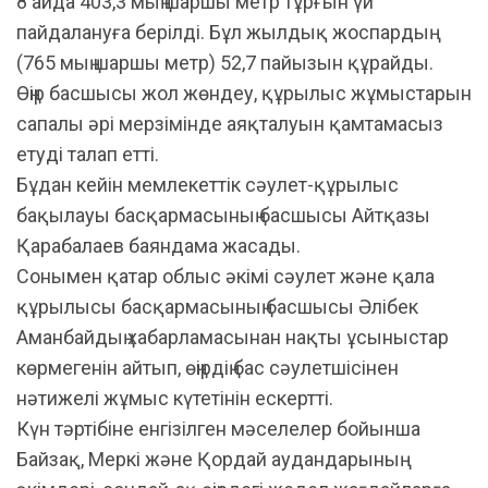
8 айда 403,3 мың шаршы метр тұрғын үй
пайдалануға берілді. Бұл жылдық жоспардың
(765 мың шаршы метр) 52,7 пайызын құрайды.
Өңір басшысы жол жөндеу, құрылыс жұмыстарын
сапалы әрі мерзімінде аяқталуын қамтамасыз
етуді талап етті.
Бұдан кейін мемлекеттік сәулет-құрылыс
бақылауы басқармасының басшысы Айтқазы
Қарабалаев баяндама жасады.
Сонымен қатар облыс әкімі сәулет және қала
құрылысы басқармасының басшысы Әлібек
Аманбайдың хабарламасынан нақты ұсыныстар
көрмегенін айтып, өңірдің бас сәулетшісінен
нәтижелі жұмыс күтетінін ескертті.
Күн тәртібіне енгізілген мәселелер бойынша
Байзақ, Меркі және Қордай аудандарының