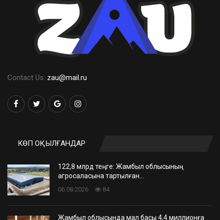
Contact Us:
zau@mail.ru
КӨП ОҚЫЛҒАНДАР
122,8 млрд теңге: Жамбыл облысының
агросаласына тартылған…
06.08.2026
84
Жамбыл облысында мал басы 4,4 миллионға