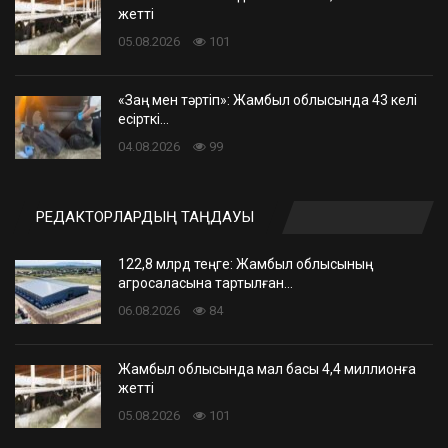
жетті
05.08.2026
101
«Заң мен тәртіп»: Жамбыл облысында 43 келі
есірткі…
04.08.2026
99
РЕДАКТОРЛАРДЫҢ ТАҢДАУЫ
122,8 млрд теңге: Жамбыл облысының
агросаласына тартылған…
06.08.2026
84
Жамбыл облысында мал басы 4,4 миллионға
жетті
05.08.2026
101