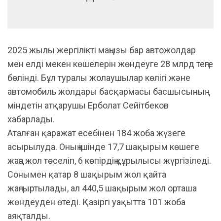
2025 жылы жергілікті маңызы бар автожолдар
мен елді мекен көшелерін жөндеуге 28 млрд теңге
бөлінді. Бұл туралы жолаушылар көлігі және
автомобиль жолдары басқармасы басшысының
міндетін атқарушы Ерболат Сейітбеков
хабарлады.
Аталған қаражат есебінен 184 жоба жүзеге
асырылуда. Оның ішінде 17,7 шақырым көшеге
жаңа жол төселіп, 6 көпірдің құрылысы жүргізіледі.
Сонымен қатар 8 шақырым жол қайта
жаңғыртылады, ал 440,5 шақырым жол орташа
жөндеуден өтеді. Қазіргі уақытта 101 жоба
аяқталды.