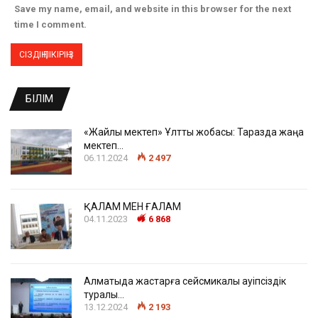
Save my name, email, and website in this browser for the next
time I comment.
БІЛІМ
«Жайлы мектеп» Ұлттық жобасы: Таразда жаңа
мектеп…
06.11.2024
2 497
ҚАЛАМ МЕН ҒАЛАМ
04.11.2023
6 868
Алматыда жастарға сейсмикалық қауіпсіздік
туралы…
13.12.2024
2 193