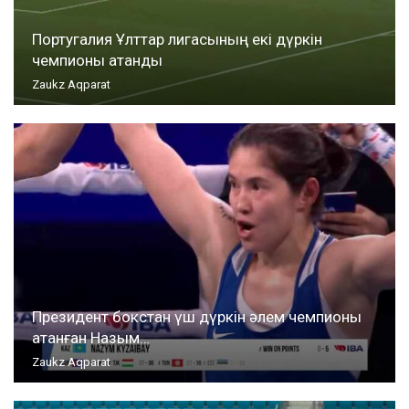
Португалия Ұлттар лигасының екі дүркін
чемпионы атанды
Zaukz Aqparat
Президент бокстан үш дүркін әлем чемпионы
атанған Назым…
Zaukz Aqparat