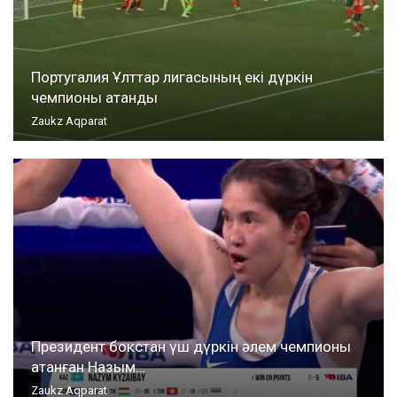
Португалия Ұлттар лигасының екі дүркін
чемпионы атанды
Zaukz Aqparat
Президент бокстан үш дүркін әлем чемпионы
атанған Назым…
Zaukz Aqparat