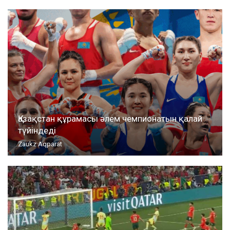
Қазақстан құрамасы әлем чемпионатын қалай
түйіндеді
Zaukz Aqparat