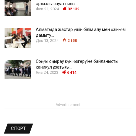
қаржылық сауаттылық…
Фев 21, 2024
32 132
Алматыда жастар үшін білім алу мен өзін-өзі
дамыту…
Дек 13, 2024
2 158
Соңғы қоңырау күні өзгеруіне байланысты
каникул ұзақтығы…
Янв 24, 2023
6 414
- Advertisement -
СПОРТ