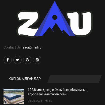
Contact Us:
zau@mail.ru
КӨП ОҚЫЛҒАНДАР
122,8 млрд теңге: Жамбыл облысының
агросаласына тартылған…
06.08.2026
69