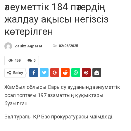
әлеуметтік 184 пәтердің
жалдау ақысы негізсіз
көтерілген
On
02/06/2025
Zaukz Aqparat
459
0
Бөлісу
Жамбыл облысы Сарысу ауданында әлеуметтік
осал топтағы 197 азаматтың құқықтары
бұзылған.
Бұл туралы ҚР Бас прокуратурасы мәлімдеді.