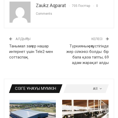
Zaukz Aqparat
705 Посттар
0
Comments
АЛДЫҢҒЫ
КЕЛЕСІ
Танымал заңгер нашар
Түркияның оңтүстігінде
интернет үшін Tele2-мен
жер сілкінісі болды: бір
соттаспақ
бала қаза тапты, 69
адам жарақат алды
СІЗГЕ ҰНАУЫ МҮМКІН
All