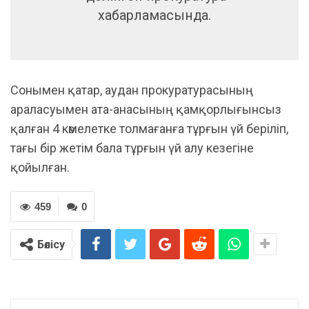
хабарламасында.
Сонымен қатар, аудан прокуратурасының
араласуымен ата-анасының қамқорлығынсыз
қалған 4 кәмелетке толмағанға тұрғын үй беріліп,
тағы бір жетім бала тұрғын үй алу кезегіне
қойылған.
459
0
Бөлісу