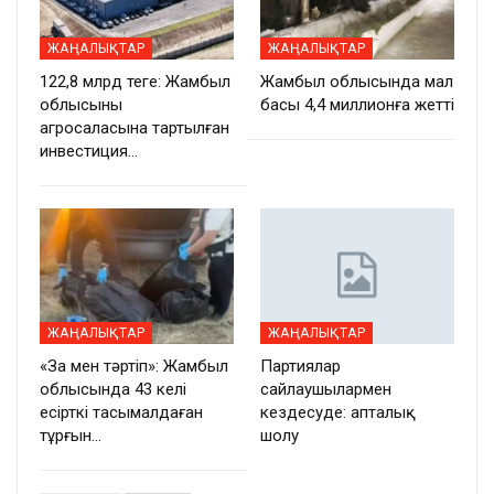
ЖАҢАЛЫҚТАР
ЖАҢАЛЫҚТАР
122,8 млрд теңге: Жамбыл
Жамбыл облысында мал
облысының
басы 4,4 миллионға жетті
агросаласына тартылған
инвестиция…
ЖАҢАЛЫҚТАР
ЖАҢАЛЫҚТАР
«Заң мен тәртіп»: Жамбыл
Партиялар
облысында 43 келі
сайлаушылармен
есірткі тасымалдаған
кездесуде: апталық
тұрғын…
шолу