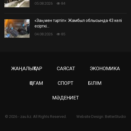
05.08.2026
84
«Заң мен тәртіп»: Жамбыл облысында 43 келі
есірткі…
04.08.2026
85
ЖАҢАЛЫҚТАР
САЯСАТ
ЭКОНОМИКА
ҚОҒАМ
СПОРТ
БІЛІМ
МӘДЕНИЕТ
© 2026 - zau.kz. All Rights Reserved.
Website Design:
BetterStudio