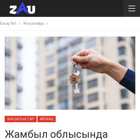
Басқы бет
Жаңалықтар
ЖАҢАЛЫҚТАР
АЙМАҚ
Жамбыл облысында