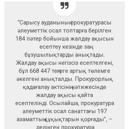
“Сарысу ауданының прокуратурасы
әлеуметтік осал топтарға берілген
184 пәтер бойынша жалдау ақысын
есептеу кезінде заң
бұзушылықтарды анықтады.
Жалдау ақысы негізсіз есептелгені,
бұл 668 447 теңгеге артық төлемге
әкелгені анықталды. Прокурорлық
қадағалау актісінің нәтижесінде
жалдау ақысы қайта
есептелінді. Осылайша, прокуратура
әлеуметтік осал санаттағы 197
азаматтың құқықтарын қорғады”, –
делінген прокуратура