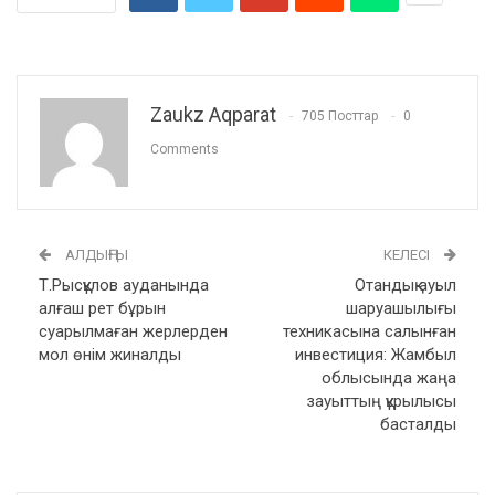
Zaukz Aqparat
705 Посттар
0
Comments
АЛДЫҢҒЫ
КЕЛЕСІ
Т.Рысқұлов ауданында
Отандық ауыл
алғаш рет бұрын
шаруашылығы
суарылмаған жерлерден
техникасына салынған
мол өнім жиналды
инвестиция: Жамбыл
облысында жаңа
зауыттың құрылысы
басталды