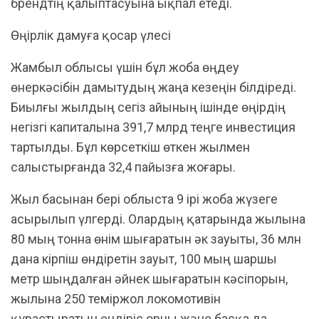
брендтің қалыптасуына ықпал етеді.
Өңірлік дамуға қосар үлесі
Жамбыл облысы үшін бұл жоба өңдеу
өнеркәсібін дамытудың жаңа кезеңін білдіреді.
Биылғы жылдың сегіз айының ішінде өңірдің
негізгі капиталына 391,7 млрд теңге инвестиция
тартылды. Бұл көрсеткіш өткен жылмен
салыстырғанда 32,4 пайызға жоғары.
Жыл басынан бері облыста 9 ірі жоба жүзеге
асырылып үлгерді. Олардың қатарында жылына
80 мың тонна өнім шығаратын әк зауыты, 36 млн
дана кірпіш өндіретін зауыт, 100 мың шаршы
метр шыңдалған әйнек шығаратын кәсіпорын,
жылына 250 теміржол локомотивін
құрастыратын өндіріс орны және басқа да