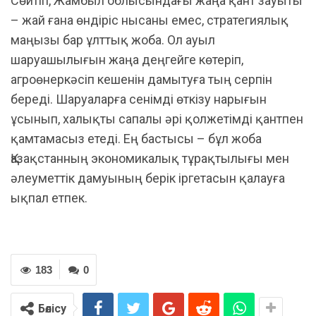
Сөйтіп, Жамбыл облысындағы жаңа қант зауыты
– жай ғана өндіріс нысаны емес, стратегиялық
маңызы бар ұлттық жоба. Ол ауыл
шаруашылығын жаңа деңгейге көтеріп,
агроөнеркәсіп кешенін дамытуға тың серпін
береді. Шаруаларға сенімді өткізу нарығын
ұсынып, халықты сапалы әрі қолжетімді қантпен
қамтамасыз етеді. Ең бастысы – бұл жоба
Қазақстанның экономикалық тұрақтылығы мен
әлеуметтік дамуының берік іргетасын қалауға
ықпал етпек.
183
0
Бөлісу