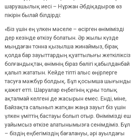
шаруашылық иесі – Нұржан Әбдіқадыров өз
пікірін былай білдірді:
«Біз үшін ең үлкен мәселе – өсірген өнімімізді
дер кезінде өткізу болатын. Әр жылы күзде
мыңдаған тонна қызылша жинаймыз, бірақ
қолда бар зауыттардың қуаттылығы жеткіліксіз
болғандықтан, өнімнің біраз бөлігі қабылданбай
қалып жататын. Кейде тіпті алыс өңірлерге
тасуға мәжбүр болдық. Бұл қосымша шығынды
қажет етті. Шаруалар еңбегінің құны толық
ақталмай келгені де жасырын емес. Енді, міне,
Байзақта салынып жатқан жаңа зауыт біз үшін
үлкен үміттің бастауы болып отыр. Өнімімізді еш
уайымсыз өткізе алатынымызға сенімдіміз. Бұл
– біздің еңбегіміздің бағалануы, әрі ауылдағы