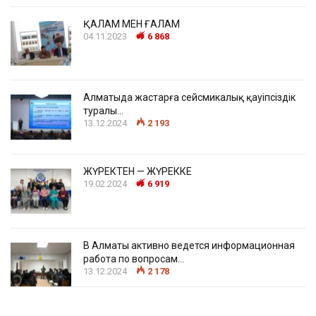
ҚАЛАМ МЕН ҒАЛАМ
04.11.2023
6 868
Алматыда жастарға сейсмикалық қауіпсіздік
туралы…
13.12.2024
2 193
ЖҮРЕКТЕН — ЖҮРЕККЕ
19.02.2024
6 919
В Алматы активно ведется информационная
работа по вопросам…
13.12.2024
2 178