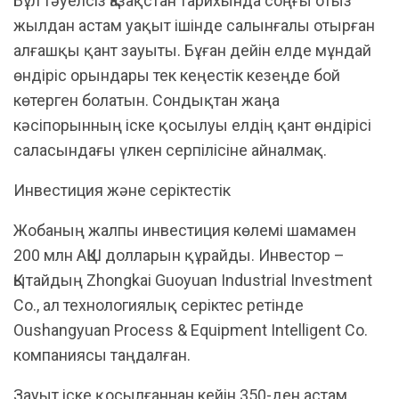
Бұл тәуелсіз Қазақстан тарихында соңғы отыз
жылдан астам уақыт ішінде салынғалы отырған
алғашқы қант зауыты. Бұған дейін елде мұндай
өндіріс орындары тек кеңестік кезеңде бой
көтерген болатын. Сондықтан жаңа
кәсіпорынның іске қосылуы елдің қант өндірісі
саласындағы үлкен серпілісіне айналмақ.
Инвестиция және серіктестік
Жобаның жалпы инвестиция көлемі шамамен
200 млн АҚШ долларын құрайды. Инвестор –
Қытайдың Zhongkai Guoyuan Industrial Investment
Co., ал технологиялық серіктес ретінде
Oushangyuan Process & Equipment Intelligent Co.
компаниясы таңдалған.
Зауыт іске қосылғаннан кейін 350-ден астам