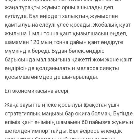
жаңа тұрақты жұмыс орны ашылады деп
күтілуде. Бұл өңірдегі халықтың жұмыспен
қамтылуына елеулі үлес қосады. Жобалық қуат
жылына 1 млн тонна қант қызылшасын өңдеп,
шамамен 120 мың тонна дайын қант өндіруге
мүмкіндік береді. Бұдан бөлек, өндіріс
барысында мал азығына қажетті жом және қант
өндірісінде қолданылатын меласса сияқты
қосымша өнімдер де шығарылады.
Ел экономикасына әсері
Жаңа зауыттың іске қосылуы Қазақстан үшін
стратегиялық маңызы бар оқиға болмақ. Бүгінде
еліміз қант өнімінің шамамен 60 пайызға жуығын
шетелден импорттайды. Бұл әсіресе әлемдік