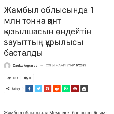
Жамбыл облысында 1
млн тонна қант
қызылшасын өңдейтін
зауыттың құрылысы
басталды
СОҢҒЫ ЖАҢАРТУ
14/10/2025
Zaukz Aqparat
183
0
Бөлісу
Жамбыл облысында Мемлекет басшысы Қасым-