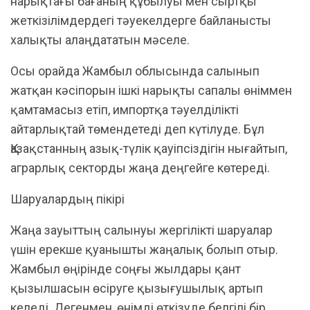
нарықтағы бағаның құбылуы мен сыртқы
жеткізілімдердегі тәуекелдерге байланысты
халықты алаңдататын мәселе.
Осы орайда Жамбыл облысында салынып
жатқан кәсіпорын ішкі нарықты сапалы өніммен
қамтамасыз етіп, импортқа тәуелділікті
айтарлықтай төмендетеді деп күтілуде. Бұл
Қазақстанның азық-түлік қауіпсіздігін нығайтып,
аграрлық секторды жаңа деңгейге көтереді.
Шаруалардың пікірі
Жаңа зауыттың салынуы жергілікті шаруалар
үшін ерекше қуанышты жаңалық болып отыр.
Жамбыл өңірінде соңғы жылдары қант
қызылшасын өсіруге қызығушылық артып
келеді. Дегенмен, өнімді өткізуде белгілі бір