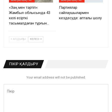
ЖАҢАЛЫҚТАР
ЖАҢАЛЫҚТАР
«Заң мен тәртіп»:
Партиялар
Жамбыл облысында 43
сайлаушылармен
келі есірткі
кездесуде: апталық шолу
тасымалдаған тұрғын…
АЛДЫҢҒЫ
КЕЛЕСІ
ПІКІР ҚАЛДЫРУ
Your email address will not be published.