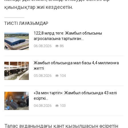
қиындықтар жиі кездесетін.
ТИІСТІ ЛАУАЗЫМДАР
122,8 млрд теңге: Жамбыл облысының
агросаласына тартылған…
06.08.2026
86
Жамбыл облысында мал басы 4,4 миллионға
жетті
05.08.2026
104
«Заң мен тәртіп»: Жамбыл облысында 43 келі
есірткі…
04.08.2026
103
Талас ауданындағы қант қызылшасын өсіретін