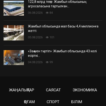
122,8 млрд теңге: Жамбыл облысының
агросаласына тартылған…
06.08.2026
84
Жамбыл облысында мал басы 4,4 миллионға
жетті
05.08.2026
101
«Заң мен тәртіп»: Жамбыл облысында 43 келі
есірткі…
04.08.2026
99
ЖАҢАЛЫҚТАР
САЯСАТ
ЭКОНОМИКА
ҚОҒАМ
СПОРТ
БІЛІМ