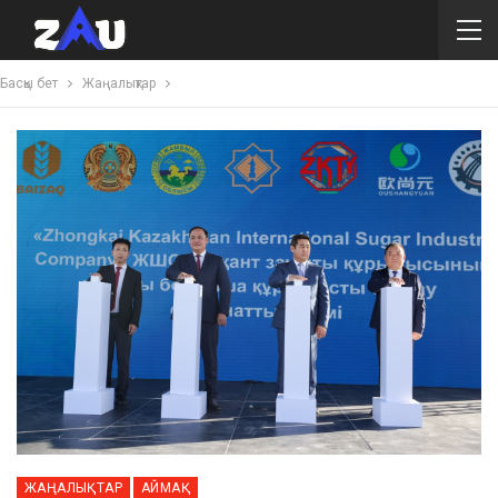
Басқы бет
Жаңалықтар
ЖАҢАЛЫҚТАР
АЙМАҚ