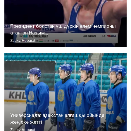
Президент бокстан үш дүркін әлем чемпионы
атанған Назым…
Zaukz Aqparat
Универсиада: Қазақстан алғашқы ойында
жеңіске жетті
Zaukz Aqparat