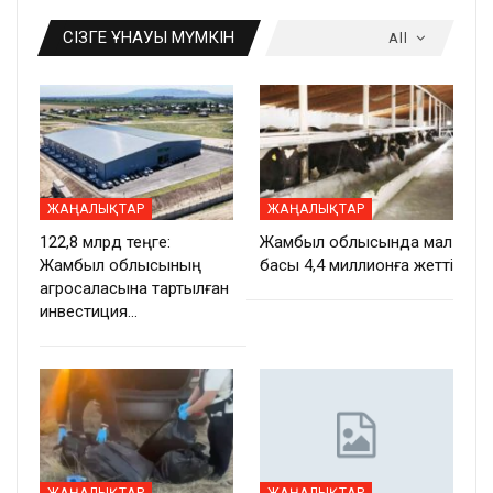
СІЗГЕ ҰНАУЫ МҮМКІН
All
ЖАҢАЛЫҚТАР
ЖАҢАЛЫҚТАР
122,8 млрд теңге:
Жамбыл облысында мал
Жамбыл облысының
басы 4,4 миллионға жетті
агросаласына тартылған
инвестиция…