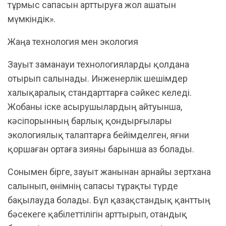
тұрмыс сапасын арттыруға жол ашатын
мүмкіндік».
Жаңа технология мен экология
Зауыт заманауи технологияларды қолдана
отырып салынады. Инженерлік шешімдер
халықаралық стандарттарға сәйкес келеді.
Жобаны іске асырушылардың айтуынша,
кәсіпорынның барлық қондырғылары
экологиялық талаптарға бейімделген, яғни
қоршаған ортаға зияны барынша аз болады.
Сонымен бірге, зауыт жанынан арнайы зертхана
салынып, өнімнің сапасы тұрақты түрде
бақылауда болады. Бұл қазақстандық қанттың
бәсекеге қабілеттілігін арттырып, отандық