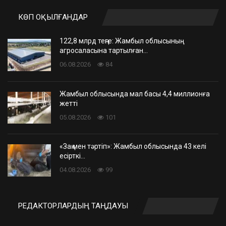
КӨП ОҚЫЛҒАНДАР
122,8 млрд теңге: Жамбыл облысының
агросаласына тартылған…
06.08.2026
84
Жамбыл облысында мал басы 4,4 миллионға
жетті
05.08.2026
101
«Заң мен тәртіп»: Жамбыл облысында 43 келі
есірткі…
04.08.2026
99
РЕДАКТОРЛАРДЫҢ ТАҢДАУЫ