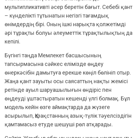
мультипликативті әсер беретін бағыт. Себебі қант
– күнделікті тұтынатын негізгі тағамдық
өнімдердің бірі. Оның ішкі нарықта қолжетімді
әрі тұрақты болуы әлеуметтік тұрақтылықтың да
кепілі.
Бүгінгі таңда Мемлекет басшысының
тапсырмасына сәйкес елімізде өңдеу
өнеркәсібін дамытуға ерекше көңіл бөлініп отыр.
Жаңа қант зауыты осы саясаттың нақты жемісі
ретінде ауыл шаруашылығын өндіріс пен
өңдеуді ұштастыратын кешенді үлгі болмақ. Бұл
модель кейін өзге аймақтарда да жүзеге
асырылып, Қазақстанның азық-түлік тәуелсіздігін
қамтамасыз етуде шешуші рөл атқарады.