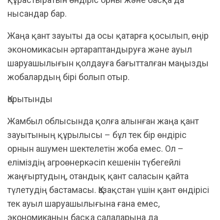
нысандар бар.
Жаңа қант зауыты да осы қатарға қосылып, өңір
экономикасын әртараптандыруға және ауыл
шаруашылығын қолдауға бағытталған маңызды
жобалардың бірі болып отыр.
Қорытынды
Жамбыл облысында қолға алынған жаңа қант
зауытының құрылысы – бұл тек бір өндіріс
орнын ашумен шектелетін жоба емес. Ол –
еліміздің агроөнеркәсіп кешенін түбегейлі
жаңғыртудың, отандық қант саласын қайта
түлетудің бастамасы. Қазақстан үшін қант өндірісі
тек ауыл шаруашылығына ғана емес,
экономиканың басқа салаларына да