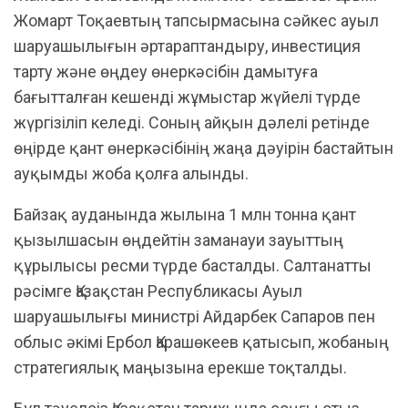
Жомарт Тоқаевтың тапсырмасына сәйкес ауыл
шаруашылығын әртараптандыру, инвестиция
тарту және өңдеу өнеркәсібін дамытуға
бағытталған кешенді жұмыстар жүйелі түрде
жүргізіліп келеді. Соның айқын дәлелі ретінде
өңірде қант өнеркәсібінің жаңа дәуірін бастайтын
ауқымды жоба қолға алынды.
Байзақ ауданында жылына 1 млн тонна қант
қызылшасын өңдейтін заманауи зауыттың
құрылысы ресми түрде басталды. Салтанатты
рәсімге Қазақстан Республикасы Ауыл
шаруашылығы министрі Айдарбек Сапаров пен
облыс әкімі Ербол Қарашөкеев қатысып, жобаның
стратегиялық маңызына ерекше тоқталды.