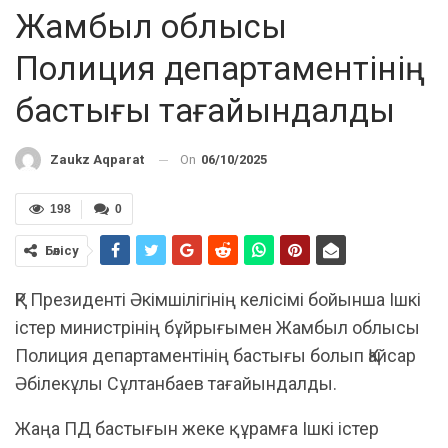
Жамбыл облысы
Полиция департаментінің
бастығы тағайындалды
On
06/10/2025
Zaukz Aqparat
198
0
Бөлісу
ҚР Президенті Әкімшілігінің келісімі бойынша Ішкі
істер министрінің бұйрығымен Жамбыл облысы
Полиция департаментінің бастығы болып Қайсар
Әбілекұлы Сұлтанбаев тағайындалды.
Жаңа ПД бастығын жеке құрамға Ішкі істер