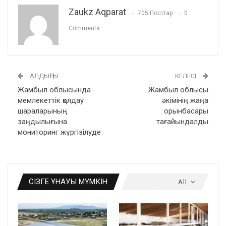
Zaukz Aqparat
705 Посттар
0
Comments
АЛДЫҢҒЫ
КЕЛЕСІ
Жамбыл облысында
Жамбыл облысы
мемлекеттік қолдау
әкімінің жаңа
шараларының
орынбасары
заңдылығына
тағайындалды
мониторинг жүргізілуде
СІЗГЕ ҰНАУЫ МҮМКІН
All