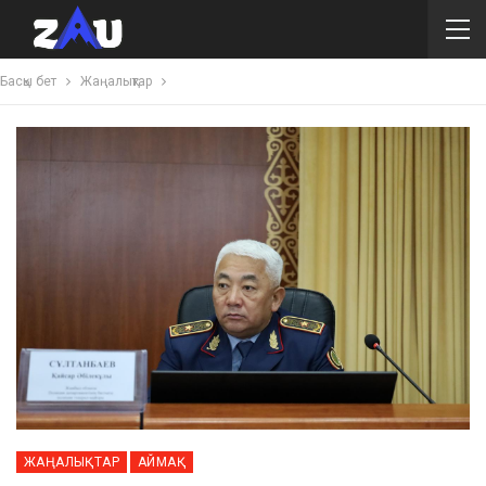
Басқы бет
Жаңалықтар
ЖАҢАЛЫҚТАР
АЙМАҚ