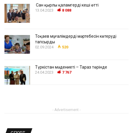
Сан қырлы қаламгердің кеші өтті
13.04.2023
8 088
Тоқаев мұғалімдердің мәртебесін көтеруді
тапсырды
02.09.2024
520
Түркістан мәдениеті – Тараз төрінде
24.04.2023
7 767
- Advertisement -
СПОРТ