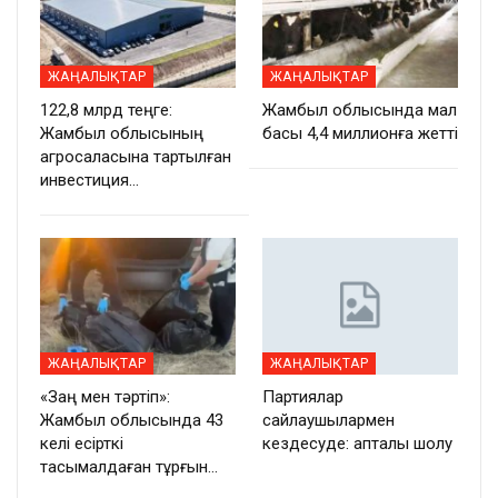
ЖАҢАЛЫҚТАР
ЖАҢАЛЫҚТАР
122,8 млрд теңге:
Жамбыл облысында мал
Жамбыл облысының
басы 4,4 миллионға жетті
агросаласына тартылған
инвестиция…
ЖАҢАЛЫҚТАР
ЖАҢАЛЫҚТАР
«Заң мен тәртіп»:
Партиялар
Жамбыл облысында 43
сайлаушылармен
келі есірткі
кездесуде: апталық шолу
тасымалдаған тұрғын…