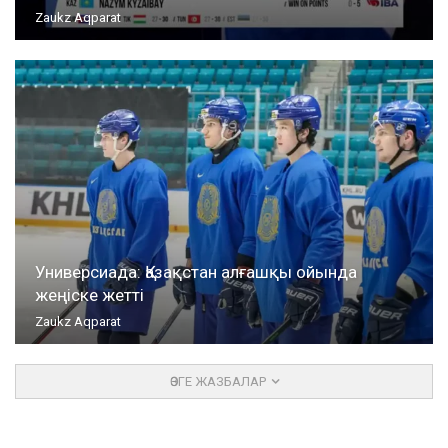
Zaukz Aqparat
Универсиада: Қазақстан алғашқы ойында
жеңіске жетті
Zaukz Aqparat
ӨЗГЕ ЖАЗБАЛАР