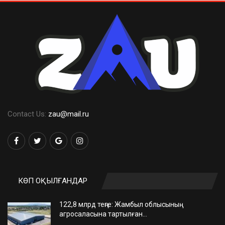
Contact Us:
zau@mail.ru
КӨП ОҚЫЛҒАНДАР
122,8 млрд теңге: Жамбыл облысының
агросаласына тартылған…