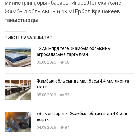
министрінің орынбасары Игорь Лепеха және
Жамбыл облысының әкімі Ербол Қарашөкеев
таныстырды.
ТИІСТІ ЛАУАЗЫМДАР
122,8 млрд теңге: Жамбыл облысының
агросаласына тартылған…
06.08.2026
68
Жамбыл облысында мал басы 4,4 миллионға
жетті
05.08.2026
83
«Заң мен тәртіп»: Жамбыл облысында 43 келі
есірткі…
04.08.2026
84