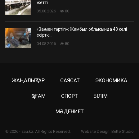
жетті
05.08.2026
80
«Заң мен тәртіп»: Жамбыл облысында 43 келі
есірткі…
04.08.2026
80
ЖАҢАЛЫҚТАР
САЯСАТ
ЭКОНОМИКА
ҚОҒАМ
СПОРТ
БІЛІМ
МӘДЕНИЕТ
© 2026 - zau.kz. All Rights Reserved.
Website Design:
BetterStudio