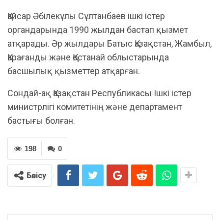
Қайсар Әбілекұлы Сұлтанбаев ішкі істер
органдарында 1990 жылдан бастап қызмет
атқарады. Әр жылдары Батыс Қазақстан, Жамбыл,
Қарағанды және Қостанай облыстарында
басшылық қызметтер атқарған.
Сондай-ақ Қазақстан Республикасы Ішкі істер
министрлігі комитетінің және департамент
бастығы болған.
198
0
Бөлісу