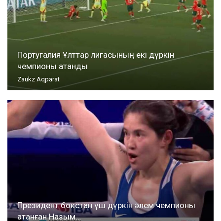
Португалия Ұлттар лигасының екі дүркін
чемпионы атанды
Zaukz Aqparat
Президент бокстан үш дүркін әлем чемпионы
атанған Назым…