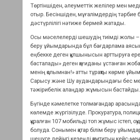
Төртіншіден, әлеуметтік желілер мен мед
отыр. Бесіншіден, мұғалімдердің тәрбие б
дәстүрлілігі нәтиже бермей жатады.
Осы мәселелерді шешудің тиімді жолы – «
беру ұйымдарында бұл бағдарлама аясын
еңбекке деген құлшынысын арттыруға ерек
басталады» деген қағиданы ұстанған жоб
менің қолымнан!» атты тұрақты көрме ұйым
Сарысу және Шу аудандарындағы бес мек
тәжірибелік алаңдар жұмысын бастайды.
Бүгінде кәмелетке толмағандар арасында
көлемде жүргізілуде. Прокуратура, полици
құралған 107 мобильді топ жұмыс істеп, о
болуда. Сонымен қатар білім беру ұйымд
шешуге дейінгі кезеңді қамтитын кейс-мене