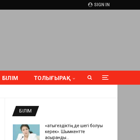
SIGN IN
БІЛІМ
ТОЛЫҒЫРАҚ
БІЛІМ
«Қатыгездіктің де шегі болуы
керек». Шымкентте
асыранды…