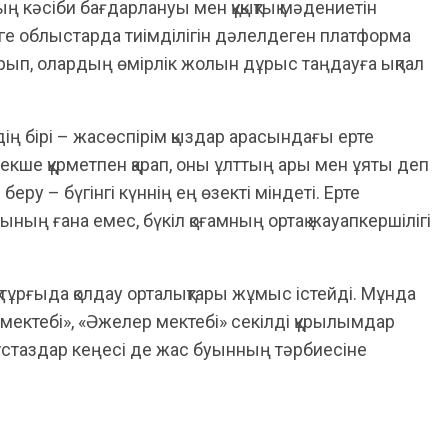
ң кәсіби бағдарлануы мен құқықтық мәдениетін
зге облыстарда тиімділігін дәлелдеген платформа
ып, олардың өмірлік жолын дұрыс таңдауға ықпал
 бірі – жасөспірім қыздар арасындағы ерте
ерекше құрметпен қарап, оны ұлттың ары мен ұяты деп
беру – бүгінгі күннің ең өзекті міндеті. Ерте
сының ғана емес, бүкіл қоғамның ортақ жауапкершілігі
тұрғыда қолдау орталықтары жұмыс істейді. Мұнда
р мектебі», «Әжелер мектебі» секілді құрылымдар
 ұстаздар кеңесі де жас буынның тәрбиесіне