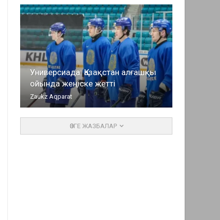
Универсиада: Қазақстан алғашқы
ойында жеңіске жетті
Zaukz Aqparat
ӨЗГЕ ЖАЗБАЛАР