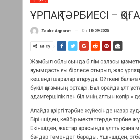
ҰРПАҚ ТӘРБИЕСІ – Қ
On
18/09/2025
Zaukz Aqparat
Бөлісу
Жамбыл облысында білім саласы қызметкерл
қауымдастығы бірлесе отырып, жас ұрпақт
кешенді шаралар атқаруда. Өйткені балаға 
бүкіл қоғамның ортақ ісі. Бұл орайда ұлт
адамгершілік пен білімнің алтын көпірі» де
Алайда қазіргі тәрбие жүйесінде назар ауд
Біріншіден, кейбір мектептерде тәрбие ж
Екіншіден, жастар арасында ұлттық сана м
бағдар төмендеп барады. Үшіншіден, отб