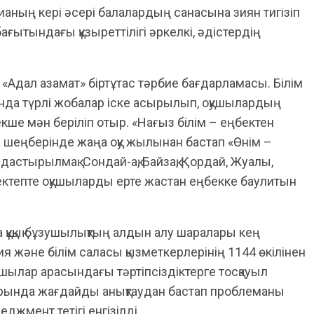
ианың кері әсері балалардың санасына зиян тигізіп
ағытындағы құзыреттілігі әркелкі, әдістердің
Адал азамат» біртұтас тәрбие бағдарламасы. Білім
да түрлі жобалар іске асырылып, оқушылардың
ше мән беріліп отыр. «Нағыз білім – еңбектен
а шеңберінде жаңа оқу жылынан бастап «Өнім –
дастырылмақ. Сондай-ақ, Байзақ, Қордай, Жуалы,
тепте оқушыларды ерте жастан еңбекке баулитын
 құқық бұзушылықтың алдын алу шаралары кең
я және білім саласы қызметкерлерінің 1144 өкілінен
қушылар арасындағы тәртіпсіздіктерге тосқауыл
арында жағдайды анықтаудан бастап проблеманы
джмент тетігі енгізілді.