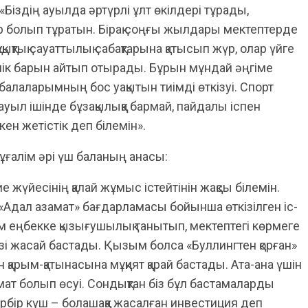
«Біздің ауылда әртүрлі ұлт өкілдері тұрады,
 болып тұратын. Бірақ соңғы жылдары мектептерде
қықтық сауаттылық сабақтарына қатысып жүр, олар үйге
лік барын айтып отырады. Бұрын мұндай әңгіме
балаларымның бос уақытын тиімді өткізуі. Спорт
уыл ішінде бұзақылыққа бармай, пайдалы іспен
ен жетістік деп білемін».
ұғалім әрі үш баланың анасы:
е жүйесінің қалай жұмыс істейтінін жақсы білемін.
«Адал азамат» бағдарламасы бойынша өткізілген іс-
м еңбекке қызығушылық танытып, мектептегі көрмеге
 өзі жасай бастады. Қызым болса «Буллингтен қорған»
қарым-қатынасына мұқият қарай бастады. Ата-ана үшін
т болып өсуі. Сондықтан біз бұл бастамаларды
бір күш – болашаққа жасалған инвестиция деп