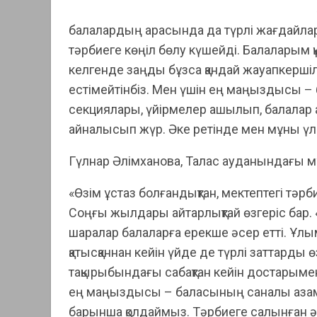
балалардың арасында да түрлі жағдайлар
тәрбиеге көңіл бөлу күшейді. Балаларым құ
келгенде заңды бұзса қандай жауапкерші
естімейтінбіз. Мен үшін ең маңыздысы – 
секциялары, үйірмелер ашылып, балалар а
айналысып жүр. Әке ретінде мен мұны үлк
Гүлнар Әлімханова, Талас ауданындағы м
«Өзім ұстаз болғандықтан, мектептегі тәрби
Соңғы жылдары айтарлықтай өзгеріс бар. 
шаралар балаларға ерекше әсер етті. Ұлы
қатысқаннан кейін үйде де түрлі заттарды
тақырыбындағы сабақтан кейін достарымен 
ең маңыздысы – баласының саналы азама
барынша қолдаймыз. Тәрбиеге салынған әр