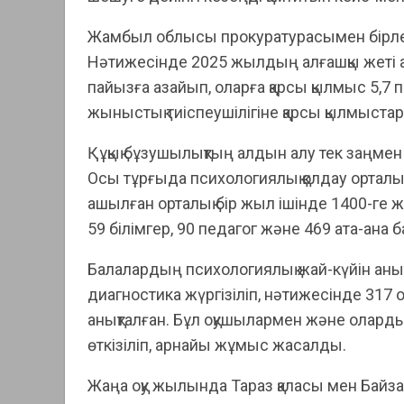
Жамбыл облысы прокуратурасымен бірлесіп
Нәтижесінде 2025 жылдың алғашқы жеті 
пайызға азайып, оларға қарсы қылмыс 5,7
жыныстық тиіспеушілігіне қарсы қылмыста
Құқық бұзушылықтың алдын алу тек заңмен
Осы тұрғыда психологиялық қолдау орта
ашылған орталық бір жыл ішінде 1400-ге ж
59 білімгер, 90 педагог және 469 ата-ана б
Балалардың психологиялық жай-күйін аны
диагностика жүргізіліп, нәтижесінде 317
анықталған. Бұл оқушылармен және олард
өткізіліп, арнайы жұмыс жасалды.
Жаңа оқу жылында Тараз қаласы мен Байза