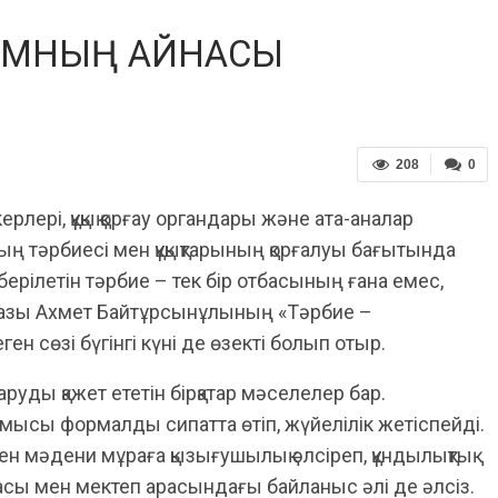
ОҒАМНЫҢ АЙНАСЫ
208
0
ері, құқық қорғау органдары және ата-аналар
ың тәрбиесі мен құқықтарының қорғалуы бағытында
берілетін тәрбие – тек бір отбасының ғана емес,
 ұстазы Ахмет Байтұрсынұлының «Тәрбие –
ген сөзі бүгінгі күні де өзекті болып отыр.
аруды қажет ететін бірқатар мәселелер бар.
ұмысы формалды сипатта өтіп, жүйелілік жетіспейді.
ен мәдени мұраға қызығушылық әлсіреп, құндылықтық
асы мен мектеп арасындағы байланыс әлі де әлсіз.