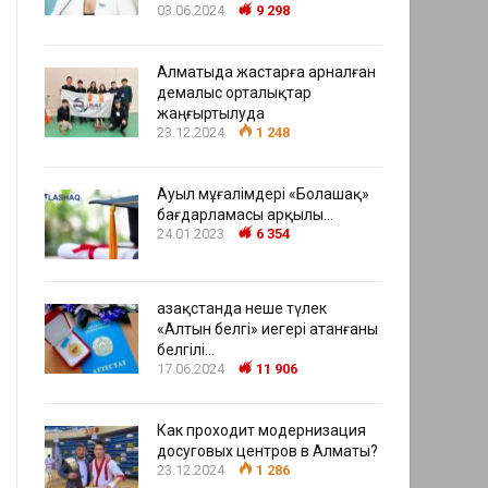
03.06.2024
9 298
Алматыда жастарға арналған
демалыс орталықтар
жаңғыртылуда
23.12.2024
1 248
Ауыл мұғалімдері «Болашақ»
бағдарламасы арқылы…
24.01.2023
6 354
Қазақстанда неше түлек
«Алтын белгі» иегері атанғаны
белгілі…
17.06.2024
11 906
Как проходит модернизация
досуговых центров в Алматы?
23.12.2024
1 286