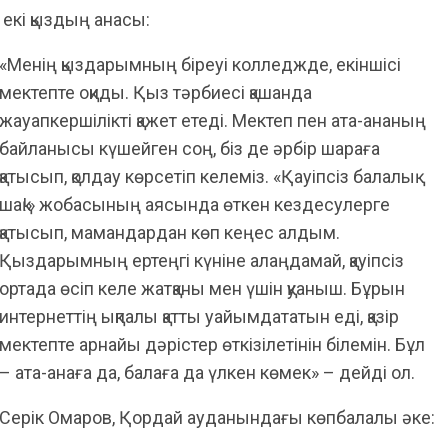
 екі қыздың анасы:
«Менің қыздарымның біреуі колледжде, екіншісі
мектепте оқиды. Қыз тәрбиесі қашанда
жауапкершілікті қажет етеді. Мектеп пен ата-ананың
байланысы күшейген соң, біз де әрбір шараға
қатысып, қолдау көрсетіп келеміз. «Қауіпсіз балалық
шақ!» жобасының аясында өткен кездесулерге
қатысып, мамандардан көп кеңес алдым.
Қыздарымның ертеңгі күніне алаңдамай, қауіпсіз
ортада өсіп келе жатқаны мен үшін қуаныш. Бұрын
интернеттің ықпалы қатты уайымдататын еді, қазір
мектепте арнайы дәрістер өткізілетінін білемін. Бұл
– ата-анаға да, балаға да үлкен көмек» – дейді ол.
Серік Омаров, Қордай ауданындағы көпбалалы әке: