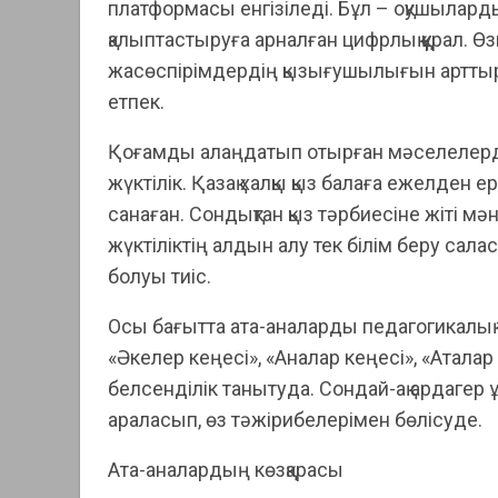
платформасы енгізіледі. Бұл – оқушыларды
қалыптастыруға арналған цифрлық құрал. Ө
жасөспірімдердің қызығушылығын арттыр
етпек.
Қоғамды алаңдатып отырған мәселелердің
жүктілік. Қазақ халқы қыз балаға ежелден 
санаған. Сондықтан қыз тәрбиесіне жіті мән 
жүктіліктің алдын алу тек білім беру сала
болуы тиіс.
Осы бағытта ата-аналарды педагогикалық 
«Әкелер кеңесі», «Аналар кеңесі», «Атала
белсенділік танытуда. Сондай-ақ ардагер
араласып, өз тәжірибелерімен бөлісуде.
Ата-аналардың көзқарасы