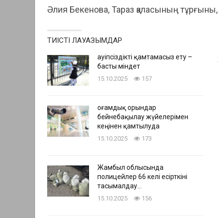
Әлия Бекенова, Тараз қаласының тұрғыны,
ТИІСТІ ЛАУАЗЫМДАР
Қауіпсіздікті қамтамасыз ету –
басты міндет
15.10.2025
157
Қоғамдық орындар
бейнебақылау жүйелерімен
кеңінен қамтылуда
15.10.2025
173
Жамбыл облысында
полицейлер 66 келі есірткіні
тасымалдау…
15.10.2025
156