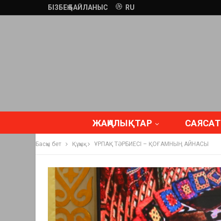
БІЗБЕҢ БАЙЛАНЫС
RU
ЖАҢАЛЫҚТАР
САЯСАТ
Басқы бет
Құқық
ҰРПАҚ ТӘРБИЕСІ – ҚОҒАМНЫҢ АЙНАСЫ