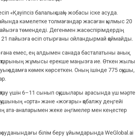
 «Қауіпсіз балалық шақ!» жобасы іске асуда.
айында кәмелетке толмағандар жасаған қылмыс 20
 пайызға төмендеді. Дегенмен жасөспірімдердің
р 21 пайызға өсіп отырғаны ойландырмай қоймайды.
 ғана емес, ең алдымен санада басталатыны анық.
лықтарының жұмысы ерекше маңызға ие. Өткен жылы
уық адамға көмек көрсеткен. Оның ішінде 775 оқушы,
ар.
қтау үшін 6–11 сынып оқушылары арасында үш мәрте
 оқушының «орта» және «жоғары» қобалжу деңгейі
ың ата-аналарымен жеке әңгімелер мен кеңестер
қ ауданындағы білім беру ұйымдарында WeGlobal.ai