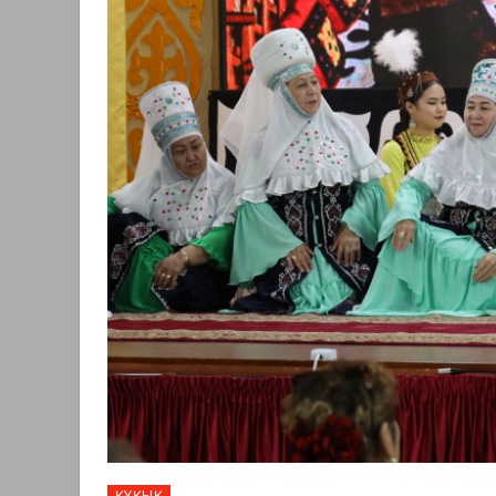
ҚҰҚЫҚ