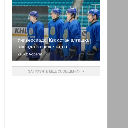
Универсиада: Қазақстан алғашқы
ойында жеңіске жетті
Zaukz Aqparat
ЗАГРУЗИТЬ ЕЩЕ СООБЩЕНИЯ