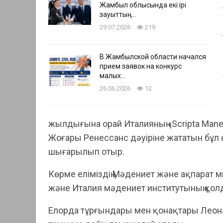
Жамбыл облысында екі ірі
зауыттың…
29.07.2026
219
В Жамбылской области начался
прием заявок на конкурс
малых…
26.06.2026
12
жылдығына орай Италияның «Scripta Man
Жоғары Ренессанс дәуіріне жататын бұл
шығарылып отыр.
Көрме еліміздің Мәдениет және ақпарат мин
және Италия мәдениет институтының қол
Елорда тұрғындары мен қонақтары Леона