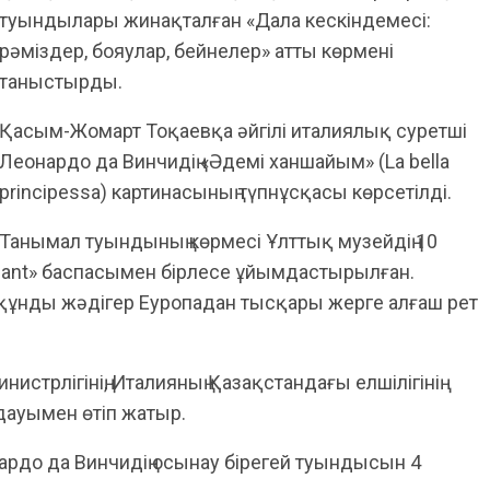
туындылары жинақталған «Дала кескіндемесі:
рәміздер, бояулар, бейнелер» атты көрмені
таныстырды.
Қасым-Жомарт Тоқаевқа әйгілі италиялық суретші
Леонардо да Винчидің «Әдемі ханшайым» (La bella
principessa) картинасының түпнұсқасы көрсетілді.
Танымал туындының көрмесі Ұлттық музейдің 10
eant» баспасымен бірлесе ұйымдастырылған.
 құнды жәдігер Еуропадан тысқары жерге алғаш рет
истрлігінің, Италияның Қазақстандағы елшілігінің
дауымен өтіп жатыр.
рдо да Винчидің осынау бірегей туындысын 4