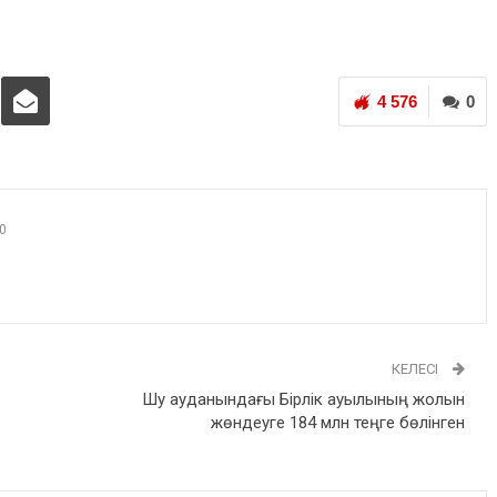
4 576
0
0
КЕЛЕСІ
Шу ауданындағы Бірлік ауылының жолын
жөндеуге 184 млн теңге бөлінген