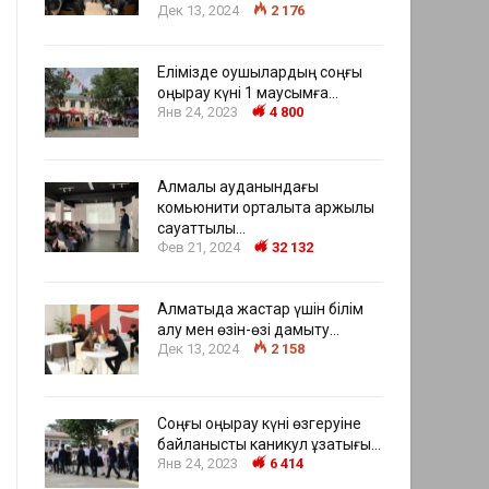
Дек 13, 2024
2 176
Елімізде оқушылардың соңғы
қоңырау күні 1 маусымға…
Янв 24, 2023
4 800
Алмалы ауданындағы
комьюнити орталықта қаржылық
сауаттылық…
Фев 21, 2024
32 132
Алматыда жастар үшін білім
алу мен өзін-өзі дамыту…
Дек 13, 2024
2 158
Соңғы қоңырау күні өзгеруіне
байланысты каникул ұзақтығы…
Янв 24, 2023
6 414