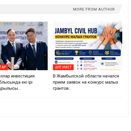
MORE FROM AUTHOR
ТАР
ӘЛЕУМЕТ
оллар инвестиция:
В Жамбылской области начался
лысында екі ірі
прием заявок на конкурс малых
құрылысы…
грантов…