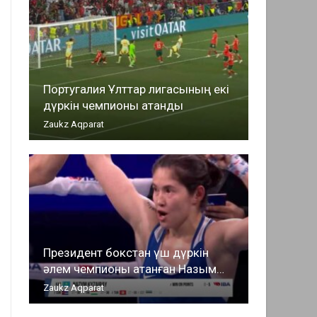
Португалия Ұлттар лигасының екі
дүркін чемпионы атанды
Zaukz Aqparat
Президент бокстан үш дүркін
әлем чемпионы атанған Назым…
Zaukz Aqparat