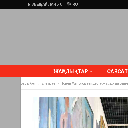
БІЗБЕҢ БАЙЛАНЫС
RU
ЖАҢАЛЫҚТАР
САЯСАТ
Басқы бет
әлеумет
Тоқаев Ұлттық музейде Леонардо да Вин