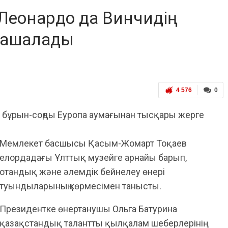
 Леонардо да Винчидің
амашалады
4 576
0
асы бұрын-соңды Еуропа аумағынан тысқары жерге
Мемлекет басшысы Қасым-Жомарт Тоқаев
елордадағы Ұлттық музейге арнайы барып,
отандық және әлемдік бейнелеу өнері
туындыларының көрмесімен танысты.
Президентке өнертанушы Ольга Батурина
қазақстандық талантты қылқалам шеберлерінің