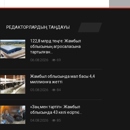
РЕДАКТОРЛАРДЫҢ ТАҢДАУЫ
122,8 млрд теңге: Жамбыл
облысының агросаласына
тартылған…
06.08.2026
69
Жамбыл облысында мал басы 4,4
миллионға жетті
05.08.2026
84
«Заң мен тәртіп»: Жамбыл
облысында 43 келі есірткі…
04.08.2026
85