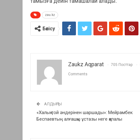
тамызға дейін тамашалай алады.
zau.kz
Бөлісу
Zaukz Aqparat
705 Посттар
Comments
АЛДЫҢҒЫ
«Халық той әндерінен шаршады»: Мейрамбек
Беспаевтың алғашқы ұстазы неге қапалы