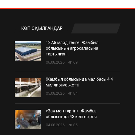
КӨП ОҚЫЛҒАНДАР
122,8 млрд теңге: Жамбыл
облысының агросаласына
тартылған…
06.08.2026
69
Жамбыл облысында мал басы 4,4
миллионға жетті
05.08.2026
84
«Заң мен тәртіп»: Жамбыл
облысында 43 келі есірткі…
04.08.2026
85