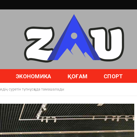
ЭКОНОМИКА
ҚОҒАМ
СПОРТ
чидің суретін түпнұсқада тамашалады