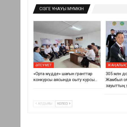
СІЗГЕ ҰНАУЫ МҮМКІН
ӘЛЕУМЕТ
ЖАҢАЛЫҚ
«Ортақ мүдде» шағын гранттар
305 млн д
конкурсы аясында оқыту курсы…
Жамбыл об
зауыттың 
АЛДЫҢҒЫ
КЕЛЕСІ