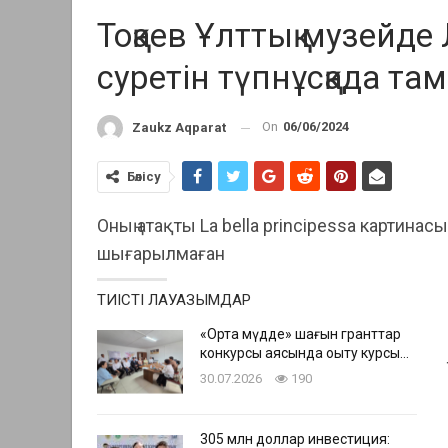
Тоқаев Ұлттық музейде
суретін түпнұсқада т
On
06/06/2024
Zaukz Aqparat
Бөлісу
Оның атақты La bella principessa картин
шығарылмаған
ТИІСТІ ЛАУАЗЫМДАР
«Ортақ мүдде» шағын гранттар
конкурсы аясында оқыту курсы…
30.07.2026
190
305 млн доллар инвестиция: