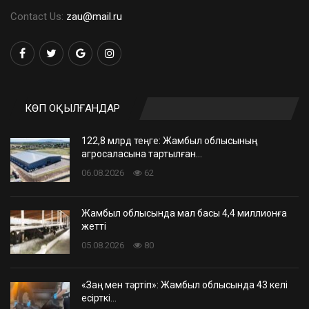
Contact Us:
zau@mail.ru
КӨП ОҚЫЛҒАНДАР
122,8 млрд теңге: Жамбыл облысының
агросаласына тартылған…
06.08.2026
62
Жамбыл облысында мал басы 4,4 миллионға
жетті
05.08.2026
80
«Заң мен тәртіп»: Жамбыл облысында 43 келі
есірткі…