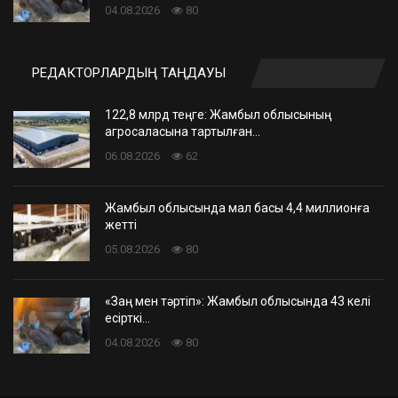
04.08.2026
80
РЕДАКТОРЛАРДЫҢ ТАҢДАУЫ
122,8 млрд теңге: Жамбыл облысының
агросаласына тартылған…
06.08.2026
62
Жамбыл облысында мал басы 4,4 миллионға
жетті
05.08.2026
80
«Заң мен тәртіп»: Жамбыл облысында 43 келі
есірткі…
04.08.2026
80