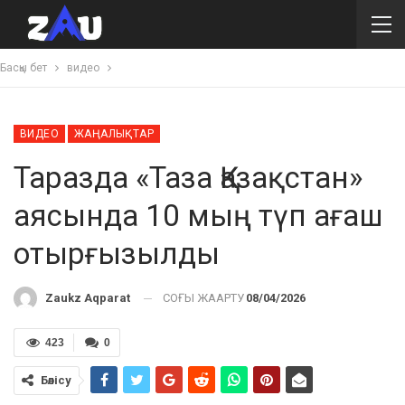
Басқы бет
видео
ВИДЕО
ЖАҢАЛЫҚТАР
Таразда «Таза Қазақстан»
аясында 10 мың түп ағаш
отырғызылды
СОҢҒЫ ЖАҢАРТУ
08/04/2026
Zaukz Aqparat
423
0
Бөлісу