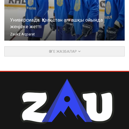
Универсиада: Қазақстан алғашқы ойында
жеңіске жетті
Zaukz Aqparat
ӨЗГЕ ЖАЗБАЛАР