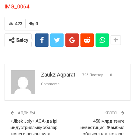
IMG_0064
423
0
Бөлісу
Zaukz Aqparat
705 Посттар
0
Comments
АЛДЫҢҒЫ
КЕЛЕСІ
«Jibek Joly» АЭА-да ірі
450 млрд тенге
индустриялық жобалар
инвестиция: Жамбыл
жүзеге асырылуда
облысында жоғары