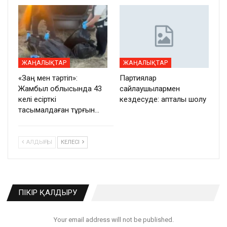
ЖАҢАЛЫҚТАР
ЖАҢАЛЫҚТАР
«Заң мен тәртіп»:
Партиялар
Жамбыл облысында 43
сайлаушылармен
келі есірткі
кездесуде: апталық шолу
тасымалдаған тұрғын…
АЛДЫҢҒЫ
КЕЛЕСІ
ПІКІР ҚАЛДЫРУ
Your email address will not be published.