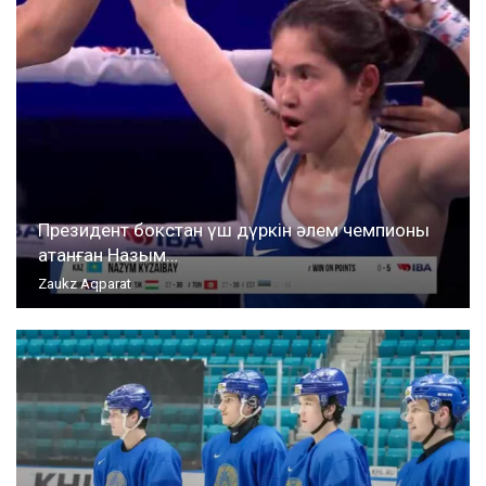
Президент бокстан үш дүркін әлем чемпионы
атанған Назым…
Zaukz Aqparat