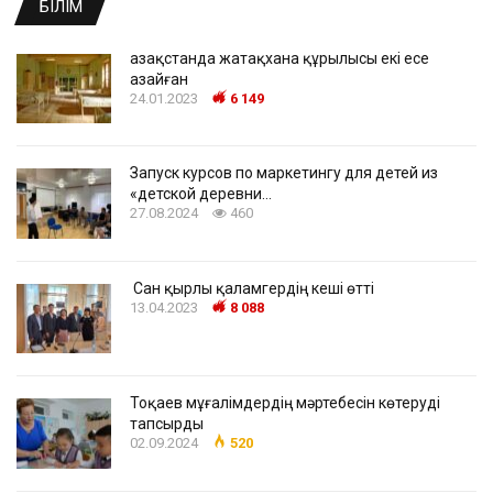
БІЛІМ
Қазақстанда жатақхана құрылысы екі есе
азайған
24.01.2023
6 149
Запуск курсов по маркетингу для детей из
«детской деревни…
27.08.2024
460
Сан қырлы қаламгердің кеші өтті
13.04.2023
8 088
Тоқаев мұғалімдердің мәртебесін көтеруді
тапсырды
02.09.2024
520