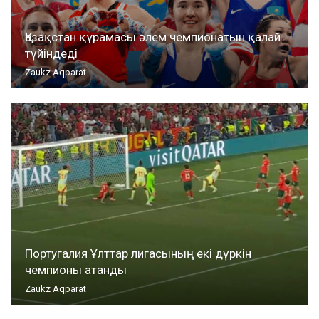
Қазақстан құрамасы әлем чемпионатын қалай
түйіндеді
Zaukz Aqparat
Португалия Ұлттар лигасының екі дүркін
чемпионы атанды
Zaukz Aqparat