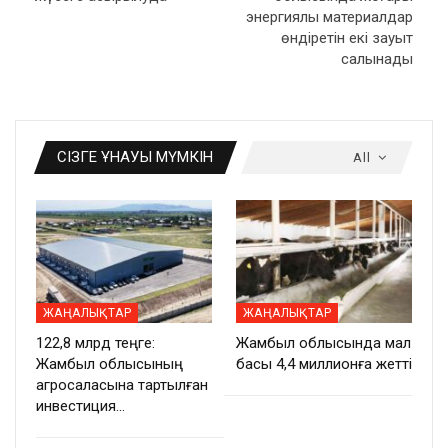
энергиялы материалдар
өндіретін екі зауыт
салынады
СІЗГЕ ҰНАУЫ МҮМКІН
All
ЖАҢАЛЫҚТАР
ЖАҢАЛЫҚТАР
122,8 млрд теңге:
Жамбыл облысында мал
Жамбыл облысының
басы 4,4 миллионға жетті
агросаласына тартылған
инвестиция…