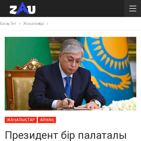
Басқы бет
Жаңалықтар
ЖАҢАЛЫҚТАР
АЙМАҚ
Президент бір палаталы