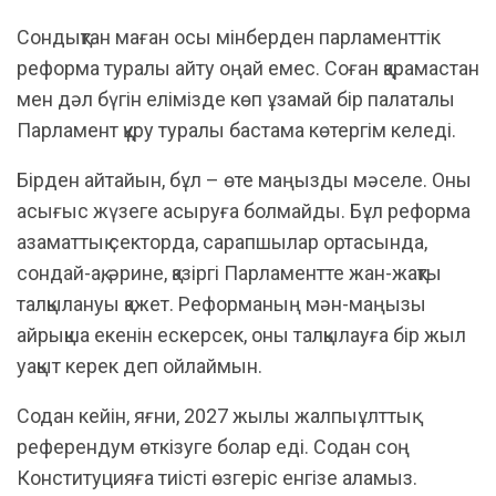
Сондықтан маған осы мінберден парламенттік
реформа туралы айту оңай емес. Соған қарамастан
мен дәл бүгін елімізде көп ұзамай бір палаталы
Парламент құру туралы бастама көтергім келеді.
Бірден айтайын, бұл – өте маңызды мәселе. Оны
асығыс жүзеге асыруға болмайды. Бұл реформа
азаматтық секторда, сарапшылар ортасында,
сондай-ақ, әрине, қазіргі Парламентте жан-жақты
талқылануы қажет. Реформаның мән-маңызы
айрықша екенін ескерсек, оны талқылауға бір жыл
уақыт керек деп ойлаймын.
Содан кейін, яғни, 2027 жылы жалпыұлттық
референдум өткізуге болар еді. Содан соң
Конституцияға тиісті өзгеріс енгізе аламыз.