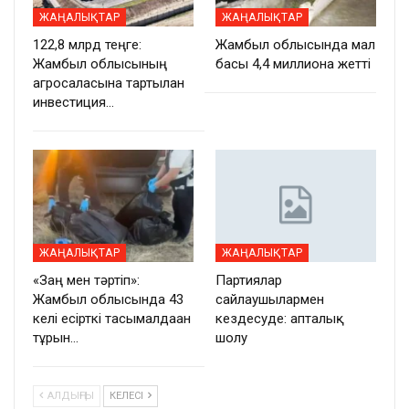
ЖАҢАЛЫҚТАР
ЖАҢАЛЫҚТАР
122,8 млрд теңге:
Жамбыл облысында мал
Жамбыл облысының
басы 4,4 миллионға жетті
агросаласына тартылған
инвестиция…
ЖАҢАЛЫҚТАР
ЖАҢАЛЫҚТАР
«Заң мен тәртіп»:
Партиялар
Жамбыл облысында 43
сайлаушылармен
келі есірткі тасымалдаған
кездесуде: апталық
тұрғын…
шолу
АЛДЫҢҒЫ
КЕЛЕСІ