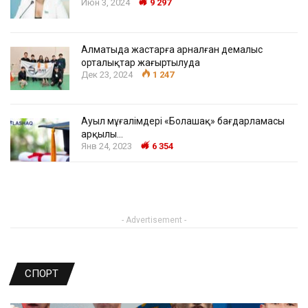
Июн 3, 2024
9 297
Алматыда жастарға арналған демалыс
орталықтар жаңғыртылуда
Дек 23, 2024
1 247
Ауыл мұғалімдері «Болашақ» бағдарламасы
арқылы…
Янв 24, 2023
6 354
- Advertisement -
СПОРТ