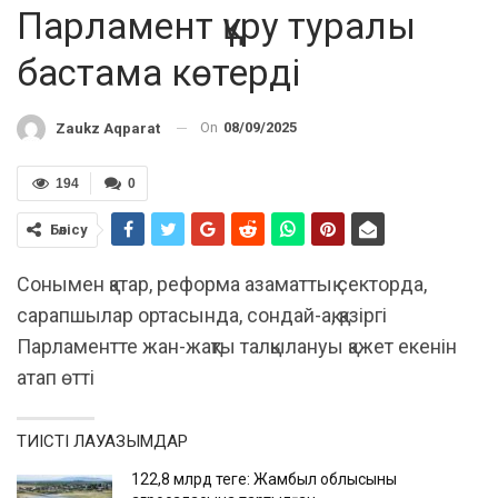
Парламент құру туралы
бастама көтерді
On
08/09/2025
Zaukz Aqparat
194
0
Бөлісу
Сонымен қатар, реформа азаматтық секторда,
сарапшылар ортасында, сондай-ақ, қазіргі
Парламентте жан-жақты талқылануы қажет екенін
атап өтті
ТИІСТІ ЛАУАЗЫМДАР
122,8 млрд теңге: Жамбыл облысының