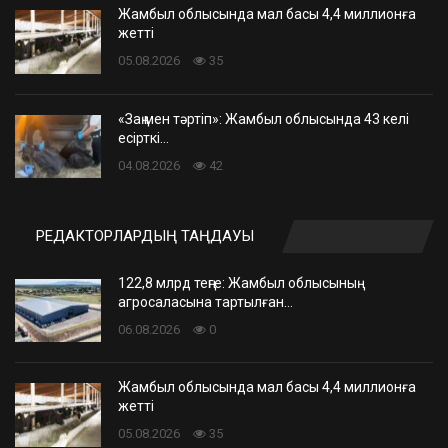
Жамбыл облысында мал басы 4,4 миллионға
жетті
05.08.2026
35
«Заң мен тәртіп»: Жамбыл облысында 43 келі
есірткі…
04.08.2026
42
РЕДАКТОРЛАРДЫҢ ТАҢДАУЫ
122,8 млрд теңге: Жамбыл облысының
агросаласына тартылған…
06.08.2026
0
Жамбыл облысында мал басы 4,4 миллионға
жетті
05.08.2026
35