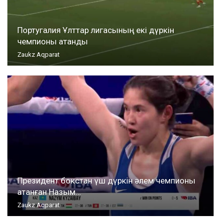
Португалия Ұлттар лигасының екі дүркін
чемпионы атанды
Zaukz Aqparat
Президент бокстан үш дүркін әлем чемпионы
атанған Назым…
Zaukz Aqparat