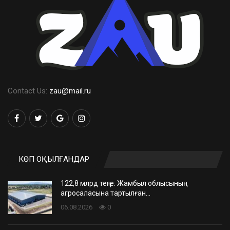
Contact Us:
zau@mail.ru
КӨП ОҚЫЛҒАНДАР
122,8 млрд теңге: Жамбыл облысының
агросаласына тартылған…
06.08.2026
0