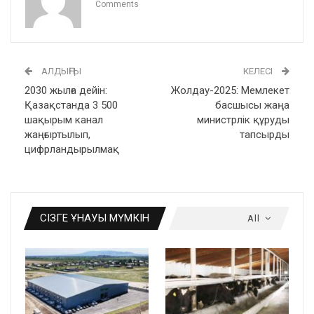
Comments
АЛДЫҢҒЫ
КЕЛЕСІ
2030 жылға дейін:
Жолдау-2025: Мемлекет
Қазақстанда 3 500
басшысы жаңа
шақырым канал
министрлік құруды
жаңғыртылып,
тапсырды
цифрландырылмақ
СІЗГЕ ҰНАУЫ МҮМКІН
All