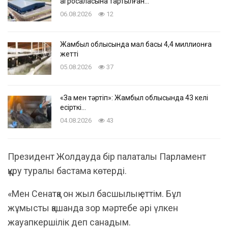
агросаласына тартылған…
06.08.2026
12
Жамбыл облысында мал басы 4,4 миллионға
жетті
05.08.2026
37
«Заң мен тәртіп»: Жамбыл облысында 43 келі
есірткі…
04.08.2026
43
Президент Жолдауда бір палаталы Парламент
құру туралы бастама көтерді.
«Мен Сенатқа он жыл басшылық еттім. Бұл
жұмысты қашанда зор мәртебе әрі үлкен
жауапкершілік деп санадым.