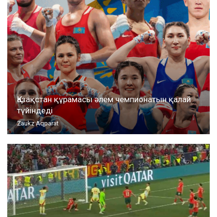
Қазақстан құрамасы әлем чемпионатын қалай
түйіндеді
Zaukz Aqparat