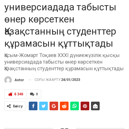
универсиадада табысты
өнер көрсеткен
Қазақстанның студенттер
құрамасын құттықтады
Қасым-Жомарт Тоқаев ХХХI дүниежүзілік қысқы
универсиадада табысты өнер көрсеткен
Қазақстанның студенттер құрамасын құттықтады
СОҢҒЫ ЖАҢАРТУ
24/01/2023
Avtor
6 346
0
Бөлісу