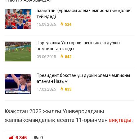
Қазақстан құрамасы әлем чемпионатын қалай
түйіндеді
15.09.2025
524
Португалия Ұлттар лигасының екі дүркін
чемпионы атанды
09.06.2025
842
Президент бокстан үш дүркін әлем чемпионы
атанған Назым…
17.03.2025
833
Қазақстан 2023 жылғы Универсиаданы
жалпыкомандалық есепте 11-орынмен
аяқтады
.
6 346
0