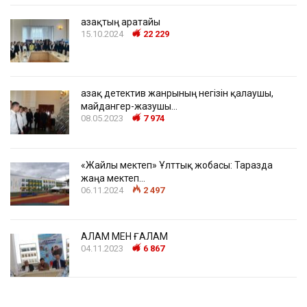
Қазақтың Қаратайы
15.10.2024
22 229
Қазақ детектив жанрының негізін қалаушы,
майдангер-жазушы…
08.05.2023
7 974
«Жайлы мектеп» Ұлттық жобасы: Таразда
жаңа мектеп…
06.11.2024
2 497
ҚАЛАМ МЕН ҒАЛАМ
04.11.2023
6 867