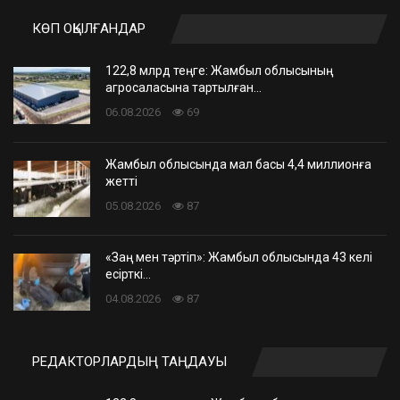
КӨП ОҚЫЛҒАНДАР
122,8 млрд теңге: Жамбыл облысының
агросаласына тартылған…
06.08.2026
69
Жамбыл облысында мал басы 4,4 миллионға
жетті
05.08.2026
87
«Заң мен тәртіп»: Жамбыл облысында 43 келі
есірткі…
04.08.2026
87
РЕДАКТОРЛАРДЫҢ ТАҢДАУЫ