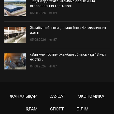
122,8 млрд теңге: Жамбыл облысының
агросаласына тартылған…
06.08.2026
69
Жамбыл облысында мал басы 4,4 миллионға
жетті
05.08.2026
87
«Заң мен тәртіп»: Жамбыл облысында 43 келі
есірткі…
04.08.2026
87
ЖАҢАЛЫҚТАР
САЯСАТ
ЭКОНОМИКА
ҚОҒАМ
СПОРТ
БІЛІМ