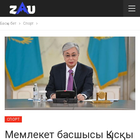
Басқы бет
Спорт
СПОРТ
Мемлекет басшысы Қысқы