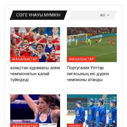
СІЗГЕ ҰНАУЫ МҮМКІН
All
ЖАҢАЛЫҚТАР
ЖАҢАЛЫҚТАР
Қазақстан құрамасы әлем
Португалия Ұлттар
чемпионатын қалай
лигасының екі дүркін
түйіндеді
чемпионы атанды
ЖАҢАЛЫҚТАР
СПОРТ