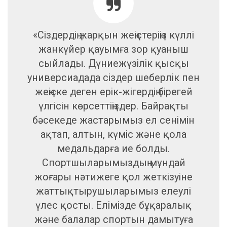
«Сіздердің жарқын жеңістеріңіз күллі
жанкүйер қауымға зор қуаныш
сыйлады. Дүниежүзілік қысқы
универсиадада сіздер шеберлік пен
жеңіске деген ерік-жігердің бірегей
үлгісін көрсеттіңіздер. Байрақты
бәсекеде жастарымыз ел сенімін
ақтап, алтын, күміс және қола
медальдарға ие болды.
Спортшыларымыздың мұндай
жоғары нәтижеге қол жеткізуіне
жаттықтырушыларымыз елеулі
үлес қосты. Елімізде бұқаралық
және балалар спортын дамытуға