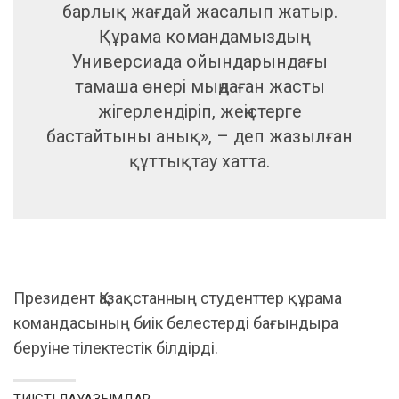
барлық жағдай жасалып жатыр.
Құрама командамыздың
Универсиада ойындарындағы
тамаша өнері мыңдаған жасты
жігерлендіріп, жеңістерге
бастайтыны анық», – деп жазылған
құттықтау хатта.
Президент Қазақстанның студенттер құрама
командасының биік белестерді бағындыра
беруіне тілектестік білдірді.
ТИІСТІ ЛАУАЗЫМДАР