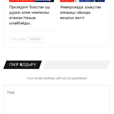
Президент бокстан үш
Универсиада: Қазақстан
дүркін әлем чемпионы
алғашқы ойында
атанған Назым
жеңіске жетті
Қызайбайды…
АЛДЫҢҒЫ
КЕЛЕСІ
ПІКІР ҚАЛДЫРУ
Your email address will not be published.