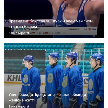
Президент бокстан үш дүркін әлем чемпионы
атанған Назым…
Zaukz Aqparat
Универсиада: Қазақстан алғашқы ойында
жеңіске жетті
Zaukz Aqparat