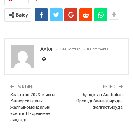
Бөлісу
Avtor
144 Посттар
0 Comments
АЛДЫҢҒЫ
КЕЛЕСІ
Қазақстан 2023 жылғы
Қазақстан Australian
Универсиаданы
Open-ді бағындыруды
жалпыкомандалық
жалғастыруда
есепте 11-орынмен
аяқтады